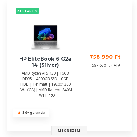
RAKTÁRON
758 990 Ft
HP EliteBook 6 G2a
14 (Silver)
597 630 Ft + ÁFA
AMD Ryzen AI 5 430 | 16GB
DDR5 | 4000GB SSD | 0GB
HDD | 14" matt | 1920X1200
(WUXGA) | AMD Radeon 840M
| W11 PRO
3 év garancia
MEGNÉZEM