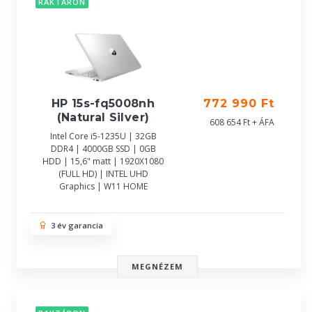
RAKTÁRON
HP 15s-fq5008nh
772 990 Ft
(Natural Silver)
608 654 Ft + ÁFA
Intel Core i5-1235U | 32GB
DDR4 | 4000GB SSD | 0GB
HDD | 15,6" matt | 1920X1080
(FULL HD) | INTEL UHD
Graphics | W11 HOME
3 év garancia
MEGNÉZEM