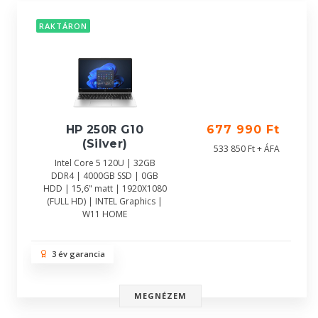
RAKTÁRON
HP 250R G10
677 990 Ft
(Silver)
533 850 Ft + ÁFA
Intel Core 5 120U | 32GB
DDR4 | 4000GB SSD | 0GB
HDD | 15,6" matt | 1920X1080
(FULL HD) | INTEL Graphics |
W11 HOME
3 év garancia
MEGNÉZEM