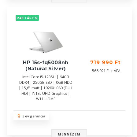
RAKTÁRON
HP 15s-fq5008nh
719 990 Ft
(Natural Silver)
566 921 Ft + ÁFA
Intel Core i5-1235U | 64GB
DDR4 | 250GB SSD | 0GB HDD
| 15,6" matt | 1920X1080 (FULL
HD) | INTEL UHD Graphics |
W11 HOME
3 év garancia
MEGNÉZEM