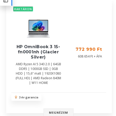
RAKTÁRON
HP OmniBook 3 15-
772 990 Ft
fn0001nh (Glacier
608 654 Ft + ÁFA
Silver)
AMD Ryzen AI 5 340 2.0 | 64GB
DDR5 | 1000GB SSD | 0GB
HDD | 15,6" matt | 1920X1080
(FULL HD) | AMD Radeon 840M
| W11 HOME
3 év garancia
MEGNÉZEM