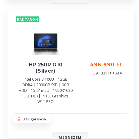
RAKTÁRON
HP 250R G10
496 990 Ft
(Silver)
391 331 Ft + ÁFA
Intel Core 3 100U | 12GB
DDR4 | 2000GB SSD | 0GB
HDD | 15,6" matt | 1920X1080
(FULL HD) | INTEL Graphics |
W11 PRO
3 év garancia
MEGNÉZEM