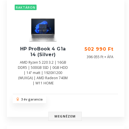
RAKTÁRON
HP ProBook 4 G1a
502 990 Ft
14 (Silver)
396 055 Ft + ÁFA
AMD Ryzen 5 220 3.2 | 16GB
DDR5 | 500GB SSD | 0GB HDD
| 14" matt | 1920X1200
(WUXGA) | AMD Radeon 740M
| W11 HOME
3 év garancia
MEGNÉZEM