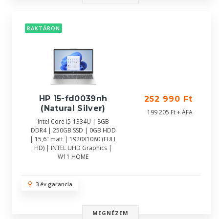
RAKTÁRON
HP 15-fd0039nh
252 990 Ft
(Natural Silver)
199 205 Ft + ÁFA
Intel Core i5-1334U | 8GB
DDR4 | 250GB SSD | 0GB HDD
| 15,6" matt | 1920X1080 (FULL
HD) | INTEL UHD Graphics |
W11 HOME
3 év garancia
MEGNÉZEM