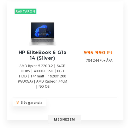
RAKTÁRON
HP EliteBook 6 G1a
995 990 Ft
14 (Silver)
784 244 Ft + ÁFA
AMD Ryzen 5 220 3.2 | 64GB
DDR5 | 4000GB SSD | 0GB
HDD | 14" matt | 1920X1200
(WUXGA) | AMD Radeon 740M
| NO OS
3 év garancia
MEGNÉZEM