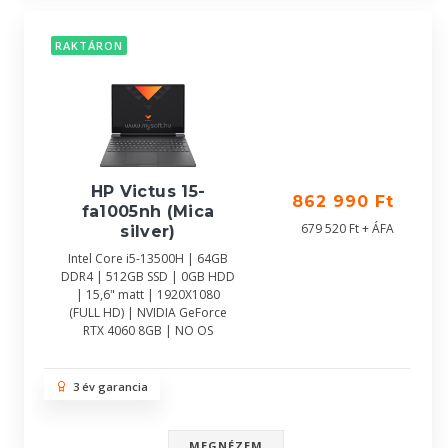
RAKTÁRON
HP Victus 15-
862 990 Ft
fa1005nh (Mica
679 520 Ft + ÁFA
silver)
Intel Core i5-13500H | 64GB
DDR4 | 512GB SSD | 0GB HDD
| 15,6" matt | 1920X1080
(FULL HD) | NVIDIA GeForce
RTX 4060 8GB | NO OS
3 év garancia
MEGNÉZEM