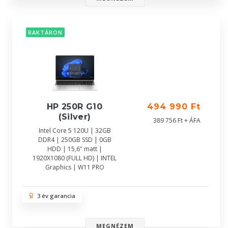
RAKTÁRON
HP 250R G10
494 990 Ft
(Silver)
389 756 Ft + ÁFA
Intel Core 5 120U | 32GB
DDR4 | 250GB SSD | 0GB
HDD | 15,6" matt |
1920X1080 (FULL HD) | INTEL
Graphics | W11 PRO
3 év garancia
MEGNÉZEM