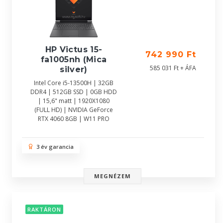
HP Victus 15-
742 990 Ft
fa1005nh (Mica
585 031 Ft + ÁFA
silver)
Intel Core i5-13500H | 32GB
DDR4 | 512GB SSD | 0GB HDD
| 15,6" matt | 1920X1080
(FULL HD) | NVIDIA GeForce
RTX 4060 8GB | W11 PRO
3 év garancia
MEGNÉZEM
RAKTÁRON