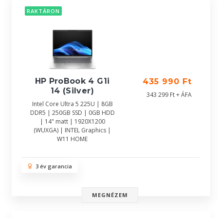
RAKTÁRON
HP ProBook 4 G1i
435 990 Ft
14 (Silver)
343 299 Ft + ÁFA
Intel Core Ultra 5 225U | 8GB
DDR5 | 250GB SSD | 0GB HDD
| 14" matt | 1920X1200
(WUXGA) | INTEL Graphics |
W11 HOME
3 év garancia
MEGNÉZEM