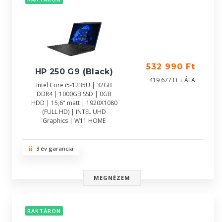
532 990 Ft
HP 250 G9 (Black)
419 677 Ft + ÁFA
Intel Core i5-1235U | 32GB
DDR4 | 1000GB SSD | 0GB
HDD | 15,6" matt | 1920X1080
(FULL HD) | INTEL UHD
Graphics | W11 HOME
3 év garancia
MEGNÉZEM
RAKTÁRON