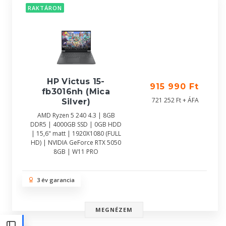
RAKTÁRON
HP Victus 15-
915 990 Ft
fb3016nh (Mica
721 252 Ft + ÁFA
Silver)
AMD Ryzen 5 240 4.3 | 8GB
DDR5 | 4000GB SSD | 0GB HDD
| 15,6" matt | 1920X1080 (FULL
HD) | NVIDIA GeForce RTX 5050
8GB | W11 PRO
3 év garancia
MEGNÉZEM