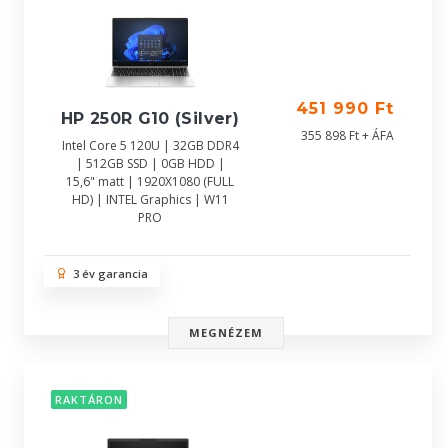
451 990 Ft
HP 250R G10 (Silver)
355 898 Ft + ÁFA
Intel Core 5 120U | 32GB DDR4
| 512GB SSD | 0GB HDD |
15,6" matt | 1920X1080 (FULL
HD) | INTEL Graphics | W11
PRO
3 év garancia
MEGNÉZEM
RAKTÁRON