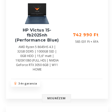
HP Victus 15-
742 990 Ft
fb2025nh
(Performance Blue)
585 031 Ft + ÁFA
AMD Ryzen 5 8645HS 4.3 |
32GB DDR5 | 1000GB SSD |
0GB HDD | 15,6" matt |
1920X1080 (FULL HD) | NVIDIA
GeForce RTX 3050 6GB | W11
HOME
3 év garancia
MEGNÉZEM