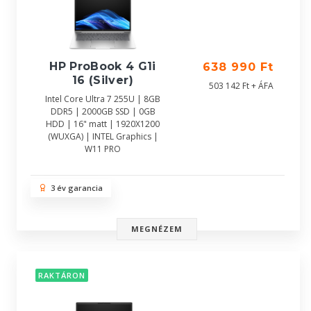
HP ProBook 4 G1i
638 990 Ft
16 (Silver)
503 142 Ft + ÁFA
Intel Core Ultra 7 255U | 8GB
DDR5 | 2000GB SSD | 0GB
HDD | 16" matt | 1920X1200
(WUXGA) | INTEL Graphics |
W11 PRO
3 év garancia
MEGNÉZEM
RAKTÁRON