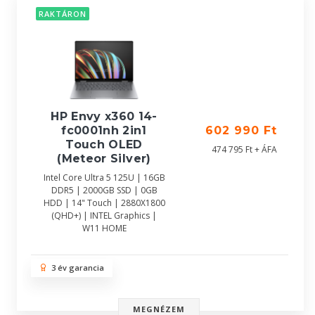
RAKTÁRON
HP Envy x360 14-
fc0001nh 2in1
602 990 Ft
Touch OLED
474 795 Ft + ÁFA
(Meteor Silver)
Intel Core Ultra 5 125U | 16GB
DDR5 | 2000GB SSD | 0GB
HDD | 14" Touch | 2880X1800
(QHD+) | INTEL Graphics |
W11 HOME
3 év garancia
MEGNÉZEM