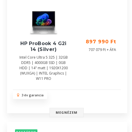
897 990 Ft
HP ProBook 4 G2i
14 (Silver)
707 079 Ft + ÁFA
Intel Core Ultra 5 325 | 32GB
DDR5 | 4000GB SSD | 0GB
HDD | 14" matt | 1920X1200
(WUXGA) | INTEL Graphics |
W11 PRO
3 év garancia
MEGNÉZEM