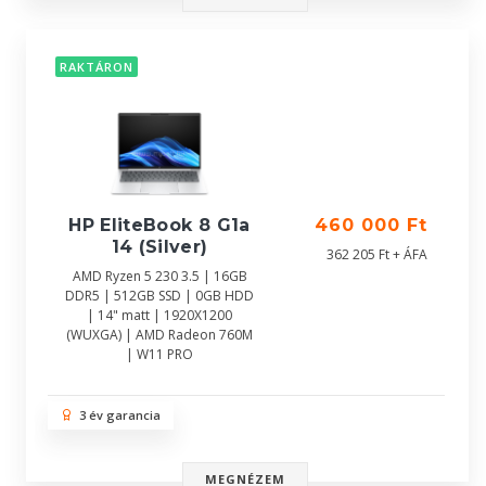
RAKTÁRON
HP EliteBook 8 G1a
460 000 Ft
14 (Silver)
362 205 Ft + ÁFA
AMD Ryzen 5 230 3.5 | 16GB
DDR5 | 512GB SSD | 0GB HDD
| 14" matt | 1920X1200
(WUXGA) | AMD Radeon 760M
| W11 PRO
3 év garancia
MEGNÉZEM