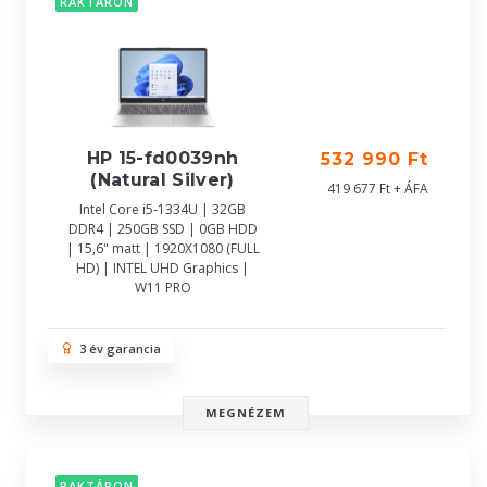
RAKTÁRON
HP 15-fd0039nh
532 990 Ft
(Natural Silver)
419 677 Ft + ÁFA
Intel Core i5-1334U | 32GB
DDR4 | 250GB SSD | 0GB HDD
| 15,6" matt | 1920X1080 (FULL
HD) | INTEL UHD Graphics |
W11 PRO
3 év garancia
MEGNÉZEM
RAKTÁRON