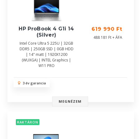
HP ProBook 4 G1i 14
619 990 Ft
(Silver)
488 181 Ft + ÁFA
Intel Core Ultra 5 225U | 32GB
DDR5 | 250GB SSD | 0GB HDD
| 14" matt | 1920X1200
(WUXGA) | INTEL Graphics |
W11 PRO
3 év garancia
MEGNÉZEM
RAKTÁRON