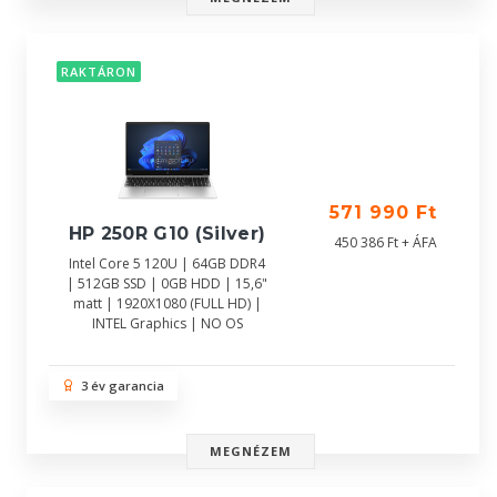
RAKTÁRON
571 990 Ft
HP 250R G10 (Silver)
450 386 Ft + ÁFA
Intel Core 5 120U | 64GB DDR4
| 512GB SSD | 0GB HDD | 15,6"
matt | 1920X1080 (FULL HD) |
INTEL Graphics | NO OS
3 év garancia
MEGNÉZEM