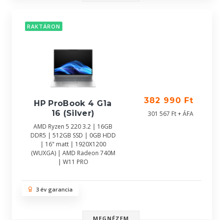
RAKTÁRON
382 990 Ft
HP ProBook 4 G1a
16 (Silver)
301 567 Ft + ÁFA
AMD Ryzen 5 220 3.2 | 16GB
DDR5 | 512GB SSD | 0GB HDD
| 16" matt | 1920X1200
(WUXGA) | AMD Radeon 740M
| W11 PRO
3 év garancia
MEGNÉZEM