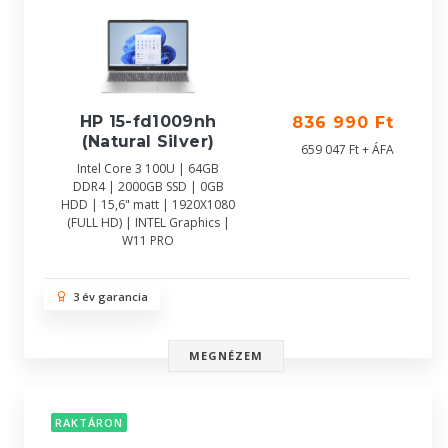
HP 15-fd1009nh
836 990 Ft
(Natural Silver)
659 047 Ft + ÁFA
Intel Core 3 100U | 64GB
DDR4 | 2000GB SSD | 0GB
HDD | 15,6" matt | 1920X1080
(FULL HD) | INTEL Graphics |
W11 PRO
3 év garancia
MEGNÉZEM
RAKTÁRON