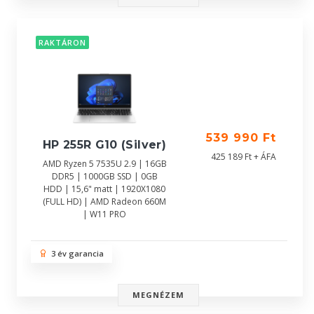
RAKTÁRON
539 990 Ft
HP 255R G10 (Silver)
425 189 Ft + ÁFA
AMD Ryzen 5 7535U 2.9 | 16GB
DDR5 | 1000GB SSD | 0GB
HDD | 15,6" matt | 1920X1080
(FULL HD) | AMD Radeon 660M
| W11 PRO
3 év garancia
MEGNÉZEM