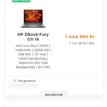
RAKTÁRON
HP ZBook Fury
1 444 990 Ft
G1i 16
1 137 787 Ft + ÁFA
Intel Core Ultra 7 255HX |
16GB DDR5 | 500GB SSD |
0GB HDD | 16" matt |
1920X1200 (WUXGA) |
NVIDIA RTX PRO 1000
Blackwell 8GB | W11 PRO
3 év garancia
MEGNÉZEM