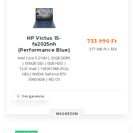
HP Victus 15-
733 990 Ft
fa2025nh
577 945 Ft + ÁFA
(Performance Blue)
Intel Core 5 210H | 32GB DDR5
| 500GB SSD | 0GB HDD |
15,6" matt | 1920X1080 (FULL
HD) | NVIDIA GeForce RTX
5060 8GB | NO OS
3 év garancia
MEGNÉZEM