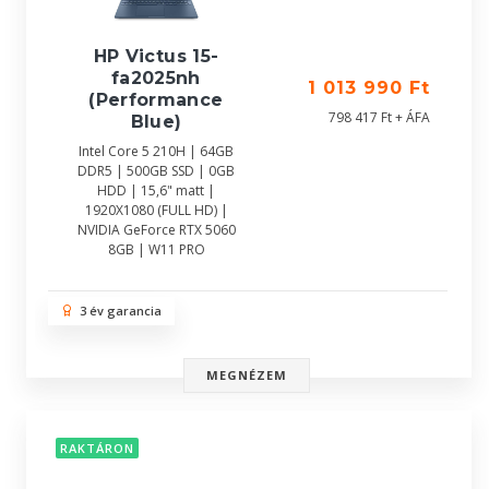
HP Victus 15-
fa2025nh
1 013 990 Ft
(Performance
798 417 Ft + ÁFA
Blue)
Intel Core 5 210H | 64GB
DDR5 | 500GB SSD | 0GB
HDD | 15,6" matt |
1920X1080 (FULL HD) |
NVIDIA GeForce RTX 5060
8GB | W11 PRO
3 év garancia
MEGNÉZEM
RAKTÁRON