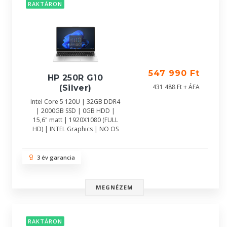
RAKTÁRON
547 990 Ft
HP 250R G10
431 488 Ft + ÁFA
(Silver)
Intel Core 5 120U | 32GB DDR4
| 2000GB SSD | 0GB HDD |
15,6" matt | 1920X1080 (FULL
HD) | INTEL Graphics | NO OS
3 év garancia
MEGNÉZEM
RAKTÁRON