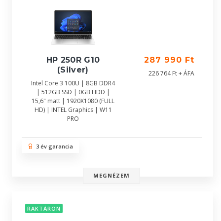
HP 250R G10
287 990 Ft
(Silver)
226 764 Ft + ÁFA
Intel Core 3 100U | 8GB DDR4
| 512GB SSD | 0GB HDD |
15,6" matt | 1920X1080 (FULL
HD) | INTEL Graphics | W11
PRO
3 év garancia
MEGNÉZEM
RAKTÁRON