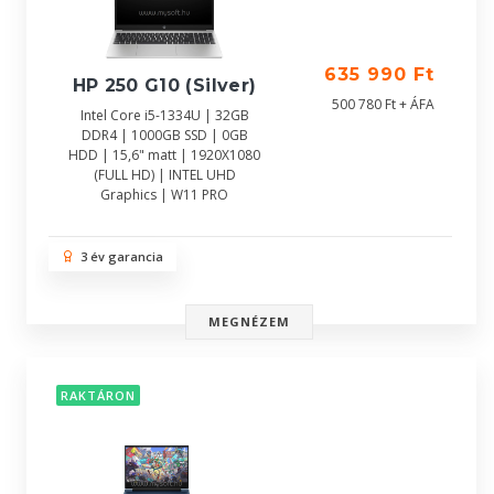
635 990 Ft
HP 250 G10 (Silver)
500 780 Ft + ÁFA
Intel Core i5-1334U | 32GB
DDR4 | 1000GB SSD | 0GB
HDD | 15,6" matt | 1920X1080
(FULL HD) | INTEL UHD
Graphics | W11 PRO
3 év garancia
MEGNÉZEM
RAKTÁRON