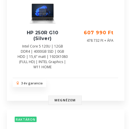
HP 250R G10
607 990 Ft
(Silver)
478 732 Ft + ÁFA
Intel Core 5 120U | 12GB
DDR4 | 4000GB SSD | 0GB
HDD | 15,6" matt | 1920X1080
(FULL HD) | INTEL Graphics |
W11 HOME
3 év garancia
MEGNÉZEM
RAKTÁRON