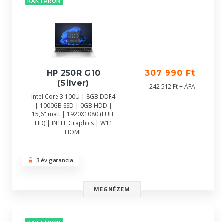
RAKTÁRON
HP 250R G10
307 990 Ft
(Silver)
242 512 Ft + ÁFA
Intel Core 3 100U | 8GB DDR4
| 1000GB SSD | 0GB HDD |
15,6" matt | 1920X1080 (FULL
HD) | INTEL Graphics | W11
HOME
3 év garancia
MEGNÉZEM