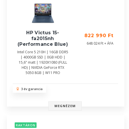
HP Victus 15-
822 990 Ft
fa2015nh
648 024 Ft + ÁFA
(Performance Blue)
Intel Core 5 210H | 16GB DDR5
| 4000GB SSD | 0GB HDD |
15,6" matt | 1920X1080 (FULL
HD) | NVIDIA GeForce RTX
5050 8GB | W11 PRO
3 év garancia
MEGNÉZEM
RAKTÁRON