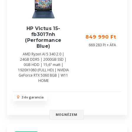
HP Victus 15-
fb3017nh
849 990 Ft
(Performance
669 283 Ft + ÁFA
Blue)
AMD Ryzen AI 5 340 2.0 |
24GB DDR5 | 2000GB SSD |
0GB HDD | 15,6" matt |
1920X1080 (FULL HD) | NVIDIA
GeForce RTX 5060 8GB | W11
HOME
3 év garancia
MEGNÉZEM