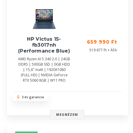
HP Victus 15-
659 990 Ft
fb3017nh
519 677 Ft + ÁFA
(Performance Blue)
AMD Ryzen AI 5 340 2.0 | 24GB
DDR5 | 500GB SSD | 0GB HDD
| 15,6" matt | 1920X1080
(FULL HD) | NVIDIA GeForce
RTX 5060 8GB | W11 PRO
3 év garancia
MEGNÉZEM