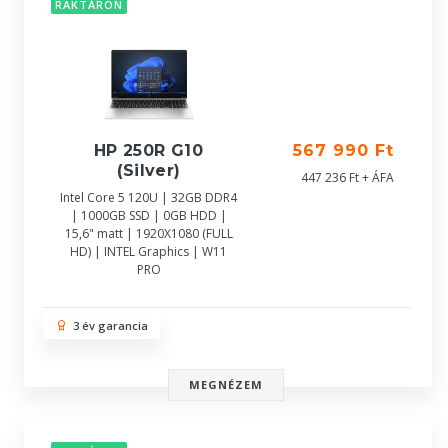
RAKTÁRON
HP 250R G10
567 990 Ft
(Silver)
447 236 Ft + ÁFA
Intel Core 5 120U | 32GB DDR4
| 1000GB SSD | 0GB HDD |
15,6" matt | 1920X1080 (FULL
HD) | INTEL Graphics | W11
PRO
3 év garancia
MEGNÉZEM