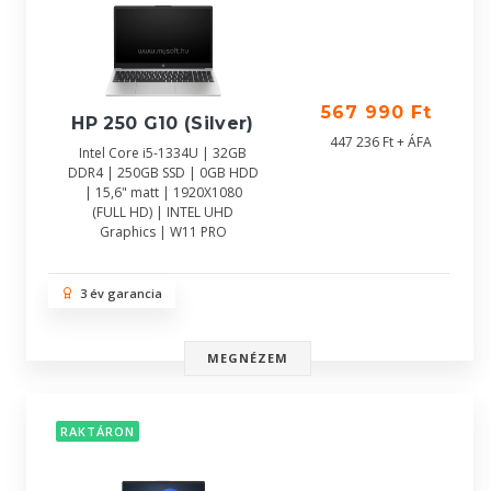
567 990 Ft
HP 250 G10 (Silver)
447 236 Ft + ÁFA
Intel Core i5-1334U | 32GB
DDR4 | 250GB SSD | 0GB HDD
| 15,6" matt | 1920X1080
(FULL HD) | INTEL UHD
Graphics | W11 PRO
3 év garancia
MEGNÉZEM
RAKTÁRON