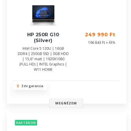
HP 250R G10
249 990 Ft
(Silver)
196 843 Ft + ÁFA
Intel Core 5 120U | 16GB
DDR4 | 250GB SSD | 0GB HDD
| 15,6" matt | 1920X1080
(FULL HD) | INTEL Graphics |
W11 HOME
3 év garancia
MEGNÉZEM
RAKTÁRON