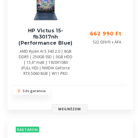
HP Victus 15-
662 990 Ft
fb3017nh
522 039 Ft + ÁFA
(Performance Blue)
AMD Ryzen AI 5 340 2.0 | 8GB
DDR5 | 250GB SSD | 0GB HDD
| 15,6" matt | 1920X1080
(FULL HD) | NVIDIA GeForce
RTX 5060 8GB | W11 PRO
3 év garancia
MEGNÉZEM
RAKTÁRON