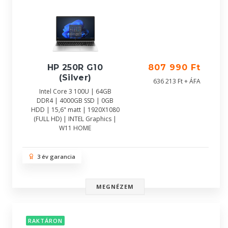
HP 250R G10
807 990 Ft
(Silver)
636 213 Ft + ÁFA
Intel Core 3 100U | 64GB
DDR4 | 4000GB SSD | 0GB
HDD | 15,6" matt | 1920X1080
(FULL HD) | INTEL Graphics |
W11 HOME
3 év garancia
MEGNÉZEM
RAKTÁRON