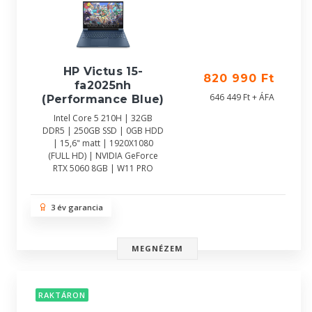
HP Victus 15-
820 990 Ft
fa2025nh
646 449 Ft + ÁFA
(Performance Blue)
Intel Core 5 210H | 32GB
DDR5 | 250GB SSD | 0GB HDD
| 15,6" matt | 1920X1080
(FULL HD) | NVIDIA GeForce
RTX 5060 8GB | W11 PRO
3 év garancia
MEGNÉZEM
RAKTÁRON