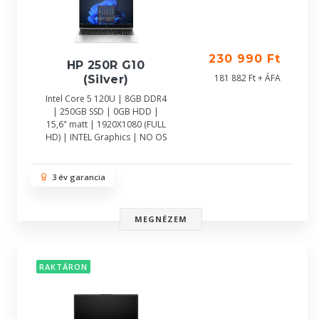
230 990 Ft
HP 250R G10
181 882 Ft + ÁFA
(Silver)
Intel Core 5 120U | 8GB DDR4
| 250GB SSD | 0GB HDD |
15,6" matt | 1920X1080 (FULL
HD) | INTEL Graphics | NO OS
3 év garancia
MEGNÉZEM
RAKTÁRON