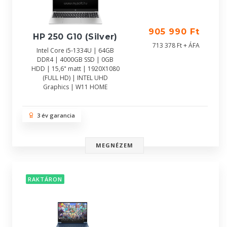
905 990 Ft
HP 250 G10 (Silver)
713 378 Ft + ÁFA
Intel Core i5-1334U | 64GB
DDR4 | 4000GB SSD | 0GB
HDD | 15,6" matt | 1920X1080
(FULL HD) | INTEL UHD
Graphics | W11 HOME
3 év garancia
MEGNÉZEM
RAKTÁRON