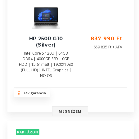
HP 250R G10
837 990 Ft
(Silver)
659 835 Ft + ÁFA
Intel Core 5 120U | 64GB
DDR4 | 4000GB SSD | 0GB
HDD | 15,6" matt | 1920X1080
(FULL HD) | INTEL Graphics |
NO OS
3 év garancia
MEGNÉZEM
RAKTÁRON