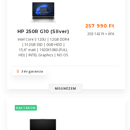
257 990 Ft
HP 250R G10 (Silver)
203 142 Ft + ÁFA
Intel Core 5 120U | 12GB DDR4
| 512GB SSD | 0GB HDD |
15,6" matt | 1920X1080 (FULL
HD) | INTEL Graphics | NO OS
3 év garancia
MEGNÉZEM
RAKTÁRON