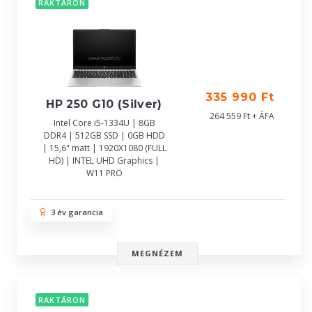
RAKTÁRON
335 990 Ft
HP 250 G10 (Silver)
264 559 Ft + ÁFA
Intel Core i5-1334U | 8GB
DDR4 | 512GB SSD | 0GB HDD
| 15,6" matt | 1920X1080 (FULL
HD) | INTEL UHD Graphics |
W11 PRO
3 év garancia
MEGNÉZEM
RAKTÁRON