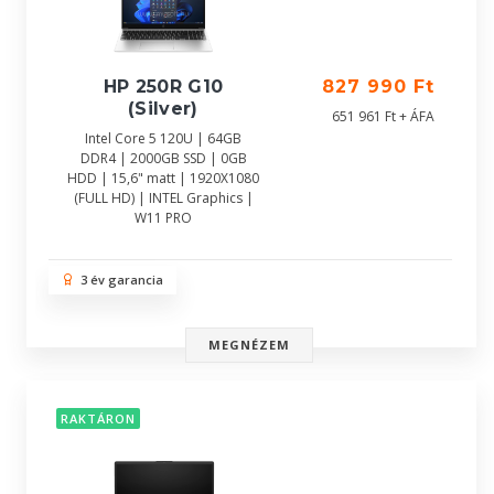
HP 250R G10
827 990 Ft
(Silver)
651 961 Ft + ÁFA
Intel Core 5 120U | 64GB
DDR4 | 2000GB SSD | 0GB
HDD | 15,6" matt | 1920X1080
(FULL HD) | INTEL Graphics |
W11 PRO
3 év garancia
MEGNÉZEM
RAKTÁRON