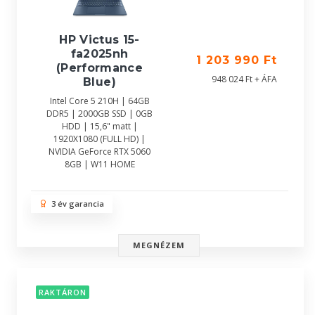
HP Victus 15-
fa2025nh
1 203 990 Ft
(Performance
948 024 Ft + ÁFA
Blue)
Intel Core 5 210H | 64GB
DDR5 | 2000GB SSD | 0GB
HDD | 15,6" matt |
1920X1080 (FULL HD) |
NVIDIA GeForce RTX 5060
8GB | W11 HOME
3 év garancia
MEGNÉZEM
RAKTÁRON