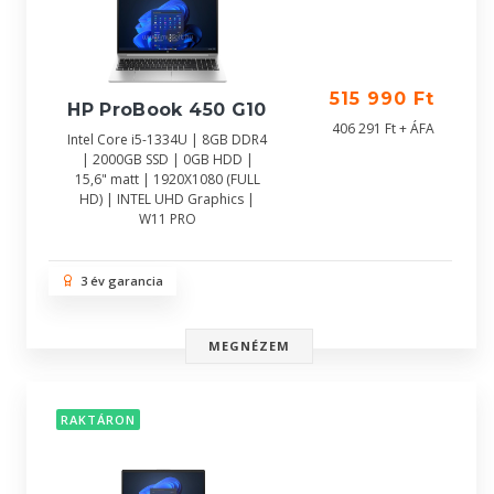
515 990 Ft
HP ProBook 450 G10
406 291 Ft + ÁFA
Intel Core i5-1334U | 8GB DDR4
| 2000GB SSD | 0GB HDD |
15,6" matt | 1920X1080 (FULL
HD) | INTEL UHD Graphics |
W11 PRO
3 év garancia
MEGNÉZEM
RAKTÁRON