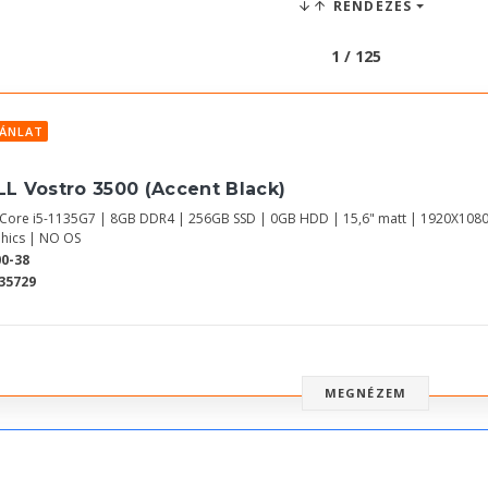
RENDEZÉS
1 / 125
JÁNLAT
LL Vostro 3500 (Accent Black)
l Core i5-1135G7 | 8GB DDR4 | 256GB SSD | 0GB HDD | 15,6" matt | 1920X1080
hics | NO OS
0-38
35729
MEGNÉZEM