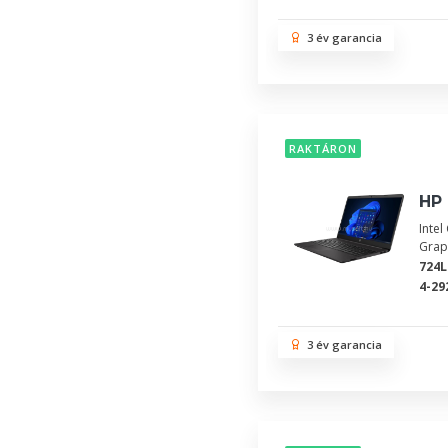
3 év garancia
RAKTÁRON
HP 
Inte
Grap
724
4-29
3 év garancia