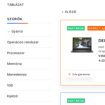
TÁBLÁZAT
ELŐZŐ
SZŰRŐK
RAKTÁRON
KIEMELT A
Gyártó
DE
Operációs rendszer
Inte
Grap
Processzor
V350
4-22
Memória
Merevlemez
3 év garancia
SSD
Kijelző
RAKTÁRON