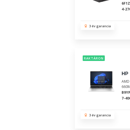
6F1
4-27
3 év garancia
RAKTÁRON
HP 
AMD 
660M
B9Y
7-40
3 év garancia