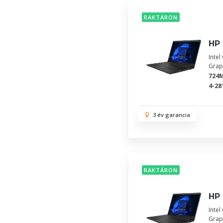
RAKTÁRON
HP 
Inte
Grap
724
4-28
3 év garancia
RAKTÁRON
HP 
Inte
Grap