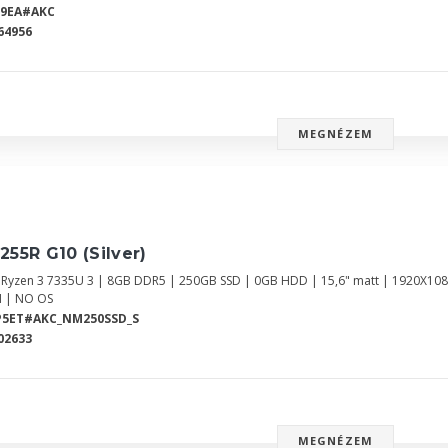
Z9EA#AKC
64956
MEGNÉZEM
255R G10 (Silver)
Ryzen 3 7335U 3 | 8GB DDR5 | 250GB SSD | 0GB HDD | 15,6" matt | 1920X10
 | NO OS
P5ET#AKC_NM250SSD_S
02633
MEGNÉZEM