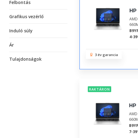
Felbontás
HP 
Grafikus vezérlő
AMD 
660M
Induló súly
B9Y
4-39
Ár
3 év garancia
Tulajdonságok
RAKTÁRON
HP 
AMD 
660M
B9Y
7-39