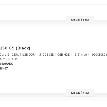
MEGNÉZEM
250 G9 (Black)
l Core i5-1235U | 8GB DDR4 | 512GB SSD | 0GB HDD | 15,6" matt | 1920X1080 
hics | NO OS
L9EA#AKC
28407
MEGNÉZEM