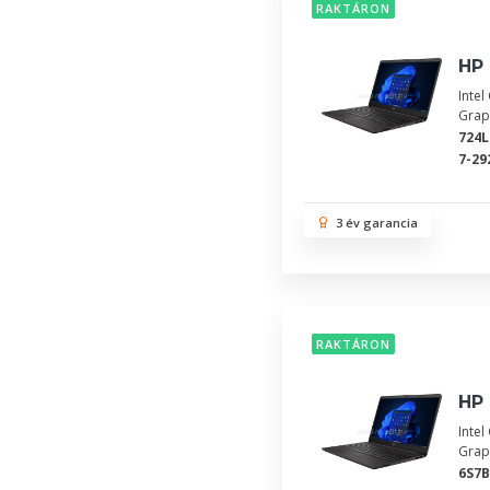
RAKTÁRON
HP 
Inte
Grap
724
7-29
3 év garancia
RAKTÁRON
HP 
Inte
Grap
6S7