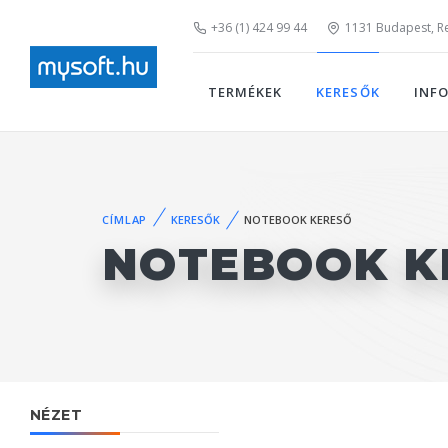
+36 (1) 424 99 44
1131 Budapest, Rei
TERMÉKEK
KERESŐK
INF
CÍMLAP
KERESŐK
NOTEBOOK KERESŐ
NOTEBOOK K
NÉZET