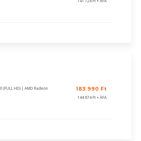
141 724 Ft + ÁFA
80 (FULL HD) | AMD Radeon
183 990 Ft
144 874 Ft + ÁFA