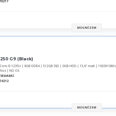
70217
MEGNÉZEM
250 G9 (Black)
l Core i5-1235U | 8GB DDR4 | 512GB SSD | 0GB HDD | 15,6" matt | 1920X1080 
hics | NO OS
B5EA#AKC
74212
MEGNÉZEM