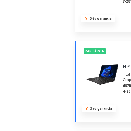
7-28
3 év garancia
RAKTÁRON
HP 
Inte
Grap
6S7
4-27
3 év garancia