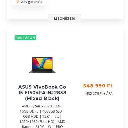
2 év garancia
MEGNÉZEM
RAKTÁRON
548 990 Ft
ASUS VivoBook Go
15 E1504FA-NJ2838
432 276 Ft + ÁFA
(Mixed Black)
AMD Ryzen 5 7520U 2.9 |
16GB DDR5 | 4000GB SSD |
0GB HDD | 15,6" matt |
1920X1080 (FULL HD) | AMD
Radeon 610M | W11 PRO