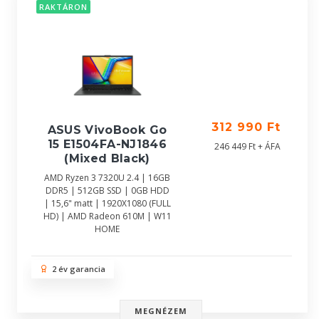
RAKTÁRON
312 990 Ft
ASUS VivoBook Go
15 E1504FA-NJ1846
246 449 Ft + ÁFA
(Mixed Black)
AMD Ryzen 3 7320U 2.4 | 16GB
DDR5 | 512GB SSD | 0GB HDD
| 15,6" matt | 1920X1080 (FULL
HD) | AMD Radeon 610M | W11
HOME
2 év garancia
MEGNÉZEM