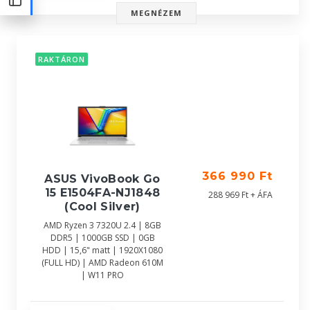
MEGNÉZEM
RAKTÁRON
366 990 Ft
ASUS VivoBook Go
15 E1504FA-NJ1848
288 969 Ft + ÁFA
(Cool Silver)
AMD Ryzen 3 7320U 2.4 | 8GB
DDR5 | 1000GB SSD | 0GB
HDD | 15,6" matt | 1920X1080
(FULL HD) | AMD Radeon 610M
| W11 PRO