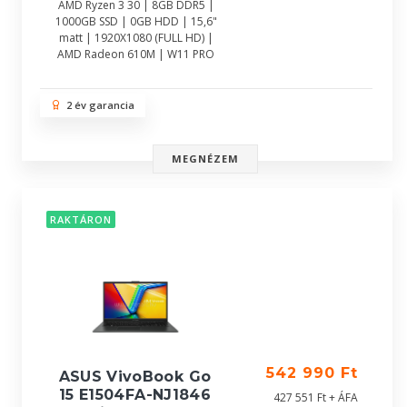
AMD Ryzen 3 30 | 8GB DDR5 |
1000GB SSD | 0GB HDD | 15,6"
matt | 1920X1080 (FULL HD) |
AMD Radeon 610M | W11 PRO
2 év garancia
MEGNÉZEM
RAKTÁRON
542 990 Ft
ASUS VivoBook Go
15 E1504FA-NJ1846
427 551 Ft + ÁFA