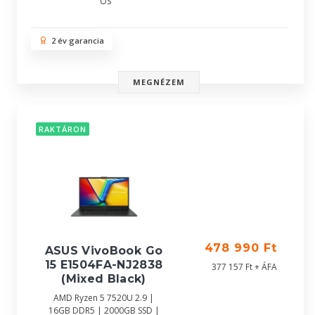
OS
2 év garancia
MEGNÉZEM
RAKTÁRON
478 990 Ft
ASUS VivoBook Go
15 E1504FA-NJ2838
377 157 Ft + ÁFA
(Mixed Black)
AMD Ryzen 5 7520U 2.9 |
16GB DDR5 | 2000GB SSD |