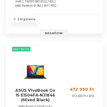
matt | 1920X1080 (FULL HD) |
AMD Radeon 610M | W11 PRO
2 év garancia
MEGNÉZEM
RAKTÁRON
472 990 Ft
ASUS VivoBook Go
15 E1504FA-NJ1846
372 433 Ft + ÁFA
(Mixed Black)
AMD Ryzen 3 7320U 2.4 |