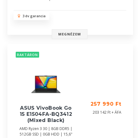
3 év garancia
MEGNÉZEM
RAKTÁRON
257 990 Ft
ASUS VivoBook Go
203 142 Ft + ÁFA
15 E1504FA-BQ3412
(Mixed Black)
AMD Ryzen 3 30 | 8GB DDR5 |
512GB SSD | 0GB HDD | 15,6"