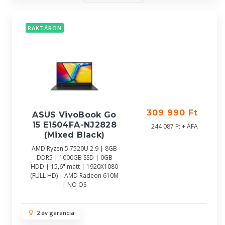
RAKTÁRON
309 990 Ft
ASUS VivoBook Go
15 E1504FA-NJ2828
244 087 Ft + ÁFA
(Mixed Black)
AMD Ryzen 5 7520U 2.9 | 8GB
DDR5 | 1000GB SSD | 0GB
HDD | 15,6" matt | 1920X1080
(FULL HD) | AMD Radeon 610M
| NO OS
2 év garancia