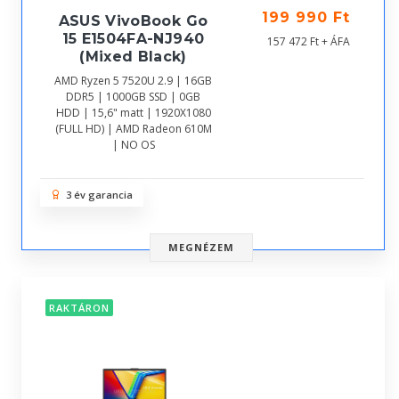
199 990 Ft
ASUS VivoBook Go
15 E1504FA-NJ940
157 472 Ft + ÁFA
(Mixed Black)
AMD Ryzen 5 7520U 2.9 | 16GB
DDR5 | 1000GB SSD | 0GB
HDD | 15,6" matt | 1920X1080
(FULL HD) | AMD Radeon 610M
| NO OS
3 év garancia
MEGNÉZEM
RAKTÁRON