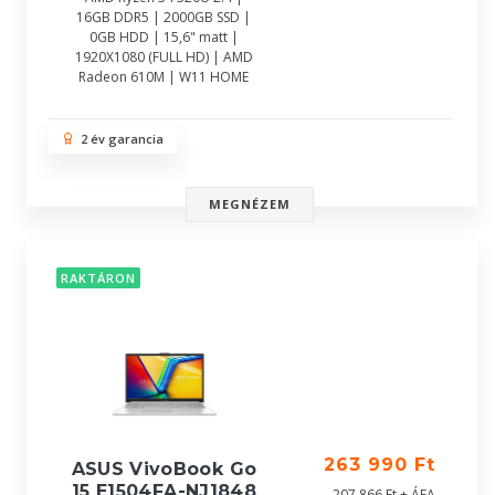
16GB DDR5 | 2000GB SSD |
0GB HDD | 15,6" matt |
1920X1080 (FULL HD) | AMD
Radeon 610M | W11 HOME
2 év garancia
MEGNÉZEM
RAKTÁRON
263 990 Ft
ASUS VivoBook Go
15 E1504FA-NJ1848
207 866 Ft + ÁFA