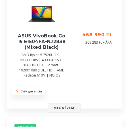
468 990 Ft
ASUS VivoBook Go
15 E1504FA-NJ2838
369 283 Ft + ÁFA
(Mixed Black)
AMD Ryzen 5 7520U 2.9 |
16GB DDR5 | 4000GB SSD |
0GB HDD | 15,6" matt |
1920X1080 (FULL HD) | AMD
Radeon 610M | NO OS
3 év garancia
MEGNÉZEM
RAKTÁRON