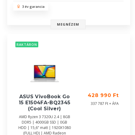
3 év garancia
MEGNÉZEM
RAKTÁRON
428 990 Ft
ASUS VivoBook Go
15 E1504FA-BQ2345
337 787 Ft + ÁFA
(Cool Silver)
AMD Ryzen 3 7320U 2.4 | 8GB
DDR5 | 4000GB SSD | 0GB
HDD | 15,6" matt | 1920X1080
(FULL HD) | AMD Radeon