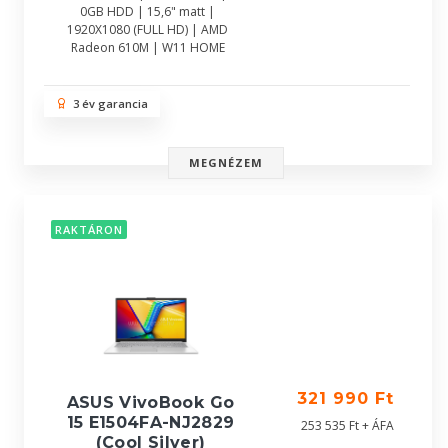
0GB HDD | 15,6" matt |
1920X1080 (FULL HD) | AMD
Radeon 610M | W11 HOME
3 év garancia
MEGNÉZEM
RAKTÁRON
321 990 Ft
ASUS VivoBook Go
15 E1504FA-NJ2829
253 535 Ft + ÁFA
(Cool Silver)