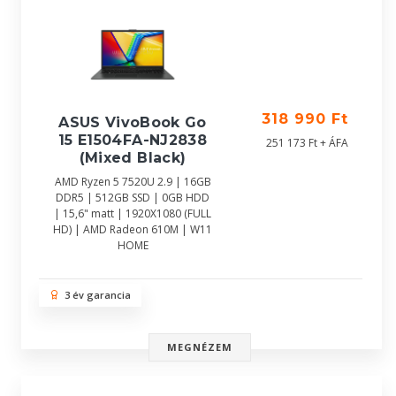
318 990 Ft
ASUS VivoBook Go
15 E1504FA-NJ2838
251 173 Ft + ÁFA
(Mixed Black)
AMD Ryzen 5 7520U 2.9 | 16GB
DDR5 | 512GB SSD | 0GB HDD
| 15,6" matt | 1920X1080 (FULL
HD) | AMD Radeon 610M | W11
HOME
3 év garancia
MEGNÉZEM