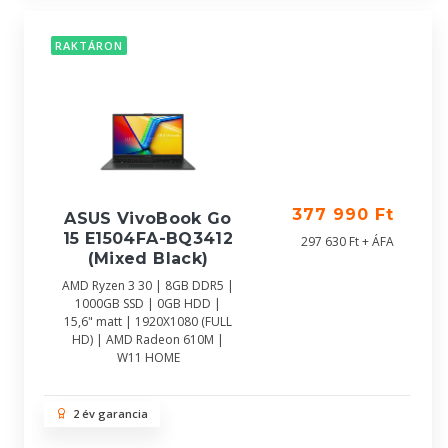
RAKTÁRON
377 990 Ft
ASUS VivoBook Go
15 E1504FA-BQ3412
297 630 Ft + ÁFA
(Mixed Black)
AMD Ryzen 3 30 | 8GB DDR5 |
1000GB SSD | 0GB HDD |
15,6" matt | 1920X1080 (FULL
HD) | AMD Radeon 610M |
W11 HOME
2 év garancia