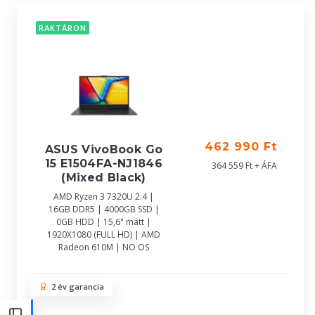
RAKTÁRON
462 990 Ft
ASUS VivoBook Go
15 E1504FA-NJ1846
364 559 Ft + ÁFA
(Mixed Black)
AMD Ryzen 3 7320U 2.4 |
16GB DDR5 | 4000GB SSD |
0GB HDD | 15,6" matt |
1920X1080 (FULL HD) | AMD
Radeon 610M | NO OS
2 év garancia