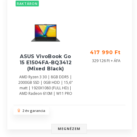
RAKTÁRON
417 990 Ft
ASUS VivoBook Go
329 126 Ft + ÁFA
15 E1504FA-BQ3412
(Mixed Black)
AMD Ryzen 3 30 | 8GB DDR5 |
2000GB SSD | 0GB HDD | 15,6"
matt | 1920X1080 (FULL HD) |
AMD Radeon 610M | W11 PRO
2 év garancia
MEGNÉZEM