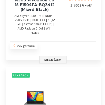
ASUS VivoBook Go
15 E1504FA-BQ3412
216 528 Ft + ÁFA
(Mixed Black)
AMD Ryzen 3 30 | 8GB DDR5 |
250GB SSD | 0GB HDD | 15,6"
matt | 1920X1080 (FULL HD) |
AMD Radeon 610M | W11
HOME
2 év garancia
MEGNÉZEM
RAKTÁRON