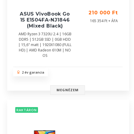
210 000 Ft
ASUS VivoBook Go
15 E1504FA-NJ1846
165 354 Ft + ÁFA
(Mixed Black)
AMD Ryzen 3 7320U 2.4 | 16GB
DDR5 | 512GB SSD | 0GB HDD
| 15,6" matt | 1920X1080 (FULL
HD) | AMD Radeon 610M | NO
OS
2 év garancia
MEGNÉZEM
RAKTÁRON