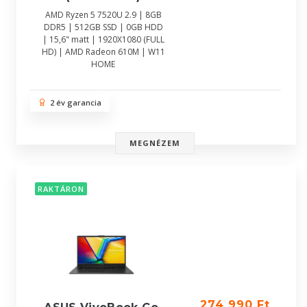
AMD Ryzen 5 7520U 2.9 | 8GB
DDR5 | 512GB SSD | 0GB HDD
| 15,6" matt | 1920X1080 (FULL
HD) | AMD Radeon 610M | W11
HOME
2 év garancia
MEGNÉZEM
RAKTÁRON
274 990 Ft