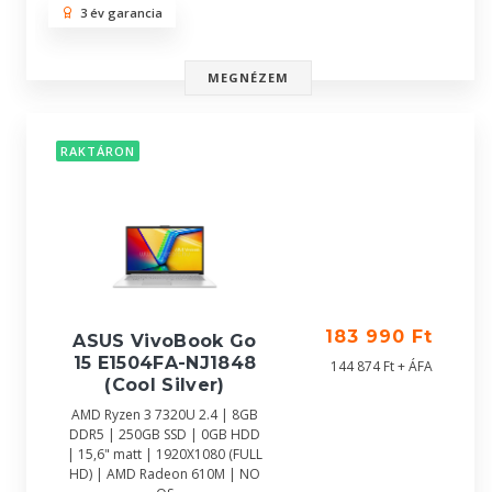
3 év garancia
MEGNÉZEM
RAKTÁRON
183 990 Ft
ASUS VivoBook Go
15 E1504FA-NJ1848
144 874 Ft + ÁFA
(Cool Silver)
AMD Ryzen 3 7320U 2.4 | 8GB
DDR5 | 250GB SSD | 0GB HDD
| 15,6" matt | 1920X1080 (FULL
HD) | AMD Radeon 610M | NO