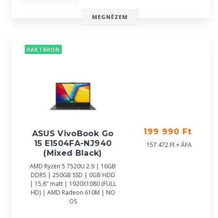
MEGNÉZEM
RAKTÁRON
199 990 Ft
ASUS VivoBook Go
15 E1504FA-NJ940
157 472 Ft + ÁFA
(Mixed Black)
AMD Ryzen 5 7520U 2.9 | 16GB
DDR5 | 250GB SSD | 0GB HDD
| 15,6" matt | 1920X1080 (FULL
HD) | AMD Radeon 610M | NO
OS