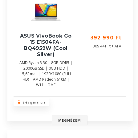
ASUS VivoBook Go
392 990 Ft
15 E1504FA-
309 441 Ft + ÁFA
BQ4959W (Cool
Silver)
AMD Ryzen 3 30 | 8GB DDR5 |
2000GB SSD | 0GB HDD |
15,6" matt | 1920X1080 (FULL
HD) | AMD Radeon 610M |
W11 HOME
2 év garancia
MEGNÉZEM