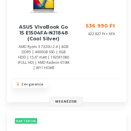
536 990 Ft
ASUS VivoBook Go
15 E1504FA-NJ1848
422 827 Ft + ÁFA
(Cool Silver)
AMD Ryzen 3 7320U 2.4 | 8GB
DDR5 | 4000GB SSD | 0GB
HDD | 15,6" matt | 1920X1080
(FULL HD) | AMD Radeon 610M
| W11 HOME
2 év garancia
MEGNÉZEM
RAKTÁRON