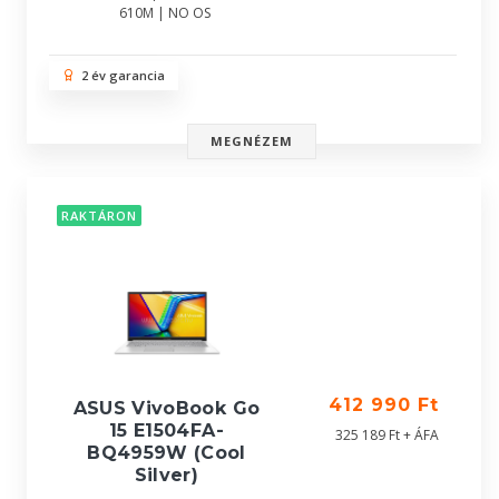
610M | NO OS
2 év garancia
MEGNÉZEM
RAKTÁRON
412 990 Ft
ASUS VivoBook Go
15 E1504FA-
325 189 Ft + ÁFA
BQ4959W (Cool
Silver)