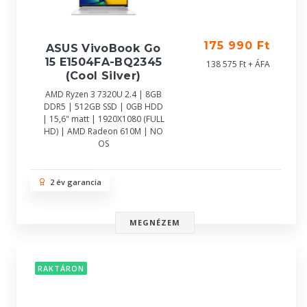
175 990 Ft
ASUS VivoBook Go
15 E1504FA-BQ2345
138 575 Ft + ÁFA
(Cool Silver)
AMD Ryzen 3 7320U 2.4 | 8GB
DDR5 | 512GB SSD | 0GB HDD
| 15,6" matt | 1920X1080 (FULL
HD) | AMD Radeon 610M | NO
OS
2 év garancia
MEGNÉZEM
RAKTÁRON