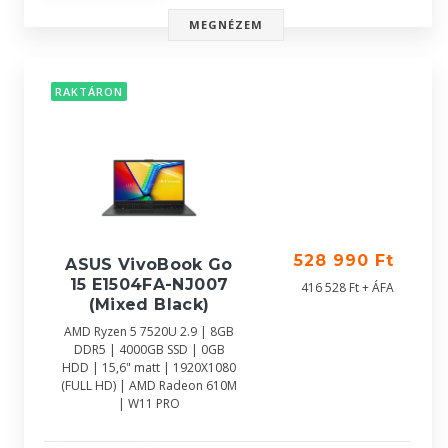
MEGNÉZEM
RAKTÁRON
528 990 Ft
ASUS VivoBook Go
15 E1504FA-NJ007
416 528 Ft + ÁFA
(Mixed Black)
AMD Ryzen 5 7520U 2.9 | 8GB
DDR5 | 4000GB SSD | 0GB
HDD | 15,6" matt | 1920X1080
(FULL HD) | AMD Radeon 610M
| W11 PRO