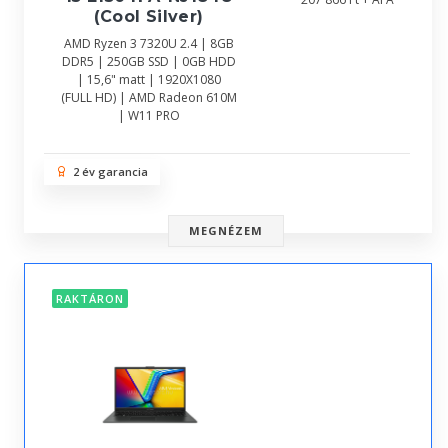
(Cool Silver)
AMD Ryzen 3 7320U 2.4 | 8GB
DDR5 | 250GB SSD | 0GB HDD
| 15,6" matt | 1920X1080
(FULL HD) | AMD Radeon 610M
| W11 PRO
2 év garancia
MEGNÉZEM
RAKTÁRON