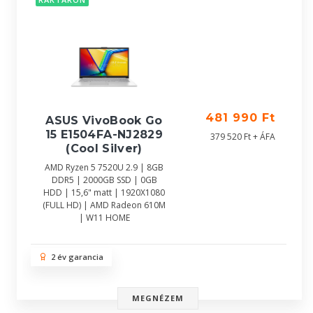
481 990 Ft
ASUS VivoBook Go
15 E1504FA-NJ2829
379 520 Ft + ÁFA
(Cool Silver)
AMD Ryzen 5 7520U 2.9 | 8GB
DDR5 | 2000GB SSD | 0GB
HDD | 15,6" matt | 1920X1080
(FULL HD) | AMD Radeon 610M
| W11 HOME
2 év garancia
MEGNÉZEM