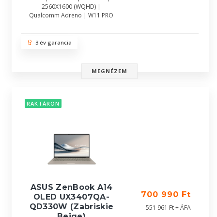
2560X1600 (WQHD) |
Qualcomm Adreno | W11 PRO
3 év garancia
MEGNÉZEM
RAKTÁRON
ASUS ZenBook A14
700 990 Ft
OLED UX3407QA-
QD330W (Zabriskie
551 961 Ft + ÁFA
Beige)