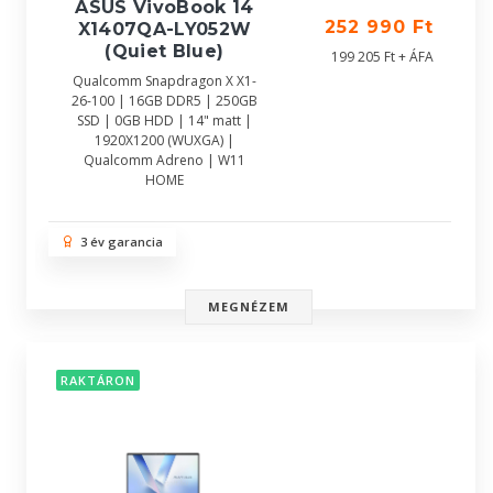
ASUS VivoBook 14
252 990 Ft
X1407QA-LY052W
(Quiet Blue)
199 205 Ft + ÁFA
Qualcomm Snapdragon X X1-
26-100 | 16GB DDR5 | 250GB
SSD | 0GB HDD | 14" matt |
1920X1200 (WUXGA) |
Qualcomm Adreno | W11
HOME
3 év garancia
MEGNÉZEM
RAKTÁRON