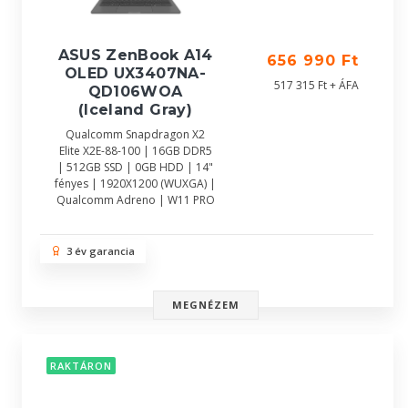
ASUS ZenBook A14
656 990 Ft
OLED UX3407NA-
517 315 Ft + ÁFA
QD106WOA
(Iceland Gray)
Qualcomm Snapdragon X2
Elite X2E-88-100 | 16GB DDR5
| 512GB SSD | 0GB HDD | 14"
fényes | 1920X1200 (WUXGA) |
Qualcomm Adreno | W11 PRO
3 év garancia
MEGNÉZEM
RAKTÁRON