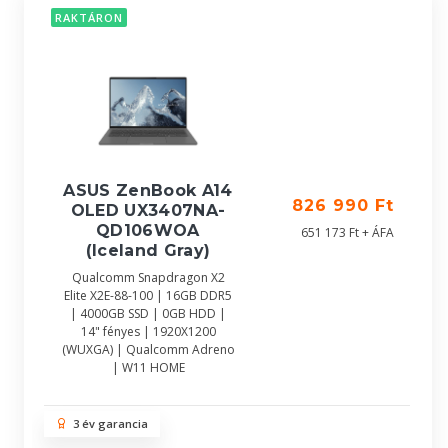
RAKTÁRON
ASUS ZenBook A14
826 990 Ft
OLED UX3407NA-
QD106WOA
651 173 Ft + ÁFA
(Iceland Gray)
Qualcomm Snapdragon X2
Elite X2E-88-100 | 16GB DDR5
| 4000GB SSD | 0GB HDD |
14" fényes | 1920X1200
(WUXGA) | Qualcomm Adreno
| W11 HOME
3 év garancia