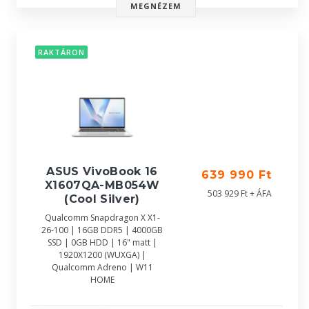
MEGNÉZEM
RAKTÁRON
ASUS VivoBook 16
639 990 Ft
X1607QA-MB054W
503 929 Ft + ÁFA
(Cool Silver)
Qualcomm Snapdragon X X1-
26-100 | 16GB DDR5 | 4000GB
SSD | 0GB HDD | 16" matt |
1920X1200 (WUXGA) |
Qualcomm Adreno | W11
HOME