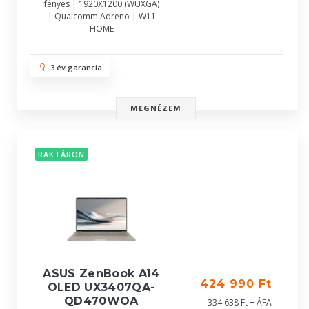
fényes | 1920X1200 (WUXGA)
| Qualcomm Adreno | W11
HOME
3 év garancia
MEGNÉZEM
RAKTÁRON
ASUS ZenBook A14
424 990 Ft
OLED UX3407QA-
QD470WOA
334 638 Ft + ÁFA