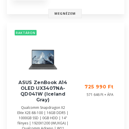
MEGNÉZEM
RAKTÁRON
ASUS ZenBook A14
725 990 Ft
OLED UX3407NA-
QD041W (Iceland
571 646 Ft + ÁFA
Gray)
Qualcomm Snapdragon X2
Elite X2E-88-100 | 16GB DDR5 |
1000GB SSD | 0GB HDD | 14"
fényes | 1920X1200 (WUXGA) |
Qualcomm Adreno | W11