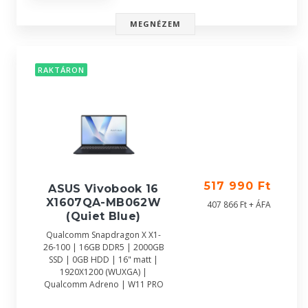
MEGNÉZEM
RAKTÁRON
517 990 Ft
ASUS Vivobook 16
X1607QA-MB062W
407 866 Ft + ÁFA
(Quiet Blue)
Qualcomm Snapdragon X X1-
26-100 | 16GB DDR5 | 2000GB
SSD | 0GB HDD | 16" matt |
1920X1200 (WUXGA) |
Qualcomm Adreno | W11 PRO