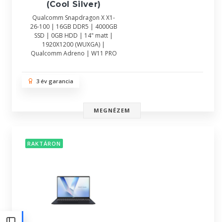
(Cool Silver)
Qualcomm Snapdragon X X1-
26-100 | 16GB DDR5 | 4000GB
SSD | 0GB HDD | 14" matt |
1920X1200 (WUXGA) |
Qualcomm Adreno | W11 PRO
3 év garancia
MEGNÉZEM
RAKTÁRON