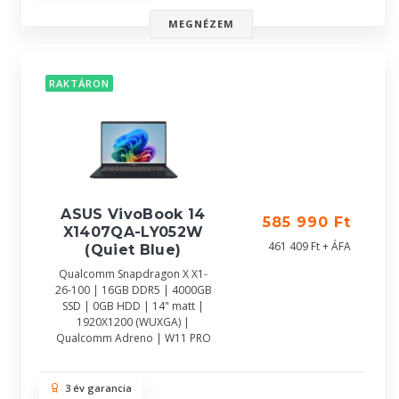
MEGNÉZEM
RAKTÁRON
ASUS VivoBook 14
585 990 Ft
X1407QA-LY052W
461 409 Ft + ÁFA
(Quiet Blue)
Qualcomm Snapdragon X X1-
26-100 | 16GB DDR5 | 4000GB
SSD | 0GB HDD | 14" matt |
1920X1200 (WUXGA) |
Qualcomm Adreno | W11 PRO
3 év garancia