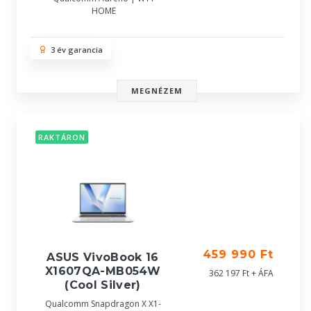
HOME
3 év garancia
MEGNÉZEM
RAKTÁRON
459 990 Ft
ASUS VivoBook 16
X1607QA-MB054W
362 197 Ft + ÁFA
(Cool Silver)
Qualcomm Snapdragon X X1-