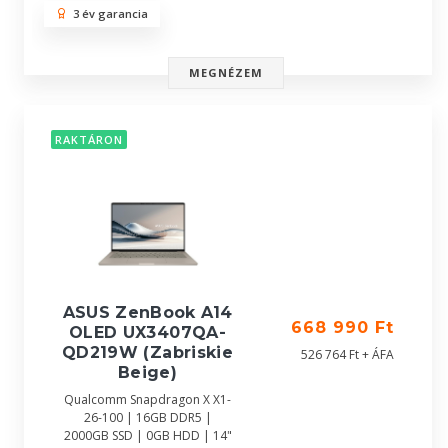
3 év garancia
MEGNÉZEM
RAKTÁRON
ASUS ZenBook A14
668 990 Ft
OLED UX3407QA-
QD219W (Zabriskie
526 764 Ft + ÁFA
Beige)
Qualcomm Snapdragon X X1-
26-100 | 16GB DDR5 |
2000GB SSD | 0GB HDD | 14"