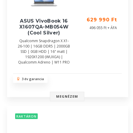
629 990 Ft
ASUS VivoBook 16
X1607QA-MB054W
496 055 Ft + ÁFA
(Cool Silver)
Qualcomm Snapdragon X X1-
26-100 | 16GB DDR5 | 2000GB
SSD | 0GB HDD | 16" matt |
1920X1200 (WUXGA) |
Qualcomm Adreno | W11 PRO
3 év garancia
MEGNÉZEM
RAKTÁRON