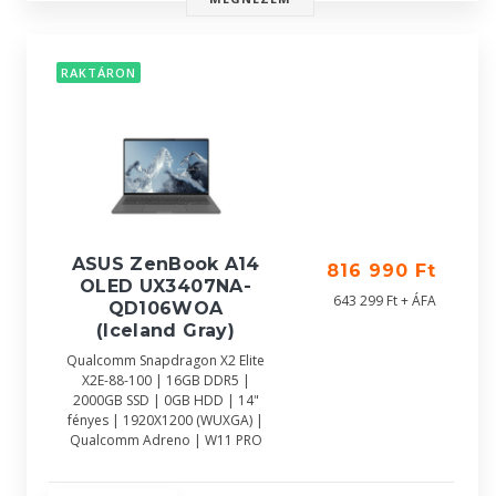
RAKTÁRON
ASUS ZenBook A14
816 990 Ft
OLED UX3407NA-
643 299 Ft + ÁFA
QD106WOA
(Iceland Gray)
Qualcomm Snapdragon X2 Elite
X2E-88-100 | 16GB DDR5 |
2000GB SSD | 0GB HDD | 14"
fényes | 1920X1200 (WUXGA) |
Qualcomm Adreno | W11 PRO