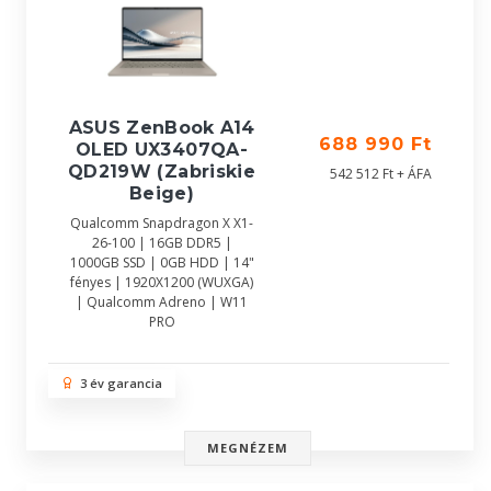
ASUS ZenBook A14
688 990 Ft
OLED UX3407QA-
QD219W (Zabriskie
542 512 Ft + ÁFA
Beige)
Qualcomm Snapdragon X X1-
26-100 | 16GB DDR5 |
1000GB SSD | 0GB HDD | 14"
fényes | 1920X1200 (WUXGA)
| Qualcomm Adreno | W11
PRO
3 év garancia
MEGNÉZEM