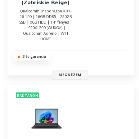
(Zabriskie Beige)
Qualcomm Snapdragon X X1-
26-100 | 16GB DDR5 | 250GB
SSD | 0GB HDD | 14" fényes |
1920X1200 (WUXGA) |
Qualcomm Adreno | W11
HOME
3 év garancia
MEGNÉZEM
RAKTÁRON