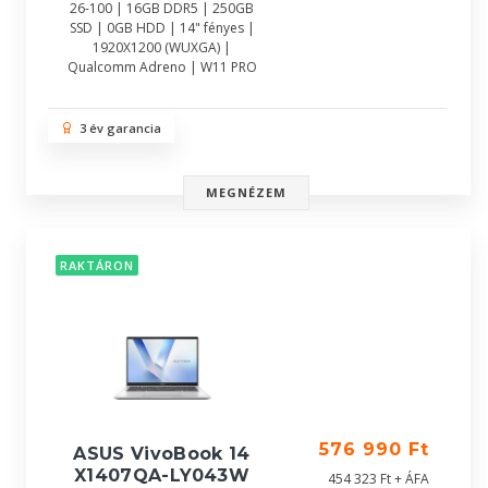
26-100 | 16GB DDR5 | 250GB
SSD | 0GB HDD | 14" fényes |
1920X1200 (WUXGA) |
Qualcomm Adreno | W11 PRO
3 év garancia
MEGNÉZEM
RAKTÁRON
576 990 Ft
ASUS VivoBook 14
X1407QA-LY043W
454 323 Ft + ÁFA