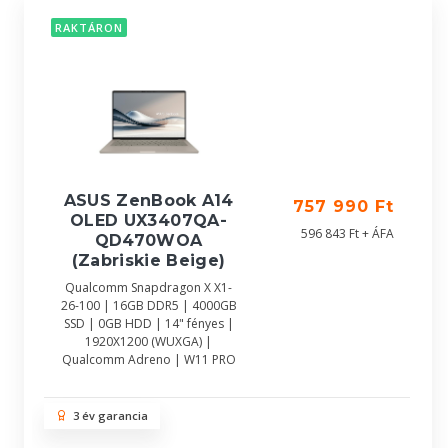
RAKTÁRON
ASUS ZenBook A14
757 990 Ft
OLED UX3407QA-
596 843 Ft + ÁFA
QD470WOA
(Zabriskie Beige)
Qualcomm Snapdragon X X1-
26-100 | 16GB DDR5 | 4000GB
SSD | 0GB HDD | 14" fényes |
1920X1200 (WUXGA) |
Qualcomm Adreno | W11 PRO
3 év garancia