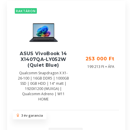
RAKTÁRON
ASUS VivoBook 14
253 000 Ft
X1407QA-LY052W
(Quiet Blue)
199 213 Ft + ÁFA
Qualcomm Snapdragon X X1-
26-100 | 16GB DDR5 | 1000GB
SSD | 0GB HDD | 14" matt |
1920X1200 (WUXGA) |
Qualcomm Adreno | W11
HOME
3 év garancia