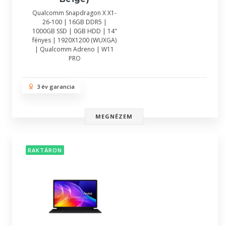
Qualcomm Snapdragon X X1-
26-100 | 16GB DDR5 |
1000GB SSD | 0GB HDD | 14"
fényes | 1920X1200 (WUXGA)
| Qualcomm Adreno | W11
PRO
3 év garancia
MEGNÉZEM
RAKTÁRON