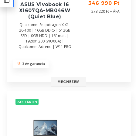
346 990 Ft
ASUS Vivobook 16
X1607QA-MB046W
273 220 Ft + ÁFA
(Quiet Blue)
Qualcomm Snapdragon X X1-
26-100 | 16GB DDR5 | 512GB
SSD | 0GB HDD | 16" matt |
1920X1200 (WUXGA) |
Qualcomm Adreno | W11 PRO
3 év garancia
MEGNÉZEM
RAKTÁRON