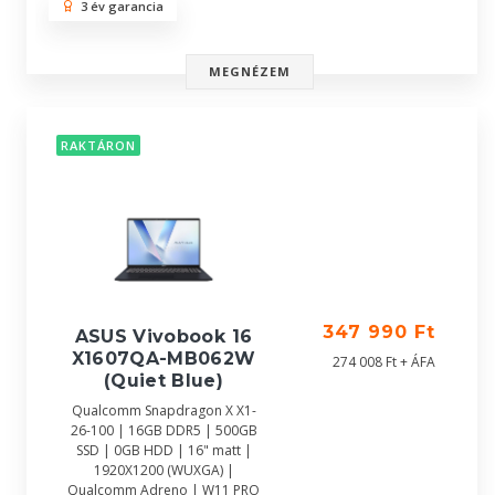
3 év garancia
MEGNÉZEM
RAKTÁRON
347 990 Ft
ASUS Vivobook 16
X1607QA-MB062W
274 008 Ft + ÁFA
(Quiet Blue)
Qualcomm Snapdragon X X1-
26-100 | 16GB DDR5 | 500GB
SSD | 0GB HDD | 16" matt |
1920X1200 (WUXGA) |
Qualcomm Adreno | W11 PRO