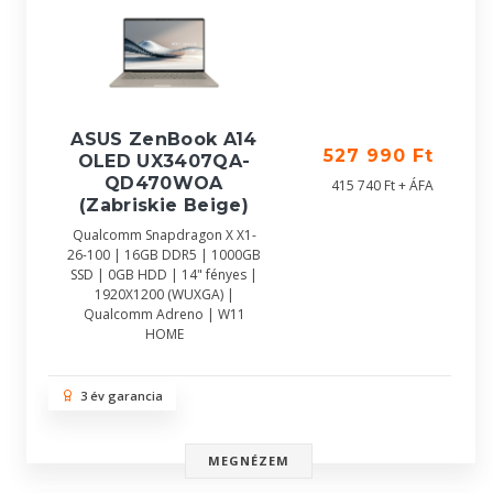
ASUS ZenBook A14
527 990 Ft
OLED UX3407QA-
QD470WOA
415 740 Ft + ÁFA
(Zabriskie Beige)
Qualcomm Snapdragon X X1-
26-100 | 16GB DDR5 | 1000GB
SSD | 0GB HDD | 14" fényes |
1920X1200 (WUXGA) |
Qualcomm Adreno | W11
HOME
3 év garancia
MEGNÉZEM