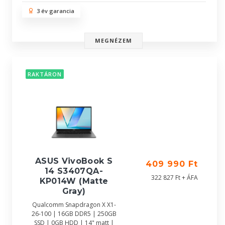
3 év garancia
MEGNÉZEM
RAKTÁRON
ASUS VivoBook S
409 990 Ft
14 S3407QA-
322 827 Ft + ÁFA
KP014W (Matte
Gray)
Qualcomm Snapdragon X X1-
26-100 | 16GB DDR5 | 250GB
SSD | 0GB HDD | 14" matt |