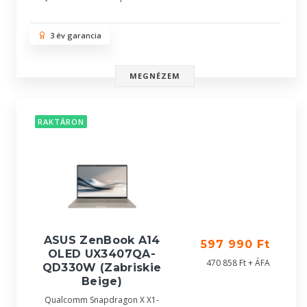
3 év garancia
MEGNÉZEM
RAKTÁRON
ASUS ZenBook A14
597 990 Ft
OLED UX3407QA-
470 858 Ft + ÁFA
QD330W (Zabriskie
Beige)
Qualcomm Snapdragon X X1-