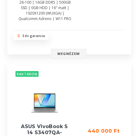
26-100 | 16GB DDR5 | 500GB
SSD | 0GB HDD | 16" matt |
1920X1200 (WUXGA) |
Qualcomm Adreno | W11 PRO
3 év garancia
MEGNÉZEM
RAKTÁRON
ASUS VivoBook S
440 000 Ft
14 S3407QA-