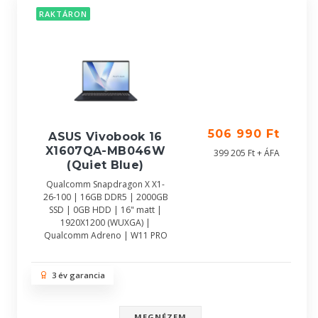
RAKTÁRON
506 990 Ft
ASUS Vivobook 16
X1607QA-MB046W
399 205 Ft + ÁFA
(Quiet Blue)
Qualcomm Snapdragon X X1-
26-100 | 16GB DDR5 | 2000GB
SSD | 0GB HDD | 16" matt |
1920X1200 (WUXGA) |
Qualcomm Adreno | W11 PRO
3 év garancia
MEGNÉZEM