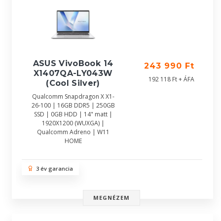
ASUS VivoBook 14
243 990 Ft
X1407QA-LY043W
192 118 Ft + ÁFA
(Cool Silver)
Qualcomm Snapdragon X X1-
26-100 | 16GB DDR5 | 250GB
SSD | 0GB HDD | 14" matt |
1920X1200 (WUXGA) |
Qualcomm Adreno | W11
HOME
3 év garancia
MEGNÉZEM