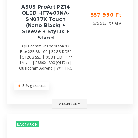
ASUS ProArt PZ14
OLED HT7407NA-
857 990 Ft
SN077X Touch
675 583 Ft + ÁFA
(Nano Black) +
Sleeve + Stylus +
Stand
Qualcomm Snapdragon X2
Elite X2E-88-100 | 32GB DDR5
| 512GB SSD | 0GB HDD | 14"
fényes | 2880X1800 (QHD+) |
Qualcomm Adreno | W11 PRO
3 év garancia
MEGNÉZEM
RAKTÁRON