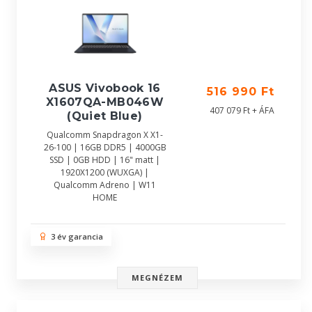
ASUS Vivobook 16
516 990 Ft
X1607QA-MB046W
407 079 Ft + ÁFA
(Quiet Blue)
Qualcomm Snapdragon X X1-
26-100 | 16GB DDR5 | 4000GB
SSD | 0GB HDD | 16" matt |
1920X1200 (WUXGA) |
Qualcomm Adreno | W11
HOME
3 év garancia
MEGNÉZEM