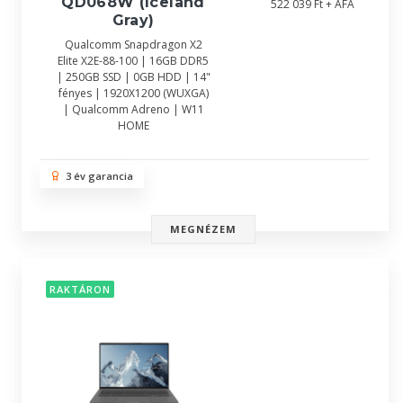
QD068W (Iceland
522 039 Ft + ÁFA
Gray)
Qualcomm Snapdragon X2
Elite X2E-88-100 | 16GB DDR5
| 250GB SSD | 0GB HDD | 14"
fényes | 1920X1200 (WUXGA)
| Qualcomm Adreno | W11
HOME
3 év garancia
MEGNÉZEM
RAKTÁRON