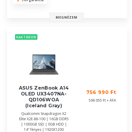
MEGNÉZEM
RAKTÁRON
ASUS ZenBook A14
756 990 Ft
OLED UX3407NA-
QD106WOA
596 055 Ft + ÁFA
(Iceland Gray)
Qualcomm Snapdragon X2
Elite X2E-88-100 | 16GB DDR5
| 1000GB SSD | 0GB HDD |
14" fényes | 1920X1200