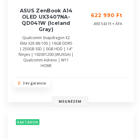
ASUS ZenBook A14
622 990 Ft
OLED UX3407NA-
QD041W (Iceland
490 543 Ft + ÁFA
Gray)
Qualcomm Snapdragon X2
Elite X2E-88-100 | 16GB DDR5
| 250GB SSD | 0GB HDD | 14"
fényes | 1920X1200 (WUXGA) |
Qualcomm Adreno | W11
HOME
3 év garancia
MEGNÉZEM
RAKTÁRON