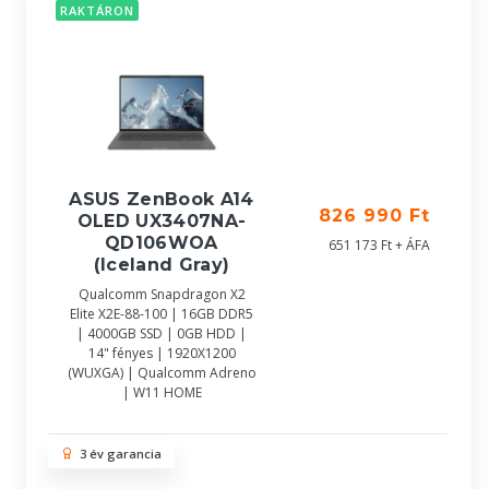
RAKTÁRON
ASUS ZenBook A14
826 990 Ft
OLED UX3407NA-
QD106WOA
651 173 Ft + ÁFA
(Iceland Gray)
Qualcomm Snapdragon X2
Elite X2E-88-100 | 16GB DDR5
| 4000GB SSD | 0GB HDD |
14" fényes | 1920X1200
(WUXGA) | Qualcomm Adreno
| W11 HOME
3 év garancia