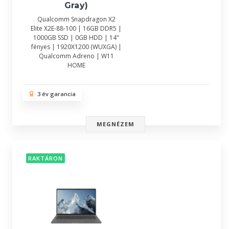
Gray)
Qualcomm Snapdragon X2
Elite X2E-88-100 | 16GB DDR5 |
1000GB SSD | 0GB HDD | 14"
fényes | 1920X1200 (WUXGA) |
Qualcomm Adreno | W11
HOME
3 év garancia
MEGNÉZEM
RAKTÁRON