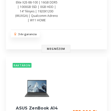
Elite X2E-88-100 | 16GB DDR5
| 1000GB SSD | 0GB HDD |
14" fényes | 1920X1200
(WUXGA) | Qualcomm Adreno
| W11 HOME
3 év garancia
MEGNÉZEM
RAKTÁRON
ASUS ZenBook A14