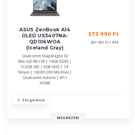
ASUS ZenBook A14
573 990 Ft
OLED UX3407NA-
QD106WOA
451 961 Ft + ÁFA
(Iceland Gray)
Qualcomm Snapdragon X2
Elite X2E-88-100 | 16GB DDR5 |
512GB SSD | 0GB HDD | 14"
fényes | 1920X1200 (WUXGA) |
Qualcomm Adreno | W11
HOME
3 év garancia
MEGNÉZEM