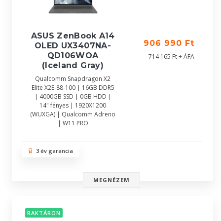
ASUS ZenBook A14
906 990 Ft
OLED UX3407NA-
QD106WOA
714 165 Ft + ÁFA
(Iceland Gray)
Qualcomm Snapdragon X2
Elite X2E-88-100 | 16GB DDR5
| 4000GB SSD | 0GB HDD |
14" fényes | 1920X1200
(WUXGA) | Qualcomm Adreno
| W11 PRO
3 év garancia
MEGNÉZEM
RAKTÁRON