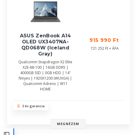
ASUS ZenBook A14
915 990 Ft
OLED UX3407NA-
QD068W (Iceland
721 252 Ft + ÁFA
Gray)
Qualcomm Snapdragon X2 Elite
X2E-88-100 | 16GB DDR5 |
4000GB SSD | 0GB HDD | 14"
fényes | 1920X1200 (WUXGA) |
Qualcomm Adreno | W11
HOME
3 év garancia
MEGNÉZEM