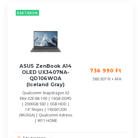
RAKTÁRON
ASUS ZenBook A14
736 990 Ft
OLED UX3407NA-
QD106WOA
580 307 Ft + ÁFA
(Iceland Gray)
Qualcomm Snapdragon X2
Elite X2E-88-100 | 16GB DDR5
| 2000GB SSD | 0GB HDD |
14" fényes | 1920X1200
(WUXGA) | Qualcomm Adreno
| W11 HOME
3 év garancia