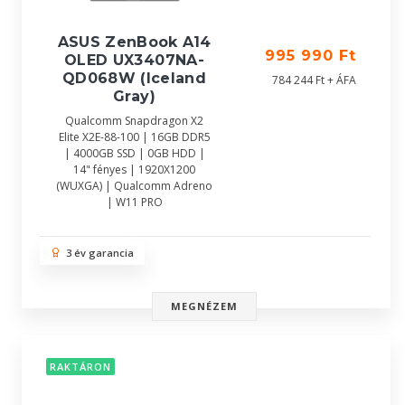
ASUS ZenBook A14
995 990 Ft
OLED UX3407NA-
QD068W (Iceland
784 244 Ft + ÁFA
Gray)
Qualcomm Snapdragon X2
Elite X2E-88-100 | 16GB DDR5
| 4000GB SSD | 0GB HDD |
14" fényes | 1920X1200
(WUXGA) | Qualcomm Adreno
| W11 PRO
3 év garancia
MEGNÉZEM
RAKTÁRON