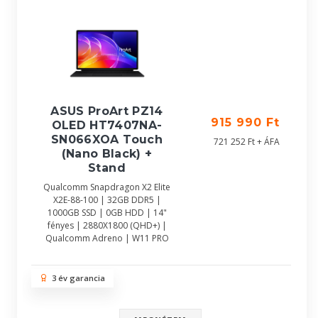
ASUS ProArt PZ14
915 990 Ft
OLED HT7407NA-
SN066XOA Touch
721 252 Ft + ÁFA
(Nano Black) +
Stand
Qualcomm Snapdragon X2 Elite
X2E-88-100 | 32GB DDR5 |
1000GB SSD | 0GB HDD | 14"
fényes | 2880X1800 (QHD+) |
Qualcomm Adreno | W11 PRO
3 év garancia