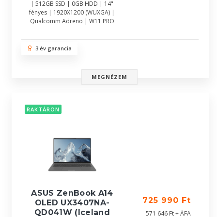
| 512GB SSD | 0GB HDD | 14"
fényes | 1920X1200 (WUXGA) |
Qualcomm Adreno | W11 PRO
3 év garancia
MEGNÉZEM
RAKTÁRON
ASUS ZenBook A14
725 990 Ft
OLED UX3407NA-
QD041W (Iceland
571 646 Ft + ÁFA