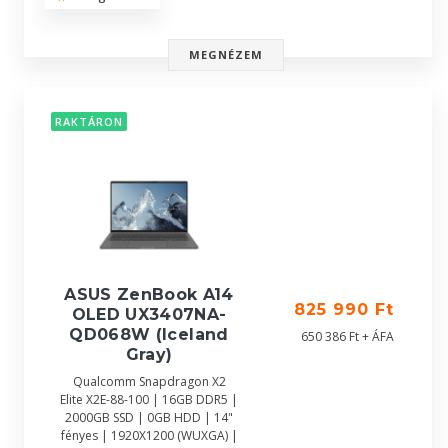
MEGNÉZEM
RAKTÁRON
ASUS ZenBook A14
825 990 Ft
OLED UX3407NA-
QD068W (Iceland
650 386 Ft + ÁFA
Gray)
Qualcomm Snapdragon X2
Elite X2E-88-100 | 16GB DDR5 |
2000GB SSD | 0GB HDD | 14"
fényes | 1920X1200 (WUXGA) |