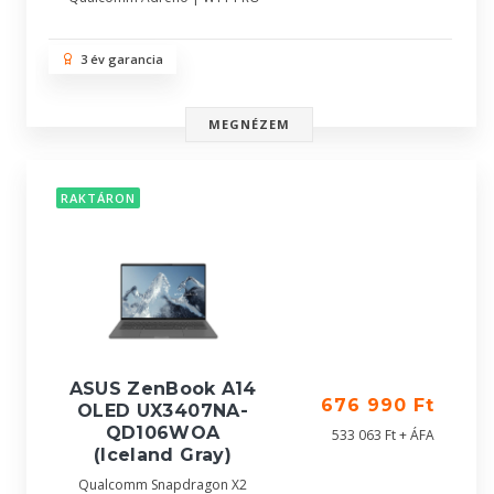
3 év garancia
MEGNÉZEM
RAKTÁRON
ASUS ZenBook A14
676 990 Ft
OLED UX3407NA-
QD106WOA
533 063 Ft + ÁFA
(Iceland Gray)
Qualcomm Snapdragon X2