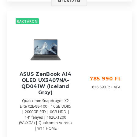
MEGNÉZEM
RAKTÁRON
ASUS ZenBook A14
785 990 Ft
OLED UX3407NA-
QD041W (Iceland
618 890 Ft + ÁFA
Gray)
Qualcomm Snapdragon X2
Elite X2E-88-100 | 16GB DDR5
| 2000GB SSD | 0GB HDD |
14" fényes | 1920X1200
(WUXGA) | Qualcomm Adreno
| W11 HOME