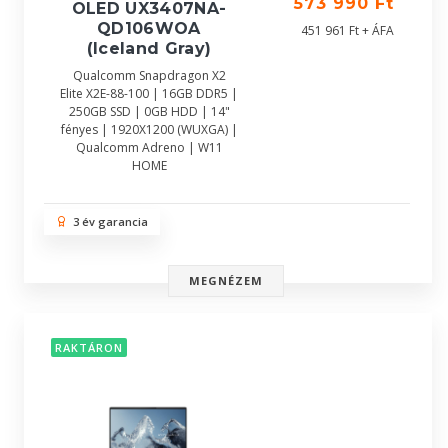
573 990 Ft
OLED UX3407NA-
QD106WOA
451 961 Ft + ÁFA
(Iceland Gray)
Qualcomm Snapdragon X2
Elite X2E-88-100 | 16GB DDR5 |
250GB SSD | 0GB HDD | 14"
fényes | 1920X1200 (WUXGA) |
Qualcomm Adreno | W11
HOME
3 év garancia
MEGNÉZEM
RAKTÁRON