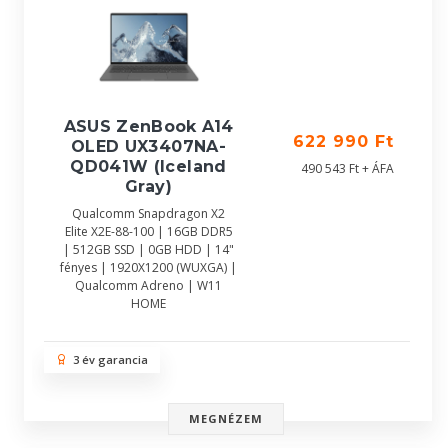
ASUS ZenBook A14
622 990 Ft
OLED UX3407NA-
QD041W (Iceland
490 543 Ft + ÁFA
Gray)
Qualcomm Snapdragon X2
Elite X2E-88-100 | 16GB DDR5
| 512GB SSD | 0GB HDD | 14"
fényes | 1920X1200 (WUXGA) |
Qualcomm Adreno | W11
HOME
3 év garancia
MEGNÉZEM