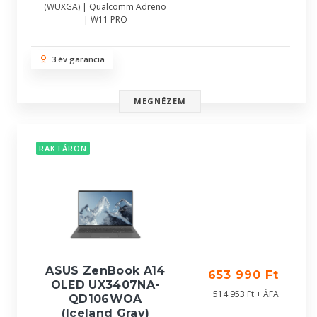
(WUXGA) | Qualcomm Adreno
| W11 PRO
3 év garancia
MEGNÉZEM
RAKTÁRON
ASUS ZenBook A14
653 990 Ft
OLED UX3407NA-
514 953 Ft + ÁFA
QD106WOA
(Iceland Gray)