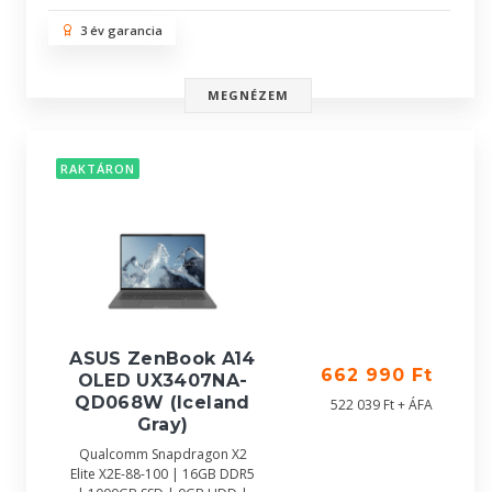
3 év garancia
MEGNÉZEM
RAKTÁRON
ASUS ZenBook A14
662 990 Ft
OLED UX3407NA-
QD068W (Iceland
522 039 Ft + ÁFA
Gray)
Qualcomm Snapdragon X2
Elite X2E-88-100 | 16GB DDR5