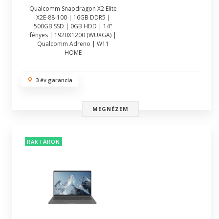
Qualcomm Snapdragon X2 Elite
X2E-88-100 | 16GB DDR5 |
500GB SSD | 0GB HDD | 14"
fényes | 1920X1200 (WUXGA) |
Qualcomm Adreno | W11
HOME
3 év garancia
MEGNÉZEM
RAKTÁRON