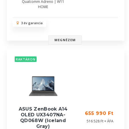
Qualcomm Adreno | W11
HOME
3 év garancia
MEGNÉZEM
RAKTÁRON
ASUS ZenBook A14
655 990 Ft
OLED UX3407NA-
QD068W (Iceland
516 528 Ft + ÁFA
Gray)