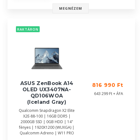
MEGNÉZEM
RAKTÁRON
ASUS ZenBook A14
816 990 Ft
OLED UX3407NA-
643 299 Ft + ÁFA
QD106WOA
(Iceland Gray)
Qualcomm Snapdragon X2 Elite
X2E-88-100 | 16GB DDR5 |
2000GB SSD | 0GB HDD | 14"
fényes | 1920X1200 (WUXGA) |
Qualcomm Adreno | W11 PRO