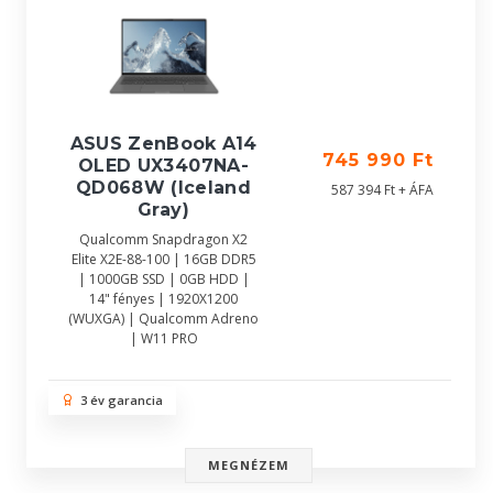
ASUS ZenBook A14
745 990 Ft
OLED UX3407NA-
QD068W (Iceland
587 394 Ft + ÁFA
Gray)
Qualcomm Snapdragon X2
Elite X2E-88-100 | 16GB DDR5
| 1000GB SSD | 0GB HDD |
14" fényes | 1920X1200
(WUXGA) | Qualcomm Adreno
| W11 PRO
3 év garancia
MEGNÉZEM