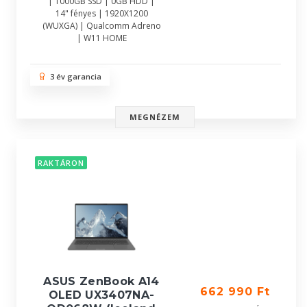
| 1000GB SSD | 0GB HDD |
14" fényes | 1920X1200
(WUXGA) | Qualcomm Adreno
| W11 HOME
3 év garancia
MEGNÉZEM
RAKTÁRON
ASUS ZenBook A14
662 990 Ft
OLED UX3407NA-