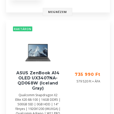
MEGNÉZEM
RAKTÁRON
ASUS ZenBook A14
735 990 Ft
OLED UX3407NA-
579 520 Ft + ÁFA
QD068W (Iceland
Gray)
Qualcomm Snapdragon X2
Elite X2E-88-100 | 16GB DDR5 |
500GB SSD | 0GB HDD | 14"
fényes | 1920X1200 (WUXGA) |
Qualcomm Adreno | W11 PRO