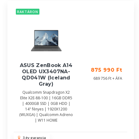
RAKTÁRON
ASUS ZenBook A14
875 990 Ft
OLED UX3407NA-
QD041W (Iceland
689 756 Ft + ÁFA
Gray)
Qualcomm Snapdragon X2
Elite X2E-88-100 | 16GB DDR5
| 4000GB SSD | 0GB HDD |
14" fényes | 1920X1200
(WUXGA) | Qualcomm Adreno
| W11 HOME
3 év garancia