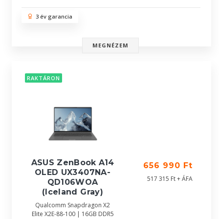
3 év garancia
MEGNÉZEM
RAKTÁRON
ASUS ZenBook A14
656 990 Ft
OLED UX3407NA-
517 315 Ft + ÁFA
QD106WOA
(Iceland Gray)
Qualcomm Snapdragon X2
Elite X2E-88-100 | 16GB DDR5