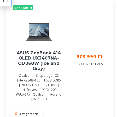
RAKTÁRON
ASUS ZenBook A14
905 990 Ft
OLED UX3407NA-
QD068W (Iceland
713 378 Ft + ÁFA
Gray)
Qualcomm Snapdragon X2
Elite X2E-88-100 | 16GB DDR5
| 2000GB SSD | 0GB HDD |
14" fényes | 1920X1200
(WUXGA) | Qualcomm Adreno
| W11 PRO
3 év garancia