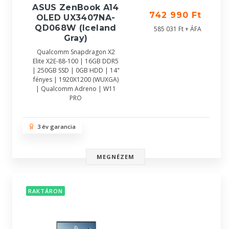
ASUS ZenBook A14
742 990 Ft
OLED UX3407NA-
QD068W (Iceland
585 031 Ft + ÁFA
Gray)
Qualcomm Snapdragon X2
Elite X2E-88-100 | 16GB DDR5
| 250GB SSD | 0GB HDD | 14"
fényes | 1920X1200 (WUXGA)
| Qualcomm Adreno | W11
PRO
3 év garancia
MEGNÉZEM
RAKTÁRON