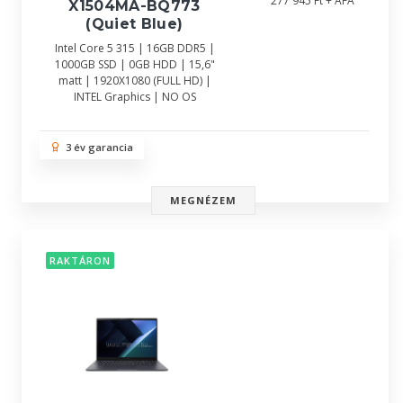
277 945 Ft + ÁFA
X1504MA-BQ773
(Quiet Blue)
Intel Core 5 315 | 16GB DDR5 |
1000GB SSD | 0GB HDD | 15,6"
matt | 1920X1080 (FULL HD) |
INTEL Graphics | NO OS
3 év garancia
MEGNÉZEM
RAKTÁRON