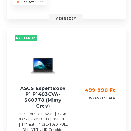
3 év garancia
MEGNÉZEM
RAKTÁRON
ASUS ExpertBook
499 990 Ft
P1 P1403CVA-
393 693 Ft + ÁFA
S60778 (Misty
Grey)
Intel Core i7-13620H | 32GB
DDR5 | 250GB SSD | 0GB HDD
| 14" matt | 1920X1080 (FULL
HD) | INTEL UHD Graphics |