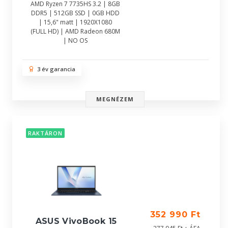
AMD Ryzen 7 7735HS 3.2 | 8GB
DDR5 | 512GB SSD | 0GB HDD
| 15,6" matt | 1920X1080
(FULL HD) | AMD Radeon 680M
| NO OS
3 év garancia
MEGNÉZEM
RAKTÁRON
352 990 Ft
ASUS VivoBook 15