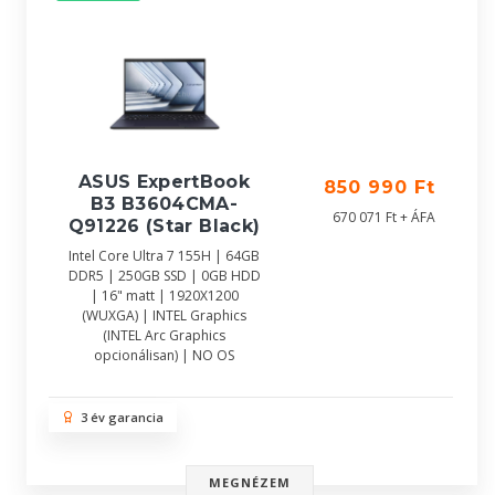
ASUS ExpertBook
850 990 Ft
B3 B3604CMA-
670 071 Ft + ÁFA
Q91226 (Star Black)
Intel Core Ultra 7 155H | 64GB
DDR5 | 250GB SSD | 0GB HDD
| 16" matt | 1920X1200
(WUXGA) | INTEL Graphics
(INTEL Arc Graphics
opcionálisan) | NO OS
3 év garancia
MEGNÉZEM