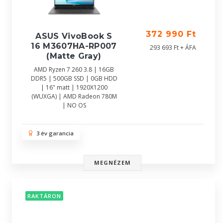
372 990 Ft
ASUS VivoBook S
16 M3607HA-RP007
293 693 Ft + ÁFA
(Matte Gray)
AMD Ryzen 7 260 3.8 | 16GB
DDR5 | 500GB SSD | 0GB HDD
| 16" matt | 1920X1200
(WUXGA) | AMD Radeon 780M
| NO OS
3 év garancia
MEGNÉZEM
RAKTÁRON