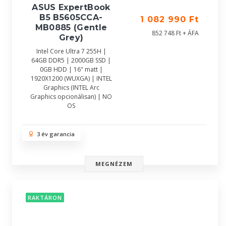
ASUS ExpertBook
B5 B5605CCA-
1 082 990 Ft
MB0885 (Gentle
852 748 Ft + ÁFA
Grey)
Intel Core Ultra 7 255H |
64GB DDR5 | 2000GB SSD |
0GB HDD | 16" matt |
1920X1200 (WUXGA) | INTEL
Graphics (INTEL Arc
Graphics opcionálisan) | NO
OS
3 év garancia
MEGNÉZEM
RAKTÁRON