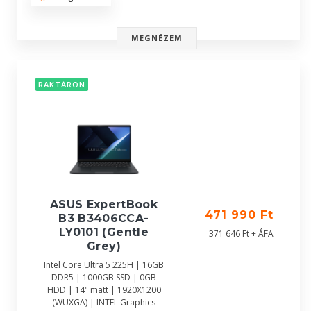
MEGNÉZEM
RAKTÁRON
ASUS ExpertBook
471 990 Ft
B3 B3406CCA-
LY0101 (Gentle
371 646 Ft + ÁFA
Grey)
Intel Core Ultra 5 225H | 16GB
DDR5 | 1000GB SSD | 0GB
HDD | 14" matt | 1920X1200
(WUXGA) | INTEL Graphics