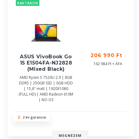
RAKTÁRON
206 990 Ft
ASUS VivoBook Go
15 E1504FA-NJ2828
162 984 Ft + ÁFA
(Mixed Black)
AMD Ryzen 5 7520U 2.9 | 8GB
DDR5 | 250GB SSD | 0GB HDD
| 15,6" matt | 1920X1080
(FULL HD) | AMD Radeon 610M
| NO OS
2 év garancia
MEGNÉZEM