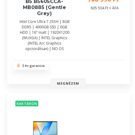
B5 B5605CCA-
MB0885 (Gentle
605 504 Ft + ÁFA
Grey)
Intel Core Ultra 7 255H | 8GB
DDR5 | 4000GB SSD | 0GB
HDD | 16" matt | 1920X1200
(WUXGA) | INTEL Graphics
(INTEL Arc Graphics
opcionálisan) | NO OS
3 év garancia
MEGNÉZEM
RAKTÁRON