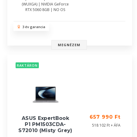
(WUXGA) | NVIDIA GeForce
RTX 5060 8GB | NO OS
3 év garancia
MEGNÉZEM
RAKTÁRON
657 990 Ft
ASUS ExpertBook
P1 PM1503CDA-
518 102 Ft + ÁFA
S72010 (Misty Grey)