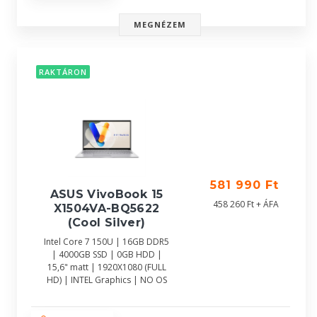
MEGNÉZEM
RAKTÁRON
581 990 Ft
ASUS VivoBook 15
458 260 Ft + ÁFA
X1504VA-BQ5622
(Cool Silver)
Intel Core 7 150U | 16GB DDR5
| 4000GB SSD | 0GB HDD |
15,6" matt | 1920X1080 (FULL
HD) | INTEL Graphics | NO OS