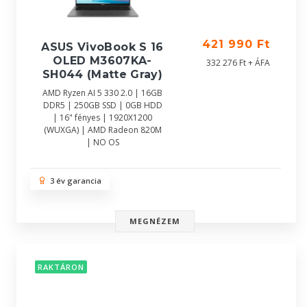
421 990 Ft
ASUS VivoBook S 16
OLED M3607KA-
332 276 Ft + ÁFA
SH044 (Matte Gray)
AMD Ryzen AI 5 330 2.0 | 16GB
DDR5 | 250GB SSD | 0GB HDD
| 16" fényes | 1920X1200
(WUXGA) | AMD Radeon 820M
| NO OS
3 év garancia
MEGNÉZEM
RAKTÁRON