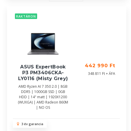
RAKTÁRON
442 990 Ft
ASUS ExpertBook
P3 PM3406CKA-
348 811 Ft + ÁFA
LY0116 (Misty Grey)
AMD Ryzen AI 7 350 2.0 | 8GB
DDR5 | 1000GB SSD | 0GB
HDD | 14" matt | 1920X1200
(WUXGA) | AMD Radeon 860M
| NO OS
3 év garancia