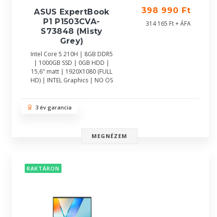
398 990 Ft
ASUS ExpertBook
P1 P1503CVA-
314 165 Ft + ÁFA
S73848 (Misty
Grey)
Intel Core 5 210H | 8GB DDR5
| 1000GB SSD | 0GB HDD |
15,6" matt | 1920X1080 (FULL
HD) | INTEL Graphics | NO OS
3 év garancia
MEGNÉZEM
RAKTÁRON