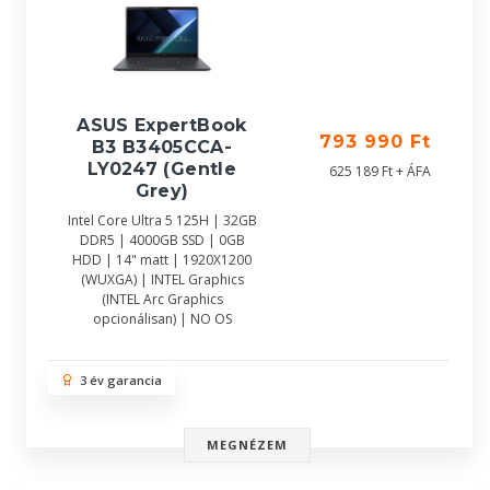
ASUS ExpertBook
793 990 Ft
B3 B3405CCA-
LY0247 (Gentle
625 189 Ft + ÁFA
Grey)
Intel Core Ultra 5 125H | 32GB
DDR5 | 4000GB SSD | 0GB
HDD | 14" matt | 1920X1200
(WUXGA) | INTEL Graphics
(INTEL Arc Graphics
opcionálisan) | NO OS
3 év garancia
MEGNÉZEM