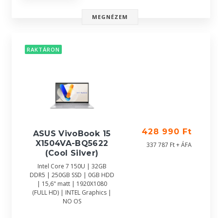
MEGNÉZEM
RAKTÁRON
428 990 Ft
ASUS VivoBook 15
X1504VA-BQ5622
337 787 Ft + ÁFA
(Cool Silver)
Intel Core 7 150U | 32GB
DDR5 | 250GB SSD | 0GB HDD
| 15,6" matt | 1920X1080
(FULL HD) | INTEL Graphics |
NO OS