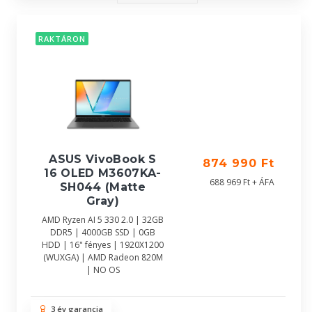
RAKTÁRON
ASUS VivoBook S
874 990 Ft
16 OLED M3607KA-
688 969 Ft + ÁFA
SH044 (Matte
Gray)
AMD Ryzen AI 5 330 2.0 | 32GB
DDR5 | 4000GB SSD | 0GB
HDD | 16" fényes | 1920X1200
(WUXGA) | AMD Radeon 820M
| NO OS
3 év garancia