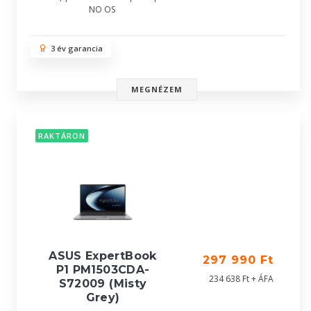
NO OS
3 év garancia
MEGNÉZEM
RAKTÁRON
ASUS ExpertBook
297 990 Ft
P1 PM1503CDA-
234 638 Ft + ÁFA
S72009 (Misty
Grey)