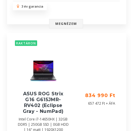
3 év garancia
MEGNÉZEM
RAKTÁRON
ASUS ROG Strix
834 990 Ft
G16 G615JMR-
657 472 Ft + ÁFA
RV402 (Eclipse
Gray - NumPad)
Intel Core i7-14650HX | 32GB
DDR5 | 250GB SSD | 0GB HDD
| 16" matt | 1920X1200