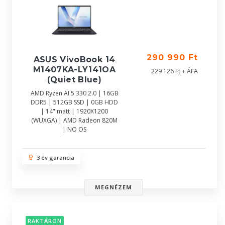
290 990 Ft
ASUS VivoBook 14
M1407KA-LY141OA
229 126 Ft + ÁFA
(Quiet Blue)
AMD Ryzen AI 5 330 2.0 | 16GB
DDR5 | 512GB SSD | 0GB HDD
| 14" matt | 1920X1200
(WUXGA) | AMD Radeon 820M
| NO OS
3 év garancia
MEGNÉZEM
RAKTÁRON