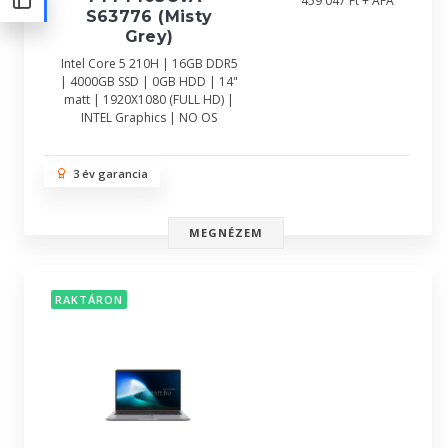
459 047 Ft + ÁFA
S63776 (Misty
Grey)
Intel Core 5 210H | 16GB DDR5
| 4000GB SSD | 0GB HDD | 14"
matt | 1920X1080 (FULL HD) |
INTEL Graphics | NO OS
3 év garancia
MEGNÉZEM
RAKTÁRON