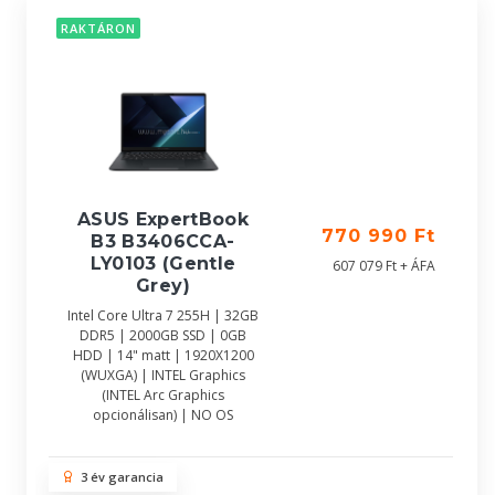
RAKTÁRON
ASUS ExpertBook
770 990 Ft
B3 B3406CCA-
LY0103 (Gentle
607 079 Ft + ÁFA
Grey)
Intel Core Ultra 7 255H | 32GB
DDR5 | 2000GB SSD | 0GB
HDD | 14" matt | 1920X1200
(WUXGA) | INTEL Graphics
(INTEL Arc Graphics
opcionálisan) | NO OS
3 év garancia