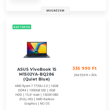
MEGNÉZEM
RAKTÁRON
335 990 Ft
ASUS VivoBook 15
M1502YA-BQ286
264 559 Ft + ÁFA
(Quiet Blue)
AMD Ryzen 7 7730U 2.0 | 16GB
DDR4 | 1000GB SSD | 0GB
HDD | 15,6" matt | 1920X1080
(FULL HD) | AMD Radeon
Graphics | NO OS