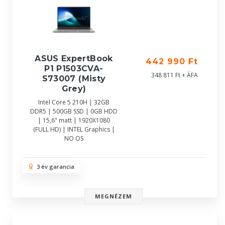
ASUS ExpertBook
442 990 Ft
P1 P1503CVA-
348 811 Ft + ÁFA
S73007 (Misty
Grey)
Intel Core 5 210H | 32GB
DDR5 | 500GB SSD | 0GB HDD
| 15,6" matt | 1920X1080
(FULL HD) | INTEL Graphics |
NO OS
3 év garancia
MEGNÉZEM