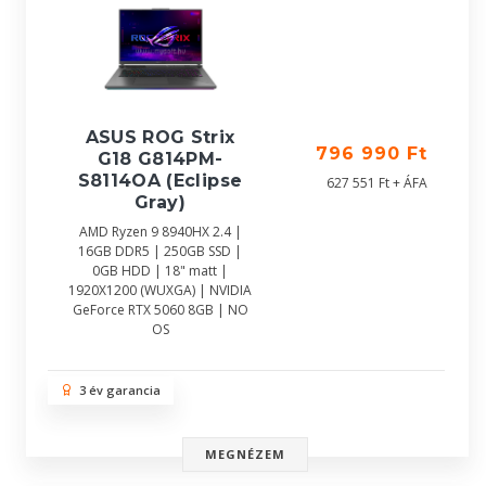
ASUS ROG Strix
796 990 Ft
G18 G814PM-
S8114OA (Eclipse
627 551 Ft + ÁFA
Gray)
AMD Ryzen 9 8940HX 2.4 |
16GB DDR5 | 250GB SSD |
0GB HDD | 18" matt |
1920X1200 (WUXGA) | NVIDIA
GeForce RTX 5060 8GB | NO
OS
3 év garancia
MEGNÉZEM