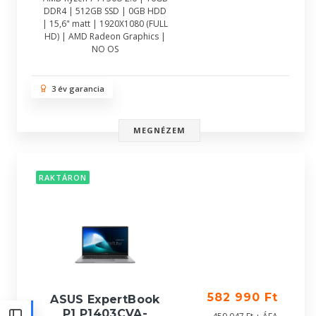
DDR4 | 512GB SSD | 0GB HDD
| 15,6" matt | 1920X1080 (FULL
HD) | AMD Radeon Graphics |
NO OS
3 év garancia
MEGNÉZEM
RAKTÁRON
582 990 Ft
ASUS ExpertBook
P1 P1403CVA-