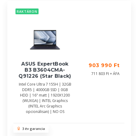
RAKTÁRON
ASUS ExpertBook
903 990 Ft
B3 B3604CMA-
711 803 Ft + ÁFA
Q91226 (Star Black)
Intel Core Ultra 7 155H | 32GB
DDR5 | 4000GB SSD | 0GB
HDD | 16" matt | 1920X1200
(WUXGA) | INTEL Graphics
(INTEL Arc Graphics
opcionálisan) | NO OS
3 év garancia