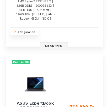
AMD Ryzen 7 7735HS 3.2 |
32GB DDR5 | 2000GB SSD |
0GB HDD | 15,6" matt |
1920X1080 (FULL HD) | AMD
Radeon 680M | NO OS
3 év garancia
MEGNÉZEM
RAKTÁRON
ASUS ExpertBook
768 990 Ft