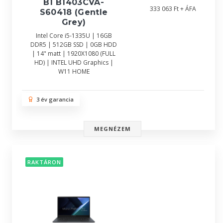
B1 B1403CVA-
333 063 Ft + ÁFA
S60418 (Gentle
Grey)
Intel Core i5-1335U | 16GB
DDR5 | 512GB SSD | 0GB HDD
| 14" matt | 1920X1080 (FULL
HD) | INTEL UHD Graphics |
W11 HOME
3 év garancia
MEGNÉZEM
RAKTÁRON