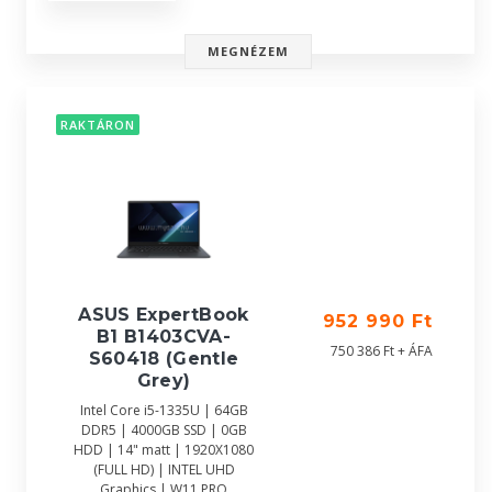
MEGNÉZEM
RAKTÁRON
ASUS ExpertBook
952 990 Ft
B1 B1403CVA-
750 386 Ft + ÁFA
S60418 (Gentle
Grey)
Intel Core i5-1335U | 64GB
DDR5 | 4000GB SSD | 0GB
HDD | 14" matt | 1920X1080
(FULL HD) | INTEL UHD
Graphics | W11 PRO