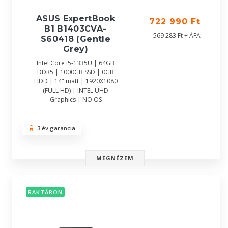
ASUS ExpertBook
722 990 Ft
B1 B1403CVA-
569 283 Ft + ÁFA
S60418 (Gentle
Grey)
Intel Core i5-1335U | 64GB
DDR5 | 1000GB SSD | 0GB
HDD | 14" matt | 1920X1080
(FULL HD) | INTEL UHD
Graphics | NO OS
3 év garancia
MEGNÉZEM
RAKTÁRON