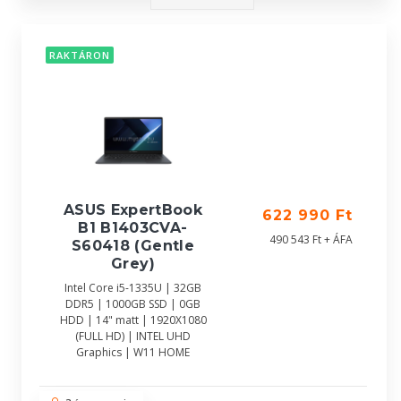
RAKTÁRON
ASUS ExpertBook
622 990 Ft
B1 B1403CVA-
490 543 Ft + ÁFA
S60418 (Gentle
Grey)
Intel Core i5-1335U | 32GB
DDR5 | 1000GB SSD | 0GB
HDD | 14" matt | 1920X1080
(FULL HD) | INTEL UHD
Graphics | W11 HOME