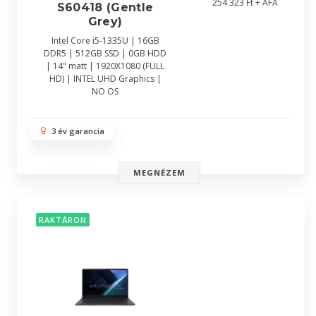
254 323 Ft + ÁFA
S60418 (Gentle
Grey)
Intel Core i5-1335U | 16GB
DDR5 | 512GB SSD | 0GB HDD
| 14" matt | 1920X1080 (FULL
HD) | INTEL UHD Graphics |
NO OS
3 év garancia
MEGNÉZEM
RAKTÁRON