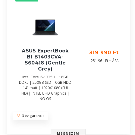
ASUS ExpertBook
319 990 Ft
B1 B1403CVA-
251 961 Ft + ÁFA
S60418 (Gentle
Grey)
Intel Core i5-1335U | 16GB
DDR5 | 250GB SSD | 0GB HDD
| 14" matt | 1920X1080 (FULL
HD) | INTEL UHD Graphics |
NO OS
3 év garancia
MEGNÉZEM