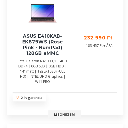
ASUS E410KAB-
232 990 Ft
EK879WS (Rose
183 457 Ft + ÁFA
Pink - NumPad)
128GB eMMC
Intel Celeron N4500 1,1 | 4GB
DDR4 | 0GB SSD | 0GB HDD |
14" matt | 1920X1080 (FULL
HD) | INTEL UHD Graphics |
W11 PRO
2 év garancia
MEGNÉZEM