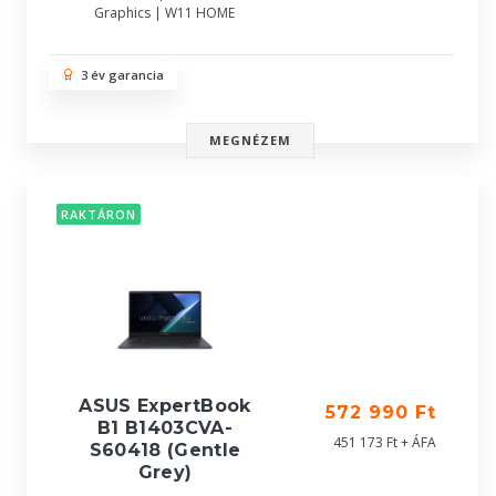
Graphics | W11 HOME
3 év garancia
MEGNÉZEM
RAKTÁRON
ASUS ExpertBook
572 990 Ft
B1 B1403CVA-
451 173 Ft + ÁFA
S60418 (Gentle
Grey)