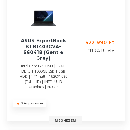
ASUS ExpertBook
522 990 Ft
B1 B1403CVA-
411 803 Ft + ÁFA
S60418 (Gentle
Grey)
Intel Core i5-1335U | 32GB
DDR5 | 1000GB SSD | 0GB
HDD | 14" matt | 1920X1080
(FULL HD) | INTEL UHD
Graphics | NO OS
3 év garancia
MEGNÉZEM