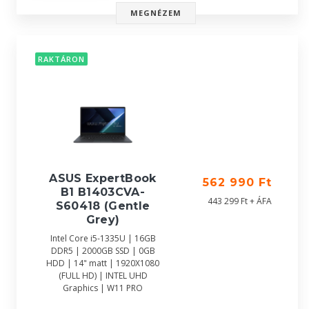
MEGNÉZEM
RAKTÁRON
ASUS ExpertBook
562 990 Ft
B1 B1403CVA-
443 299 Ft + ÁFA
S60418 (Gentle
Grey)
Intel Core i5-1335U | 16GB
DDR5 | 2000GB SSD | 0GB
HDD | 14" matt | 1920X1080
(FULL HD) | INTEL UHD
Graphics | W11 PRO