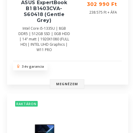
ASUS ExpertBook
302 990 Ft
B1 B1403CVA-
238 575 Ft + ÁFA
S60418 (Gentle
Grey)
Intel Core i5-1335U | 8GB
DDR5 | 512GB SSD | 0GB HDD
| 14" matt | 1920X1080 (FULL
HD) | INTEL UHD Graphics |
W11 PRO
3 év garancia
MEGNÉZEM
RAKTÁRON