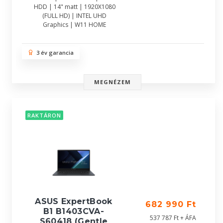
HDD | 14" matt | 1920X1080
(FULL HD) | INTEL UHD
Graphics | W11 HOME
3 év garancia
MEGNÉZEM
RAKTÁRON
ASUS ExpertBook
682 990 Ft
B1 B1403CVA-
537 787 Ft + ÁFA
S60418 (Gentle