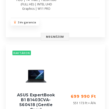
(FULL HD) | INTEL UHD
Graphics | W11 PRO
3 év garancia
MEGNÉZEM
RAKTÁRON
ASUS ExpertBook
699 990 Ft
B1 B1403CVA-
551 173 Ft + ÁFA
S60418 (Gentle