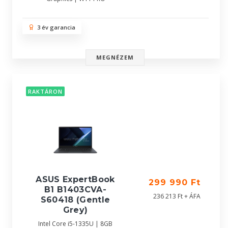
3 év garancia
MEGNÉZEM
RAKTÁRON
ASUS ExpertBook
299 990 Ft
B1 B1403CVA-
236 213 Ft + ÁFA
S60418 (Gentle
Grey)
Intel Core i5-1335U | 8GB