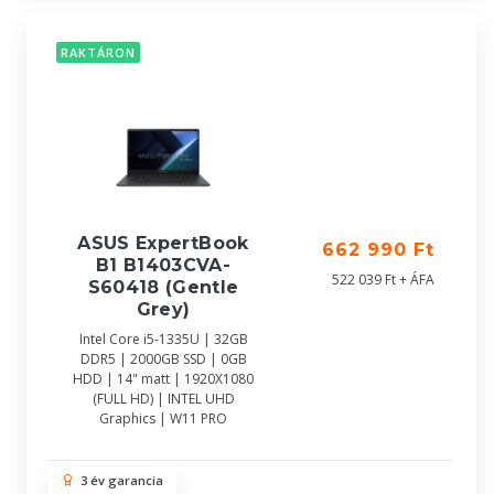
RAKTÁRON
ASUS ExpertBook
662 990 Ft
B1 B1403CVA-
522 039 Ft + ÁFA
S60418 (Gentle
Grey)
Intel Core i5-1335U | 32GB
DDR5 | 2000GB SSD | 0GB
HDD | 14" matt | 1920X1080
(FULL HD) | INTEL UHD
Graphics | W11 PRO
3 év garancia