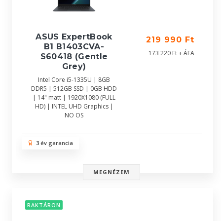
ASUS ExpertBook
219 990 Ft
B1 B1403CVA-
173 220 Ft + ÁFA
S60418 (Gentle
Grey)
Intel Core i5-1335U | 8GB
DDR5 | 512GB SSD | 0GB HDD
| 14" matt | 1920X1080 (FULL
HD) | INTEL UHD Graphics |
NO OS
3 év garancia
MEGNÉZEM
RAKTÁRON