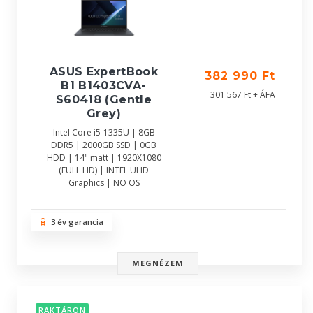
ASUS ExpertBook
382 990 Ft
B1 B1403CVA-
301 567 Ft + ÁFA
S60418 (Gentle
Grey)
Intel Core i5-1335U | 8GB
DDR5 | 2000GB SSD | 0GB
HDD | 14" matt | 1920X1080
(FULL HD) | INTEL UHD
Graphics | NO OS
3 év garancia
MEGNÉZEM
RAKTÁRON