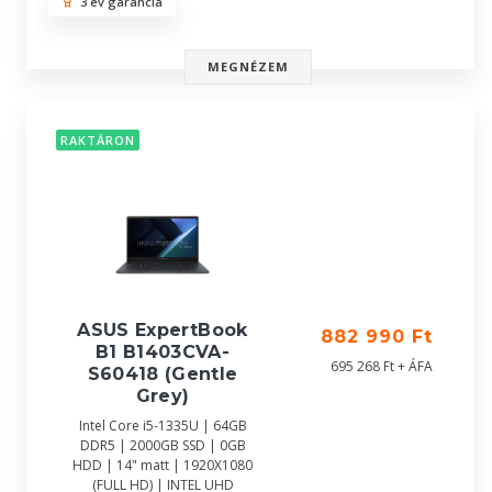
3 év garancia
MEGNÉZEM
RAKTÁRON
ASUS ExpertBook
882 990 Ft
B1 B1403CVA-
695 268 Ft + ÁFA
S60418 (Gentle
Grey)
Intel Core i5-1335U | 64GB
DDR5 | 2000GB SSD | 0GB
HDD | 14" matt | 1920X1080
(FULL HD) | INTEL UHD