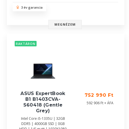
3 év garancia
MEGNÉZEM
RAKTÁRON
ASUS ExpertBook
752 990 Ft
B1 B1403CVA-
592 906 Ft + ÁFA
S60418 (Gentle
Grey)
Intel Core i5-1335U | 32GB
DDR5 | 4000GB SSD | 0GB
HDD | 14" matt | 1920X1080