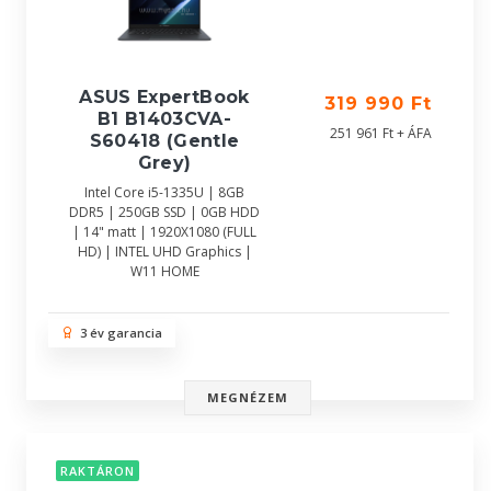
ASUS ExpertBook
319 990 Ft
B1 B1403CVA-
251 961 Ft + ÁFA
S60418 (Gentle
Grey)
Intel Core i5-1335U | 8GB
DDR5 | 250GB SSD | 0GB HDD
| 14" matt | 1920X1080 (FULL
HD) | INTEL UHD Graphics |
W11 HOME
3 év garancia
MEGNÉZEM
RAKTÁRON