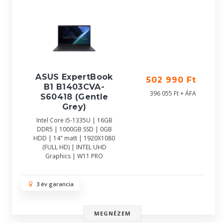
ASUS ExpertBook
502 990 Ft
B1 B1403CVA-
396 055 Ft + ÁFA
S60418 (Gentle
Grey)
Intel Core i5-1335U | 16GB
DDR5 | 1000GB SSD | 0GB
HDD | 14" matt | 1920X1080
(FULL HD) | INTEL UHD
Graphics | W11 PRO
3 év garancia
MEGNÉZEM