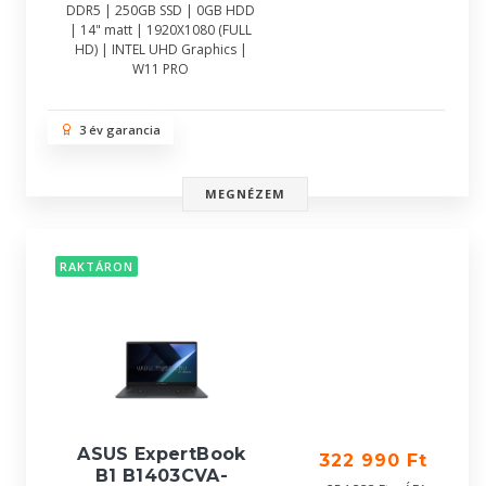
DDR5 | 250GB SSD | 0GB HDD
| 14" matt | 1920X1080 (FULL
HD) | INTEL UHD Graphics |
W11 PRO
3 év garancia
MEGNÉZEM
RAKTÁRON
ASUS ExpertBook
322 990 Ft
B1 B1403CVA-