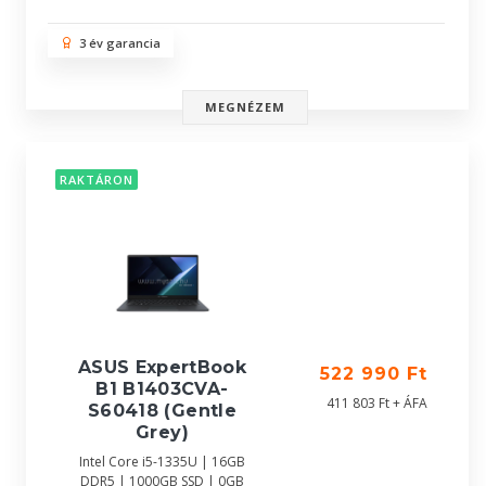
3 év garancia
MEGNÉZEM
RAKTÁRON
ASUS ExpertBook
522 990 Ft
B1 B1403CVA-
411 803 Ft + ÁFA
S60418 (Gentle
Grey)
Intel Core i5-1335U | 16GB
DDR5 | 1000GB SSD | 0GB