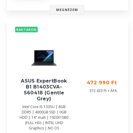
MEGNÉZEM
RAKTÁRON
ASUS ExpertBook
472 990 Ft
B1 B1403CVA-
372 433 Ft + ÁFA
S60418 (Gentle
Grey)
Intel Core i5-1335U | 8GB
DDR5 | 4000GB SSD | 0GB
HDD | 14" matt | 1920X1080
(FULL HD) | INTEL UHD
Graphics | NO OS