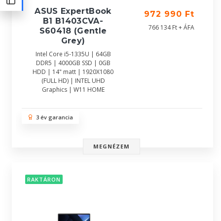
ASUS ExpertBook
972 990 Ft
B1 B1403CVA-
766 134 Ft + ÁFA
S60418 (Gentle
Grey)
Intel Core i5-1335U | 64GB
DDR5 | 4000GB SSD | 0GB
HDD | 14" matt | 1920X1080
(FULL HD) | INTEL UHD
Graphics | W11 HOME
3 év garancia
MEGNÉZEM
RAKTÁRON