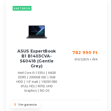
RAKTÁRON
ASUS ExpertBook
782 990 Ft
B1 B1403CVA-
616 528 Ft + ÁFA
S60418 (Gentle
Grey)
Intel Core i5-1335U | 64GB
DDR5 | 2000GB SSD | 0GB
HDD | 14" matt | 1920X1080
(FULL HD) | INTEL UHD
Graphics | NO OS
3 év garancia