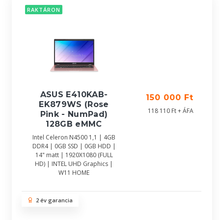
RAKTÁRON
ASUS E410KAB-
150 000 Ft
EK879WS (Rose
118 110 Ft + ÁFA
Pink - NumPad)
128GB eMMC
Intel Celeron N4500 1,1 | 4GB
DDR4 | 0GB SSD | 0GB HDD |
14" matt | 1920X1080 (FULL
HD) | INTEL UHD Graphics |
W11 HOME
2 év garancia