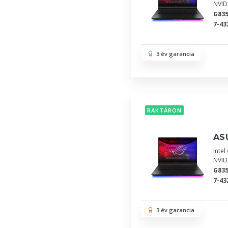
NVID
G83
7-43
3 év garancia
RAKTÁRON
ASU
Inte
NVID
G83
7-43
3 év garancia