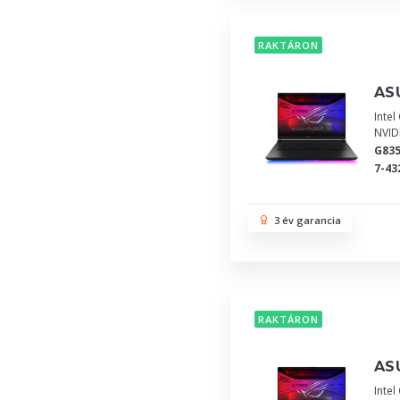
RAKTÁRON
ASU
Inte
NVID
G83
7-43
3 év garancia
RAKTÁRON
ASU
Inte