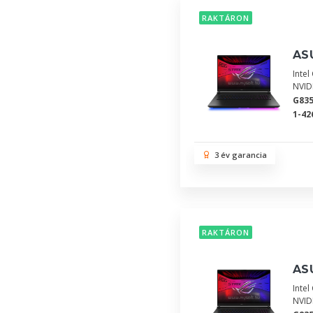
RAKTÁRON
ASU
Inte
NVID
G83
1-42
3 év garancia
RAKTÁRON
ASU
Inte
NVID