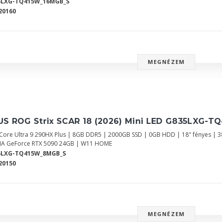
5LXG-TQ415W_16MGB_S
20160
MEGNÉZEM
S ROG Strix SCAR 18 (2026) Mini LED G835LXG-TQ
l Core Ultra 9 290HX Plus | 8GB DDR5 | 2000GB SSD | 0GB HDD | 18" fényes | 
IA GeForce RTX 5090 24GB | W11 HOME
5LXG-TQ415W_8MGB_S
20150
MEGNÉZEM