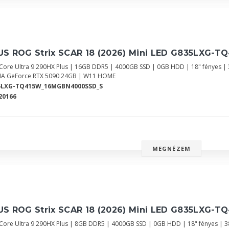
S ROG Strix SCAR 18 (2026) Mini LED G835LXG-TQ
l Core Ultra 9 290HX Plus | 16GB DDR5 | 4000GB SSD | 0GB HDD | 18" fényes 
IA GeForce RTX 5090 24GB | W11 HOME
5LXG-TQ415W_16MGBN4000SSD_S
20166
MEGNÉZEM
S ROG Strix SCAR 18 (2026) Mini LED G835LXG-TQ
l Core Ultra 9 290HX Plus | 8GB DDR5 | 4000GB SSD | 0GB HDD | 18" fényes | 