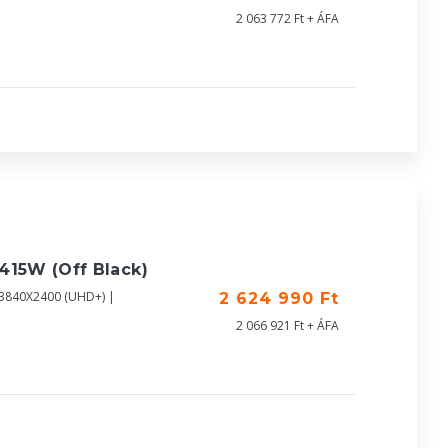
2 063 772 Ft + ÁFA
415W (Off Black)
| 3840X2400 (UHD+) |
2 624 990 Ft
2 066 921 Ft + ÁFA