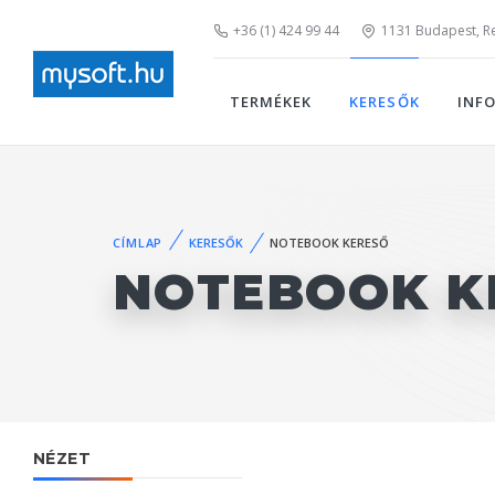
+36 (1) 424 99 44
1131 Budapest, Rei
TERMÉKEK
KERESŐK
INF
CÍMLAP
KERESŐK
NOTEBOOK KERESŐ
NOTEBOOK K
NÉZET