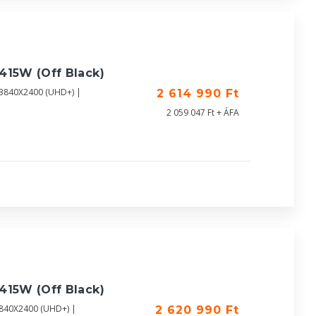
415W (Off Black)
| 3840X2400 (UHD+) |
2 614 990 Ft
2 059 047 Ft + ÁFA
415W (Off Black)
3840X2400 (UHD+) |
2 620 990 Ft