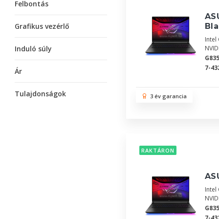
Felbontás
AS
Grafikus vezérlő
Bla
Inte
Induló súly
NVID
G83
7-43
Ár
Tulajdonságok
3 év garancia
RAKTÁRON
ASU
Inte
NVID
G83
7-43