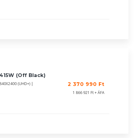
415W (Off Black)
3840X2400 (UHD+) |
2 370 990 Ft
1 866 921 Ft + ÁFA