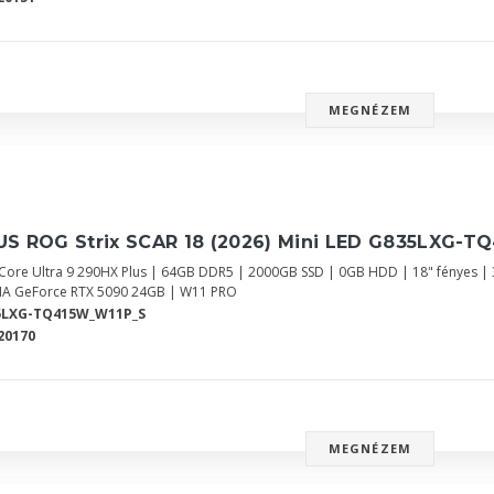
MEGNÉZEM
S ROG Strix SCAR 18 (2026) Mini LED G835LXG-TQ
l Core Ultra 9 290HX Plus | 64GB DDR5 | 2000GB SSD | 0GB HDD | 18" fényes 
IA GeForce RTX 5090 24GB | W11 PRO
5LXG-TQ415W_W11P_S
20170
MEGNÉZEM