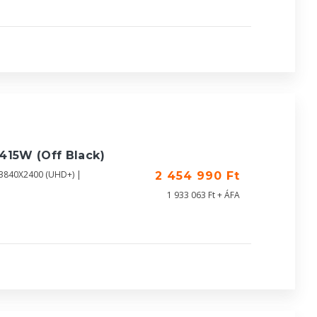
415W (Off Black)
| 3840X2400 (UHD+) |
2 454 990 Ft
1 933 063 Ft + ÁFA