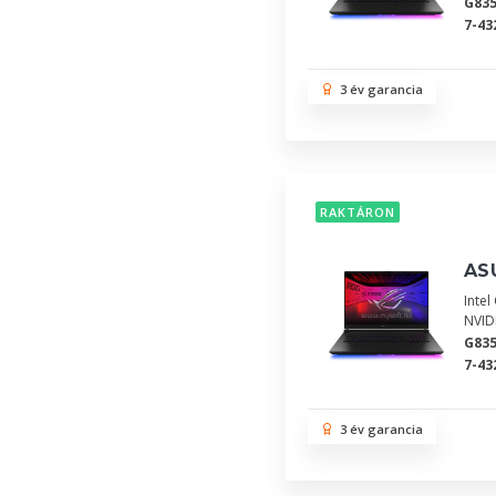
G83
7-43
3 év garancia
RAKTÁRON
ASU
Inte
NVID
G83
7-43
3 év garancia