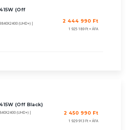
415W (Off
2 444 990 Ft
| 3840X2400 (UHD+) |
1 925 189 Ft + ÁFA
415W (Off Black)
3840X2400 (UHD+) |
2 450 990 Ft
1 929 913 Ft + ÁFA