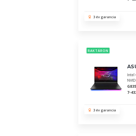
3 év garancia
RAKTÁRON
ASU
Inte
NVID
G83
7-43
3 év garancia