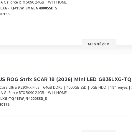
IA GeForce RTX 5090 24GB | W11 HOME
5LXG-TQ415W_8MGBN4000SSD_S
20156
MEGNÉZEM
S ROG Strix SCAR 18 (2026) Mini LED G835LXG-TQ
l Core Ultra 9 290HX Plus | 64GB DDR5 | 4000GB SSD | 0GB HDD | 18" fényes 
IA GeForce RTX 5090 24GB | W11 HOME
5LXG-TQ415W_N4000SSD_S
20175