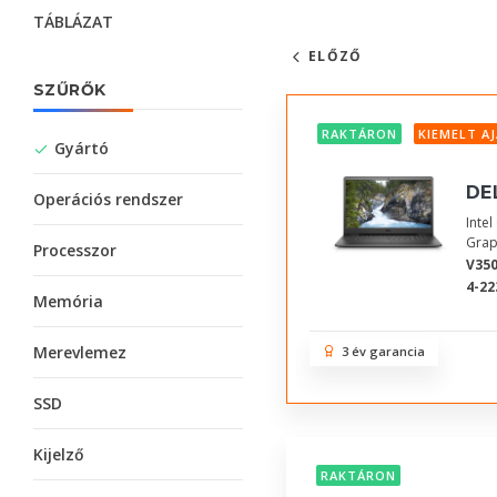
TÁBLÁZAT
ELŐZŐ
SZŰRŐK
RAKTÁRON
KIEMELT A
Gyártó
DE
Operációs rendszer
Inte
Grap
Processzor
V350
4-22
Memória
Merevlemez
3 év garancia
SSD
Kijelző
RAKTÁRON