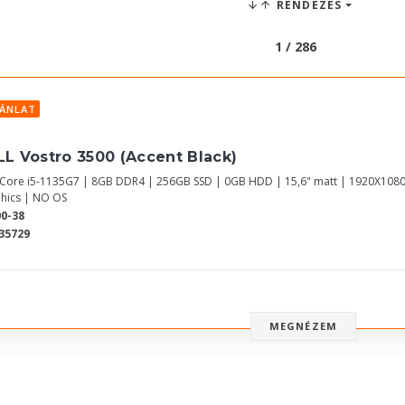
RENDEZÉS
1 / 286
JÁNLAT
LL Vostro 3500 (Accent Black)
l Core i5-1135G7 | 8GB DDR4 | 256GB SSD | 0GB HDD | 15,6" matt | 1920X1080
hics | NO OS
0-38
35729
MEGNÉZEM