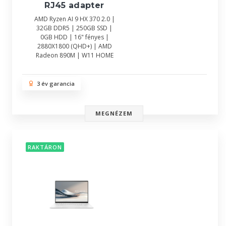
RJ45 adapter
AMD Ryzen AI 9 HX 370 2.0 |
32GB DDR5 | 250GB SSD |
0GB HDD | 16" fényes |
2880X1800 (QHD+) | AMD
Radeon 890M | W11 HOME
3 év garancia
MEGNÉZEM
RAKTÁRON