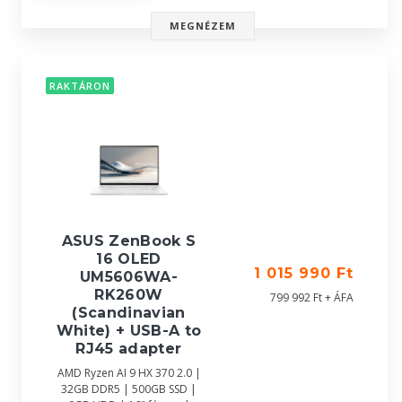
MEGNÉZEM
RAKTÁRON
ASUS ZenBook S
16 OLED
1 015 990 Ft
UM5606WA-
RK260W
799 992 Ft + ÁFA
(Scandinavian
White) + USB-A to
RJ45 adapter
AMD Ryzen AI 9 HX 370 2.0 |
32GB DDR5 | 500GB SSD |