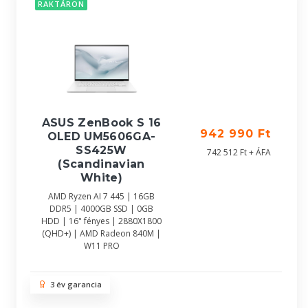
RAKTÁRON
ASUS ZenBook S 16
942 990 Ft
OLED UM5606GA-
SS425W
742 512 Ft + ÁFA
(Scandinavian
White)
AMD Ryzen AI 7 445 | 16GB
DDR5 | 4000GB SSD | 0GB
HDD | 16" fényes | 2880X1800
(QHD+) | AMD Radeon 840M |
W11 PRO
3 év garancia