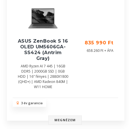
ASUS ZenBook S 16
835 990 Ft
OLED UM5606GA-
658 260 Ft + ÁFA
SS424 (Antrim
Gray)
AMD Ryzen AI 7 445 | 16GB
DDR5 | 2000GB SSD | 0GB
HDD | 16" fényes | 2880X1800
(QHD+) | AMD Radeon 840M |
W11 HOME
3 év garancia
MEGNÉZEM