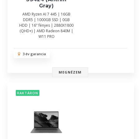
Gray)
AMD Ryzen AI 7 445 | 16GB
DDR5 | 1000GB SSD | 0GB
HDD | 16" fényes | 2880X1800
(QHD+) | AMD Radeon 840M |
W11 PRO
3 év garancia
MEGNÉZEM
RAKTÁRON