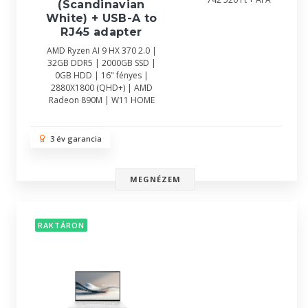
(Scandinavian
White) + USB-A to
RJ45 adapter
AMD Ryzen AI 9 HX 370 2.0 |
32GB DDR5 | 2000GB SSD |
0GB HDD | 16" fényes |
2880X1800 (QHD+) | AMD
Radeon 890M | W11 HOME
3 év garancia
MEGNÉZEM
RAKTÁRON