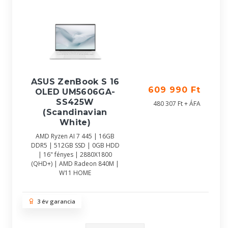
ASUS ZenBook S 16
609 990 Ft
OLED UM5606GA-
SS425W
480 307 Ft + ÁFA
(Scandinavian
White)
AMD Ryzen AI 7 445 | 16GB
DDR5 | 512GB SSD | 0GB HDD
| 16" fényes | 2880X1800
(QHD+) | AMD Radeon 840M |
W11 HOME
3 év garancia