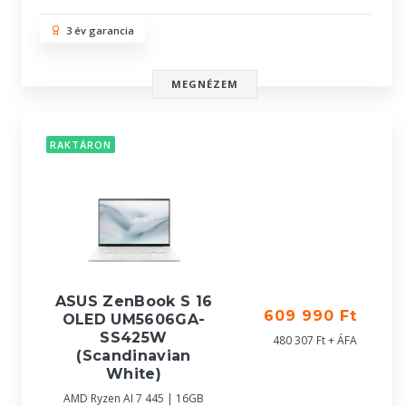
3 év garancia
MEGNÉZEM
RAKTÁRON
ASUS ZenBook S 16
609 990 Ft
OLED UM5606GA-
SS425W
480 307 Ft + ÁFA
(Scandinavian
White)
AMD Ryzen AI 7 445 | 16GB