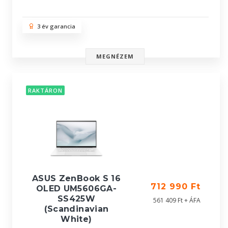
3 év garancia
MEGNÉZEM
RAKTÁRON
ASUS ZenBook S 16
712 990 Ft
OLED UM5606GA-
SS425W
561 409 Ft + ÁFA
(Scandinavian
White)