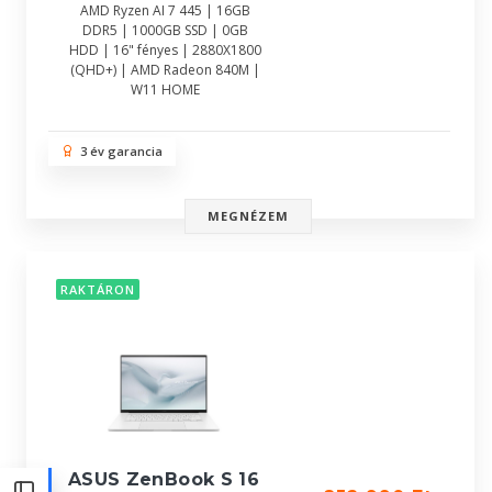
AMD Ryzen AI 7 445 | 16GB
DDR5 | 1000GB SSD | 0GB
HDD | 16" fényes | 2880X1800
(QHD+) | AMD Radeon 840M |
W11 HOME
3 év garancia
MEGNÉZEM
RAKTÁRON
ASUS ZenBook S 16