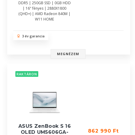
DDR5 | 250GB SSD | 0GB HDD
| 16" fényes | 2880X1800
(QHD+) | AMD Radeon 840M |
W11 HOME
3 év garancia
MEGNÉZEM
RAKTÁRON
ASUS ZenBook S 16
862 990 Ft
OLED UM5606GA-