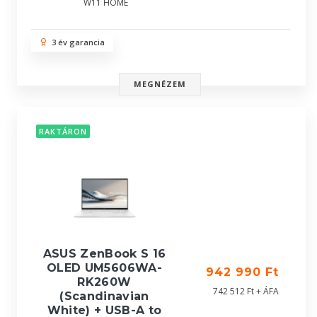
W11 HOME
3 év garancia
MEGNÉZEM
RAKTÁRON
ASUS ZenBook S 16
OLED UM5606WA-
942 990 Ft
RK260W
742 512 Ft + ÁFA
(Scandinavian
White) + USB-A to