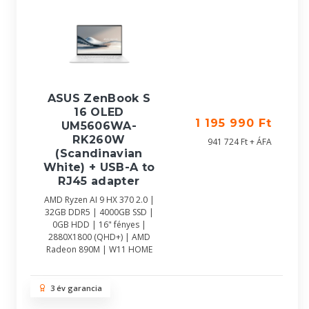
ASUS ZenBook S
16 OLED
1 195 990 Ft
UM5606WA-
RK260W
941 724 Ft + ÁFA
(Scandinavian
White) + USB-A to
RJ45 adapter
AMD Ryzen AI 9 HX 370 2.0 |
32GB DDR5 | 4000GB SSD |
0GB HDD | 16" fényes |
2880X1800 (QHD+) | AMD
Radeon 890M | W11 HOME
3 év garancia