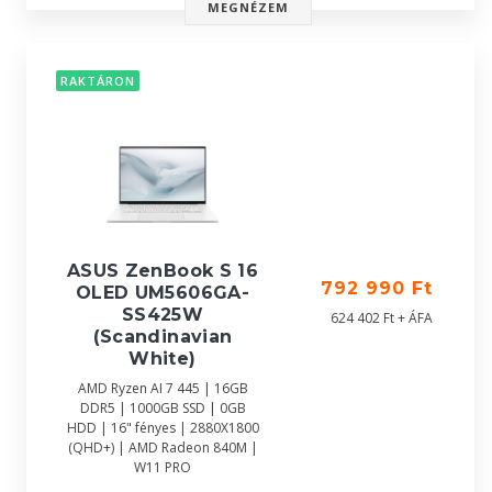
MEGNÉZEM
RAKTÁRON
ASUS ZenBook S 16
792 990 Ft
OLED UM5606GA-
SS425W
624 402 Ft + ÁFA
(Scandinavian
White)
AMD Ryzen AI 7 445 | 16GB
DDR5 | 1000GB SSD | 0GB
HDD | 16" fényes | 2880X1800
(QHD+) | AMD Radeon 840M |
W11 PRO