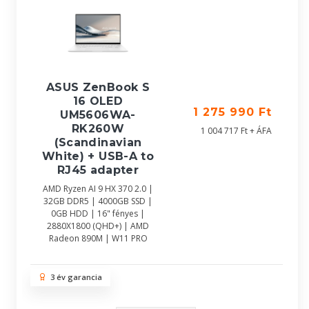
ASUS ZenBook S
16 OLED
1 275 990 Ft
UM5606WA-
RK260W
1 004 717 Ft + ÁFA
(Scandinavian
White) + USB-A to
RJ45 adapter
AMD Ryzen AI 9 HX 370 2.0 |
32GB DDR5 | 4000GB SSD |
0GB HDD | 16" fényes |
2880X1800 (QHD+) | AMD
Radeon 890M | W11 PRO
3 év garancia