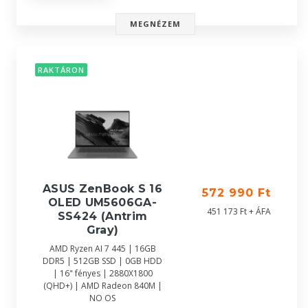
MEGNÉZEM
RAKTÁRON
ASUS ZenBook S 16
572 990 Ft
OLED UM5606GA-
451 173 Ft + ÁFA
SS424 (Antrim
Gray)
AMD Ryzen AI 7 445 | 16GB
DDR5 | 512GB SSD | 0GB HDD
| 16" fényes | 2880X1800
(QHD+) | AMD Radeon 840M |
NO OS