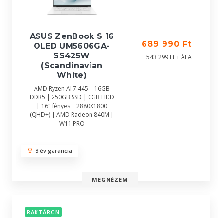
ASUS ZenBook S 16
689 990 Ft
OLED UM5606GA-
SS425W
543 299 Ft + ÁFA
(Scandinavian
White)
AMD Ryzen AI 7 445 | 16GB
DDR5 | 250GB SSD | 0GB HDD
| 16" fényes | 2880X1800
(QHD+) | AMD Radeon 840M |
W11 PRO
3 év garancia
MEGNÉZEM
RAKTÁRON