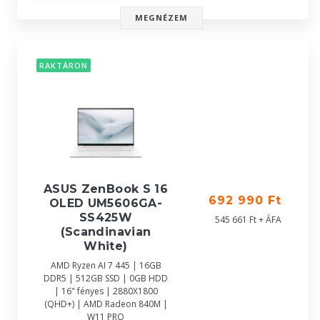
MEGNÉZEM
RAKTÁRON
ASUS ZenBook S 16
692 990 Ft
OLED UM5606GA-
SS425W
545 661 Ft + ÁFA
(Scandinavian
White)
AMD Ryzen AI 7 445 | 16GB
DDR5 | 512GB SSD | 0GB HDD
| 16" fényes | 2880X1800
(QHD+) | AMD Radeon 840M |
W11 PRO