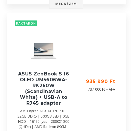
MEGNÉZEM
RAKTÁRON
ASUS ZenBook S 16
OLED UM5606WA-
935 990 Ft
RK260W
737 000 Ft + ÁFA
(Scandinavian
White) + USB-A to
RJ45 adapter
AMD Ryzen AI 9 HX 370 2.0 |
32GB DDR5 | 500GB SSD | 0GB
HDD | 16" fényes | 2880X1800
(QHD+) | AMD Radeon 890M |