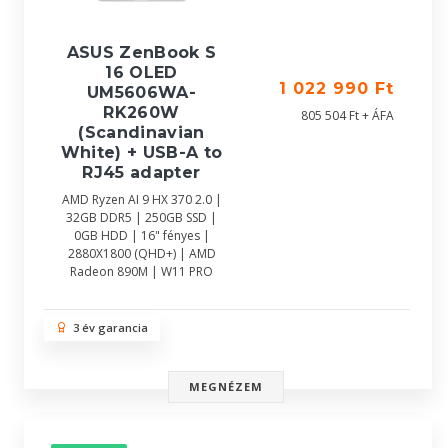
ASUS ZenBook S
16 OLED
1 022 990 Ft
UM5606WA-
RK260W
805 504 Ft + ÁFA
(Scandinavian
White) + USB-A to
RJ45 adapter
AMD Ryzen AI 9 HX 370 2.0 |
32GB DDR5 | 250GB SSD |
0GB HDD | 16" fényes |
2880X1800 (QHD+) | AMD
Radeon 890M | W11 PRO
3 év garancia
MEGNÉZEM