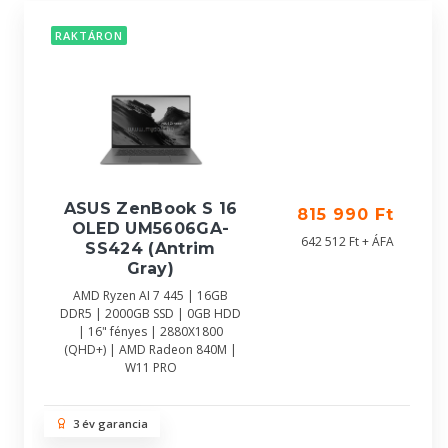
RAKTÁRON
ASUS ZenBook S 16
815 990 Ft
OLED UM5606GA-
642 512 Ft + ÁFA
SS424 (Antrim
Gray)
AMD Ryzen AI 7 445 | 16GB
DDR5 | 2000GB SSD | 0GB HDD
| 16" fényes | 2880X1800
(QHD+) | AMD Radeon 840M |
W11 PRO
3 év garancia