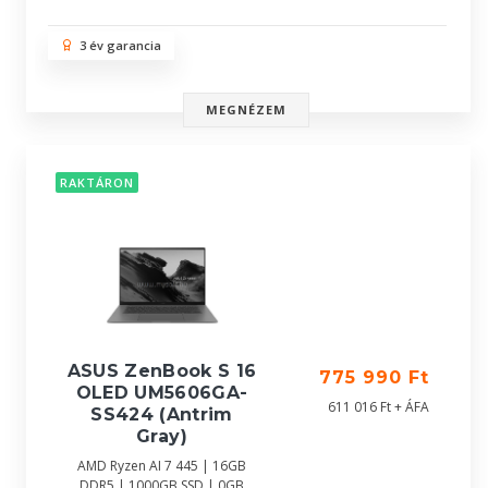
3 év garancia
MEGNÉZEM
RAKTÁRON
ASUS ZenBook S 16
775 990 Ft
OLED UM5606GA-
611 016 Ft + ÁFA
SS424 (Antrim
Gray)
AMD Ryzen AI 7 445 | 16GB
DDR5 | 1000GB SSD | 0GB