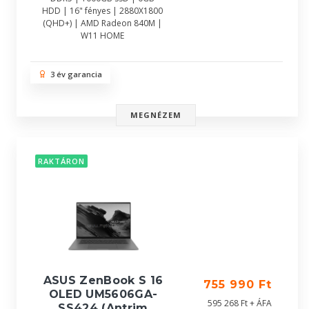
HDD | 16" fényes | 2880X1800
(QHD+) | AMD Radeon 840M |
W11 HOME
3 év garancia
MEGNÉZEM
RAKTÁRON
ASUS ZenBook S 16
755 990 Ft
OLED UM5606GA-
595 268 Ft + ÁFA
SS424 (Antrim