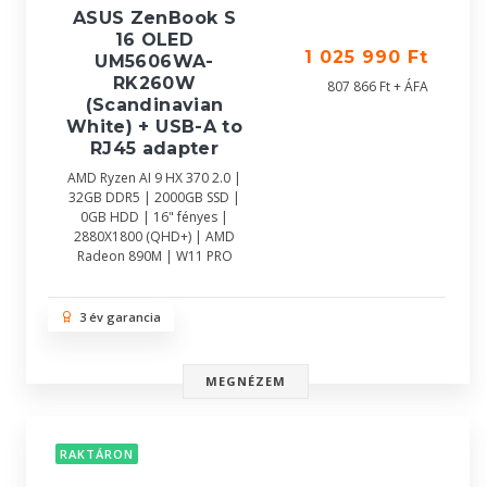
ASUS ZenBook S
16 OLED
1 025 990 Ft
UM5606WA-
RK260W
807 866 Ft + ÁFA
(Scandinavian
White) + USB-A to
RJ45 adapter
AMD Ryzen AI 9 HX 370 2.0 |
32GB DDR5 | 2000GB SSD |
0GB HDD | 16" fényes |
2880X1800 (QHD+) | AMD
Radeon 890M | W11 PRO
3 év garancia
MEGNÉZEM
RAKTÁRON