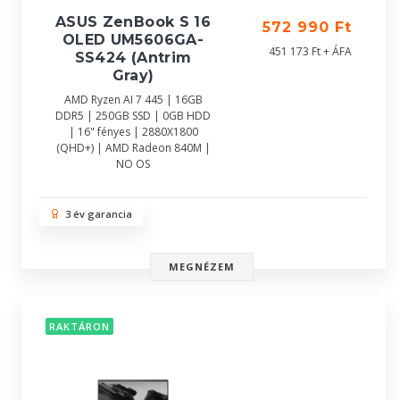
ASUS ZenBook S 16
572 990 Ft
OLED UM5606GA-
451 173 Ft + ÁFA
SS424 (Antrim
Gray)
AMD Ryzen AI 7 445 | 16GB
DDR5 | 250GB SSD | 0GB HDD
| 16" fényes | 2880X1800
(QHD+) | AMD Radeon 840M |
NO OS
3 év garancia
MEGNÉZEM
RAKTÁRON