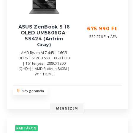
ASUS ZenBook S 16
675 990 Ft
OLED UM5606GA-
532 276 Ft + ÁFA
SS424 (Antrim
Gray)
AMD Ryzen AI 7 445 | 16GB
DDR5 | 512GB SSD | 0GB HDD
| 16" fényes | 2880X1800
(QHD+) | AMD Radeon 840M |
W11 HOME
3 év garancia
MEGNÉZEM
RAKTÁRON