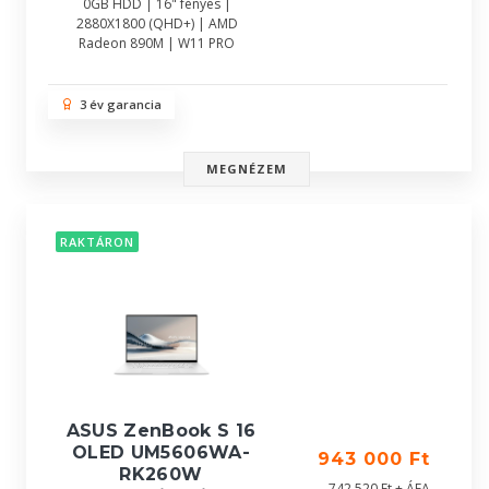
0GB HDD | 16" fényes |
2880X1800 (QHD+) | AMD
Radeon 890M | W11 PRO
3 év garancia
MEGNÉZEM
RAKTÁRON
ASUS ZenBook S 16
OLED UM5606WA-
943 000 Ft
RK260W
742 520 Ft + ÁFA