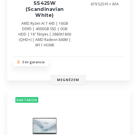
SS425W
679 520 Ft + ÁFA
(Scandinavian
White)
AMD Ryzen AI 7 445 | 16GB
DDR5 | 4000GB SSD | 0GB
HDD | 16" fényes | 2880X1800
(QHD+) | AMD Radeon 840M |
W11 HOME
3 év garancia
MEGNÉZEM
RAKTÁRON