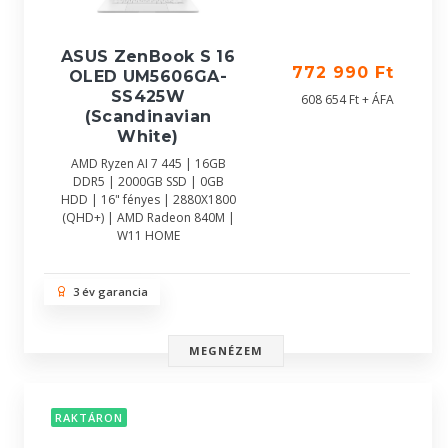
ASUS ZenBook S 16
772 990 Ft
OLED UM5606GA-
SS425W
608 654 Ft + ÁFA
(Scandinavian
White)
AMD Ryzen AI 7 445 | 16GB
DDR5 | 2000GB SSD | 0GB
HDD | 16" fényes | 2880X1800
(QHD+) | AMD Radeon 840M |
W11 HOME
3 év garancia
MEGNÉZEM
RAKTÁRON