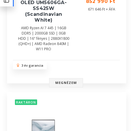
852 990 Ft
OLED UM5606GA-
SS425W
671 646 Ft + ÁFA
(Scandinavian
White)
AMD Ryzen AI 7 445 | 16GB
DDR5 | 2000GB SSD | 0GB
HDD | 16" fényes | 2880X1800
(QHD+) | AMD Radeon 840M |
W11 PRO
3 év garancia
MEGNÉZEM
RAKTÁRON