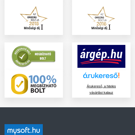
Árukereső, a hiteles
vásárlási kalauz