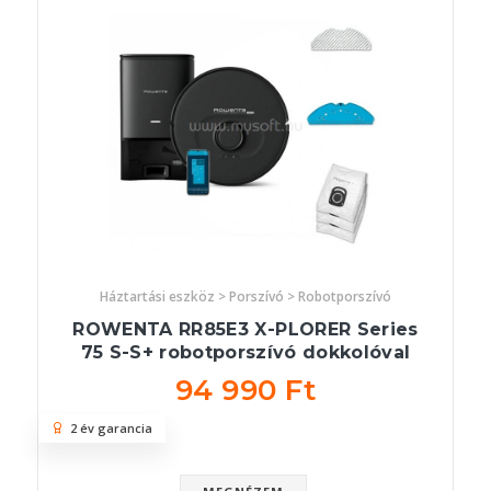
Háztartási eszköz > Porszívó > Robotporszívó
ROWENTA RR85E3 X-PLORER Series
75 S-S+ robotporszívó dokkolóval
94 990 Ft
2 év garancia