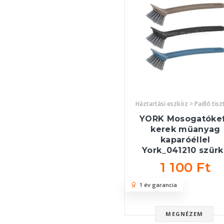
Háztartási eszköz > Padló tisz
YORK Mosogatóke
kerek műanyag
kaparóéllel
York_041210 szür
1 100 Ft
1 év garancia
MEGNÉZEM