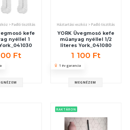
zköz > Padló tisztítás
Háztartási eszköz > Padló tisztítás
vegmosó kefe
YORK Üvegmosó kefe
g nyéllel 1
műanyag nyéllel 1/2
 York_041030
literes York_041080
100 Ft
1 100 Ft
a
1 év garancia
EGNÉZEM
MEGNÉZEM
RAKTÁRON