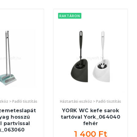
RAKTÁRON
zköz > Padló tisztítás
Háztartási eszköz > Padló tisztítás
zemeteslapát
YORK WC kefe sarok
yag hosszú
tartóval York_064040
l partvissal
fehér
k_063060
1 400 Ft