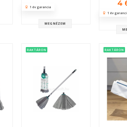
4 
1 év garancia
1 év garanci
MEGNÉZEM
M
RAKTÁRON
RAKTÁRON