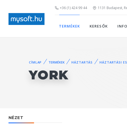
+36 (1) 424 99 44
1131 Budapest, Rei
TERMÉKEK
KERESŐK
INF
CÍMLAP
TERMÉKEK
HÁZTARTÁS
HÁZTARTÁSI E
YORK
NÉZET