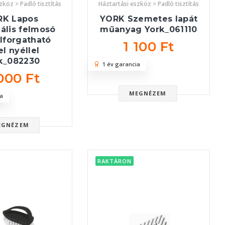
zköz > Padló tisztítás
Háztartási eszköz > Padló tisztítás
RK Lapos
YORK Szemetes lapát
ális felmosó
műanyag York_061110
lforgatható
1 100 Ft
el nyéllel
k_082230
1 év garancia
000 Ft
MEGNÉZEM
a
EGNÉZEM
RAKTÁRON