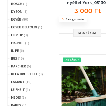
nyéllel York_0513
BOSCH
(1)
3 000 Ft
DYSON
(1)
EGYÉB
(80)
1 év garancia
EGYEB BELFOLDI
(1)
MEGNÉZEM
FILMOP
(3)
FIX-NET
(1)
IL-PE
(6)
IRIS
(16)
RAKTÁRON
KARCHER
(6)
KEFA BRUSH KFT
(3)
LAMART
(10)
LEIFHEIT
(1)
NEDIS
(3)
PAREX
(1)