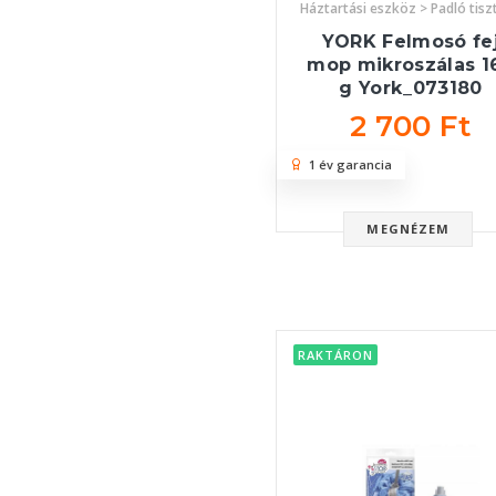
Háztartási eszköz > Padló tisz
YORK Felmosó fe
mop mikroszálas 1
g York_073180
2 700 Ft
1 év garancia
MEGNÉZEM
RAKTÁRON