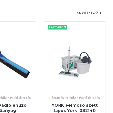
KÖVETKEZŐ
RAKTÁRON
zköz > Padló tisztítás
Háztartási eszköz > Padló tisztítás
Padlólehúzó
YORK Felmosó szett
űanyag
lapos York_082140