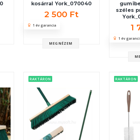
00
kosárral York_070040
gumibe
széles p
2 500 Ft
York_
1 
1 év garancia
1 év garanci
MEGNÉZEM
M
RAKTÁRON
RAKTÁRON