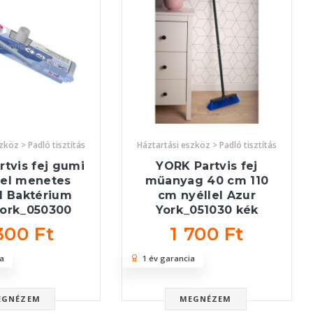
zköz > Padló tisztítás
Háztartási eszköz > Padló tisztítás
tvis fej gumi
YORK Partvis fej
vel menetes
műanyag 40 cm 110
l Baktérium
cm nyéllel Azur
York_050300
York_051030 kék
300 Ft
1 700 Ft
a
1 év garancia
EGNÉZEM
MEGNÉZEM