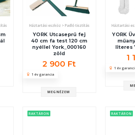
títás
Háztartási eszköz > Padló tisztítás
Háztartási es
cm
YORK Utcaseprű fej
YORK Ü
ál
40 cm fa test 120 cm
műanya
nyéllel York_000160
literes
zöld
1 
2 900 Ft
1 év garanci
1 év garancia
M
MEGNÉZEM
RAKTÁRON
RAKTÁRON