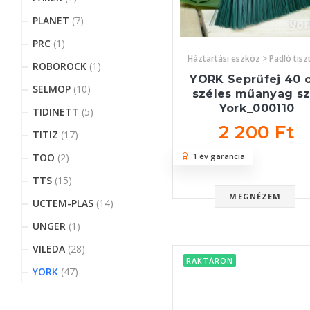
PLANET
(7)
PRC
(1)
Háztartási eszköz > Padló tisz
ROBOROCK
(1)
YORK Seprűfej 40 
SELMOP
(10)
széles műanyag sz
York_000110
TIDINETT
(5)
2 200 Ft
TITIZ
(17)
1 év garancia
TOO
(2)
TTS
(15)
MEGNÉZEM
UCTEM-PLAS
(14)
UNGER
(1)
VILEDA
(28)
RAKTÁRON
YORK
(47)