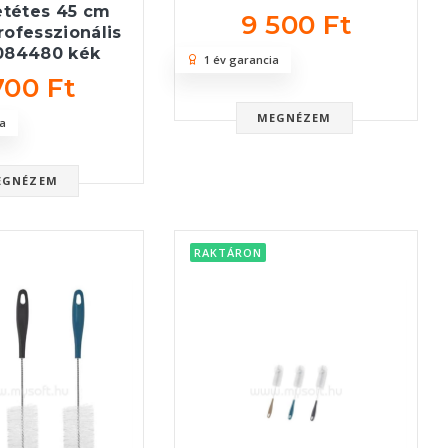
tétes 45 cm
9 500 Ft
rofesszionális
084480 kék
1 év garancia
700 Ft
MEGNÉZEM
a
EGNÉZEM
RAKTÁRON