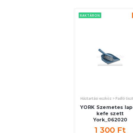
RAKTÁRON
Háztartási eszköz > Padló tisz
YORK Szemetes lap
kefe szett
York_062020
1 300 Ft