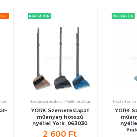
TOP
RAKTÁRON
RAKTÁRON
títás
Háztartási eszköz > Padló tisztítás
Háztartási es
át-
YORK Szemeteslapát
YORK S
műanyag hosszú
műan
nyéllel York_063030
nyélle
Yor
2 600 Ft