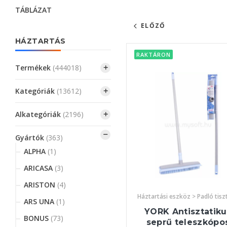
TÁBLÁZAT
ELŐZŐ
HÁZTARTÁS
RAKTÁRON
Termékek
(444018)
Kategóriák
(13612)
Alkategóriák
(2196)
Gyártók
(363)
ALPHA
(1)
ARICASA
(3)
ARISTON
(4)
Háztartási eszköz > Padló tisz
ARS UNA
(1)
YORK Antisztatiku
BONUS
(73)
seprű teleszkópo