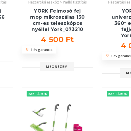
títás
Háztartási eszköz > Padló tisztítás
Háztartási es
j
YORK Felmosó fej
YO
66
mop mikroszálas 130
univerz
cm-es teleszkópos
360° e
nyéllel York_073210
fejj
Yor
4 500 Ft
4 
1 év garancia
1 év garanci
MEGNÉZEM
M
RAKTÁRON
RAKTÁRON