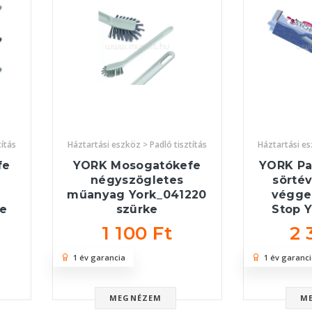
títás
Háztartási eszköz > Padló tisztítás
Háztartási es
fe
YORK Mosogatókefe
YORK Par
négyszögletes
sörté
műanyag York_041220
végge
ke
szürke
Stop 
1 100 Ft
2 
1 év garancia
1 év garanci
MEGNÉZEM
M