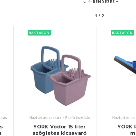
RENDEZÉS
1 / 2
RAKTÁRON
RAKTÁRON
títás
Háztartási eszköz > Padló tisztítás
Háztartási es
s
YORK Vödör 15 liter
YORK 
s
szögletes kicsavaró
m