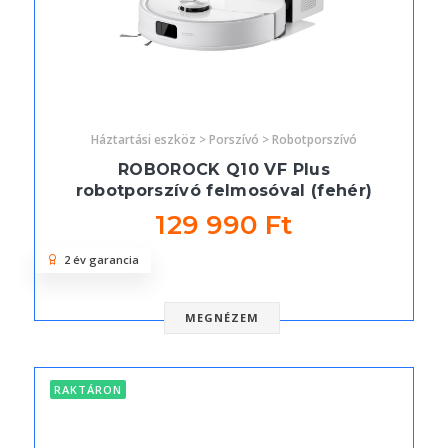
Háztartási eszköz > Porszívó > Robotporszívó
ROBOROCK Q10 VF Plus
robotporszívó felmosóval (fehér)
129 990 Ft
2 év garancia
MEGNÉZEM
RAKTÁRON