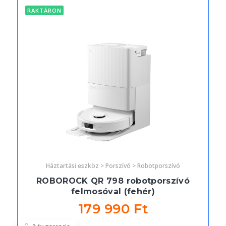
RAKTÁRON
Háztartási eszköz > Porszívó > Robotporszívó
ROBOROCK QR 798 robotporszívó
felmosóval (fehér)
179 990 Ft