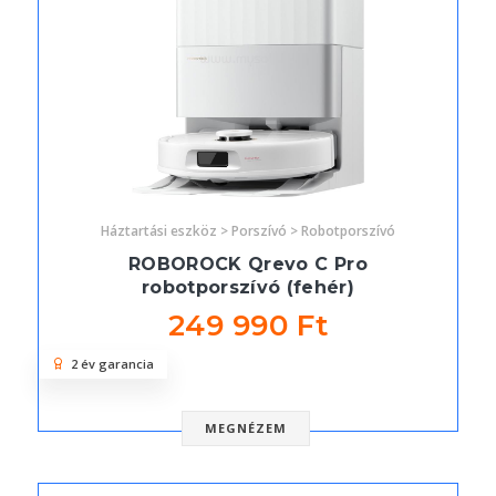
Háztartási eszköz > Porszívó > Robotporszívó
ROBOROCK Qrevo C Pro
robotporszívó (fehér)
249 990 Ft
2 év garancia
MEGNÉZEM