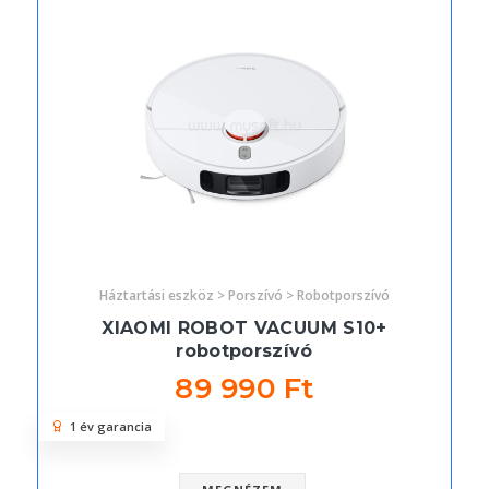
Háztartási eszköz > Porszívó > Robotporszívó
XIAOMI ROBOT VACUUM S10+
robotporszívó
89 990 Ft
1 év garancia