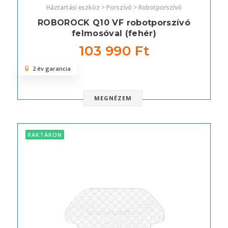
Háztartási eszköz > Porszívó > Robotporszívó
ROBOROCK Q10 VF robotporszívó
felmosóval (fehér)
103 990 Ft
2 év garancia
MEGNÉZEM
RAKTÁRON