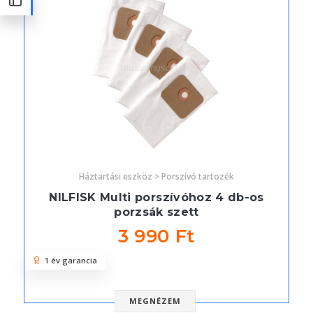
Háztartási eszköz > Porszívó tartozék
NILFISK Multi porszívóhoz 4 db-os
porzsák szett
3 990 Ft
1 év garancia
MEGNÉZEM