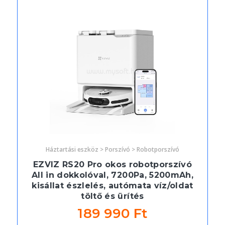
Háztartási eszköz > Porszívó > Robotporszívó
EZVIZ RS20 Pro okos robotporszívó
All in dokkolóval, 7200Pa, 5200mAh,
kisállat észlelés, autómata víz/oldat
töltő és ürítés
189 990 Ft