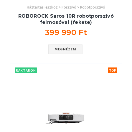
Háztartási eszköz > Porszívó > Robotporszívó
ROBOROCK Saros 10R robotporszívó
felmosóval (fekete)
399 990 Ft
MEGNÉZEM
RAKTÁRON
TOP