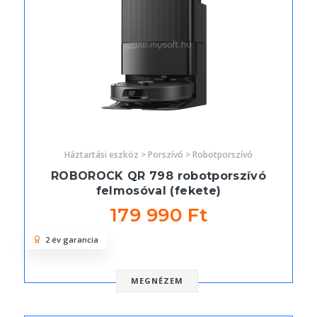
Háztartási eszköz > Porszívó > Robotporszívó
ROBOROCK QR 798 robotporszívó
felmosóval (fekete)
179 990 Ft
2 év garancia
MEGNÉZEM