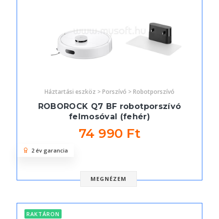
Háztartási eszköz > Porszívó > Robotporszívó
ROBOROCK Q7 BF robotporszívó
felmosóval (fehér)
74 990 Ft
2 év garancia
MEGNÉZEM
RAKTÁRON