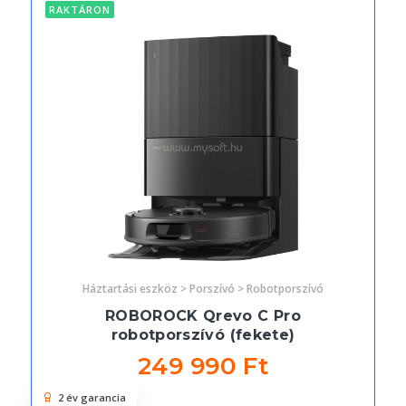
RAKTÁRON
Háztartási eszköz > Porszívó > Robotporszívó
ROBOROCK Qrevo C Pro
robotporszívó (fekete)
249 990 Ft
2 év garancia