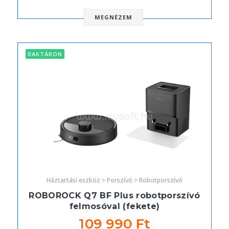
MEGNÉZEM
RAKTÁRON
Háztartási eszköz > Porszívó > Robotporszívó
ROBOROCK Q7 BF Plus robotporszívó
felmosóval (fekete)
109 990 Ft