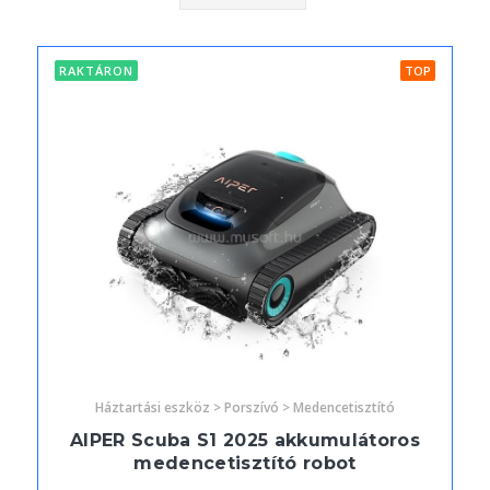
RAKTÁRON
TOP
Háztartási eszköz > Porszívó > Medencetisztító
AIPER Scuba S1 2025 akkumulátoros
medencetisztító robot