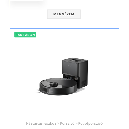
MEGNÉZEM
RAKTÁRON
Háztartási eszköz > Porszívó > Robotporszívó