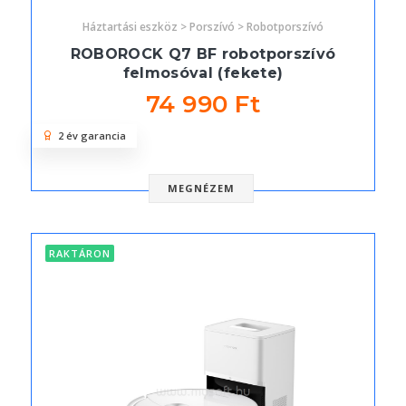
Háztartási eszköz > Porszívó > Robotporszívó
ROBOROCK Q7 BF robotporszívó
felmosóval (fekete)
74 990 Ft
2 év garancia
MEGNÉZEM
RAKTÁRON