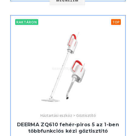
MEGNÉZEM
RAKTÁRON
TOP
Háztartási eszköz > Gőztisztító
DEERMA ZQ610 fehér-piros 5 az 1-ben
többfunkciós kézi gőztisztító