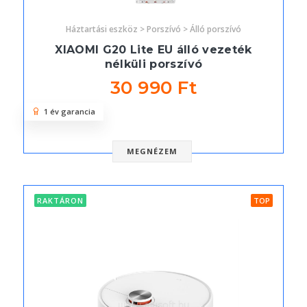
Háztartási eszköz > Porszívó > Álló porszívó
XIAOMI G20 Lite EU álló vezeték
nélküli porszívó
30 990 Ft
1 év garancia
MEGNÉZEM
RAKTÁRON
TOP