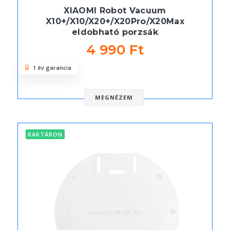
XIAOMI Robot Vacuum
X10+/X10/X20+/X20Pro/X20Max
eldobható porzsák
4 990 Ft
1 év garancia
MEGNÉZEM
RAKTÁRON