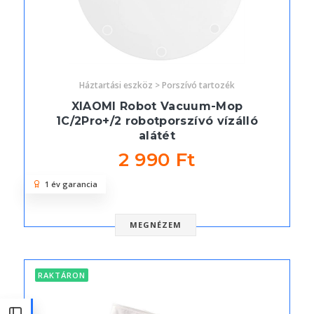
Háztartási eszköz > Porszívó tartozék
XIAOMI Robot Vacuum-Mop
1C/2Pro+/2 robotporszívó vízálló
alátét
2 990 Ft
1 év garancia
MEGNÉZEM
RAKTÁRON