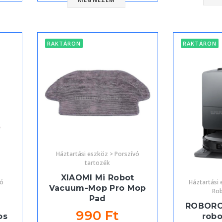
RAKTÁRON
RAKTÁRON
Háztartási eszköz > Porszívó
tartozék
XIAOMI Mi Robot
vó
Háztartási 
Vacuum-Mop Pro Mop
Rob
Pad
ROBORO
990 Ft
os
robo