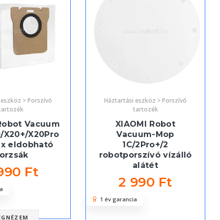
 eszköz > Porszívó
Háztartási eszköz > Porszívó
tartozék
tartozék
Robot Vacuum
XIAOMI Robot
0/X20+/X20Pro
Vacuum-Mop
x eldobható
1C/2Pro+/2
orzsák
robotporszívó vízálló
alátét
990 Ft
2 990 Ft
a
1 év garancia
EGNÉZEM