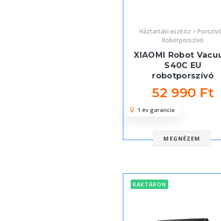
Háztartási eszköz > Porszív
Robotporszívó
XIAOMI Robot Vac
S40C EU
robotporszívó
52 990 Ft
1 év garancia
MEGNÉZEM
RAKTÁRON