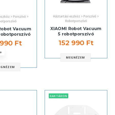
Háztartási eszköz > Porszívó >
eszköz > Porszívó >
Robotporszívó
otporszívó
XIAOMI Robot Vacuum
Robot Vacuum
5 robotporszívó
robotporszívó
152 990 Ft
 990 Ft
a
MEGNÉZEM
EGNÉZEM
RAKTÁRON