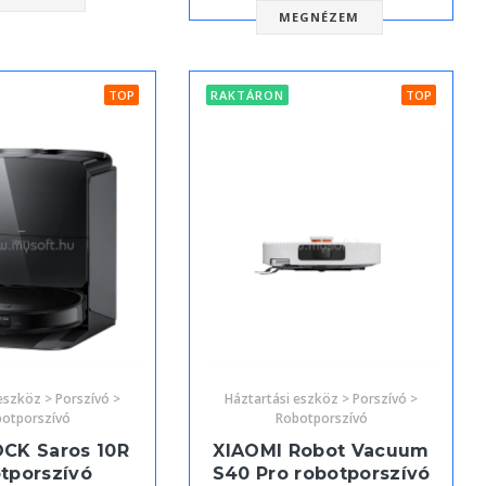
MEGNÉZEM
TOP
RAKTÁRON
TOP
eszköz > Porszívó >
Háztartási eszköz > Porszívó >
otporszívó
Robotporszívó
CK Saros 10R
XIAOMI Robot Vacuum
tporszívó
S40 Pro robotporszívó