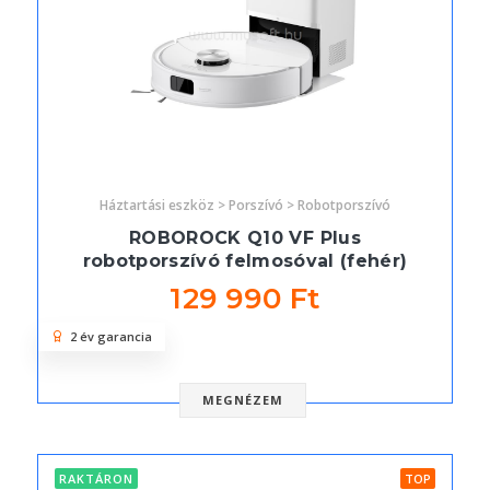
Háztartási eszköz > Porszívó > Robotporszívó
ROBOROCK Q10 VF Plus
robotporszívó felmosóval (fehér)
129 990 Ft
2 év garancia
MEGNÉZEM
RAKTÁRON
TOP