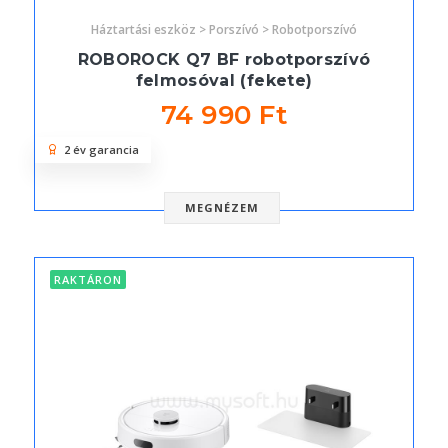
Háztartási eszköz > Porszívó > Robotporszívó
ROBOROCK Q7 BF robotporszívó
felmosóval (fekete)
74 990 Ft
2 év garancia
MEGNÉZEM
RAKTÁRON