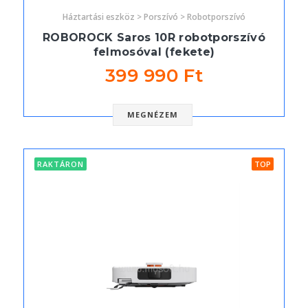
Háztartási eszköz > Porszívó > Robotporszívó
ROBOROCK Saros 10R robotporszívó
felmosóval (fekete)
399 990 Ft
MEGNÉZEM
RAKTÁRON
TOP