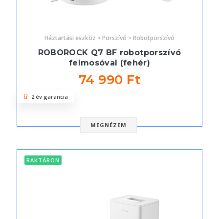
Háztartási eszköz > Porszívó > Robotporszívó
ROBOROCK Q7 BF robotporszívó
felmosóval (fehér)
74 990 Ft
2 év garancia
MEGNÉZEM
RAKTÁRON