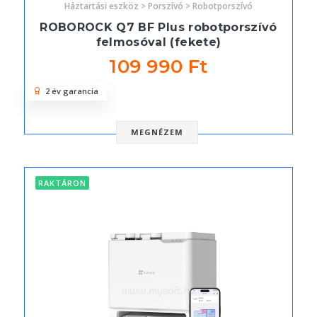
Háztartási eszköz > Porszívó > Robotporszívó
ROBOROCK Q7 BF Plus robotporszívó
felmosóval (fekete)
109 990 Ft
2 év garancia
MEGNÉZEM
RAKTÁRON