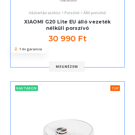
Háztartási eszköz > Porszívó > Álló porszívó
XIAOMI G20 Lite EU álló vezeték
nélküli porszívó
30 990 Ft
1 év garancia
MEGNÉZEM
RAKTÁRON
TOP