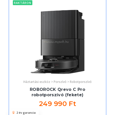
RAKTÁRON
Háztartási eszköz > Porszívó > Robotporszívó
ROBOROCK Qrevo C Pro
robotporszívó (fekete)
249 990 Ft
2 év garancia