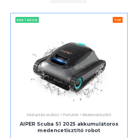
RAKTÁRON
TOP
Háztartási eszköz > Porszívó > Medencetisztító
AIPER Scuba S1 2025 akkumulátoros
medencetisztító robot