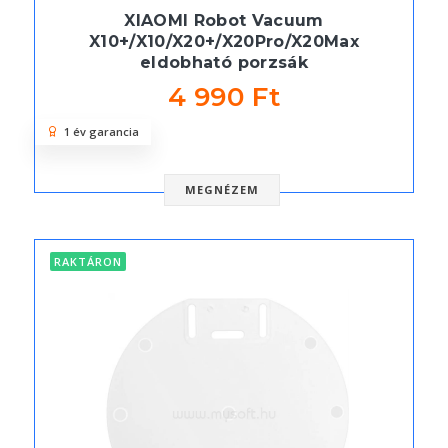
XIAOMI Robot Vacuum
X10+/X10/X20+/X20Pro/X20Max
eldobható porzsák
4 990 Ft
1 év garancia
MEGNÉZEM
RAKTÁRON