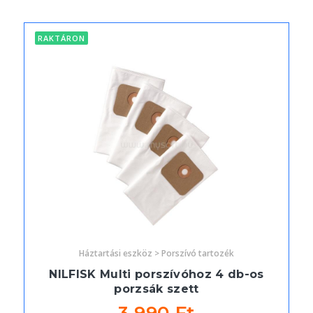
RAKTÁRON
Háztartási eszköz > Porszívó tartozék
NILFISK Multi porszívóhoz 4 db-os
porzsák szett