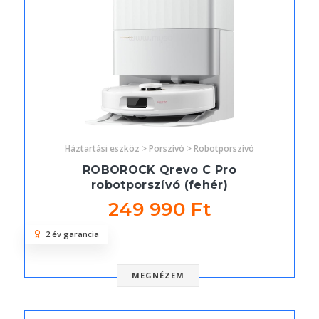
Háztartási eszköz > Porszívó > Robotporszívó
ROBOROCK Qrevo C Pro
robotporszívó (fehér)
249 990 Ft
2 év garancia
MEGNÉZEM