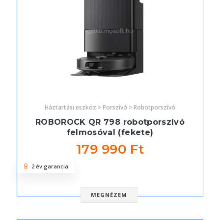
Háztartási eszköz > Porszívó > Robotporszívó
ROBOROCK QR 798 robotporszívó
felmosóval (fekete)
179 990 Ft
2 év garancia
MEGNÉZEM