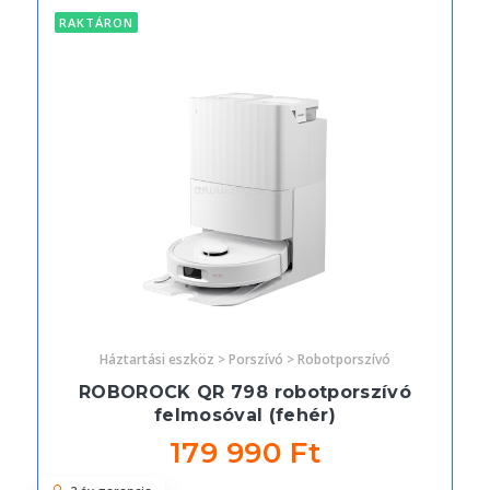
RAKTÁRON
Háztartási eszköz > Porszívó > Robotporszívó
ROBOROCK QR 798 robotporszívó
felmosóval (fehér)
179 990 Ft