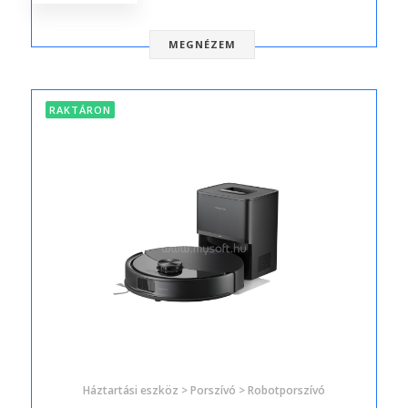
MEGNÉZEM
RAKTÁRON
Háztartási eszköz > Porszívó > Robotporszívó