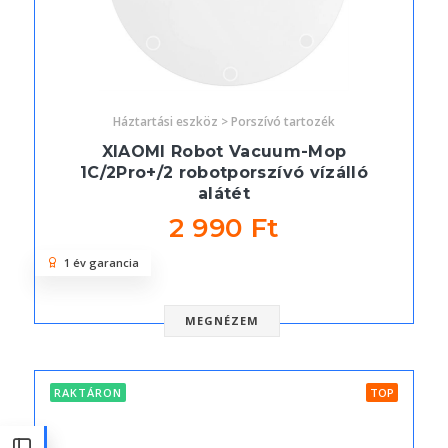
Háztartási eszköz > Porszívó tartozék
XIAOMI Robot Vacuum-Mop
1C/2Pro+/2 robotporszívó vízálló
alátét
2 990 Ft
1 év garancia
MEGNÉZEM
RAKTÁRON
TOP