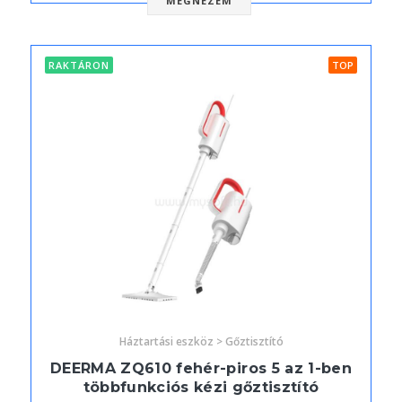
MEGNÉZEM
RAKTÁRON
TOP
Háztartási eszköz > Gőztisztító
DEERMA ZQ610 fehér-piros 5 az 1-ben
többfunkciós kézi gőztisztító