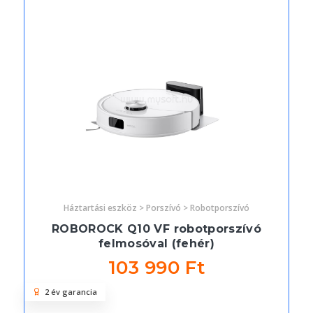
Háztartási eszköz > Porszívó > Robotporszívó
ROBOROCK Q10 VF robotporszívó
felmosóval (fehér)
103 990 Ft
2 év garancia