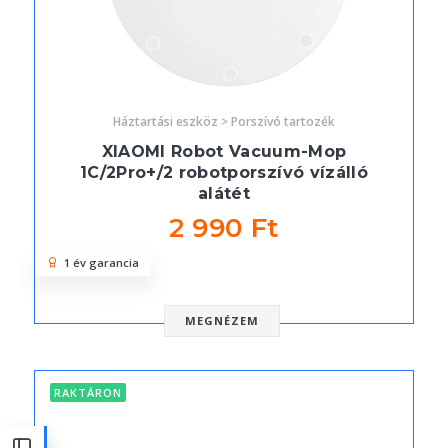
Háztartási eszköz > Porszívó tartozék
XIAOMI Robot Vacuum-Mop
1C/2Pro+/2 robotporszívó vízálló
alátét
2 990 Ft
1 év garancia
MEGNÉZEM
RAKTÁRON