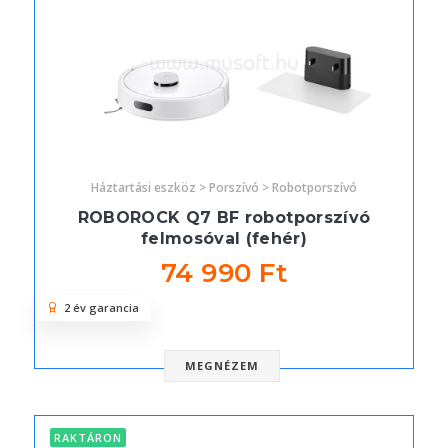
Háztartási eszköz > Porszívó > Robotporszívó
ROBOROCK Q7 BF robotporszívó
felmosóval (fehér)
74 990 Ft
2 év garancia
MEGNÉZEM
RAKTÁRON