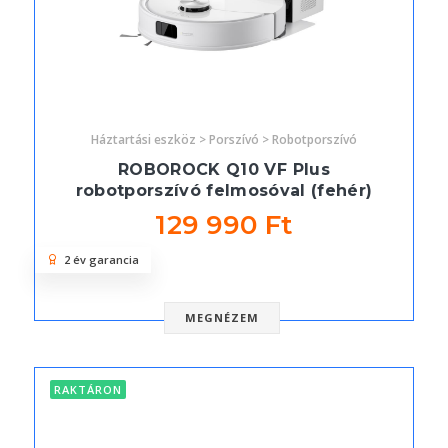
Háztartási eszköz > Porszívó > Robotporszívó
ROBOROCK Q10 VF Plus
robotporszívó felmosóval (fehér)
129 990 Ft
2 év garancia
MEGNÉZEM
RAKTÁRON