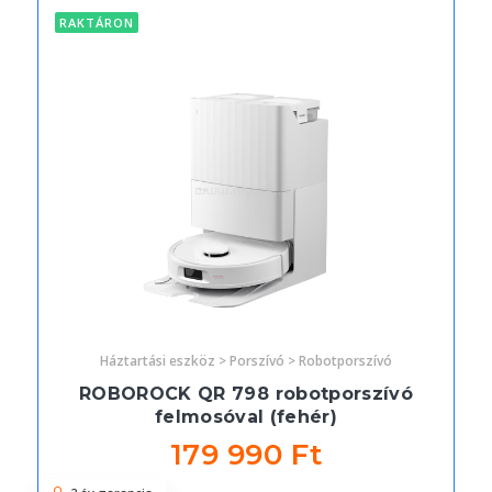
RAKTÁRON
Háztartási eszköz > Porszívó > Robotporszívó
ROBOROCK QR 798 robotporszívó
felmosóval (fehér)
179 990 Ft