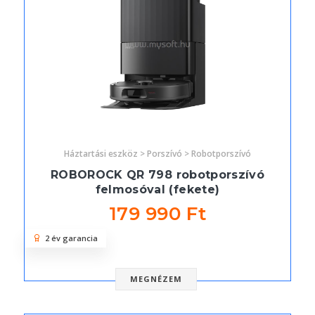
Háztartási eszköz > Porszívó > Robotporszívó
ROBOROCK QR 798 robotporszívó
felmosóval (fekete)
179 990 Ft
2 év garancia
MEGNÉZEM