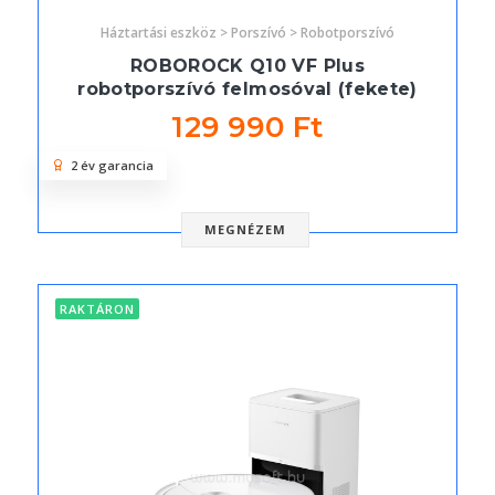
Háztartási eszköz > Porszívó > Robotporszívó
ROBOROCK Q10 VF Plus
robotporszívó felmosóval (fekete)
129 990 Ft
2 év garancia
MEGNÉZEM
RAKTÁRON