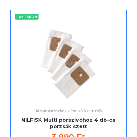
RAKTÁRON
Háztartási eszköz > Porszívó tartozék
NILFISK Multi porszívóhoz 4 db-os
porzsák szett