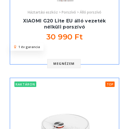
Háztartási eszköz > Porszívó > Álló porszívó
XIAOMI G20 Lite EU álló vezeték
nélküli porszívó
30 990 Ft
1 év garancia
MEGNÉZEM
RAKTÁRON
TOP