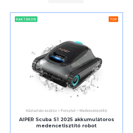
RAKTÁRON
TOP
Háztartási eszköz > Porszívó > Medencetisztító
AIPER Scuba S1 2025 akkumulátoros
medencetisztító robot