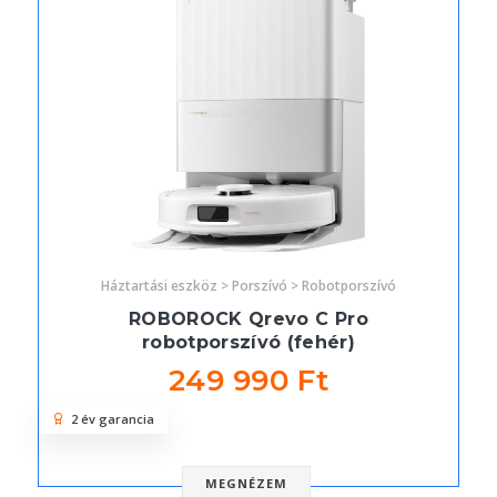
Háztartási eszköz > Porszívó > Robotporszívó
ROBOROCK Qrevo C Pro
robotporszívó (fehér)
249 990 Ft
2 év garancia
MEGNÉZEM