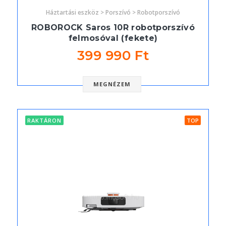
Háztartási eszköz > Porszívó > Robotporszívó
ROBOROCK Saros 10R robotporszívó
felmosóval (fekete)
399 990 Ft
MEGNÉZEM
RAKTÁRON
TOP