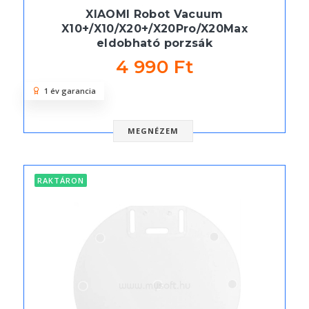
XIAOMI Robot Vacuum
X10+/X10/X20+/X20Pro/X20Max
eldobható porzsák
4 990 Ft
1 év garancia
MEGNÉZEM
RAKTÁRON