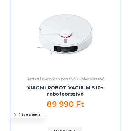
Háztartási eszköz > Porszívó > Robotporszívó
XIAOMI ROBOT VACUUM S10+
robotporszívó
89 990 Ft
1 év garancia