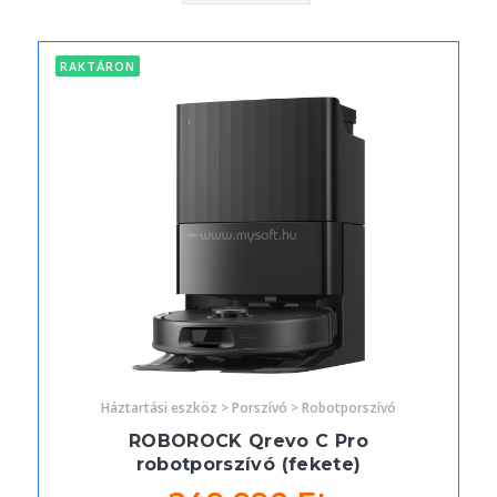
RAKTÁRON
Háztartási eszköz > Porszívó > Robotporszívó
ROBOROCK Qrevo C Pro
robotporszívó (fekete)