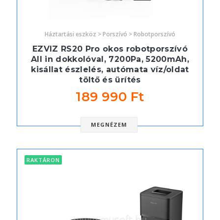
Háztartási eszköz > Porszívó > Robotporszívó
EZVIZ RS20 Pro okos robotporszívó
All in dokkolóval, 7200Pa, 5200mAh,
kisállat észlelés, autómata víz/oldat
töltő és ürítés
189 990 Ft
MEGNÉZEM
RAKTÁRON