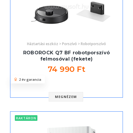
Háztartási eszköz > Porszívó > Robotporszívó
ROBOROCK Q7 BF robotporszívó
felmosóval (fekete)
74 990 Ft
2 év garancia
MEGNÉZEM
RAKTÁRON