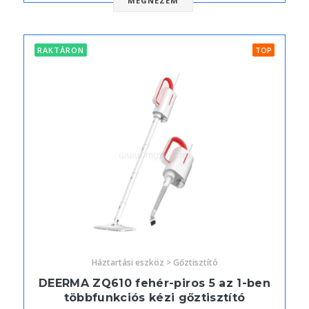
MEGNÉZEM
RAKTÁRON
TOP
Háztartási eszköz > Gőztisztító
DEERMA ZQ610 fehér-piros 5 az 1-ben
többfunkciós kézi gőztisztító