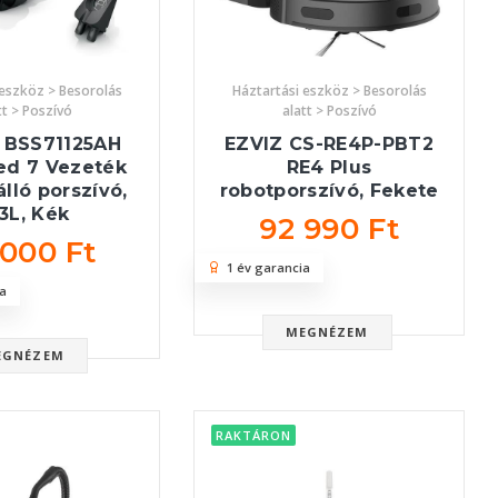
 eszköz > Besorolás
Háztartási eszköz > Besorolás
tt > Poszívó
alatt > Poszívó
 BSS71125AH
EZVIZ CS-RE4P-PBT2
ed 7 Vezeték
RE4 Plus
álló porszívó,
robotporszívó, Fekete
,3L, Kék
92 990 Ft
 000 Ft
1 év garancia
a
MEGNÉZEM
EGNÉZEM
RAKTÁRON