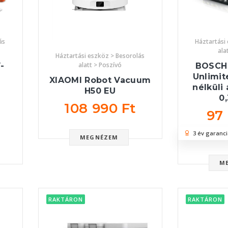
ás
Háztartási
ala
Háztartási eszköz > Besorolás
alatt > Poszívó
-
BOSCH
Unlimit
XIAOMI Robot Vacuum
nélküli 
H50 EU
0
108 990 Ft
97
3 év garanci
MEGNÉZEM
M
RAKTÁRON
RAKTÁRON