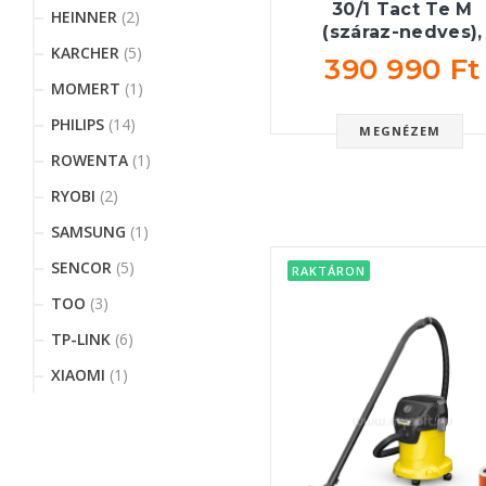
30/1 Tact Te M
HEINNER
(2)
(száraz-nedves),
KARCHER
(5)
390 990 Ft
MOMERT
(1)
PHILIPS
(14)
MEGNÉZEM
ROWENTA
(1)
RYOBI
(2)
SAMSUNG
(1)
SENCOR
(5)
RAKTÁRON
TOO
(3)
TP-LINK
(6)
XIAOMI
(1)