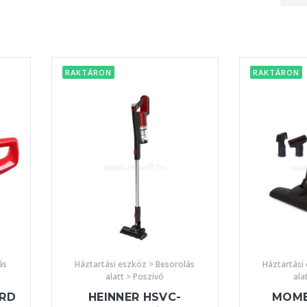
RAKTÁRON
RAKTÁRON
ás
Háztartási eszköz > Besorolás
Háztartási
alatt > Poszívó
ala
4RD
HEINNER HSVC-
MOME