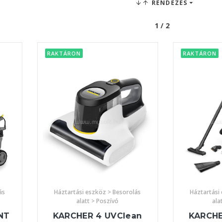
RENDEZÉS
1 / 2
RAKTÁRON
RAKTÁRON
ás
Háztartási eszköz > Besorolás
Háztartási
alatt > Poszívó
ala
NT
KARCHER 4 UVClean
KARCHE