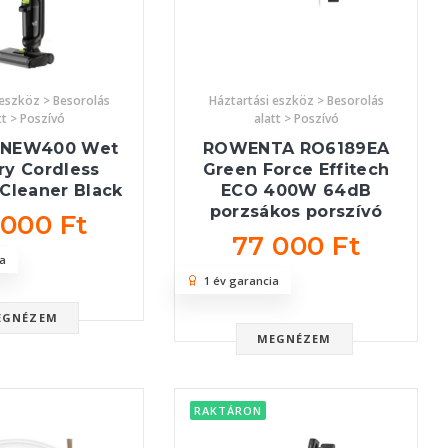
 eszköz > Besorolás
Háztartási eszköz > Besorolás
tt > Poszívó
alatt > Poszívó
 NEW400 Wet
ROWENTA RO6189EA
ry Cordless
Green Force Effitech
Cleaner Black
ECO 400W 64dB
porzsákos porszívó
 000 Ft
77 000 Ft
a
1 év garancia
EGNÉZEM
MEGNÉZEM
RAKTÁRON