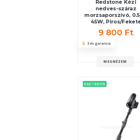
Redstone Kézi
nedves-száraz
morzsaporszívó, 0.5
45W, Piros/Feket
9 800 Ft
3 év garancia
MEGNÉZEM
RAKTÁRON