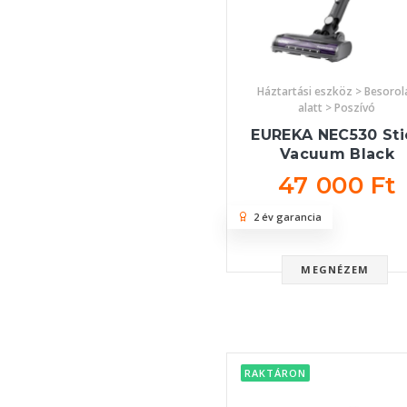
Háztartási eszköz > Besorol
alatt > Poszívó
EUREKA NEC530 Sti
Vacuum Black
47 000 Ft
2 év garancia
MEGNÉZEM
RAKTÁRON