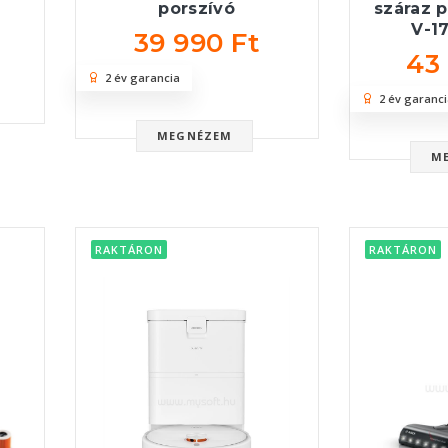
porszívó
száraz 
V-17
39 990 Ft
43
2 év garancia
2 év garanci
MEGNÉZEM
M
RAKTÁRON
RAKTÁRON