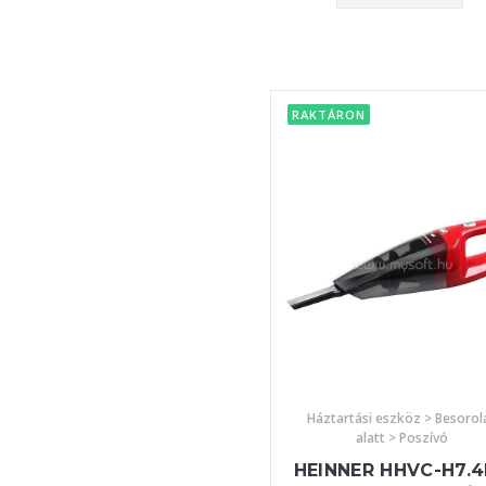
RAKTÁRON
Háztartási eszköz > Besorol
alatt > Poszívó
HEINNER HHVC-H7.