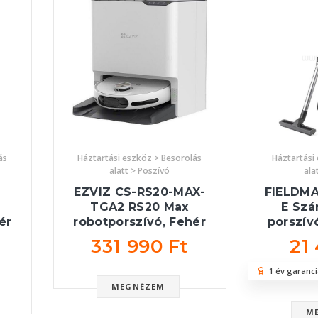
ás
Háztartási eszköz > Besorolás
Háztartási
alatt > Poszívó
ala
EZVIZ CS-RS20-MAX-
FIELDMA
TGA2 RS20 Max
E Szá
ér
robotporszívó, Fehér
porszív
331 990 Ft
21
1 év garanci
MEGNÉZEM
M