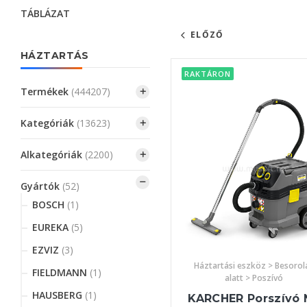
TÁBLÁZAT
ELŐZŐ
HÁZTARTÁS
RAKTÁRON
Termékek
(444207)
Kategóriák
(13623)
Alkategóriák
(2200)
Gyártók
(52)
BOSCH
(1)
EUREKA
(5)
EZVIZ
(3)
Háztartási eszköz > Besorol
FIELDMANN
(1)
alatt > Poszívó
HAUSBERG
(1)
KARCHER Porszívó 