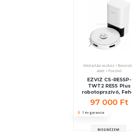
Háztartási eszköz > Besorol
alatt > Poszívó
EZVIZ CS-RE5SP-
TWT2 RE5S Plus
robotoprszívó, Feh
97 000 Ft
1 év garancia
MEGNÉZEM