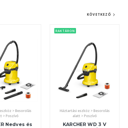
KÖVETKEZŐ
RAKTÁRON
 eszköz > Besorolás
Háztartási eszköz > Besorolás
tt > Poszívó
alatt > Poszívó
R Nedves és
KARCHER WD 3 V