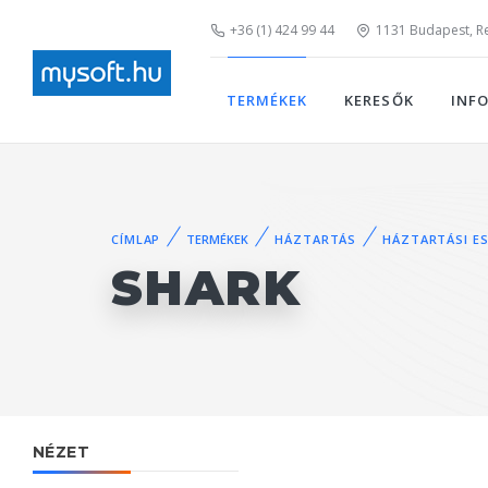
+36 (1) 424 99 44
1131 Budapest, Rei
TERMÉKEK
KERESŐK
INF
CÍMLAP
TERMÉKEK
HÁZTARTÁS
HÁZTARTÁSI E
SHARK
NÉZET