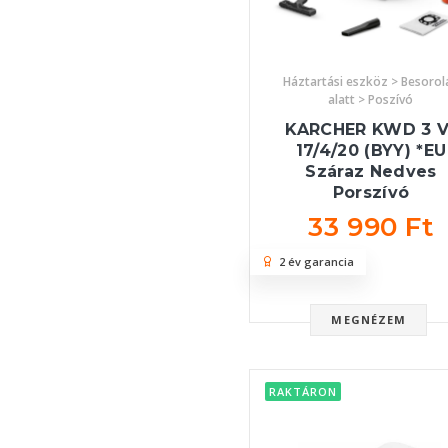
Háztartási eszköz > Besorol
alatt > Poszívó
KARCHER KWD 3 V
17/4/20 (BYY) *EU
Száraz Nedves
Porszívó
33 990 Ft
2 év garancia
MEGNÉZEM
RAKTÁRON