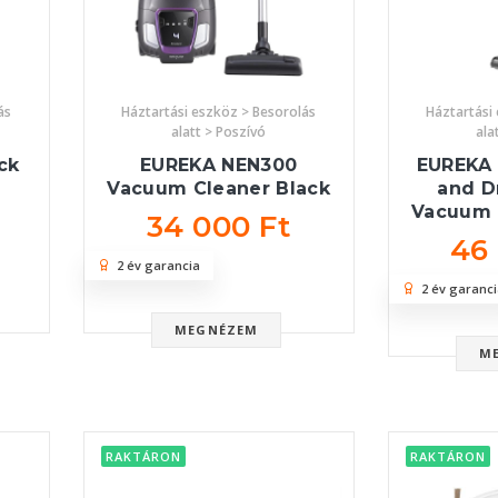
ás
Háztartási eszköz > Besorolás
Háztartási
alatt > Poszívó
ala
ck
EUREKA NEN300
EUREKA
Vacuum Cleaner Black
and D
Vacuum 
34 000 Ft
46
2 év garancia
2 év garanci
MEGNÉZEM
M
RAKTÁRON
RAKTÁRON