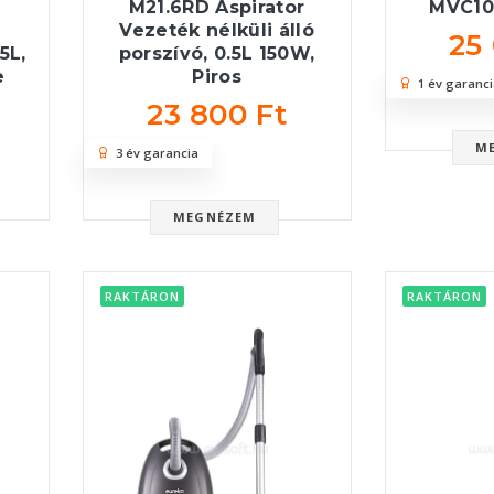
M21.6RD Aspirator
MVC10
Vezeték nélküli álló
25
5L,
porszívó, 0.5L 150W,
e
Piros
1 év garanci
23 800 Ft
M
3 év garancia
MEGNÉZEM
RAKTÁRON
RAKTÁRON