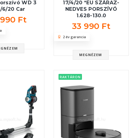
porszívó WD 3
17/4/20 *EU SZÁRAZ-
/6/20 Car
NEDVES PORSZÍVÓ
1.628-130.0
 990 Ft
33 990 Ft
a
2 év garancia
EGNÉZEM
MEGNÉZEM
RAKTÁRON