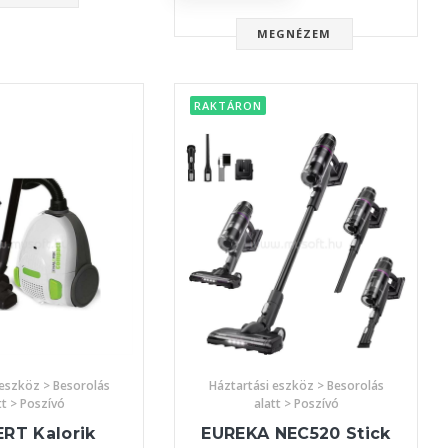
MEGNÉZEM
RAKTÁRON
 eszköz > Besorolás
Háztartási eszköz > Besorolás
tt > Poszívó
alatt > Poszívó
RT Kalorik
EUREKA NEC520 Stick