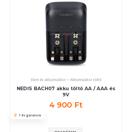
Elem és akkumulátor > Akkumulátor töltő
NEDIS BACH07 akku töltő AA / AAA és
9V
4 900 Ft
1 év garancia