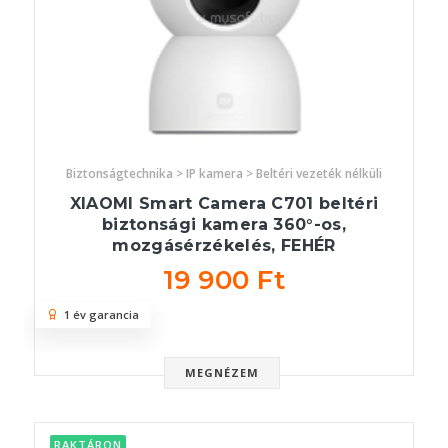
Biztonságtechnika > IP kamera > Beltéri vezeték nélküli
XIAOMI Smart Camera C701 beltéri
biztonsági kamera 360°-os,
mozgásérzékelés, FEHÉR
19 900 Ft
1 év garancia
MEGNÉZEM
RAKTÁRON