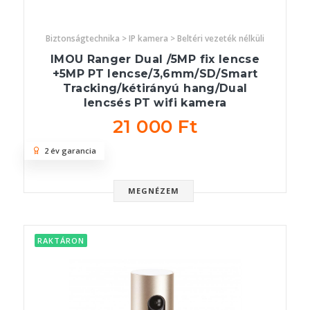
Biztonságtechnika > IP kamera > Beltéri vezeték nélküli
IMOU Ranger Dual /5MP fix lencse
+5MP PT lencse/3,6mm/SD/Smart
Tracking/kétirányú hang/Dual
lencsés PT wifi kamera
21 000 Ft
2 év garancia
MEGNÉZEM
RAKTÁRON