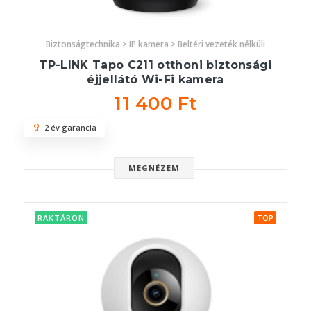
Biztonságtechnika > IP kamera > Beltéri vezeték nélküli
TP-LINK Tapo C211 otthoni biztonsági
éjjellátó Wi-Fi kamera
11 400 Ft
2 év garancia
MEGNÉZEM
RAKTÁRON
TOP