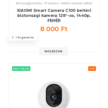
Biztonságtechnika > IP kamera > Beltéri vezeték nélküli
XIAOMI Smart Camera C100 beltéri
biztonsági kamera 128°-os, 1440p,
FEHÉR
8 000 Ft
1 év garancia
MEGNÉZEM
RAKTÁRON
TOP