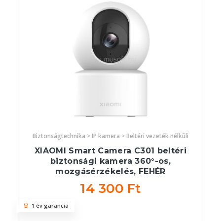
Biztonságtechnika > IP kamera > Beltéri vezeték nélküli
XIAOMI Smart Camera C301 beltéri
biztonsági kamera 360°-os,
mozgásérzékelés, FEHÉR
14 300 Ft
1 év garancia