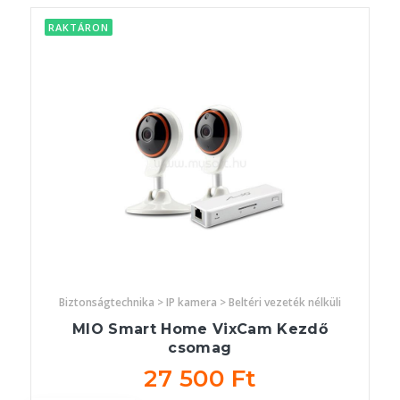
RAKTÁRON
Biztonságtechnika > IP kamera > Beltéri vezeték nélküli
MIO Smart Home VixCam Kezdő
csomag
27 500 Ft