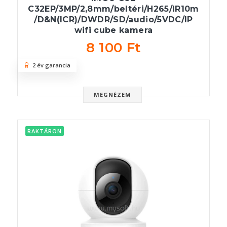
C32EP/3MP/2,8mm/beltéri/H265/IR10m
/D&N(ICR)/DWDR/SD/audio/5VDC/IP
wifi cube kamera
8 100 Ft
2 év garancia
MEGNÉZEM
RAKTÁRON