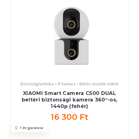
Biztonságtechnika > IP kamera > Beltéri vezeték nélküli
XIAOMI Smart Camera C500 DUAL
beltéri biztonsági kamera 360°-os,
1440p (fehér)
16 300 Ft
1 év garancia