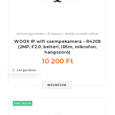
Biztonságtechnika > IP kamera > Beltéri vezeték nélküli
WOOX IP wifi csempekamera - R4208
(2MP, F2.0, beltéri, IR5m, mikrofon,
hangszóró)
10 200 Ft
2 év garancia
MEGNÉZEM
RAKTÁRON