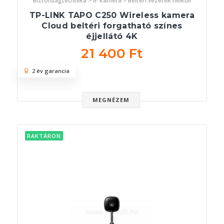
Biztonságtechnika > IP kamera > Beltéri vezeték nélküli
TP-LINK TAPO C250 Wireless kamera
Cloud beltéri forgatható színes
éjjellátó 4K
21 400 Ft
2 év garancia
MEGNÉZEM
RAKTÁRON