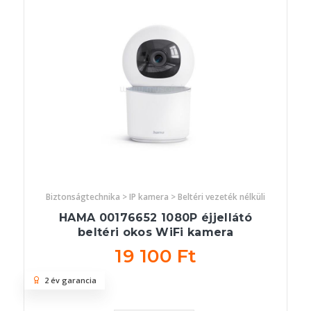
Biztonságtechnika > IP kamera > Beltéri vezeték nélküli
HAMA 00176652 1080P éjjellátó
beltéri okos WiFi kamera
19 100 Ft
2 év garancia