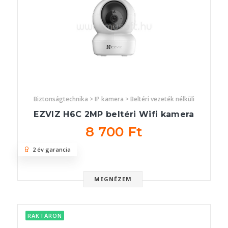
Biztonságtechnika > IP kamera > Beltéri vezeték nélküli
EZVIZ H6C 2MP beltéri Wifi kamera
8 700 Ft
2 év garancia
MEGNÉZEM
RAKTÁRON