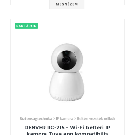
MEGNÉZEM
RAKTÁRON
Biztonságtechnika > IP kamera > Beltéri vezeték nélküli
DENVER IIC-215 - Wi-Fi beltéri IP
kamera Tuya app kompatibilis