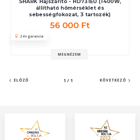
SHARK Hajszárító - HD731EU (1400W,
állítható hőmérséklet és
sebességfokozat, 3 tartozék)
56 000 Ft
2 év garancia
MEGNÉZEM
1 / 1
ELŐZŐ
KÖVETKEZŐ