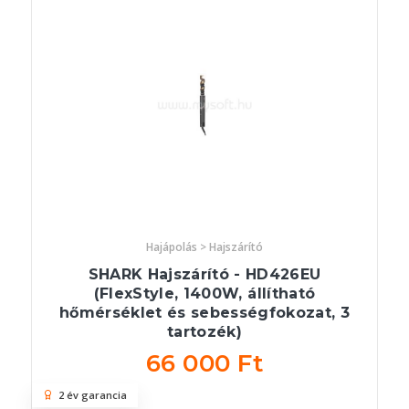
Hajápolás > Hajszárító
SHARK Hajszárító - HD426EU
(FlexStyle, 1400W, állítható
hőmérséklet és sebességfokozat, 3
tartozék)
66 000 Ft
2 év garancia