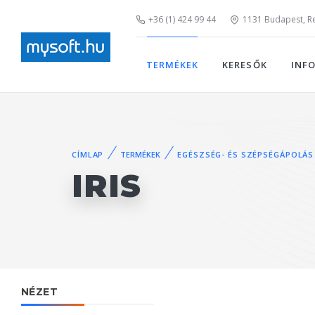
+36 (1) 424 99 44
1131 Budapest, Rei
TERMÉKEK
KERESŐK
INF
CÍMLAP
TERMÉKEK
EGÉSZSÉG- ÉS SZÉPSÉGÁPOLÁS
IRIS
NÉZET