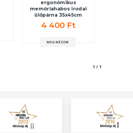
ergonómikus
memóriahabos irodai
ülőpárna 35x45cm
4 400 Ft
MEGNÉZEM
1 / 1