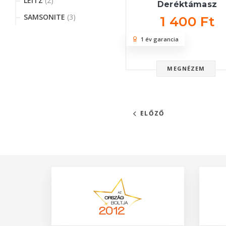
LEITZ
(2)
Deréktámasz
SAMSONITE
(3)
1 400 Ft
1 év garancia
MEGNÉZEM
ELŐZŐ