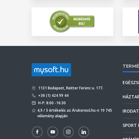
TERMÉ
EGÉSZS
1131 Budapest, Reitter Ferenc u. 177.
+36 (1) 424 99 44
HÁZTA
H-P: 8:00 -16:30
4,9 / 5 értékelés az Árukereső.hu-n 19 745
IRODAT
vélemény alapján
SPORT 