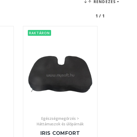
RENDEZÉS
1 / 1
RAKTÁRON
Egészségmegőrzés >
Háttámaszok és ülőpárnák
IRIS COMFORT