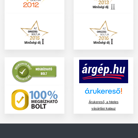
Árukereső, a hiteles
vásárlási kalauz