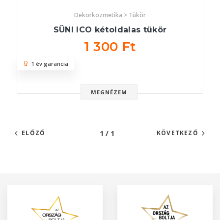
Dekorkozmetika > Tükör
SÜNI ICO kétoldalas tükör
1 300 Ft
1 év garancia
MEGNÉZEM
1 / 1
ELŐZŐ
KÖVETKEZŐ