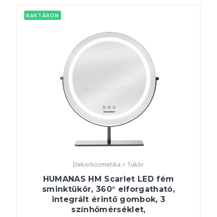
RAKTÁRON
Dekorkozmetika > Tükör
HUMANAS HM Scarlet LED fém
sminktükör, 360° elforgatható,
integrált érintő gombok, 3
színhőmérséklet,