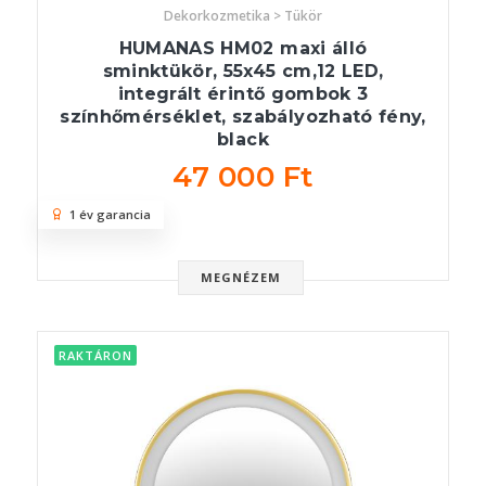
Dekorkozmetika > Tükör
HUMANAS HM02 maxi álló
sminktükör, 55x45 cm,12 LED,
integrált érintő gombok 3
színhőmérséklet, szabályozható fény,
black
47 000 Ft
1 év garancia
MEGNÉZEM
RAKTÁRON