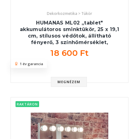
Dekorkozmetika > Tükör
HUMANAS ML02 ,,tablet"
akkumulátoros sminktükör, 25 x 19,1
cm, stílusos védőtok, állítható
fényerő, 3 színhőmérséklet,
18 600 Ft
1 év garancia
MEGNÉZEM
RAKTÁRON