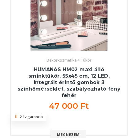
Dekorkozmetika > Tükör
HUMANAS HM02 maxi álló
sminktükör, 55x45 cm, 12 LED,
integrált érintő gombok 3
színhőmérséklet, szabályozható fény
fehér
47 000 Ft
2 év garancia
MEGNÉZEM