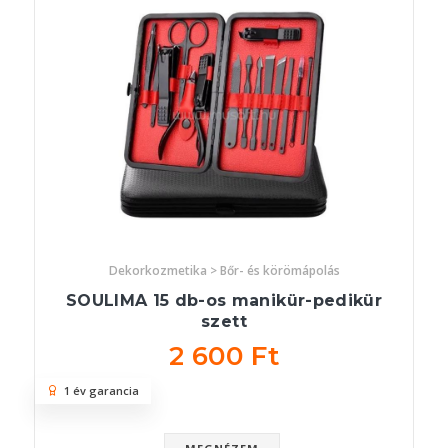
Dekorkozmetika > Bőr- és körömápolás
SOULIMA 15 db-os manikür-pedikür
szett
2 600 Ft
1 év garancia