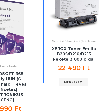
Nyomtató kiegészítők > Toner
XEROX Toner Emilia
B205/B210/B215
Fekete 3 000 oldal
22 490 Ft
tver > Irodai
OSOFT 365
ly HUN (6
MEGNÉZEM
ználó, 1 éves
őfizetés)
KTRONIKUS
ICENC]
 990 Ft