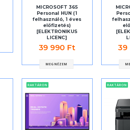
MICROSOFT 365
MICR
Personal HUN (1
Perso
felhasználó, 1 éves
felhas
előfizetés)
el
[ELEKTRONIKUS
[ELE
LICENC]
L
39 990 Ft
39
MEGNÉZEM
M
RAKTÁRON
RAKTÁRON