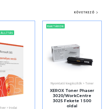
KÖVETKEZŐ
RAKTÁRON
ZÁLLÍTÁS
Nyomtató kiegészítők > Toner
XEROX Toner Phaser
3020/WorkCentre
3025 Fekete 1 500
oldal
tver > Irodai