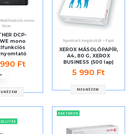
Multifunkciós mono
lézer
THER DCP-
Nyomtató kiegészítők > Papír
2WE mono
ifunkciós
XEROX MÁSOLÓPAPÍR,
rnyomtató
A4, 80 G, XEROX
BUSINESS (500 lap)
 990 Ft
5 990 Ft
a
MEGNÉZEM
EGNÉZEM
RAKTÁRON
ZÁLLÍTÁS