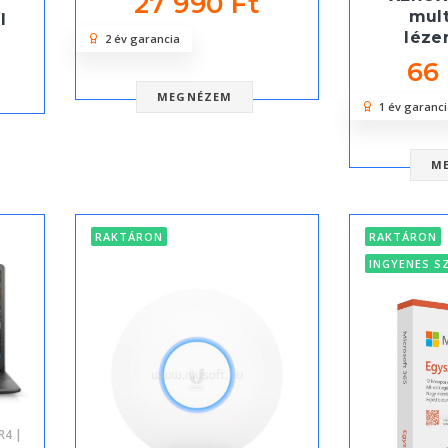
27 990 Ft
mult
l
léze
2 év garancia
66
MEGNÉZEM
1 év garanci
M
RAKTÁRON
RAKTÁRON
INGYENES S
R4 |