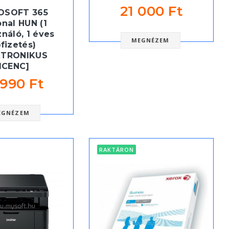
21 000 Ft
OSOFT 365
nal HUN (1
ználó, 1 éves
MEGNÉZEM
őfizetés)
KTRONIKUS
ICENC]
 990 Ft
EGNÉZEM
RAKTÁRON