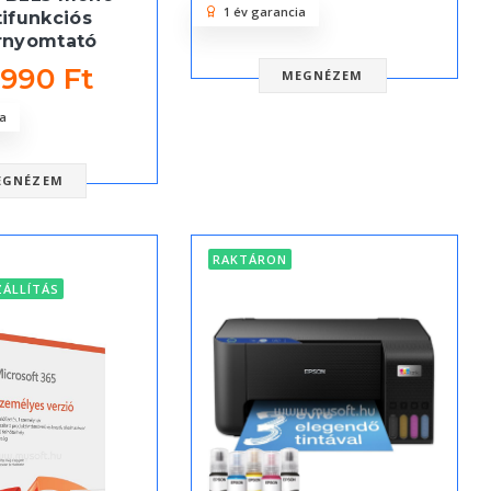
1 év garancia
ifunkciós
rnyomtató
 990 Ft
MEGNÉZEM
a
EGNÉZEM
RAKTÁRON
ZÁLLÍTÁS