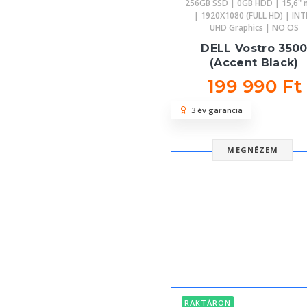
256GB SSD | 0GB HDD | 15,6" 
| 1920X1080 (FULL HD) | INT
UHD Graphics | NO OS
DELL Vostro 350
(Accent Black)
199 990 Ft
3 év garancia
MEGNÉZEM
RAKTÁRON