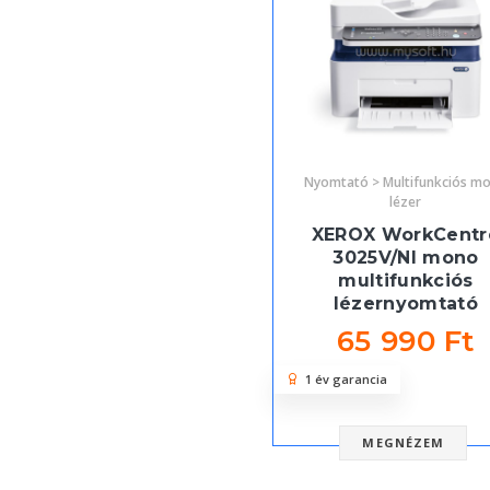
Nyomtató > Multifunkciós m
lézer
XEROX WorkCentr
3025V/NI mono
multifunkciós
lézernyomtató
65 990 Ft
1 év garancia
MEGNÉZEM