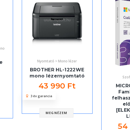
ono
Nyomtató > Mono lézer
e
BROTHER HL-1222WE
mono lézernyomtató
Szof
43 990 Ft
MICR
Fami
3 év garancia
felhas
el
[ELE
MEGNÉZEM
L
54