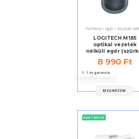
Periféria > Egér > Vezeték nél
LOGITECH M185
optikai vezeték
nélküli egér (szürk
8 990 Ft
1 év garancia
MEGNÉZEM
RAKTÁRON