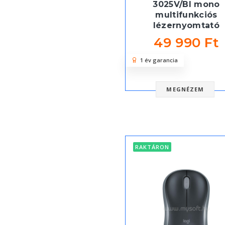
3025V/BI mono
multifunkciós
lézernyomtató
49 990 Ft
1 év garancia
MEGNÉZEM
RAKTÁRON