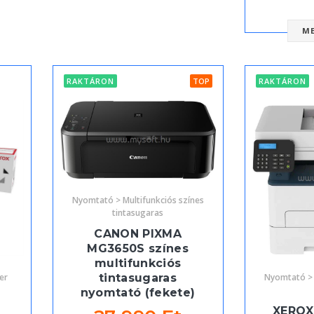
M
RAKTÁRON
TOP
RAKTÁRON
Nyomtató > Multifunkciós színes
tintasugaras
CANON PIXMA
MG3650S színes
multifunkciós
er
Nyomtató > 
tintasugaras
nyomtató (fekete)
XEROX