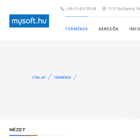
+36 (1) 424 99 44
1131 Budapest, Rei
TERMÉKEK
KERESŐK
INF
CÍMLAP
TERMÉKEK
NÉZET