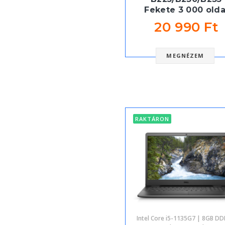
Fekete 3 000 olda
20 990 Ft
MEGNÉZEM
RAKTÁRON
Intel Core i5-1135G7 | 8GB DD