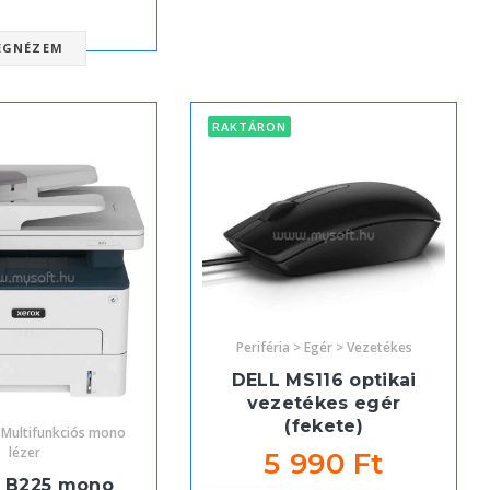
EGNÉZEM
RAKTÁRON
Periféria > Egér > Vezetékes
DELL MS116 optikai
vezetékes egér
(fekete)
Multifunkciós mono
lézer
5 990 Ft
 B225 mono