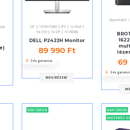
Nyomtató > 
24" | 1920x1080 | IPS | 1x VGA |
küli
0x DVI | 1x DP | 1x HDMI
BRO
162
DELL P2422H Monitor
mult
e)
89 990 Ft
léze
69
3 év garancia
3 év garanci
MEGNÉZEM
M
RAKTÁRON
RAKTÁRON
INGYENES S