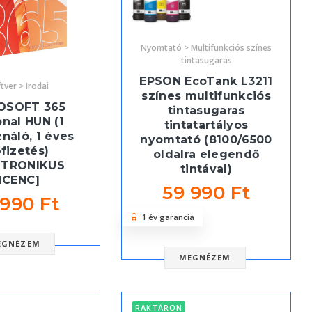
Nyomtató > Multifunkciós színes
tintasugaras
EPSON EcoTank L3211
tver > Irodai
színes multifunkciós
OSOFT 365
tintasugaras
nal HUN (1
tintatartályos
ználó, 1 éves
nyomtató (8100/6500
őfizetés)
oldalra elegendő
KTRONIKUS
tintával)
ICENC]
59 990 Ft
 990 Ft
1 év garancia
EGNÉZEM
MEGNÉZEM
RAKTÁRON