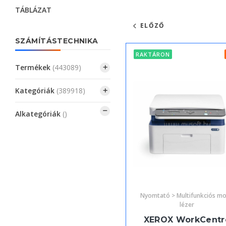
TÁBLÁZAT
ELŐZŐ
SZÁMÍTÁSTECHNIKA
RAKTÁRON
Termékek
(443089)
Kategóriák
(389918)
Alkategóriák
()
Nyomtató > Multifunkciós m
lézer
XEROX WorkCentr