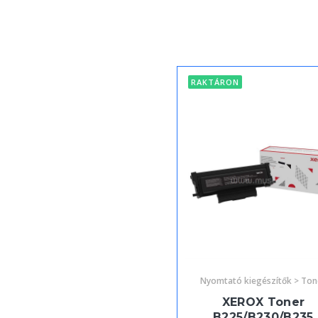
RAKTÁRON
Nyomtató kiegészítők > Ton
XEROX Toner
B225/B230/B235