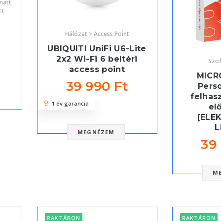
matt
EL
Hálózat > Access Point
0
UBIQUITI UniFi U6-Lite
2x2 Wi-Fi 6 beltéri
Szof
access point
MICR
39 990 Ft
Perso
felhas
1 év garancia
el
[ELE
L
MEGNÉZEM
39
M
RAKTÁRON
RAKTÁRON