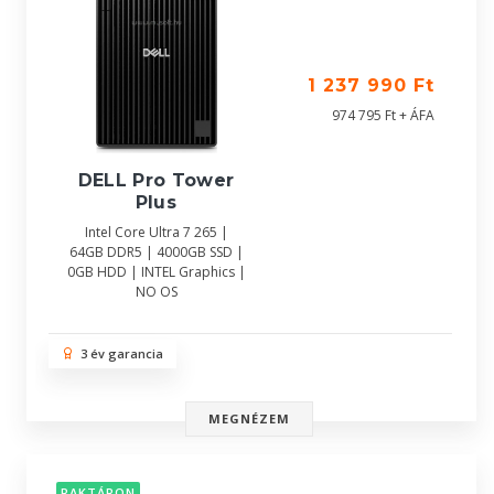
1 237 990 Ft
974 795 Ft + ÁFA
DELL Pro Tower
Plus
Intel Core Ultra 7 265 |
64GB DDR5 | 4000GB SSD |
0GB HDD | INTEL Graphics |
NO OS
3 év garancia
MEGNÉZEM
RAKTÁRON