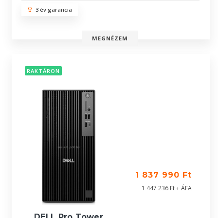
3 év garancia
MEGNÉZEM
RAKTÁRON
1 837 990 Ft
1 447 236 Ft + ÁFA
DELL Pro Tower