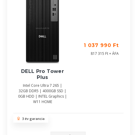
1 037 990 Ft
817 315 Ft + ÁFA
DELL Pro Tower
Plus
Intel Core Ultra 7 265 |
32GB DDR5 | 4000GB SSD |
0GB HDD | INTEL Graphics |
W11 HOME
3 év garancia