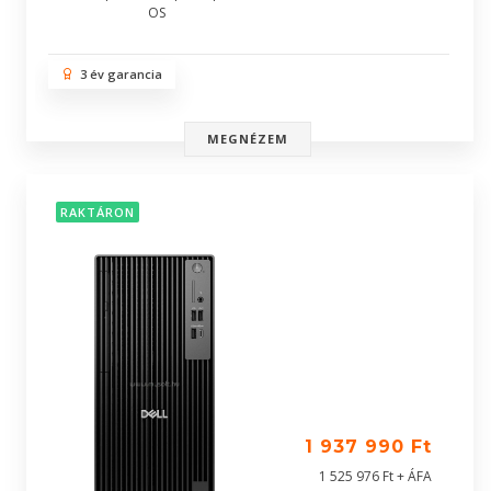
OS
3 év garancia
MEGNÉZEM
RAKTÁRON
1 937 990 Ft
1 525 976 Ft + ÁFA