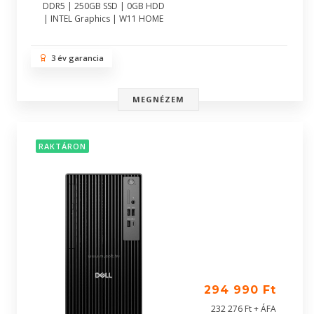
DDR5 | 250GB SSD | 0GB HDD
| INTEL Graphics | W11 HOME
3 év garancia
MEGNÉZEM
RAKTÁRON
294 990 Ft
232 276 Ft + ÁFA