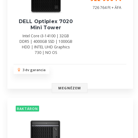
726 764 Ft + ÁFA
DELL Optiplex 7020
Mini Tower
Intel Core i3-14100 | 32GB
DDR5 | 4000GB SSD | 1000GB
HDD | INTEL UHD Graphics
730 | NO OS
3 év garancia
MEGNÉZEM
RAKTÁRON