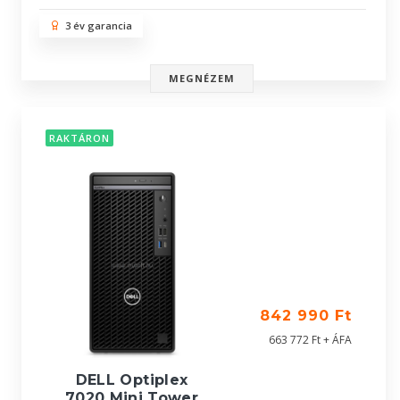
3 év garancia
MEGNÉZEM
RAKTÁRON
842 990 Ft
663 772 Ft + ÁFA
DELL Optiplex
7020 Mini Tower