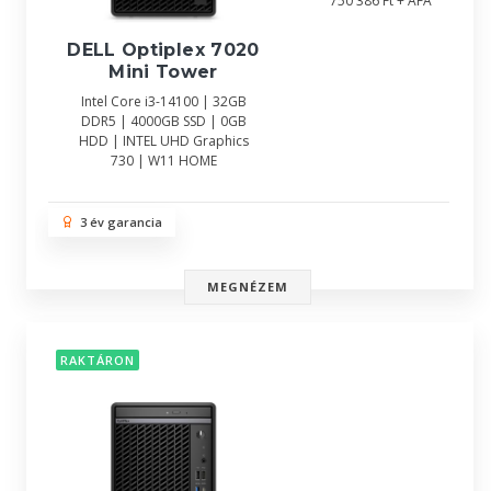
750 386 Ft + ÁFA
DELL Optiplex 7020
Mini Tower
Intel Core i3-14100 | 32GB
DDR5 | 4000GB SSD | 0GB
HDD | INTEL UHD Graphics
730 | W11 HOME
3 év garancia
MEGNÉZEM
RAKTÁRON