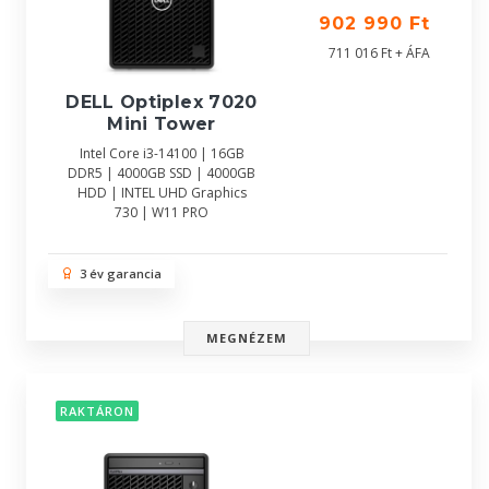
902 990 Ft
711 016 Ft + ÁFA
DELL Optiplex 7020
Mini Tower
Intel Core i3-14100 | 16GB
DDR5 | 4000GB SSD | 4000GB
HDD | INTEL UHD Graphics
730 | W11 PRO
3 év garancia
MEGNÉZEM
RAKTÁRON