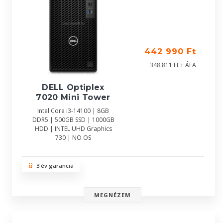
442 990 Ft
348 811 Ft + ÁFA
DELL Optiplex
7020 Mini Tower
Intel Core i3-14100 | 8GB
DDR5 | 500GB SSD | 1000GB
HDD | INTEL UHD Graphics
730 | NO OS
3 év garancia
MEGNÉZEM