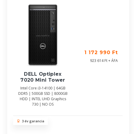
1 172 990 Ft
923 614 Ft + ÁFA
DELL Optiplex
7020 Mini Tower
Intel Core i3-14100 | 64GB
DDR5 | 500GB SSD | 8000GB
HDD | INTEL UHD Graphics
730 | NO OS
3 év garancia