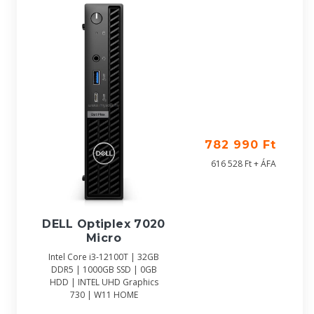
782 990 Ft
616 528 Ft + ÁFA
DELL Optiplex 7020
Micro
Intel Core i3-12100T | 32GB
DDR5 | 1000GB SSD | 0GB
HDD | INTEL UHD Graphics
730 | W11 HOME