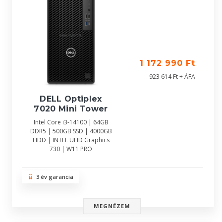
1 172 990 Ft
923 614 Ft + ÁFA
DELL Optiplex
7020 Mini Tower
Intel Core i3-14100 | 64GB
DDR5 | 500GB SSD | 4000GB
HDD | INTEL UHD Graphics
730 | W11 PRO
3 év garancia
MEGNÉZEM