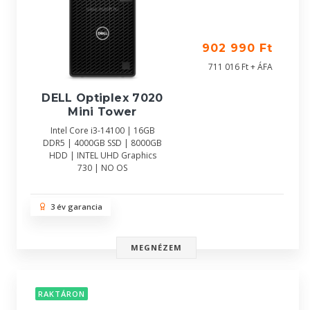
902 990 Ft
711 016 Ft + ÁFA
DELL Optiplex 7020
Mini Tower
Intel Core i3-14100 | 16GB
DDR5 | 4000GB SSD | 8000GB
HDD | INTEL UHD Graphics
730 | NO OS
3 év garancia
MEGNÉZEM
RAKTÁRON