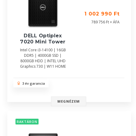
1 002 990 Ft
789 756 Ft + ÁFA
DELL Optiplex
7020 Mini Tower
Intel Core i3-14100 | 16GB
DDR5 | 4000GB SSD |
8000GB HDD | INTEL UHD
Graphics 730 | W11 HOME
3 év garancia
MEGNÉZEM
RAKTÁRON