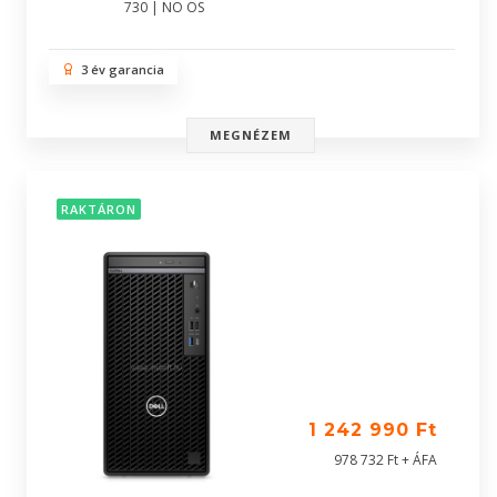
730 | NO OS
3 év garancia
MEGNÉZEM
RAKTÁRON
1 242 990 Ft
978 732 Ft + ÁFA