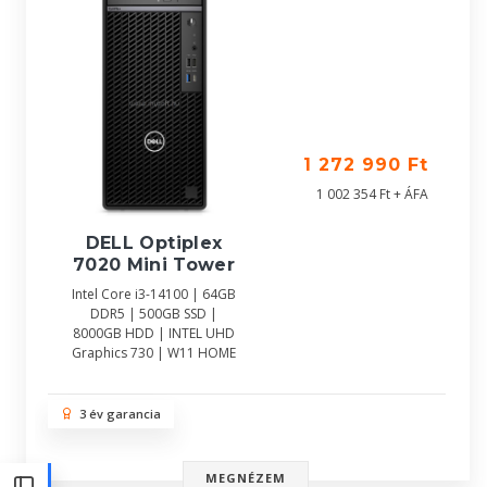
1 272 990 Ft
1 002 354 Ft + ÁFA
DELL Optiplex
7020 Mini Tower
Intel Core i3-14100 | 64GB
DDR5 | 500GB SSD |
8000GB HDD | INTEL UHD
Graphics 730 | W11 HOME
3 év garancia
MEGNÉZEM