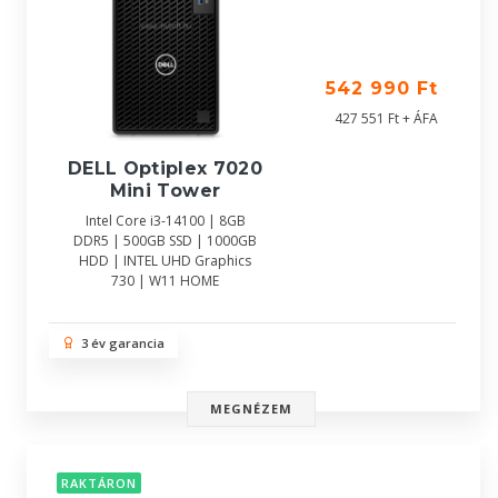
542 990 Ft
427 551 Ft + ÁFA
DELL Optiplex 7020
Mini Tower
Intel Core i3-14100 | 8GB
DDR5 | 500GB SSD | 1000GB
HDD | INTEL UHD Graphics
730 | W11 HOME
3 év garancia
MEGNÉZEM
RAKTÁRON