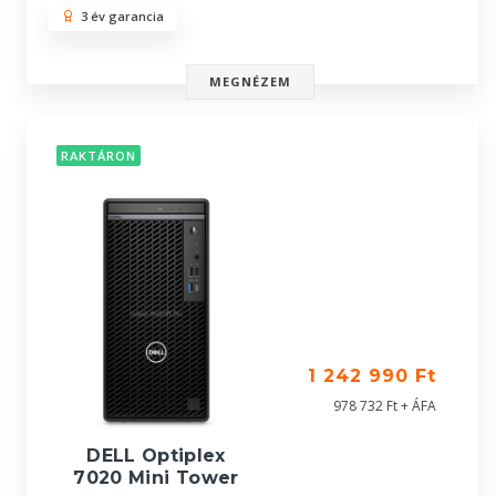
3 év garancia
MEGNÉZEM
RAKTÁRON
1 242 990 Ft
978 732 Ft + ÁFA
DELL Optiplex
7020 Mini Tower