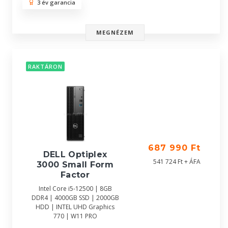
3 év garancia
MEGNÉZEM
RAKTÁRON
687 990 Ft
DELL Optiplex
541 724 Ft + ÁFA
3000 Small Form
Factor
Intel Core i5-12500 | 8GB
DDR4 | 4000GB SSD | 2000GB
HDD | INTEL UHD Graphics
770 | W11 PRO