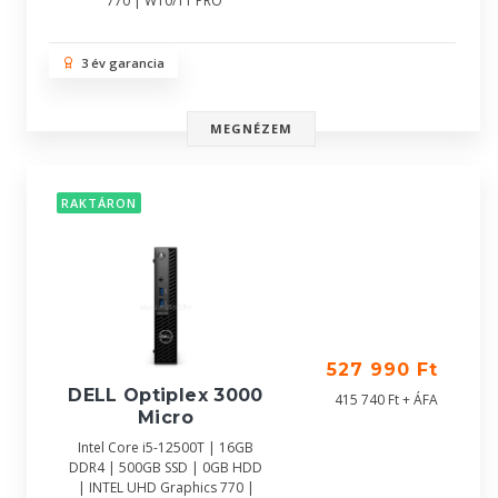
770 | W10/11 PRO
3 év garancia
MEGNÉZEM
RAKTÁRON
527 990 Ft
DELL Optiplex 3000
415 740 Ft + ÁFA
Micro
Intel Core i5-12500T | 16GB
DDR4 | 500GB SSD | 0GB HDD
| INTEL UHD Graphics 770 |