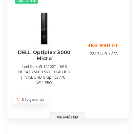
RAKTÁRON
360 990 Ft
DELL Optiplex 3000
284 244 Ft + ÁFA
Micro
Intel Core i5-12500T | 8GB
DDR4 | 250GB SSD | 0GB HDD
| INTEL UHD Graphics 770 |
W11 PRO
3 év garancia
MEGNÉZEM