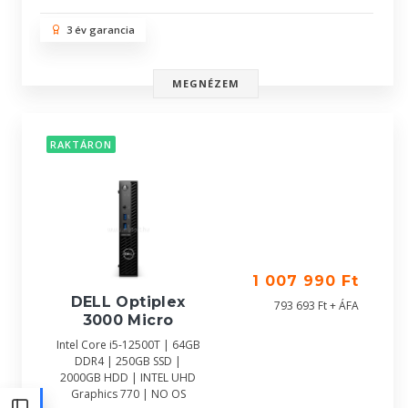
3 év garancia
MEGNÉZEM
RAKTÁRON
1 007 990 Ft
DELL Optiplex
793 693 Ft + ÁFA
3000 Micro
Intel Core i5-12500T | 64GB
DDR4 | 250GB SSD |
2000GB HDD | INTEL UHD
Graphics 770 | NO OS