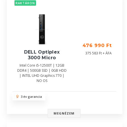
RAKTÁRON
476 990 Ft
DELL Optiplex
375 583 Ft + ÁFA
3000 Micro
Intel Core i5-12500T | 12GB
DDR4 | 500GB SSD | 0GB HDD
| INTEL UHD Graphics 770 |
NO OS
3 év garancia
MEGNÉZEM