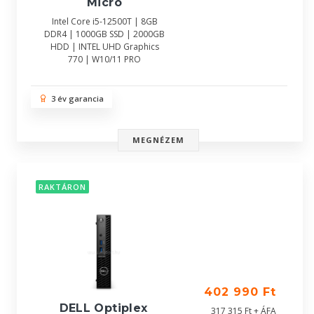
Micro
Intel Core i5-12500T | 8GB
DDR4 | 1000GB SSD | 2000GB
HDD | INTEL UHD Graphics
770 | W10/11 PRO
3 év garancia
MEGNÉZEM
RAKTÁRON
402 990 Ft
DELL Optiplex
317 315 Ft + ÁFA