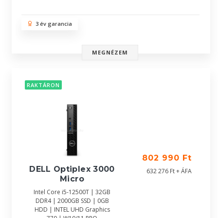
3 év garancia
MEGNÉZEM
RAKTÁRON
802 990 Ft
DELL Optiplex 3000
632 276 Ft + ÁFA
Micro
Intel Core i5-12500T | 32GB
DDR4 | 2000GB SSD | 0GB
HDD | INTEL UHD Graphics