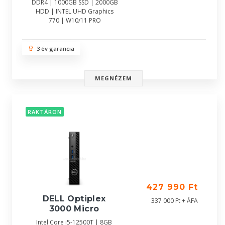
DDR4 | 1000GB SSD | 2000GB
HDD | INTEL UHD Graphics
770 | W10/11 PRO
3 év garancia
MEGNÉZEM
RAKTÁRON
427 990 Ft
DELL Optiplex
337 000 Ft + ÁFA
3000 Micro
Intel Core i5-12500T | 8GB