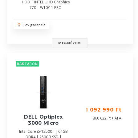
HDD | INTEL UHD Graphics
770 | W10/11 PRO
3 év garancia
MEGNÉZEM
RAKTÁRON
1 092 990 Ft
DELL Optiplex
860 622 Ft + ÁFA
3000 Micro
Intel Core i5-12500T | 64GB
DDR4 | 250GB SSD |