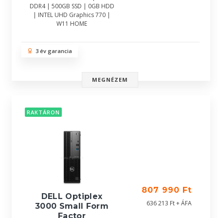
DDR4 | 500GB SSD | 0GB HDD
| INTEL UHD Graphics 770 |
W11 HOME
3 év garancia
MEGNÉZEM
RAKTÁRON
807 990 Ft
DELL Optiplex
636 213 Ft + ÁFA
3000 Small Form
Factor