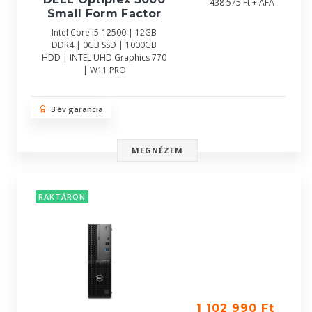
438 575 Ft + ÁFA
Small Form Factor
Intel Core i5-12500 | 12GB
DDR4 | 0GB SSD | 1000GB
HDD | INTEL UHD Graphics 770
| W11 PRO
3 év garancia
MEGNÉZEM
RAKTÁRON
1 102 990 Ft