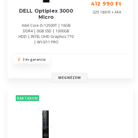
412 990 Ft
DELL Optiplex 3000
325 189 Ft + ÁFA
Micro
Intel Core i5-12500T | 16GB
DDR4 | 0GB SSD | 1000GB
HDD | INTEL UHD Graphics 770
| W10/11 PRO
3 év garancia
MEGNÉZEM
RAKTÁRON