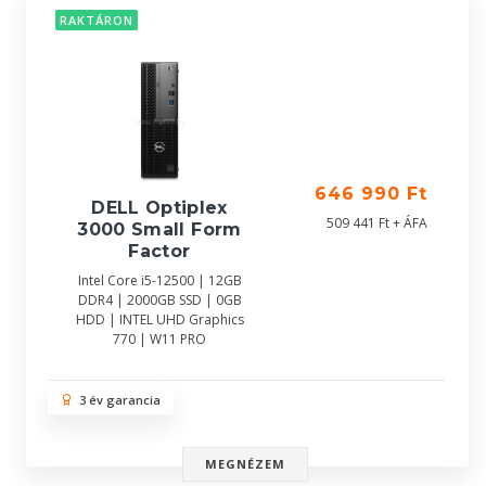
RAKTÁRON
646 990 Ft
DELL Optiplex
509 441 Ft + ÁFA
3000 Small Form
Factor
Intel Core i5-12500 | 12GB
DDR4 | 2000GB SSD | 0GB
HDD | INTEL UHD Graphics
770 | W11 PRO
3 év garancia
MEGNÉZEM