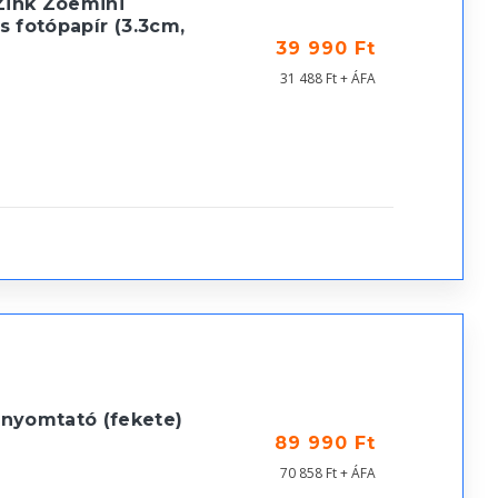
Zink Zoemini
s fotópapír (3.3cm,
39 990 Ft
31 488 Ft + ÁFA
nyomtató (fekete)
89 990 Ft
70 858 Ft + ÁFA