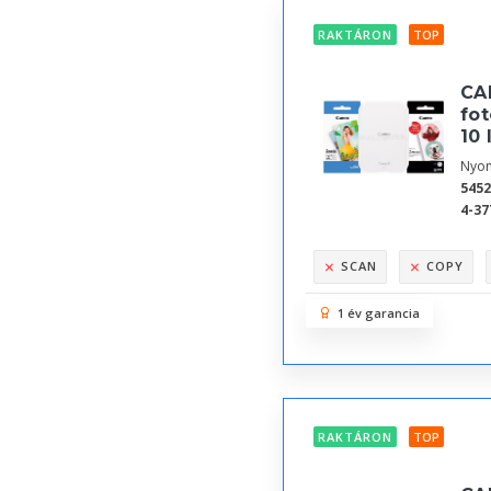
RAKTÁRON
TOP
CA
fot
10 
Nyom
545
4-37
SCAN
COPY
1 év garancia
RAKTÁRON
TOP