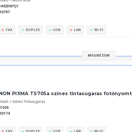
tató > Mono lézer
2442DWYJ1
10797
FAX
DUPLEX
USB
LAN
WI-FI
MEGNÉZEM
NON PIXMA TS705a színes tintasugaras fotónyomta
tató > Színes Tintasugaras
9C026
03174
FAX
DUPLEX
USB
LAN
WI-FI