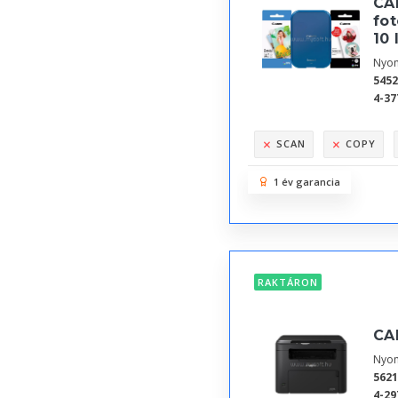
CA
fot
10 
Nyom
545
4-37
SCAN
COPY
1 év garancia
RAKTÁRON
CA
Nyom
562
4-29