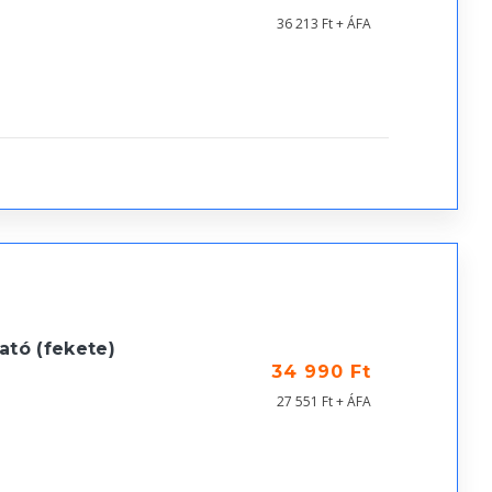
36 213 Ft + ÁFA
tó (fekete)
34 990 Ft
27 551 Ft + ÁFA