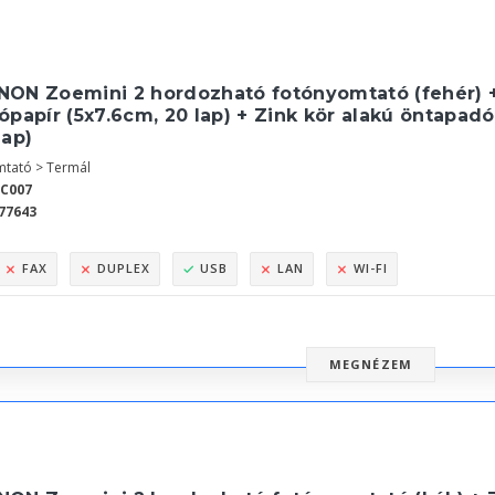
NON Zoemini 2 hordozható fotónyomtató (fehér) 
ópapír (5x7.6cm, 20 lap) + Zink kör alakú öntapadó
lap)
tató > Termál
2C007
77643
FAX
DUPLEX
USB
LAN
WI-FI
MEGNÉZEM