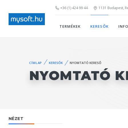
+36 (1) 424 99 44
1131 Budapest, Rei
TERMÉKEK
KERESŐK
INF
CÍMLAP
KERESŐK
NYOMTATÓ KERESŐ
NYOMTATÓ K
NÉZET