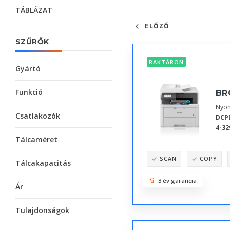
TÁBLÁZAT
ELŐZŐ
SZŰRŐK
RAKTÁRON
Gyártó
Funkció
BR
Nyom
Csatlakozók
DCP
4-32
Tálcaméret
SCAN
COPY
Tálcakapacitás
3 év garancia
Ár
Tulajdonságok