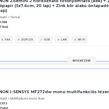
NON Zoemini 2 hordozható fotónyomtató (kék) + 
ópapír (5x7.6cm, 20 lap) + Zink kör alakú öntapadó
lap)
tató > Termál
2C008
77642
FAX
DUPLEX
USB
LAN
WI-FI
MEGNÉZEM
NON i-SENSYS MF272dw mono multifunkciós lézer
tató > Multifunkciós mono lézer
1C013
75403