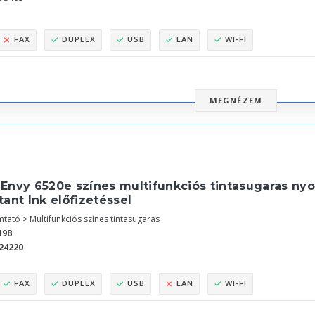
FAX
DUPLEX
USB
LAN
WI-FI
MEGNÉZEM
 Envy 6520e színes multifunkciós tintasugaras ny
tant Ink előfizetéssel
tató > Multifunkciós színes tintasugaras
N9B
24220
FAX
DUPLEX
USB
LAN
WI-FI