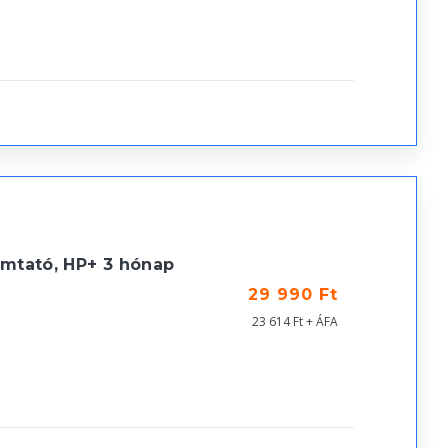
omtató, HP+ 3 hónap
29 990 Ft
23 614 Ft + ÁFA