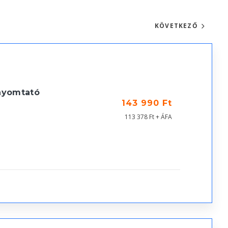
KÖVETKEZŐ
nyomtató
143 990 Ft
113 378 Ft + ÁFA