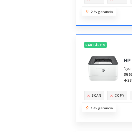
2 év garancia
RAKTÁRON
HP
Nyom
3G6
4-28
SCAN
COPY
1 év garancia