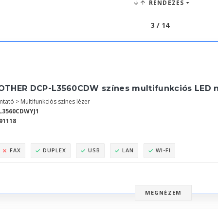
RENDEZÉS
3 / 14
OTHER DCP-L3560CDW színes multifunkciós LED 
tató > Multifunkciós színes lézer
L3560CDWYJ1
91118
FAX
DUPLEX
USB
LAN
WI-FI
MEGNÉZEM