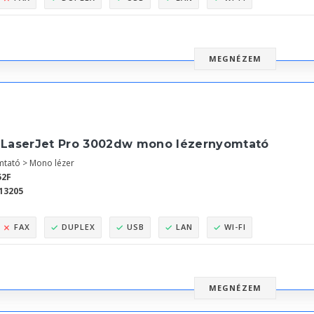
MEGNÉZEM
 LaserJet Pro 3002dw mono lézernyomtató
tató > Mono lézer
52F
13205
FAX
DUPLEX
USB
LAN
WI-FI
MEGNÉZEM