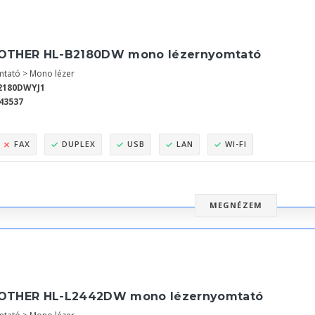
OTHER HL-B2180DW mono lézernyomtató
tató > Mono lézer
2180DWYJ1
43537
FAX
DUPLEX
USB
LAN
WI-FI
MEGNÉZEM
OTHER HL-L2442DW mono lézernyomtató