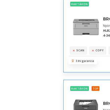
RAKTÁRON
BR
Nyom
HLB
4-34
SCAN
COPY
3 év garancia
RAKTÁRON
TOP
BR