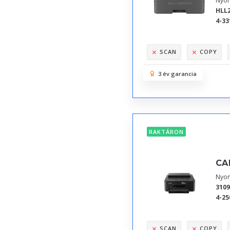
Nyom
HLL
4-33
SCAN
COPY
3 év garancia
RAKTÁRON
CA
Nyom
310
4-25
SCAN
COPY