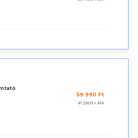
mtató
59 990 Ft
47 236 Ft + ÁFA