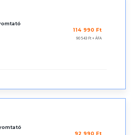
yomtató
114 990 Ft
90 543 Ft + ÁFA
yomtató
92 990 Ft