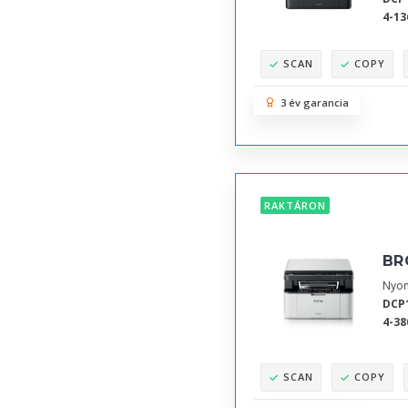
4-13
SCAN
COPY
3 év garancia
RAKTÁRON
BR
Nyom
DCP
4-38
SCAN
COPY