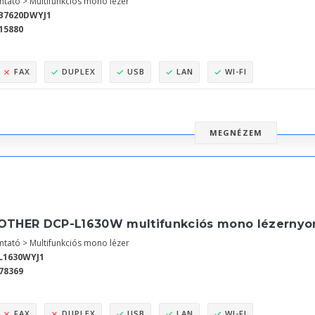
tató > Multifunkciós mono lézer
B7620DWYJ1
15880
FAX
DUPLEX
USB
LAN
WI-FI
MEGNÉZEM
OTHER DCP-L1630W multifunkciós mono lézernyom
tató > Multifunkciós mono lézer
L1630WYJ1
78369
FAX
DUPLEX
USB
LAN
WI-FI