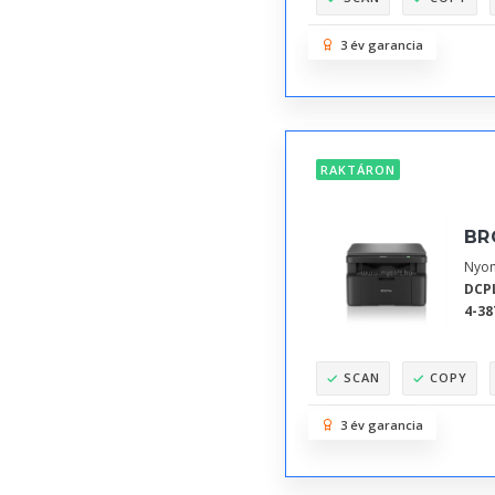
3 év garancia
RAKTÁRON
BR
Nyom
DCP
4-38
SCAN
COPY
3 év garancia