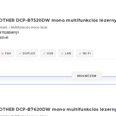
OTHER DCP-B7520DW mono multifunkciós lézern
tató > Multifunkciós mono lézer
B7520DWYJ1
33141
FAX
DUPLEX
USB
LAN
WI-FI
MEGNÉZEM
OTHER DCP-B7620DW mono multifunkciós lézern