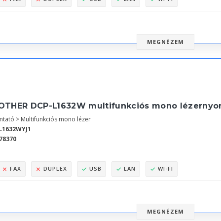
MEGNÉZEM
OTHER DCP-L1632W multifunkciós mono lézernyom
tató > Multifunkciós mono lézer
L1632WYJ1
78370
FAX
DUPLEX
USB
LAN
WI-FI
MEGNÉZEM