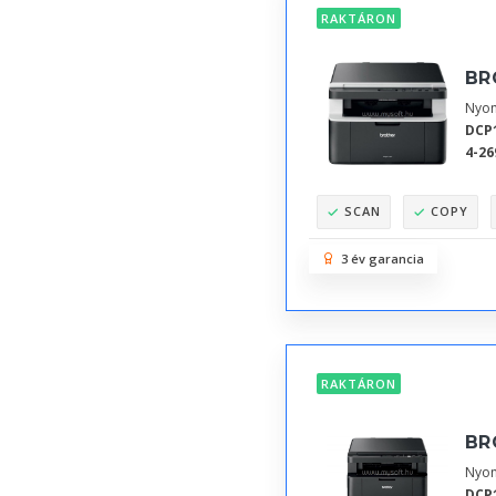
RAKTÁRON
BR
Nyom
DCP
4-26
SCAN
COPY
3 év garancia
RAKTÁRON
BR
Nyom
DCP