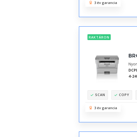
3 év garancia
RAKTÁRON
BR
Nyom
DCP
4-24
SCAN
COPY
3 év garancia