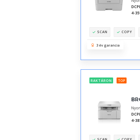
Nyom
DCP
4-35
SCAN
COPY
3 év garancia
RAKTÁRON
TOP
BR
Nyom
DCP
4-38
SCAN
COPY