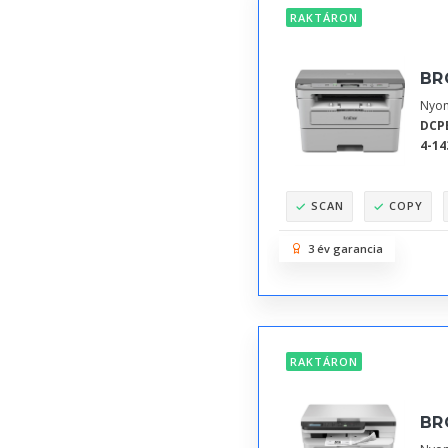
RAKTÁRON
BR
Nyom
DCP
4-14
SCAN
COPY
3 év garancia
RAKTÁRON
BR