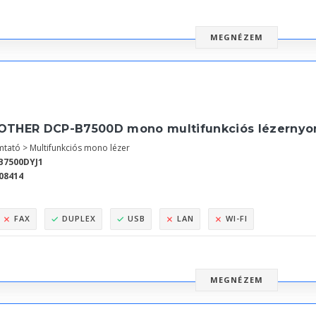
MEGNÉZEM
OTHER DCP-B7500D mono multifunkciós lézernyo
tató > Multifunkciós mono lézer
B7500DYJ1
08414
FAX
DUPLEX
USB
LAN
WI-FI
MEGNÉZEM