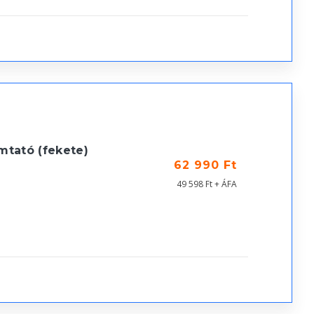
tató (fekete)
62 990 Ft
49 598 Ft + ÁFA