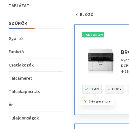
TÁBLÁZAT
ELŐZŐ
SZŰRŐK
RAKTÁRON
Gyártó
Funkció
BR
Nyom
Csatlakozók
DCP
4-26
Tálcaméret
SCAN
COPY
Tálcakapacitás
3 év garancia
Ár
Tulajdonságok