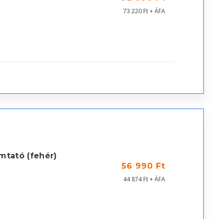
73 220 Ft + ÁFA
tató (fehér)
56 990 Ft
44 874 Ft + ÁFA