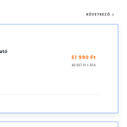
KÖVETKEZŐ
ató
51 990 Ft
40 937 Ft + ÁFA