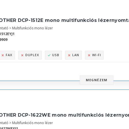
OTHER DCP-1512E mono multifunkciós lézernyomt
tató > Multifunkciós mono lézer
1512EYJ1
9909
FAX
DUPLEX
USB
LAN
WI-FI
MEGNÉZEM
OTHER DCP-1622WE mono multifunkciós lézernyo
tató > Multifunkciós mono lézer
1622WEYJ1