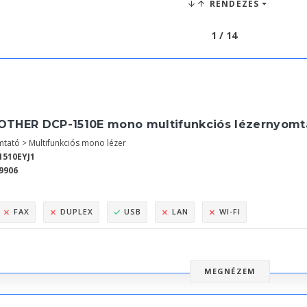
RENDEZÉS
1 / 14
OTHER DCP-1510E mono multifunkciós lézernyomt
tató > Multifunkciós mono lézer
1510EYJ1
9906
FAX
DUPLEX
USB
LAN
WI-FI
MEGNÉZEM