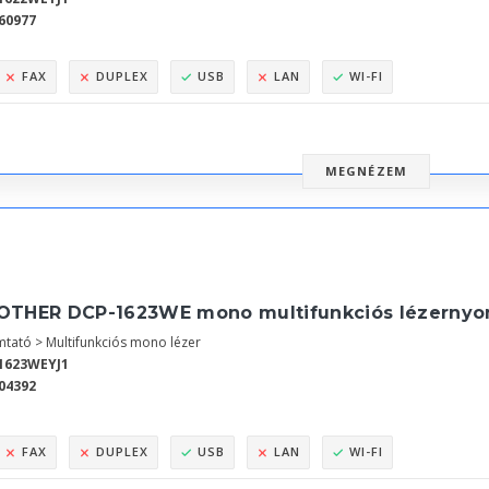
60977
FAX
DUPLEX
USB
LAN
WI-FI
MEGNÉZEM
OTHER DCP-1623WE mono multifunkciós lézernyo
tató > Multifunkciós mono lézer
1623WEYJ1
04392
FAX
DUPLEX
USB
LAN
WI-FI