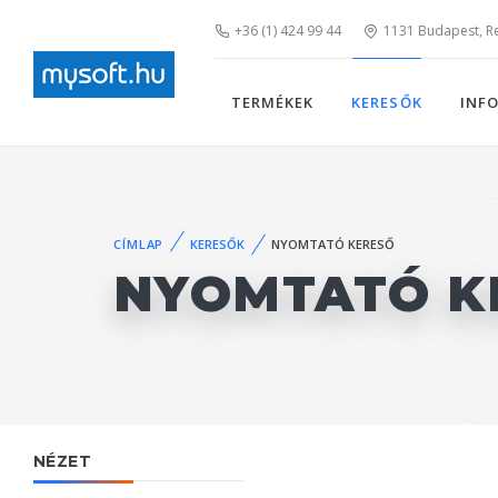
+36 (1) 424 99 44
1131 Budapest, Rei
TERMÉKEK
KERESŐK
INF
CÍMLAP
KERESŐK
NYOMTATÓ KERESŐ
NYOMTATÓ K
NÉZET