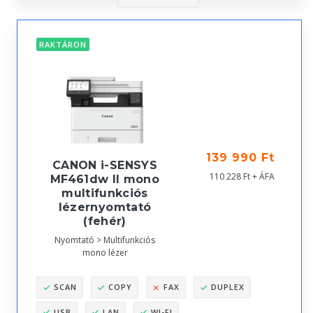
RAKTÁRON
139 990 Ft
CANON i-SENSYS
110 228 Ft + ÁFA
MF461dw II mono
multifunkciós
lézernyomtató
(fehér)
Nyomtató > Multifunkciós
mono lézer
SCAN
COPY
FAX
DUPLEX
USB
LAN
WI-FI