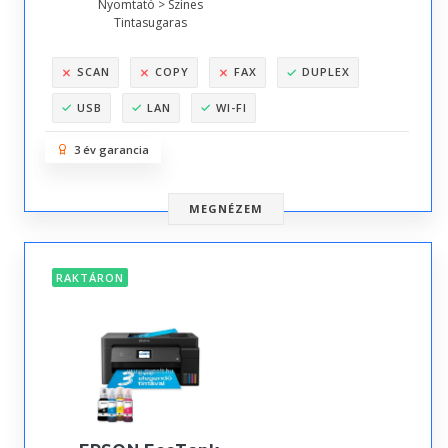
Nyomtató > Színes
Tintasugaras
SCAN
COPY
FAX
DUPLEX
USB
LAN
WI-FI
3 év garancia
MEGNÉZEM
RAKTÁRON