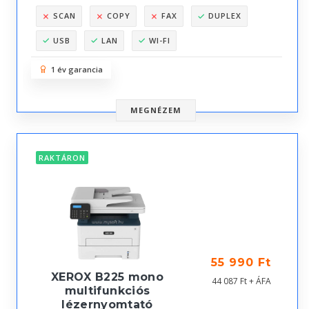
SCAN
COPY
FAX
DUPLEX
USB
LAN
WI-FI
1 év garancia
MEGNÉZEM
RAKTÁRON
55 990 Ft
XEROX B225 mono
44 087 Ft + ÁFA
multifunkciós
lézernyomtató