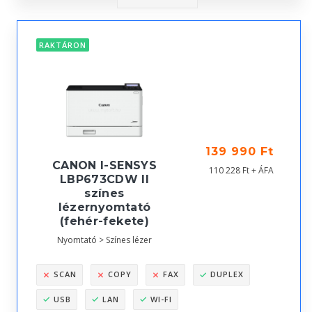
RAKTÁRON
139 990 Ft
CANON I-SENSYS
110 228 Ft + ÁFA
LBP673CDW II
színes
lézernyomtató
(fehér-fekete)
Nyomtató > Színes lézer
SCAN
COPY
FAX
DUPLEX
USB
LAN
WI-FI