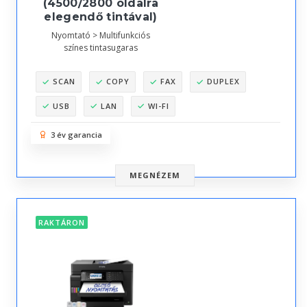
(4500/2800 oldalra
elegendő tintával)
Nyomtató > Multifunkciós
színes tintasugaras
SCAN
COPY
FAX
DUPLEX
USB
LAN
WI-FI
3 év garancia
MEGNÉZEM
RAKTÁRON