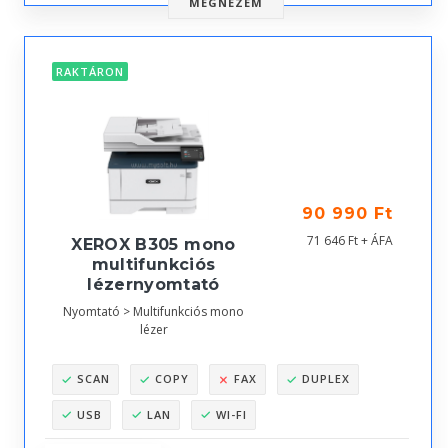
MEGNÉZEM
RAKTÁRON
90 990 Ft
71 646 Ft + ÁFA
XEROX B305 mono
multifunkciós
lézernyomtató
Nyomtató > Multifunkciós mono
lézer
SCAN
COPY
FAX
DUPLEX
USB
LAN
WI-FI