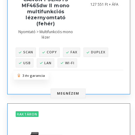
127 551 Ft + ÁFA
MF465dw II mono
multifunkciós
lézernyomtató
(fehér)
Nyomtató > Multifunkciós mono
lézer
SCAN
COPY
FAX
DUPLEX
USB
LAN
WI-FI
3 év garancia
MEGNÉZEM
RAKTÁRON