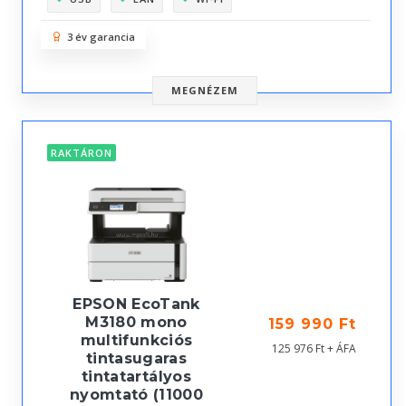
3 év garancia
MEGNÉZEM
RAKTÁRON
EPSON EcoTank
M3180 mono
159 990 Ft
multifunkciós
125 976 Ft + ÁFA
tintasugaras
tintatartályos
nyomtató (11000