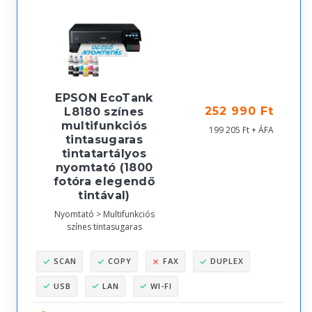
EPSON EcoTank
252 990 Ft
L8180 színes
multifunkciós
199 205 Ft + ÁFA
tintasugaras
tintatartályos
nyomtató (1800
fotóra elegendő
tintával)
Nyomtató > Multifunkciós
színes tintasugaras
SCAN
COPY
FAX
DUPLEX
USB
LAN
WI-FI