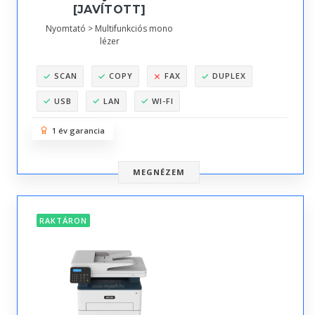
[JAVÍTOTT]
Nyomtató > Multifunkciós mono
lézer
SCAN
COPY
FAX
DUPLEX
USB
LAN
WI-FI
1 év garancia
MEGNÉZEM
RAKTÁRON