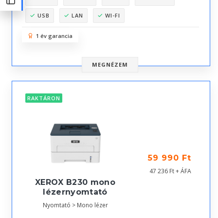
USB
LAN
WI-FI
1 év garancia
MEGNÉZEM
RAKTÁRON
59 990 Ft
47 236 Ft + ÁFA
XEROX B230 mono
lézernyomtató
Nyomtató > Mono lézer