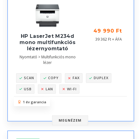
49 990 Ft
HP LaserJet M234d
39 362 Ft + ÁFA
mono multifunkciós
lézernyomtató
Nyomtató > Multifunkciós mono
lézer
SCAN
COPY
FAX
DUPLEX
USB
LAN
WI-FI
1 év garancia
MEGNÉZEM