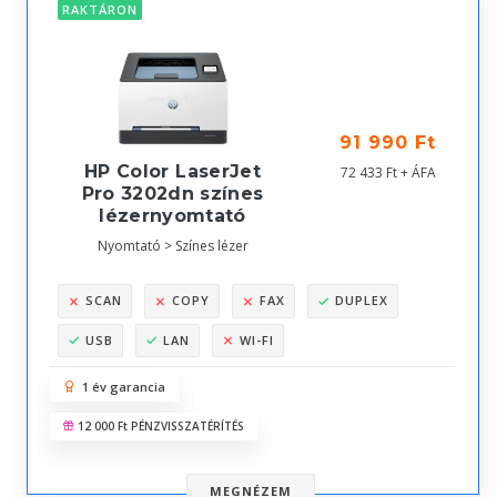
RAKTÁRON
91 990 Ft
HP Color LaserJet
72 433 Ft + ÁFA
Pro 3202dn színes
lézernyomtató
Nyomtató > Színes lézer
SCAN
COPY
FAX
DUPLEX
USB
LAN
WI-FI
1 év garancia
12 000 Ft PÉNZVISSZATÉRÍTÉS
MEGNÉZEM