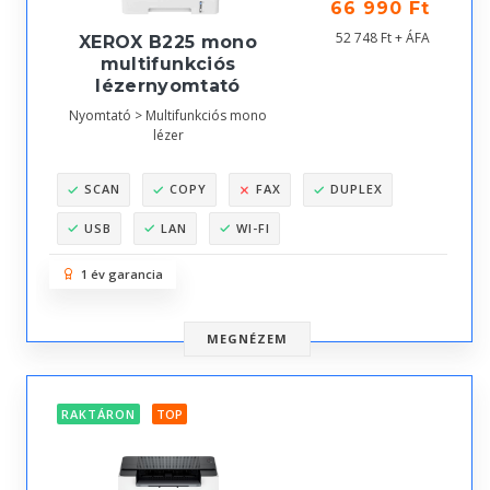
66 990 Ft
52 748 Ft + ÁFA
XEROX B225 mono
multifunkciós
lézernyomtató
Nyomtató > Multifunkciós mono
lézer
SCAN
COPY
FAX
DUPLEX
USB
LAN
WI-FI
1 év garancia
MEGNÉZEM
RAKTÁRON
TOP