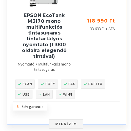
EPSON EcoTank
118 990 Ft
M3170 mono
multifunkciós
93 693 Ft + ÁFA
tintasugaras
tintatartályos
nyomtató (11000
oldalra elegendő
tintával)
Nyomtató > Multifunkciós mono
tintasugaras
SCAN
COPY
FAX
DUPLEX
USB
LAN
WI-FI
3 év garancia
MEGNÉZEM