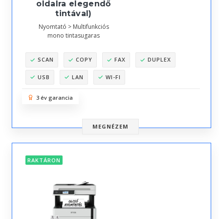
oldalra elegendő
tintával)
Nyomtató > Multifunkciós
mono tintasugaras
SCAN
COPY
FAX
DUPLEX
USB
LAN
WI-FI
3 év garancia
MEGNÉZEM
RAKTÁRON