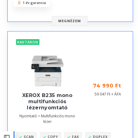
1 év garancia
MEGNÉZEM
RAKTÁRON
74 990 Ft
59 047 Ft + ÁFA
XEROX B235 mono
multifunkciós
lézernyomtató
Nyomtató > Multifunkciós mono
lézer
SCAN
COPY
FAX
DUPLEX