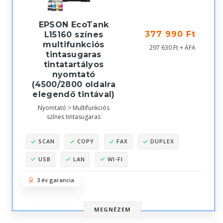
EPSON EcoTank
377 990 Ft
L15160 színes
multifunkciós
297 630 Ft + ÁFA
tintasugaras
tintatartályos
nyomtató
(4500/2800 oldalra
elegendő tintával)
Nyomtató > Multifunkciós
színes tintasugaras
SCAN
COPY
FAX
DUPLEX
USB
LAN
WI-FI
3 év garancia
MEGNÉZEM