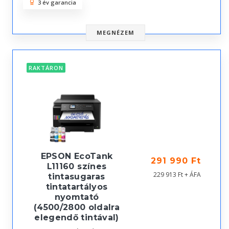
3 év garancia
MEGNÉZEM
RAKTÁRON
EPSON EcoTank
291 990 Ft
L11160 színes
229 913 Ft + ÁFA
tintasugaras
tintatartályos
nyomtató
(4500/2800 oldalra
elegendő tintával)