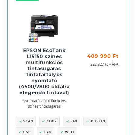
EPSON EcoTank
409 990 Ft
L15150 színes
multifunkciós
322 827 Ft + ÁFA
tintasugaras
tintatartályos
nyomtató
(4500/2800 oldalra
elegendő tintával)
Nyomtató > Multifunkciós
színes tintasugaras
SCAN
COPY
FAX
DUPLEX
USB
LAN
WI-FI