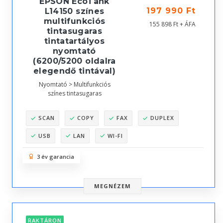
EPSON EcoTank
197 990 Ft
L14150 színes
multifunkciós
155 898 Ft + ÁFA
tintasugaras
tintatartályos
nyomtató
(6200/5200 oldalra
elegendő tintával)
Nyomtató > Multifunkciós
színes tintasugaras
SCAN
COPY
FAX
DUPLEX
USB
LAN
WI-FI
3 év garancia
MEGNÉZEM
RAKTÁRON