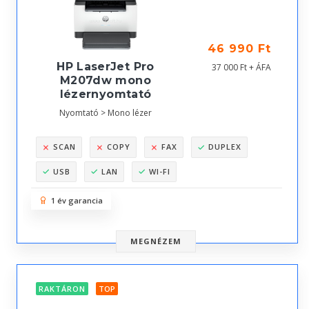
46 990 Ft
HP LaserJet Pro
37 000 Ft + ÁFA
M207dw mono
lézernyomtató
Nyomtató > Mono lézer
SCAN
COPY
FAX
DUPLEX
USB
LAN
WI-FI
1 év garancia
MEGNÉZEM
RAKTÁRON
TOP