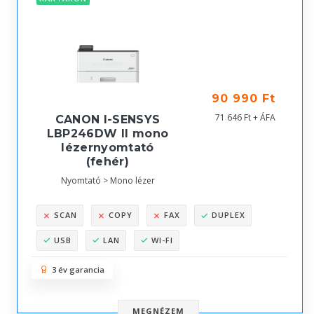
90 990 Ft
71 646 Ft + ÁFA
CANON I-SENSYS
LBP246DW II mono
lézernyomtató
(fehér)
Nyomtató > Mono lézer
SCAN
COPY
FAX
DUPLEX
USB
LAN
WI-FI
3 év garancia
MEGNÉZEM