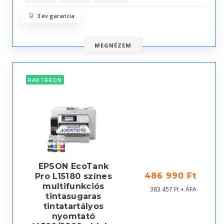
3 év garancia
MEGNÉZEM
RAKTÁRON
EPSON EcoTank
486 990 Ft
Pro L15180 színes
multifunkciós
383 457 Ft + ÁFA
tintasugaras
tintatartályos
nyomtató