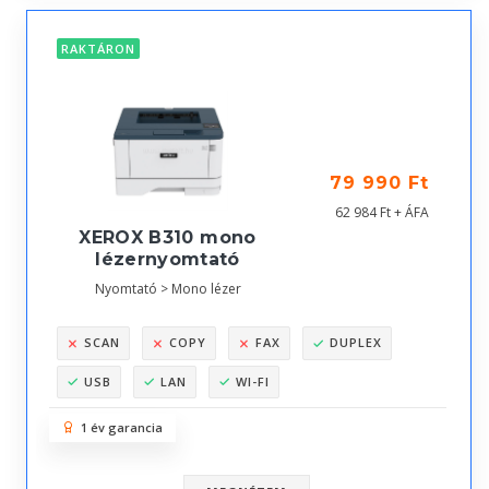
RAKTÁRON
79 990 Ft
62 984 Ft + ÁFA
XEROX B310 mono
lézernyomtató
Nyomtató > Mono lézer
SCAN
COPY
FAX
DUPLEX
USB
LAN
WI-FI
1 év garancia