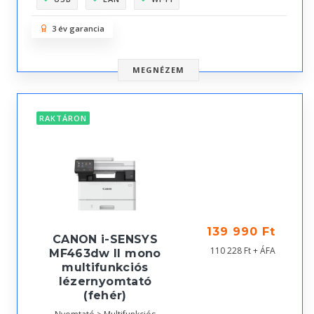
3 év garancia
MEGNÉZEM
RAKTÁRON
139 990 Ft
CANON i-SENSYS
110 228 Ft + ÁFA
MF463dw II mono
multifunkciós
lézernyomtató
(fehér)