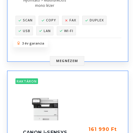
Nyomtató > Multifunkciós
mono lézer
SCAN
COPY
FAX
DUPLEX
USB
LAN
WI-FI
3 év garancia
MEGNÉZEM
RAKTÁRON
161 990 Ft
CANON i-SENSYS