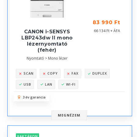
83 990 Ft
66 134 Ft + ÁFA
CANON i-SENSYS
LBP243dw II mono
lézernyomtató
(fehér)
Nyomtató > Mono lézer
SCAN
COPY
FAX
DUPLEX
USB
LAN
WI-FI
3 év garancia
MEGNÉZEM
RAKTÁRON