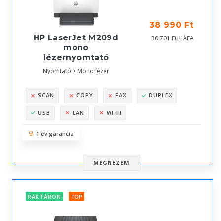
38 990 Ft
HP LaserJet M209d
30 701 Ft + ÁFA
mono
lézernyomtató
Nyomtató > Mono lézer
SCAN
COPY
FAX
DUPLEX
USB
LAN
WI-FI
1 év garancia
MEGNÉZEM
RAKTÁRON
TOP