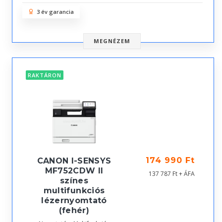
3 év garancia
MEGNÉZEM
RAKTÁRON
174 990 Ft
CANON I-SENSYS
MF752CDW II
137 787 Ft + ÁFA
színes
multifunkciós
lézernyomtató
(fehér)