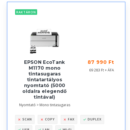
RAKTÁRON
EPSON EcoTank
87 990 Ft
M1170 mono
69 283 Ft + ÁFA
tintasugaras
tintatartályos
nyomtató (5000
oldalra elegendő
tintával)
Nyomtató > Mono tintasugaras
SCAN
COPY
FAX
DUPLEX
USB
LAN
WI-FI