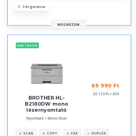
3 év garancia
MEGNÉZEM
RAKTÁRON
69 990 Ft
55 110 Ft + ÁFA
BROTHER HL-
B2180DW mono
lézernyomtató
Nyomtató > Mono lézer
SCAN
COPY
FAX
DUPLEX