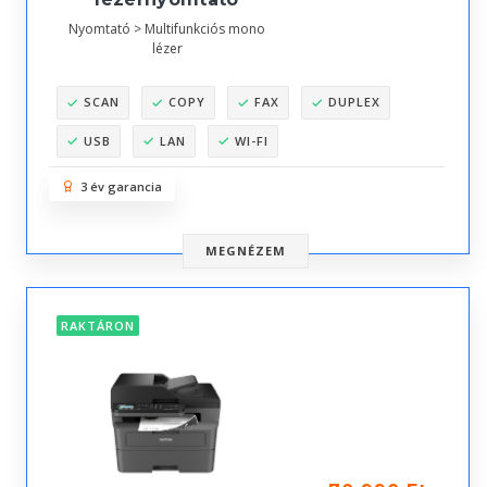
Nyomtató > Multifunkciós mono
lézer
SCAN
COPY
FAX
DUPLEX
USB
LAN
WI-FI
3 év garancia
MEGNÉZEM
RAKTÁRON