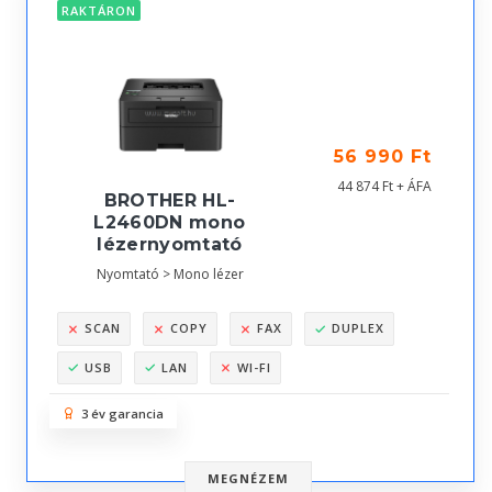
RAKTÁRON
56 990 Ft
44 874 Ft + ÁFA
BROTHER HL-
L2460DN mono
lézernyomtató
Nyomtató > Mono lézer
SCAN
COPY
FAX
DUPLEX
USB
LAN
WI-FI
3 év garancia
MEGNÉZEM