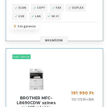
SCAN
COPY
FAX
DUPLEX
USB
LAN
WI-FI
5 év garancia
MEGNÉZEM
RAKTÁRON
191 990 Ft
BROTHER MFC-
151 173 Ft + ÁFA
L8690CDW színes