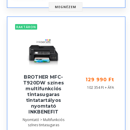
MEGNÉZEM
RAKTÁRON
BROTHER MFC-
129 990 Ft
T920DW színes
102 354 Ft + ÁFA
multifunkciós
tintasugaras
tintatartályos
nyomtató
INKBENEFIT
Nyomtató > Multifunkciós
színes tintasugaras