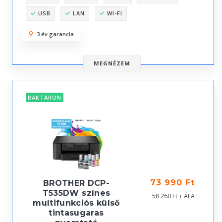
USB
LAN
WI-FI
3 év garancia
MEGNÉZEM
RAKTÁRON
73 990 Ft
BROTHER DCP-
T535DW színes
58 260 Ft + ÁFA
multifunkciós külső
tintasugaras