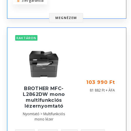
3 év garancia
MEGNÉZEM
RAKTÁRON
103 990 Ft
BROTHER MFC-
81 882 Ft + ÁFA
L2862DW mono
multifunkciós
lézernyomtató
Nyomtató > Multifunkciós
mono lézer