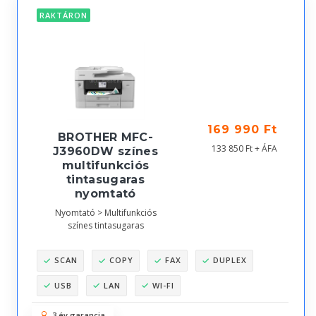
RAKTÁRON
169 990 Ft
BROTHER MFC-
133 850 Ft + ÁFA
J3960DW színes
multifunkciós
tintasugaras
nyomtató
Nyomtató > Multifunkciós
színes tintasugaras
SCAN
COPY
FAX
DUPLEX
USB
LAN
WI-FI
3 év garancia