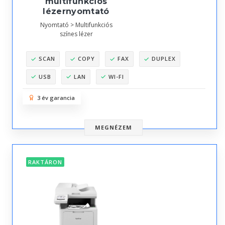
multifunkciós
lézernyomtató
Nyomtató > Multifunkciós
színes lézer
SCAN
COPY
FAX
DUPLEX
USB
LAN
WI-FI
3 év garancia
MEGNÉZEM
RAKTÁRON