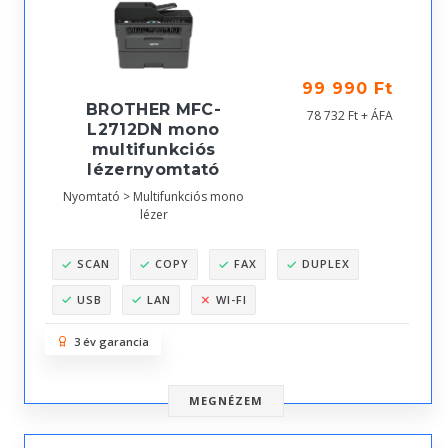
99 990 Ft
BROTHER MFC-
78 732 Ft + ÁFA
L2712DN mono
multifunkciós
lézernyomtató
Nyomtató > Multifunkciós mono
lézer
SCAN
COPY
FAX
DUPLEX
USB
LAN
WI-FI
3 év garancia
MEGNÉZEM