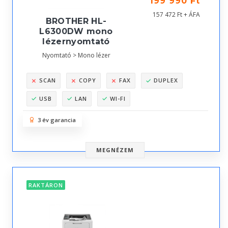
199 990 Ft
157 472 Ft + ÁFA
BROTHER HL-
L6300DW mono
lézernyomtató
Nyomtató > Mono lézer
SCAN
COPY
FAX
DUPLEX
USB
LAN
WI-FI
3 év garancia
MEGNÉZEM
RAKTÁRON