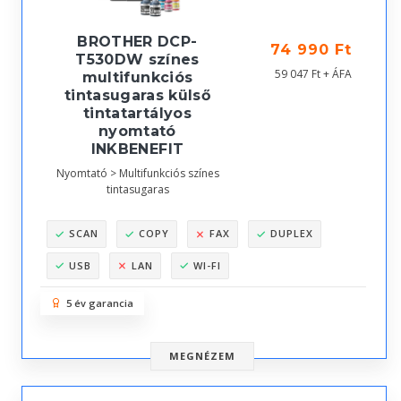
BROTHER DCP-
74 990 Ft
T530DW színes
59 047 Ft + ÁFA
multifunkciós
tintasugaras külső
tintatartályos
nyomtató
INKBENEFIT
Nyomtató > Multifunkciós színes
tintasugaras
SCAN
COPY
FAX
DUPLEX
USB
LAN
WI-FI
5 év garancia
MEGNÉZEM