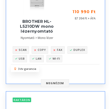
110 990 Ft
87 394 Ft + ÁFA
BROTHER HL-
L5210DW mono
lézernyomtató
Nyomtató > Mono lézer
SCAN
COPY
FAX
DUPLEX
USB
LAN
WI-FI
3 év garancia
MEGNÉZEM
RAKTÁRON