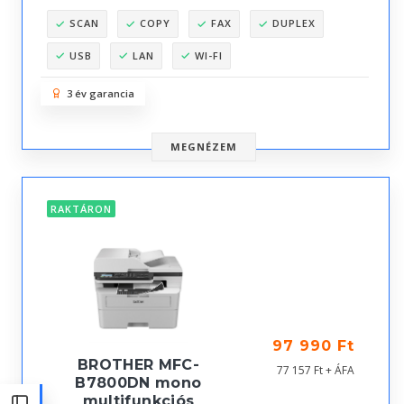
SCAN
COPY
FAX
DUPLEX
USB
LAN
WI-FI
3 év garancia
MEGNÉZEM
RAKTÁRON
97 990 Ft
BROTHER MFC-
77 157 Ft + ÁFA
B7800DN mono
multifunkciós