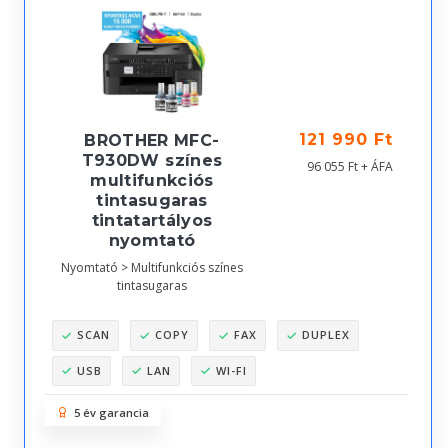
121 990 Ft
BROTHER MFC-
T930DW színes
96 055 Ft + ÁFA
multifunkciós
tintasugaras
tintatartályos
nyomtató
Nyomtató > Multifunkciós színes
tintasugaras
SCAN
COPY
FAX
DUPLEX
USB
LAN
WI-FI
5 év garancia