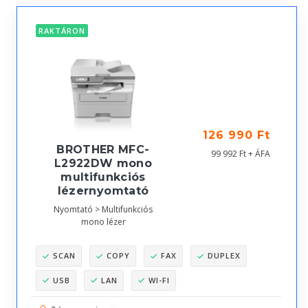
RAKTÁRON
126 990 Ft
BROTHER MFC-
99 992 Ft + ÁFA
L2922DW mono
multifunkciós
lézernyomtató
Nyomtató > Multifunkciós
mono lézer
SCAN
COPY
FAX
DUPLEX
USB
LAN
WI-FI