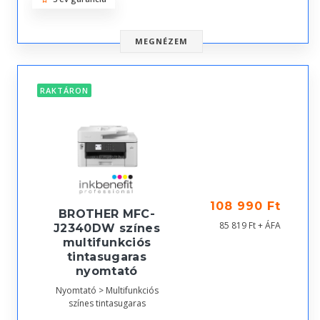
MEGNÉZEM
RAKTÁRON
108 990 Ft
BROTHER MFC-
85 819 Ft + ÁFA
J2340DW színes
multifunkciós
tintasugaras
nyomtató
Nyomtató > Multifunkciós
színes tintasugaras