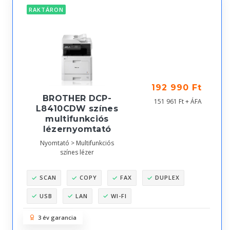
RAKTÁRON
192 990 Ft
BROTHER DCP-
151 961 Ft + ÁFA
L8410CDW színes
multifunkciós
lézernyomtató
Nyomtató > Multifunkciós
színes lézer
SCAN
COPY
FAX
DUPLEX
USB
LAN
WI-FI
3 év garancia