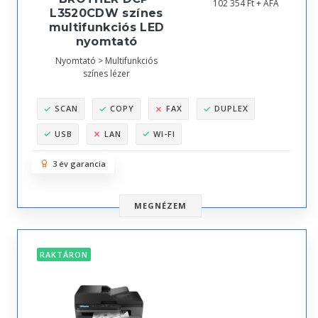
102 354 Ft + ÁFA
L3520CDW színes
multifunkciós LED
nyomtató
Nyomtató > Multifunkciós
színes lézer
SCAN
COPY
FAX
DUPLEX
USB
LAN
WI-FI
3 év garancia
MEGNÉZEM
RAKTÁRON