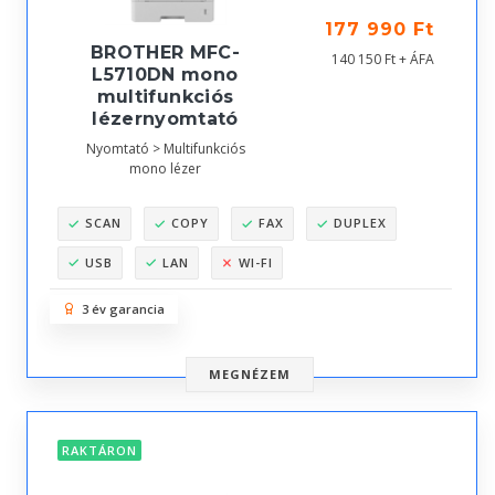
177 990 Ft
BROTHER MFC-
140 150 Ft + ÁFA
L5710DN mono
multifunkciós
lézernyomtató
Nyomtató > Multifunkciós
mono lézer
SCAN
COPY
FAX
DUPLEX
USB
LAN
WI-FI
3 év garancia
MEGNÉZEM
RAKTÁRON