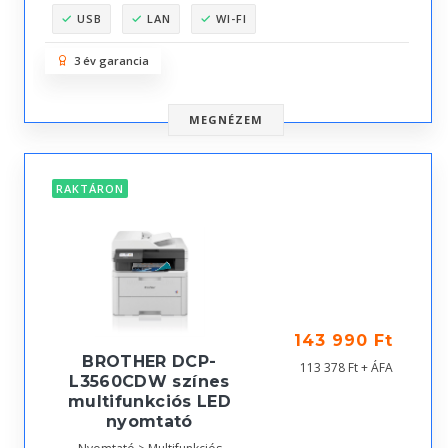
USB
LAN
WI-FI
3 év garancia
MEGNÉZEM
RAKTÁRON
143 990 Ft
BROTHER DCP-
113 378 Ft + ÁFA
L3560CDW színes
multifunkciós LED
nyomtató