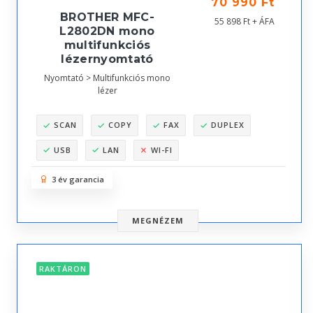
70 990 Ft
BROTHER MFC-
55 898 Ft + ÁFA
L2802DN mono
multifunkciós
lézernyomtató
Nyomtató > Multifunkciós mono
lézer
SCAN
COPY
FAX
DUPLEX
USB
LAN
WI-FI
3 év garancia
MEGNÉZEM
RAKTÁRON