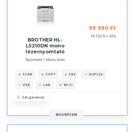
99 990 Ft
78 732 Ft + ÁFA
BROTHER HL-
L5210DN mono
lézernyomtató
Nyomtató > Mono lézer
SCAN
COPY
FAX
DUPLEX
USB
LAN
WI-FI
3 év garancia
MEGNÉZEM