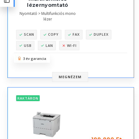
lézernyomtató
Nyomtató > Multifunkciós mono
lézer
SCAN
COPY
FAX
DUPLEX
USB
LAN
WI-FI
3 év garancia
MEGNÉZEM
RAKTÁRON