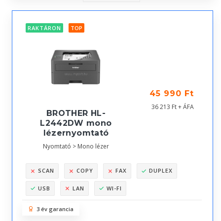
RAKTÁRON
TOP
45 990 Ft
36 213 Ft + ÁFA
BROTHER HL-
L2442DW mono
lézernyomtató
Nyomtató > Mono lézer
SCAN
COPY
FAX
DUPLEX
USB
LAN
WI-FI
3 év garancia