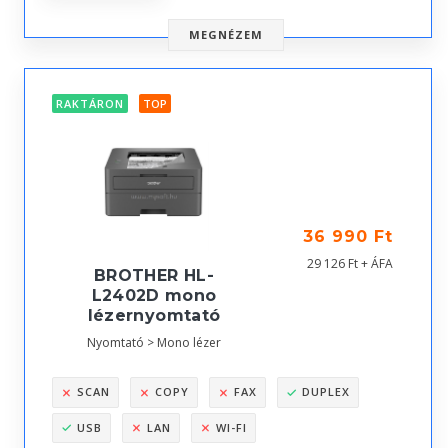
MEGNÉZEM
RAKTÁRON
TOP
36 990 Ft
29 126 Ft + ÁFA
BROTHER HL-
L2402D mono
lézernyomtató
Nyomtató > Mono lézer
SCAN
COPY
FAX
DUPLEX
USB
LAN
WI-FI