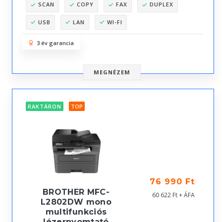
SCAN
COPY
FAX
DUPLEX
USB
LAN
WI-FI
3 év garancia
MEGNÉZEM
RAKTÁRON
TOP
76 990 Ft
BROTHER MFC-
60 622 Ft + ÁFA
L2802DW mono
multifunkciós
lézernyomtató