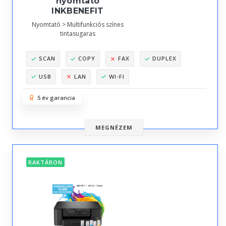
nyomtató
INKBENEFIT
Nyomtató > Multifunkciós színes
tintasugaras
SCAN
COPY
FAX
DUPLEX
USB
LAN
WI-FI
5 év garancia
MEGNÉZEM
RAKTÁRON