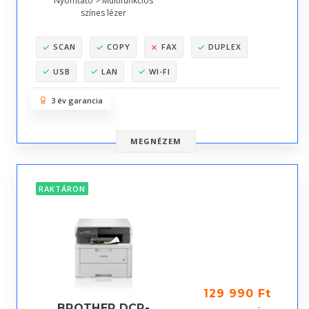
Nyomtató > Multifunkciós
színes lézer
SCAN
COPY
FAX
DUPLEX
USB
LAN
WI-FI
3 év garancia
MEGNÉZEM
RAKTÁRON
129 990 Ft
BROTHER DCP-