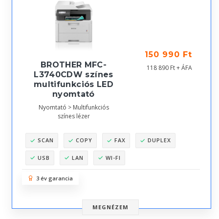
150 990 Ft
BROTHER MFC-
118 890 Ft + ÁFA
L3740CDW színes
multifunkciós LED
nyomtató
Nyomtató > Multifunkciós
színes lézer
SCAN
COPY
FAX
DUPLEX
USB
LAN
WI-FI
3 év garancia
MEGNÉZEM