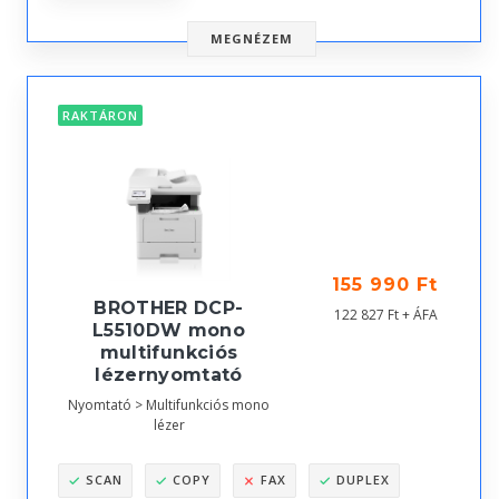
MEGNÉZEM
RAKTÁRON
155 990 Ft
BROTHER DCP-
122 827 Ft + ÁFA
L5510DW mono
multifunkciós
lézernyomtató
Nyomtató > Multifunkciós mono
lézer
SCAN
COPY
FAX
DUPLEX