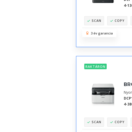
4-13
SCAN
COPY
3 év garancia
RAKTÁRON
BR
Nyom
DCP
4-38
SCAN
COPY