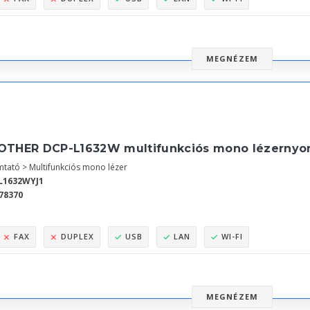
MEGNÉZEM
OTHER DCP-L1632W multifunkciós mono lézernyom
tató > Multifunkciós mono lézer
L1632WYJ1
78370
FAX
DUPLEX
USB
LAN
WI-FI
MEGNÉZEM