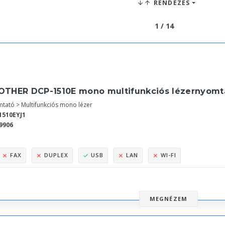
RENDEZÉS
1 / 14
OTHER DCP-1510E mono multifunkciós lézernyomt
tató > Multifunkciós mono lézer
1510EYJ1
9906
FAX
DUPLEX
USB
LAN
WI-FI
MEGNÉZEM