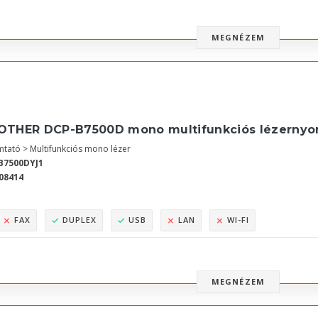
MEGNÉZEM
OTHER DCP-B7500D mono multifunkciós lézernyo
tató > Multifunkciós mono lézer
B7500DYJ1
08414
FAX
DUPLEX
USB
LAN
WI-FI
MEGNÉZEM