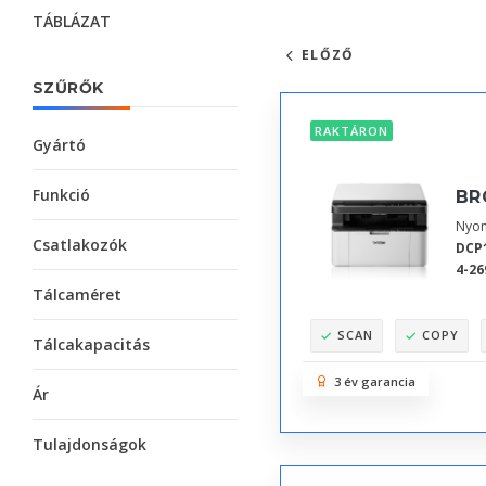
TÁBLÁZAT
ELŐZŐ
SZŰRŐK
RAKTÁRON
Gyártó
Funkció
BR
Nyom
Csatlakozók
DCP
4-26
Tálcaméret
SCAN
COPY
Tálcakapacitás
3 év garancia
Ár
Tulajdonságok