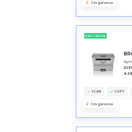
3 év garancia
RAKTÁRON
BR
Nyom
DCP
4-24
SCAN
COPY
3 év garancia