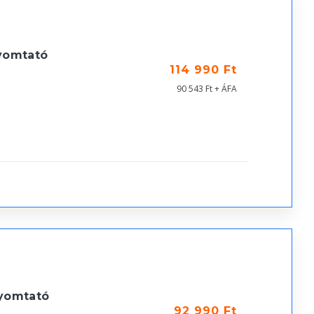
yomtató
114 990 Ft
90 543 Ft + ÁFA
yomtató
92 990 Ft