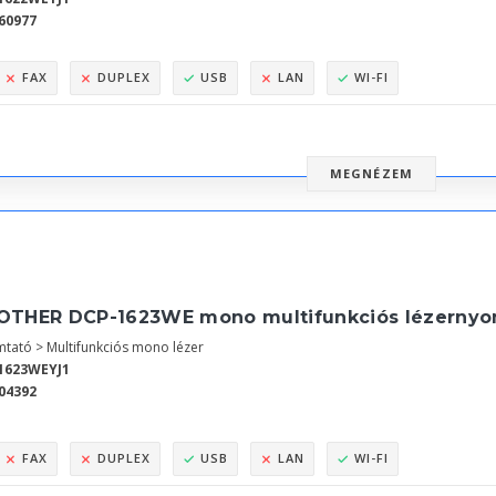
60977
FAX
DUPLEX
USB
LAN
WI-FI
MEGNÉZEM
OTHER DCP-1623WE mono multifunkciós lézernyo
tató > Multifunkciós mono lézer
1623WEYJ1
04392
FAX
DUPLEX
USB
LAN
WI-FI