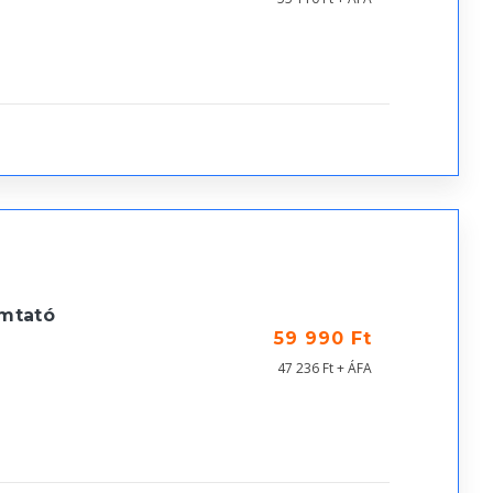
mtató
59 990 Ft
47 236 Ft + ÁFA