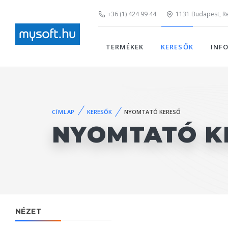
+36 (1) 424 99 44
1131 Budapest, Rei
TERMÉKEK
KERESŐK
INF
CÍMLAP
KERESŐK
NYOMTATÓ KERESŐ
NYOMTATÓ K
NÉZET