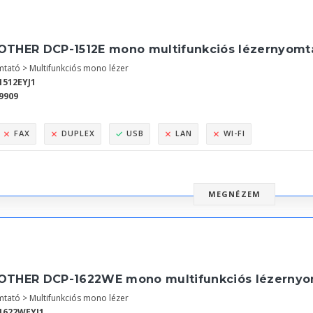
OTHER DCP-1512E mono multifunkciós lézernyomt
tató > Multifunkciós mono lézer
1512EYJ1
9909
FAX
DUPLEX
USB
LAN
WI-FI
MEGNÉZEM
OTHER DCP-1622WE mono multifunkciós lézernyo
tató > Multifunkciós mono lézer
1622WEYJ1