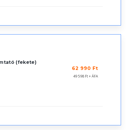
tató (fekete)
62 990 Ft
49 598 Ft + ÁFA