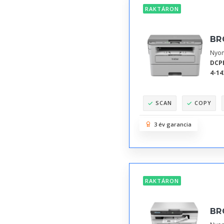
RAKTÁRON
BR
Nyom
DCP
4-14
SCAN
COPY
3 év garancia
RAKTÁRON
BR