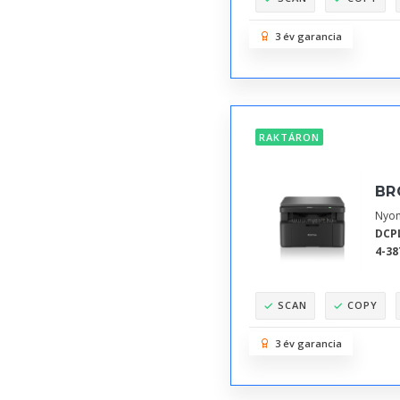
3 év garancia
RAKTÁRON
BR
Nyom
DCP
4-38
SCAN
COPY
3 év garancia