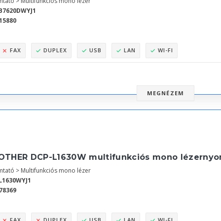
tató > Multifunkciós mono lézer
B7620DWYJ1
15880
FAX
DUPLEX
USB
LAN
WI-FI
MEGNÉZEM
OTHER DCP-L1630W multifunkciós mono lézernyom
tató > Multifunkciós mono lézer
L1630WYJ1
78369
FAX
DUPLEX
USB
LAN
WI-FI