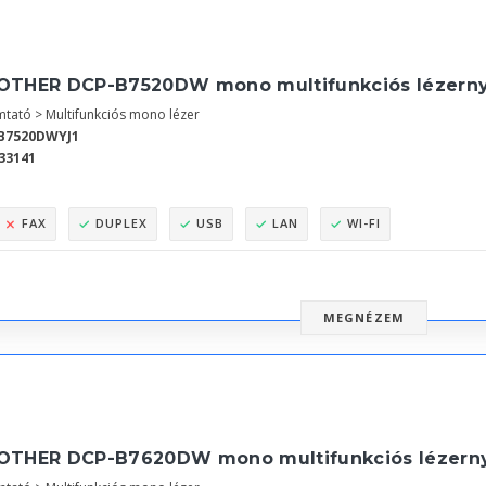
OTHER DCP-B7520DW mono multifunkciós lézern
tató > Multifunkciós mono lézer
B7520DWYJ1
33141
FAX
DUPLEX
USB
LAN
WI-FI
MEGNÉZEM
OTHER DCP-B7620DW mono multifunkciós lézern