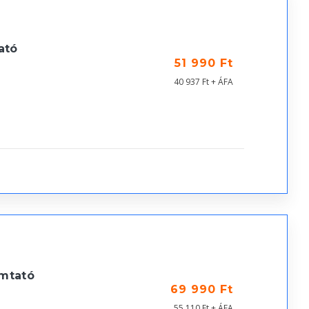
ató
51 990 Ft
40 937 Ft + ÁFA
mtató
69 990 Ft
55 110 Ft + ÁFA