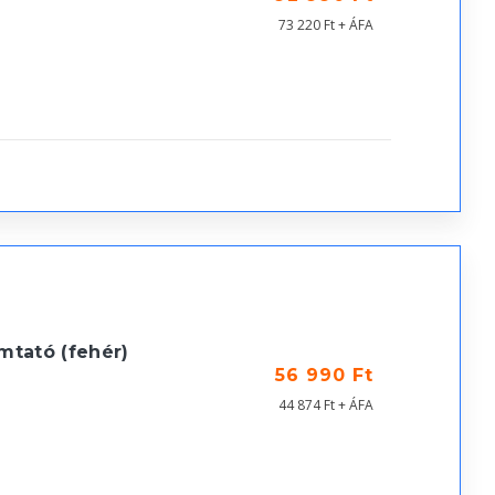
73 220 Ft + ÁFA
tató (fehér)
56 990 Ft
44 874 Ft + ÁFA