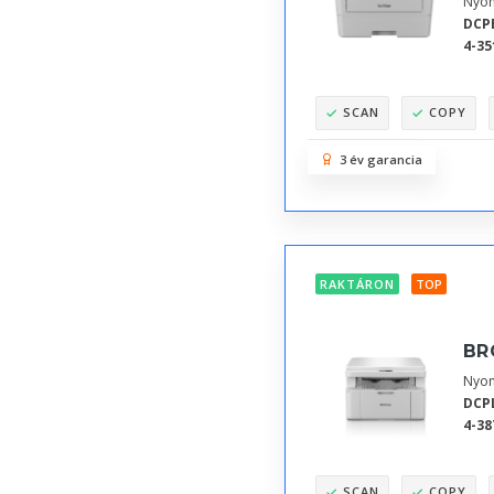
Nyom
DCP
4-35
SCAN
COPY
3 év garancia
RAKTÁRON
TOP
BR
Nyom
DCP
4-38
SCAN
COPY