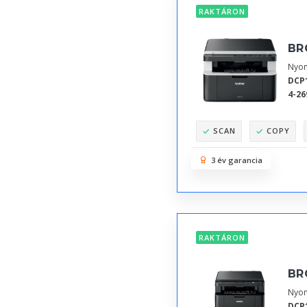
RAKTÁRON
BR
Nyom
DCP
4-26
SCAN
COPY
3 év garancia
RAKTÁRON
BR
Nyom
DCP