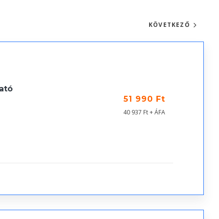
KÖVETKEZŐ
ató
51 990 Ft
40 937 Ft + ÁFA