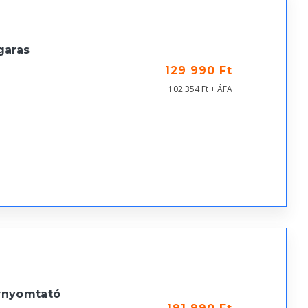
garas
129 990 Ft
102 354 Ft + ÁFA
rnyomtató