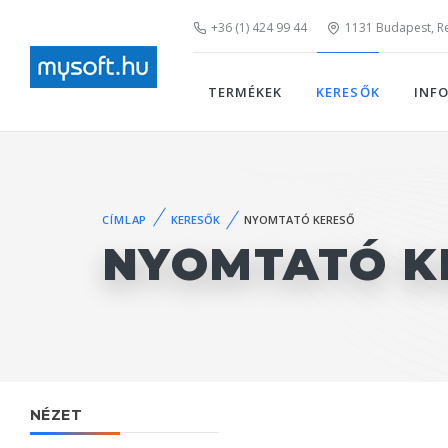
+36 (1) 424 99 44
1131 Budapest, Rei
TERMÉKEK
KERESŐK
INF
CÍMLAP
KERESŐK
NYOMTATÓ KERESŐ
NYOMTATÓ K
NÉZET