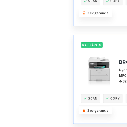
SCAN
COPY
3 év garancia
RAKTÁRON
BR
Nyom
MFC
4-32
SCAN
COPY
3 év garancia