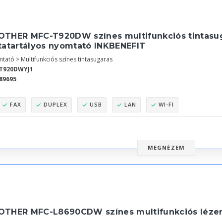
OTHER MFC-T920DW színes multifunkciós tintasu
ntatartályos nyomtató INKBENEFIT
tató > Multifunkciós színes tintasugaras
T920DWYJ1
89695
FAX
DUPLEX
USB
LAN
WI-FI
MEGNÉZEM
OTHER MFC-L8690CDW színes multifunkciós léze