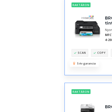
RAKTÁRON
BR
ti
Nyom
MFC
4-20
SCAN
COPY
5 év garancia
RAKTÁRON
BR