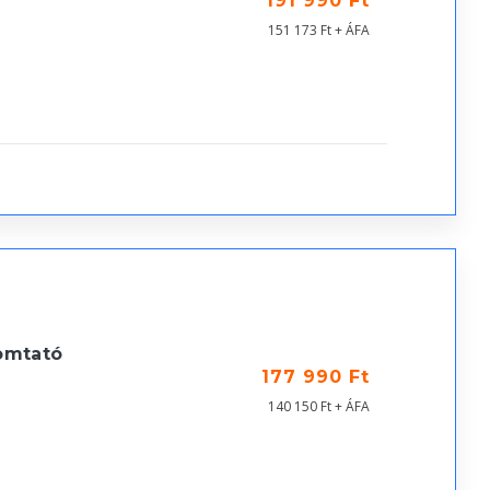
191 990 Ft
151 173 Ft + ÁFA
omtató
177 990 Ft
140 150 Ft + ÁFA