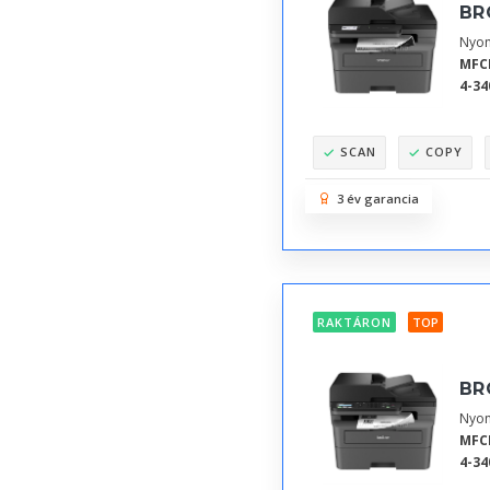
BR
Nyom
MFC
4-34
SCAN
COPY
3 év garancia
RAKTÁRON
TOP
BR
Nyom
MFC
4-34