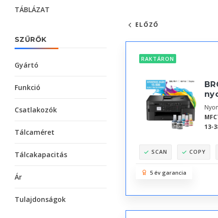
TÁBLÁZAT
ELŐZŐ
SZŰRŐK
RAKTÁRON
Gyártó
BR
Funkció
ny
Nyom
Csatlakozók
MFC
13-3
Tálcaméret
SCAN
COPY
Tálcakapacitás
5 év garancia
Ár
Tulajdonságok