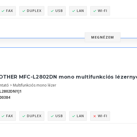
FAX
DUPLEX
USB
LAN
WI-FI
MEGNÉZEM
OTHER MFC-L2802DN mono multifunkciós lézerny
tató > Multifunkciós mono lézer
L2802DNYJ1
00384
FAX
DUPLEX
USB
LAN
WI-FI