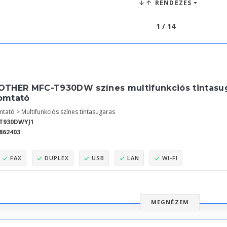
RENDEZÉS
1 / 14
OTHER MFC-T930DW színes multifunkciós tintasuga
omtató
tató > Multifunkciós színes tintasugaras
T930DWYJ1
862403
FAX
DUPLEX
USB
LAN
WI-FI
MEGNÉZEM