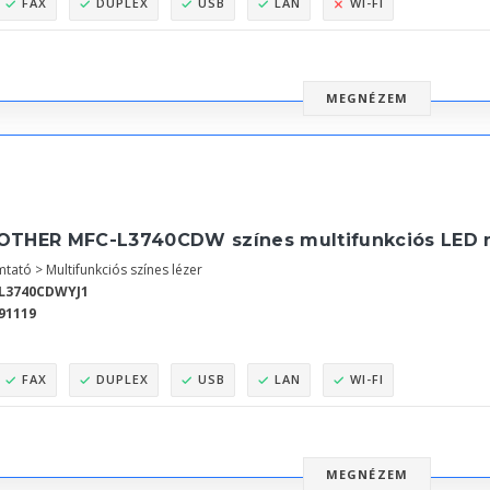
FAX
DUPLEX
USB
LAN
WI-FI
MEGNÉZEM
OTHER MFC-L3740CDW színes multifunkciós LED 
tató > Multifunkciós színes lézer
L3740CDWYJ1
91119
FAX
DUPLEX
USB
LAN
WI-FI
MEGNÉZEM