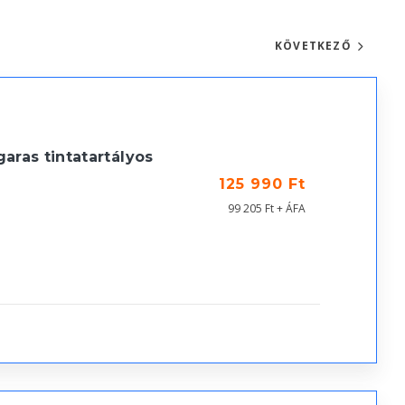
KÖVETKEZŐ
ras tintatartályos
125 990 Ft
99 205 Ft + ÁFA