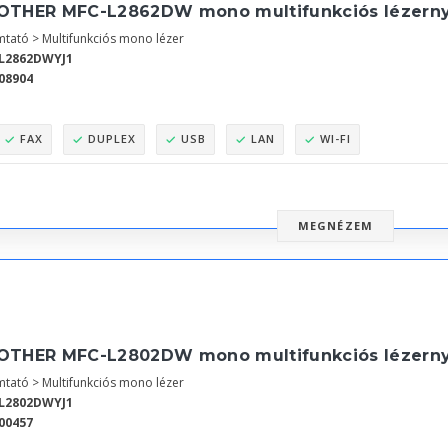
OTHER MFC-L2862DW mono multifunkciós lézern
tató > Multifunkciós mono lézer
L2862DWYJ1
08904
FAX
DUPLEX
USB
LAN
WI-FI
MEGNÉZEM
OTHER MFC-L2802DW mono multifunkciós lézern
tató > Multifunkciós mono lézer
L2802DWYJ1
00457