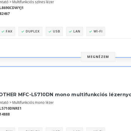
tató > Multifunkciós színes lézer
L8690CDWYJ1
82467
FAX
DUPLEX
USB
LAN
WI-FI
MEGNÉZEM
OTHER MFC-L5710DN mono multifunkciós lézerny
tató > Multifunkciós mono lézer
L5710DNRE1
14888