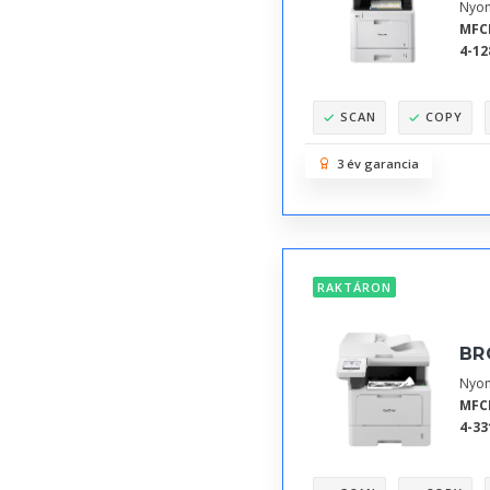
Nyom
MFC
4-12
SCAN
COPY
3 év garancia
RAKTÁRON
BR
Nyom
MFC
4-33