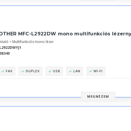
OTHER MFC-L2922DW mono multifunkciós lézern
tató > Multifunkciós mono lézer
L2922DWYJ1
38340
FAX
DUPLEX
USB
LAN
WI-FI
MEGNÉZEM