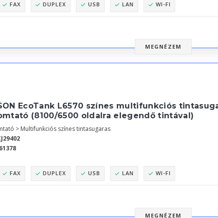
FAX
DUPLEX
USB
LAN
WI-FI
MEGNÉZEM
ON EcoTank L6570 színes multifunkciós tintasugar
mtató (8100/6500 oldalra elegendő tintával)
tató > Multifunkciós színes tintasugaras
J29402
61378
FAX
DUPLEX
USB
LAN
WI-FI
MEGNÉZEM