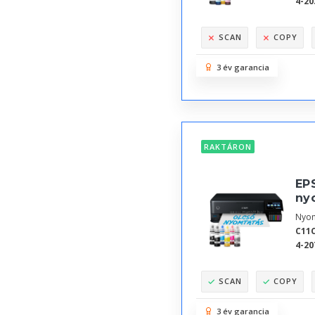
4-20
SCAN
COPY
3 év garancia
RAKTÁRON
EPS
nyo
Nyom
C11C
4-20
SCAN
COPY
3 év garancia