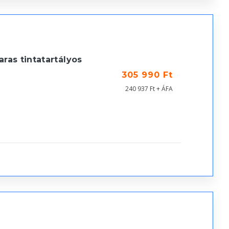
as tintatartályos
305 990 Ft
240 937 Ft + ÁFA