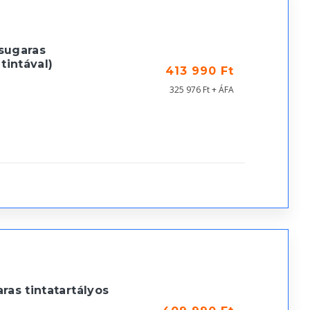
sugaras
tintával)
413 990 Ft
325 976 Ft + ÁFA
ras tintatartályos