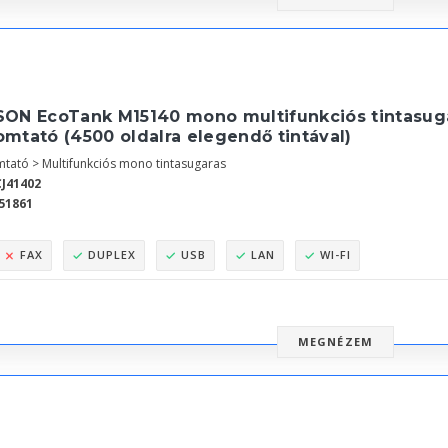
SON EcoTank M15140 mono multifunkciós tintasugar
mtató (4500 oldalra elegendő tintával)
tató > Multifunkciós mono tintasugaras
J41402
51861
FAX
DUPLEX
USB
LAN
WI-FI
MEGNÉZEM