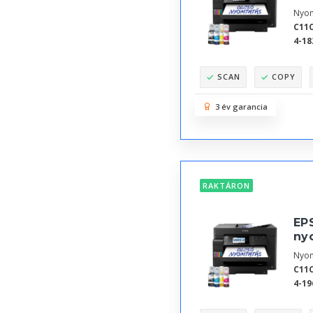
Nyom
C11
4-18
SCAN
COPY
3 év garancia
RAKTÁRON
EPS
ny
Nyom
C11
4-19