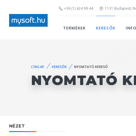
+36 (1) 424 99 44
1131 Budapest, Rei
TERMÉKEK
KERESŐK
INF
CÍMLAP
KERESŐK
NYOMTATÓ KERESŐ
NYOMTATÓ K
NÉZET