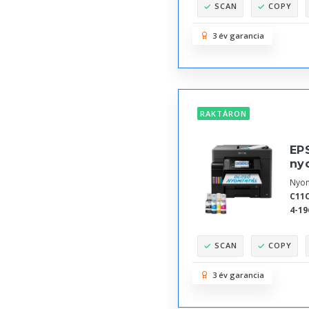
SCAN
COPY
3 év garancia
RAKTÁRON
EPS
nyo
Nyom
C11C
4-19
SCAN
COPY
3 év garancia