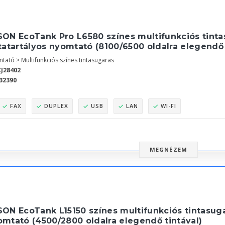
SON EcoTank Pro L6580 színes multifunkciós tinta
tatartályos nyomtató (8100/6500 oldalra elegendő 
tató > Multifunkciós színes tintasugaras
J28402
32390
FAX
DUPLEX
USB
LAN
WI-FI
MEGNÉZEM
ON EcoTank L15150 színes multifunkciós tintasuga
omtató (4500/2800 oldalra elegendő tintával)