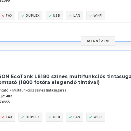
32090
FAX
DUPLEX
USB
LAN
WI-FI
MEGNÉZEM
ON EcoTank L8180 színes multifunkciós tintasugar
mtató (1800 fotóra elegendő tintával)
tató > Multifunkciós színes tintasugaras
J21402
74855
FAX
DUPLEX
USB
LAN
WI-FI