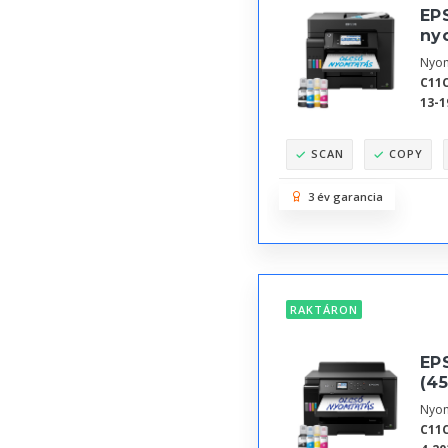
EPS
ny
Nyom
C11C
13-1
SCAN
COPY
3 év garancia
RAKTÁRON
EPS
(45
Nyom
C11C