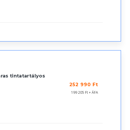
as tintatartályos
252 990 Ft
199 205 Ft + ÁFA