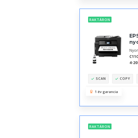
RAKTÁRON
EP
nyo
Nyom
C11C
4-20
SCAN
COPY
1 év garancia
RAKTÁRON