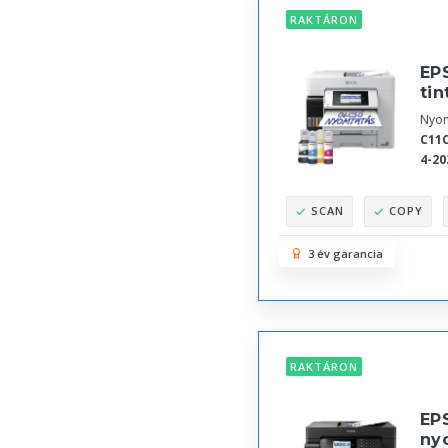
RAKTÁRON
EP
tin
Nyom
C11C
4-20
SCAN
COPY
3 év garancia
RAKTÁRON
EPS
ny