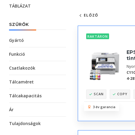
TÁBLÁZAT
ELŐZŐ
SZŰRŐK
RAKTÁRON
Gyártó
EP
Funkció
tin
Nyom
Csatlakozók
C11
4-28
Tálcaméret
SCAN
COPY
Tálcakapacitás
3 év garancia
Ár
Tulajdonságok