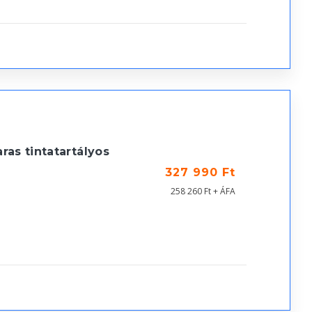
as tintatartályos
327 990 Ft
258 260 Ft + ÁFA