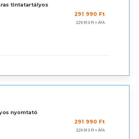
as tintatartályos
291 990 Ft
229 913 Ft + ÁFA
lyos nyomtató
291 990 Ft
229 913 Ft + ÁFA