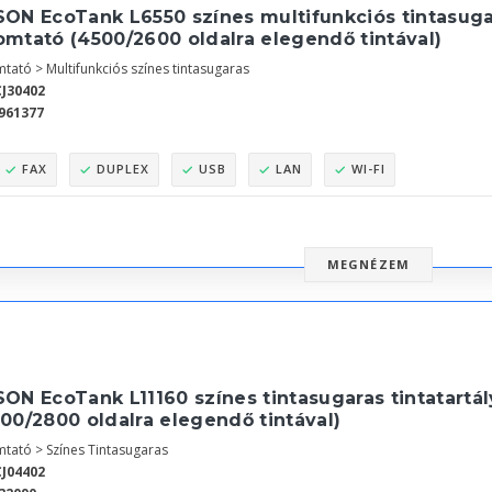
ON EcoTank L6550 színes multifunkciós tintasugar
omtató (4500/2600 oldalra elegendő tintával)
tató > Multifunkciós színes tintasugaras
J30402
961377
FAX
DUPLEX
USB
LAN
WI-FI
MEGNÉZEM
ON EcoTank L11160 színes tintasugaras tintatartá
00/2800 oldalra elegendő tintával)
tató > Színes Tintasugaras
J04402