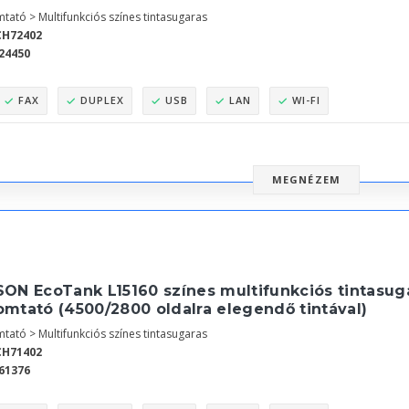
tató > Multifunkciós színes tintasugaras
CH72402
24450
FAX
DUPLEX
USB
LAN
WI-FI
MEGNÉZEM
ON EcoTank L15160 színes multifunkciós tintasuga
omtató (4500/2800 oldalra elegendő tintával)
tató > Multifunkciós színes tintasugaras
CH71402
61376