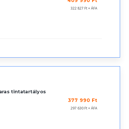
409 990 Ft
322 827 Ft + ÁFA
ras tintatartályos
377 990 Ft
297 630 Ft + ÁFA