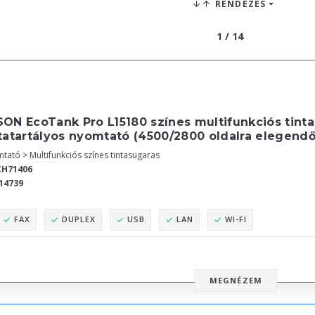
RENDEZÉS
1 / 14
SON EcoTank Pro L15180 színes multifunkciós tint
tatartályos nyomtató (4500/2800 oldalra elegendő 
tató > Multifunkciós színes tintasugaras
CH71406
14739
FAX
DUPLEX
USB
LAN
WI-FI
MEGNÉZEM