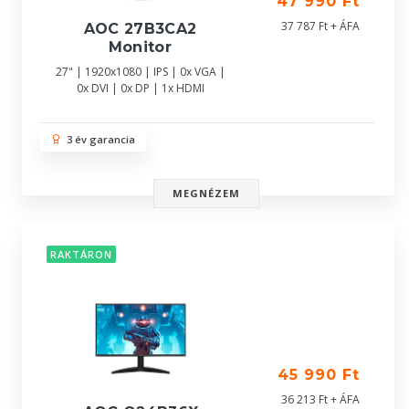
47 990 Ft
37 787 Ft + ÁFA
AOC 27B3CA2
Monitor
27" | 1920x1080 | IPS | 0x VGA |
0x DVI | 0x DP | 1x HDMI
3 év garancia
MEGNÉZEM
RAKTÁRON
45 990 Ft
36 213 Ft + ÁFA