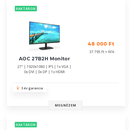
RAKTÁRON
48 000 Ft
37 795 Ft + ÁFA
AOC 27B2H Monitor
27" | 1920x1080 | IPS | 1x VGA |
0x DVI | 0x DP | 1x HDMI
3 év garancia
MEGNÉZEM
RAKTÁRON