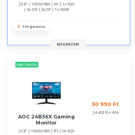
23,8" | 1920x1080 | VA | 1x VGA
| 0x DVI | 0x DP | 1x HDMI
3 év garancia
MEGNÉZEM
RAKTÁRON
30 990 Ft
24 402 Ft + ÁFA
AOC 24B36X Gaming
Monitor
23,8" | 1920x1080 | IPS | 0x VGA