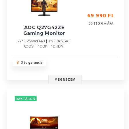
69 990 Ft
55 110 Ft + ÁFA
AOC Q27G42ZE
Gaming Monitor
27" | 2560x1440 | IPS | 0x VGA |
0x DVI | 1x DP | 1x HDMI
3 év garancia
MEGNÉZEM
RAKTÁRON