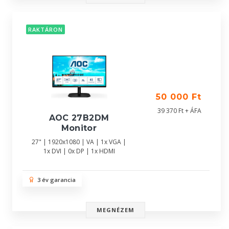
RAKTÁRON
50 000 Ft
39 370 Ft + ÁFA
AOC 27B2DM
Monitor
27" | 1920x1080 | VA | 1x VGA |
1x DVI | 0x DP | 1x HDMI
3 év garancia
MEGNÉZEM