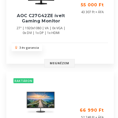
55 000 Ft
43 307 Ft + ÁFA
AOC C27G42ZE ívelt
Gaming Monitor
27" | 1920x1080 | VA | 0x VGA |
0x DVI | 1x DP | 1x HDMI
3 év garancia
MEGNÉZEM
RAKTÁRON
66 990 Ft
52 748 Ft + ÁFA