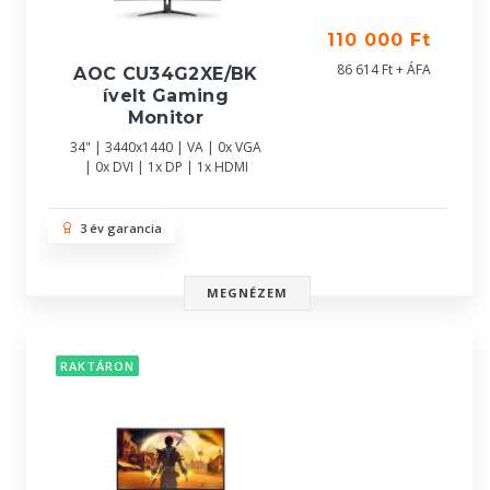
110 000 Ft
86 614 Ft + ÁFA
AOC CU34G2XE/BK
ívelt Gaming
Monitor
34" | 3440x1440 | VA | 0x VGA
| 0x DVI | 1x DP | 1x HDMI
3 év garancia
MEGNÉZEM
RAKTÁRON