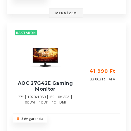
MEGNÉZEM
RAKTÁRON
41 990 Ft
33 063 Ft + ÁFA
AOC 27G42E Gaming
Monitor
27" | 1920x1080 | IPS | 0x VGA |
0x DVI | 1x DP | 1x HDMI
3 év garancia