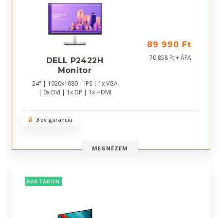
89 990 Ft
70 858 Ft + ÁFA
DELL P2422H
Monitor
24" | 1920x1080 | IPS | 1x VGA
| 0x DVI | 1x DP | 1x HDMI
3 év garancia
MEGNÉZEM
RAKTÁRON