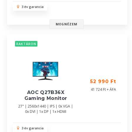
3 év garancia
MEGNÉZEM
RAKTÁRON
52 990 Ft
41 724 Ft + ÁFA
AOC Q27B36X
Gaming Monitor
27" | 2560x1440 | IPS | 0x VGA |
0x DVI | 1x DP | 1x HDMI
3 év garancia