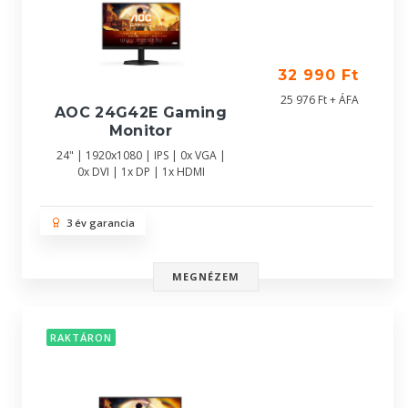
32 990 Ft
25 976 Ft + ÁFA
AOC 24G42E Gaming
Monitor
24" | 1920x1080 | IPS | 0x VGA |
0x DVI | 1x DP | 1x HDMI
3 év garancia
MEGNÉZEM
RAKTÁRON