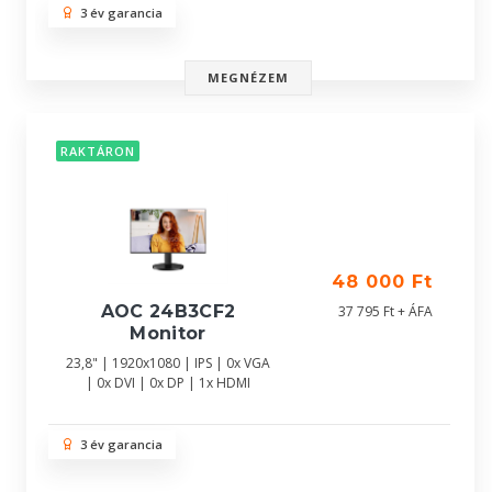
3 év garancia
MEGNÉZEM
RAKTÁRON
48 000 Ft
AOC 24B3CF2
37 795 Ft + ÁFA
Monitor
23,8" | 1920x1080 | IPS | 0x VGA
| 0x DVI | 0x DP | 1x HDMI
3 év garancia