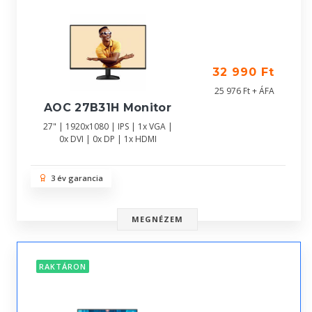
32 990 Ft
25 976 Ft + ÁFA
AOC 27B31H Monitor
27" | 1920x1080 | IPS | 1x VGA |
0x DVI | 0x DP | 1x HDMI
3 év garancia
MEGNÉZEM
RAKTÁRON