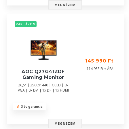
MEGNÉZEM
RAKTÁRON
145 990 Ft
114 953 Ft + ÁFA
AOC Q27G41ZDF
Gaming Monitor
26,5" | 2560x1440 | OLED | 0x
VGA | 0x DVI | 1x DP | 1x HDMI
3 év garancia
MEGNÉZEM