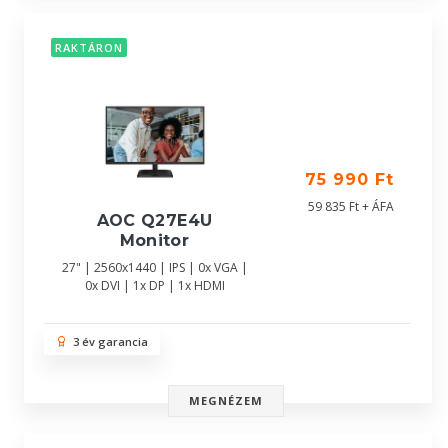
RAKTÁRON
75 990 Ft
59 835 Ft + ÁFA
AOC Q27E4U
Monitor
27" | 2560x1440 | IPS | 0x VGA |
0x DVI | 1x DP | 1x HDMI
3 év garancia
MEGNÉZEM