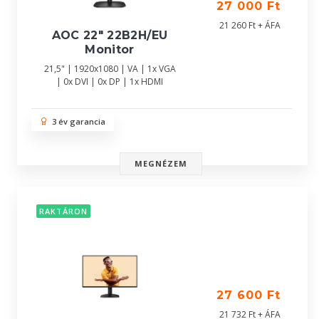
27 000 Ft
21 260 Ft + ÁFA
AOC 22" 22B2H/EU
Monitor
21,5" | 1920x1080 | VA | 1x VGA
| 0x DVI | 0x DP | 1x HDMI
3 év garancia
MEGNÉZEM
RAKTÁRON
27 600 Ft
21 732 Ft + ÁFA