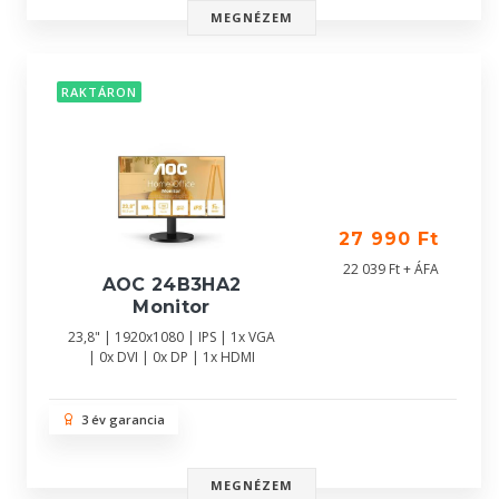
MEGNÉZEM
RAKTÁRON
27 990 Ft
22 039 Ft + ÁFA
AOC 24B3HA2
Monitor
23,8" | 1920x1080 | IPS | 1x VGA
| 0x DVI | 0x DP | 1x HDMI
3 év garancia
MEGNÉZEM