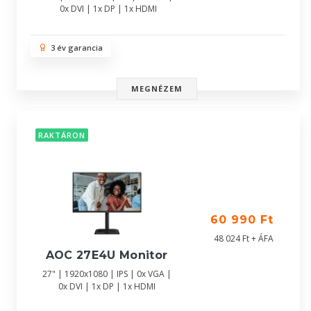
0x DVI | 1x DP | 1x HDMI
3 év garancia
MEGNÉZEM
RAKTÁRON
60 990 Ft
48 024 Ft + ÁFA
AOC 27E4U Monitor
27" | 1920x1080 | IPS | 0x VGA |
0x DVI | 1x DP | 1x HDMI