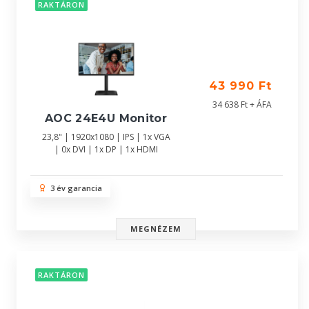
RAKTÁRON
43 990 Ft
34 638 Ft + ÁFA
AOC 24E4U Monitor
23,8" | 1920x1080 | IPS | 1x VGA
| 0x DVI | 1x DP | 1x HDMI
3 év garancia
MEGNÉZEM
RAKTÁRON