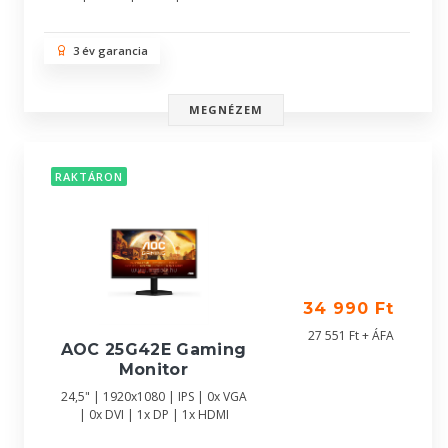
3 év garancia
MEGNÉZEM
RAKTÁRON
34 990 Ft
27 551 Ft + ÁFA
AOC 25G42E Gaming
Monitor
24,5" | 1920x1080 | IPS | 0x VGA
| 0x DVI | 1x DP | 1x HDMI