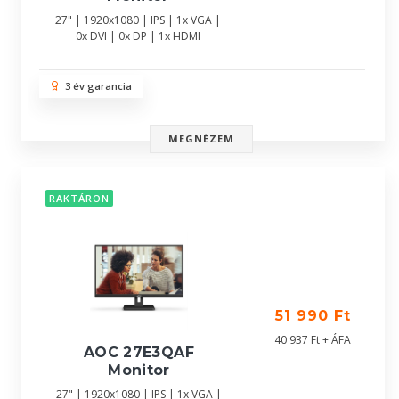
27" | 1920x1080 | IPS | 1x VGA |
0x DVI | 0x DP | 1x HDMI
3 év garancia
MEGNÉZEM
RAKTÁRON
51 990 Ft
40 937 Ft + ÁFA
AOC 27E3QAF
Monitor
27" | 1920x1080 | IPS | 1x VGA |