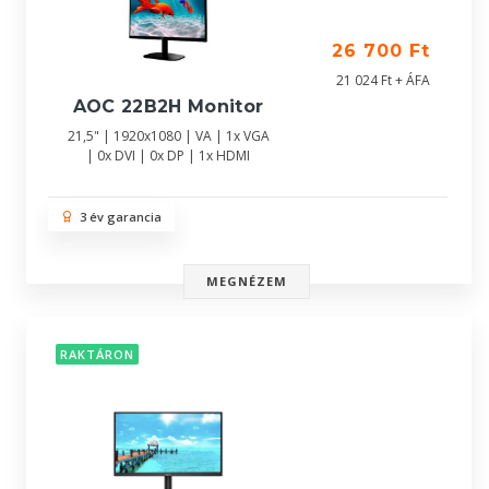
26 700 Ft
21 024 Ft + ÁFA
AOC 22B2H Monitor
21,5" | 1920x1080 | VA | 1x VGA
| 0x DVI | 0x DP | 1x HDMI
3 év garancia
MEGNÉZEM
RAKTÁRON