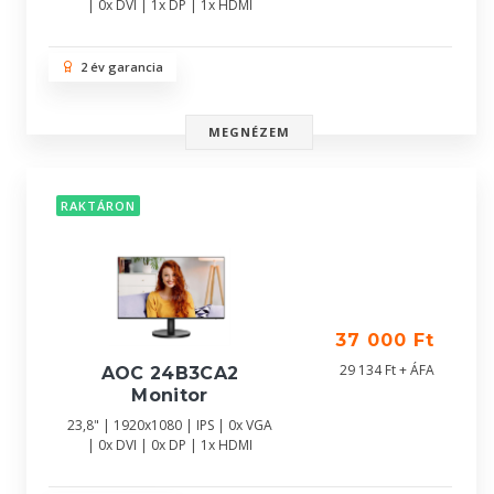
| 0x DVI | 1x DP | 1x HDMI
2 év garancia
MEGNÉZEM
RAKTÁRON
37 000 Ft
29 134 Ft + ÁFA
AOC 24B3CA2
Monitor
23,8" | 1920x1080 | IPS | 0x VGA
| 0x DVI | 0x DP | 1x HDMI