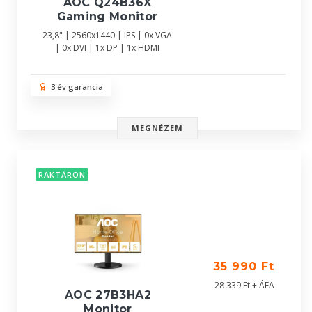
AOC Q24B36X
Gaming Monitor
23,8" | 2560x1440 | IPS | 0x VGA
| 0x DVI | 1x DP | 1x HDMI
3 év garancia
MEGNÉZEM
RAKTÁRON
35 990 Ft
28 339 Ft + ÁFA
AOC 27B3HA2
Monitor