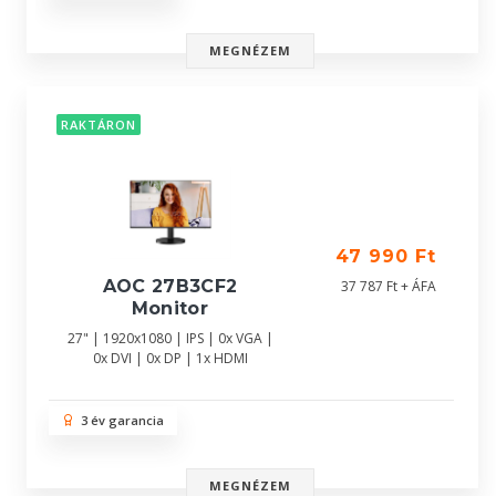
MEGNÉZEM
RAKTÁRON
47 990 Ft
AOC 27B3CF2
37 787 Ft + ÁFA
Monitor
27" | 1920x1080 | IPS | 0x VGA |
0x DVI | 0x DP | 1x HDMI
3 év garancia
MEGNÉZEM