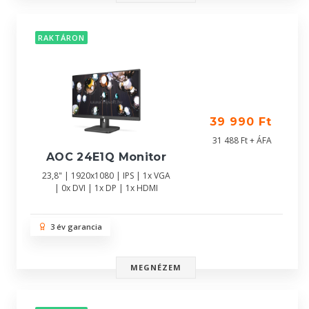
RAKTÁRON
39 990 Ft
31 488 Ft + ÁFA
AOC 24E1Q Monitor
23,8" | 1920x1080 | IPS | 1x VGA
| 0x DVI | 1x DP | 1x HDMI
3 év garancia
MEGNÉZEM