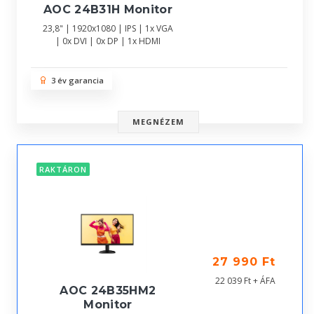
AOC 24B31H Monitor
23,8" | 1920x1080 | IPS | 1x VGA
| 0x DVI | 0x DP | 1x HDMI
3 év garancia
MEGNÉZEM
RAKTÁRON
27 990 Ft
22 039 Ft + ÁFA
AOC 24B35HM2
Monitor