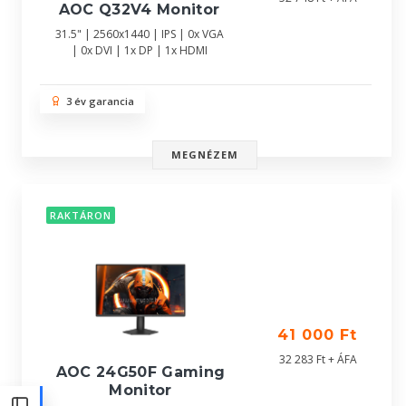
AOC Q32V4 Monitor
31.5" | 2560x1440 | IPS | 0x VGA
| 0x DVI | 1x DP | 1x HDMI
3 év garancia
MEGNÉZEM
RAKTÁRON
41 000 Ft
32 283 Ft + ÁFA
AOC 24G50F Gaming
Monitor