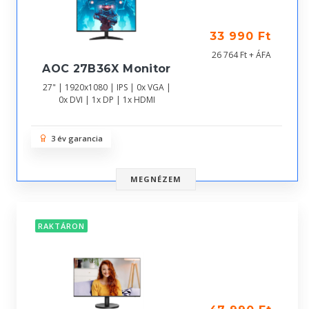
33 990 Ft
26 764 Ft + ÁFA
AOC 27B36X Monitor
27" | 1920x1080 | IPS | 0x VGA |
0x DVI | 1x DP | 1x HDMI
3 év garancia
MEGNÉZEM
RAKTÁRON