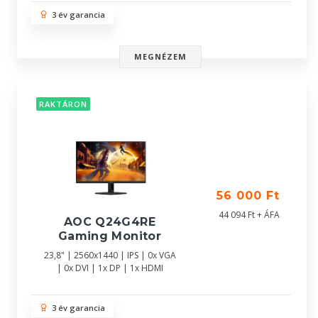
3 év garancia
MEGNÉZEM
RAKTÁRON
56 000 Ft
44 094 Ft + ÁFA
AOC Q24G4RE
Gaming Monitor
23,8" | 2560x1440 | IPS | 0x VGA
| 0x DVI | 1x DP | 1x HDMI
3 év garancia