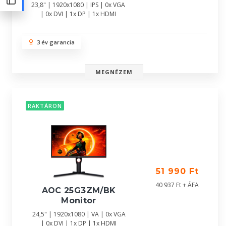
23,8" | 1920x1080 | IPS | 0x VGA
| 0x DVI | 1x DP | 1x HDMI
3 év garancia
MEGNÉZEM
RAKTÁRON
51 990 Ft
40 937 Ft + ÁFA
AOC 25G3ZM/BK
Monitor
24,5" | 1920x1080 | VA | 0x VGA
| 0x DVI | 1x DP | 1x HDMI