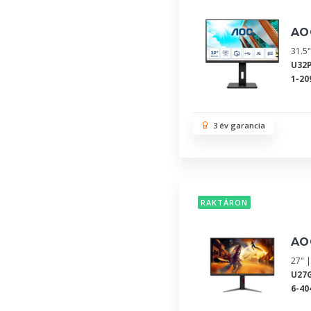
AO
31.5
U32
1-20
3 év garancia
RAKTÁRON
AO
27" |
U27
6-40