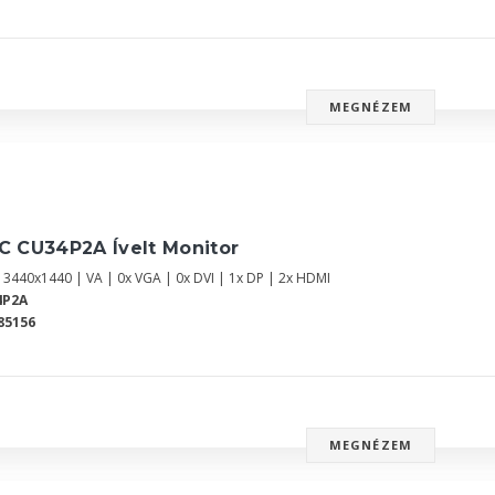
MEGNÉZEM
C CU34P2A Ívelt Monitor
| 3440x1440 | VA | 0x VGA | 0x DVI | 1x DP | 2x HDMI
4P2A
85156
MEGNÉZEM