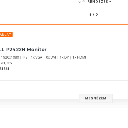
RENDEZÉS
1 / 2
JÁNLAT
LL P2422H Monitor
| 1920x1080 | IPS | 1x VGA | 0x DVI | 1x DP | 1x HDMI
22H_3EV
31361
MEGNÉZEM