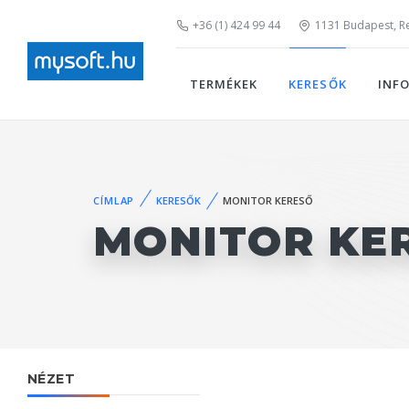
+36 (1) 424 99 44
1131 Budapest, Rei
TERMÉKEK
KERESŐK
INF
CÍMLAP
KERESŐK
MONITOR KERESŐ
MONITOR KE
NÉZET