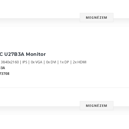
MEGNÉZEM
C U27B3A Monitor
 3840x2160 | IPS | 0x VGA | 0x DVI | 1x DP | 2x HDMI
B3A
73708
MEGNÉZEM