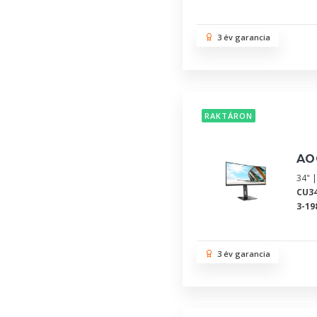
3 év garancia
RAKTÁRON
AO
34" 
CU3
3-19
3 év garancia