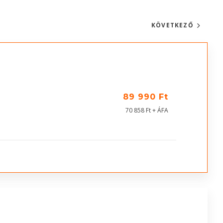
KÖVETKEZŐ
89 990 Ft
70 858 Ft + ÁFA