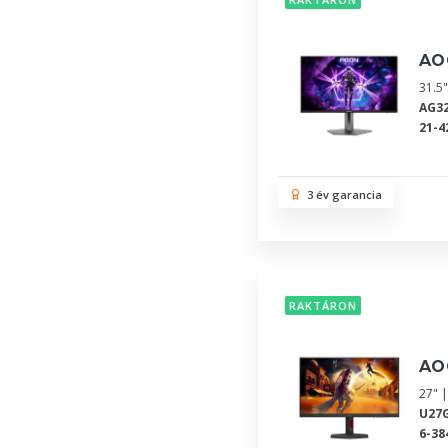
AO
31.5
AG3
21-4
3 év garancia
RAKTÁRON
AO
27" |
U27
6-38