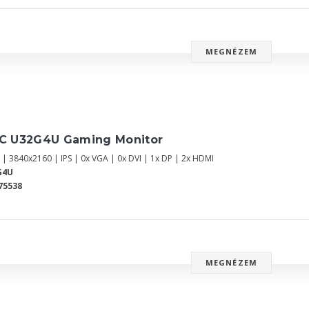
MEGNÉZEM
C U32G4U Gaming Monitor
 | 3840x2160 | IPS | 0x VGA | 0x DVI | 1x DP | 2x HDMI
G4U
75538
MEGNÉZEM