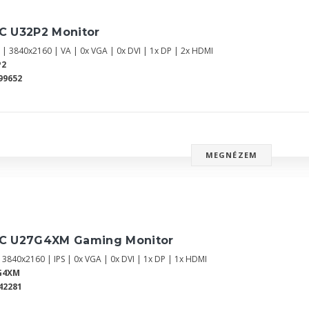
C U32P2 Monitor
" | 3840x2160 | VA | 0x VGA | 0x DVI | 1x DP | 2x HDMI
P2
99652
MEGNÉZEM
C U27G4XM Gaming Monitor
 3840x2160 | IPS | 0x VGA | 0x DVI | 1x DP | 1x HDMI
G4XM
42281