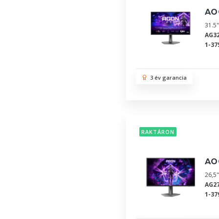
AO
31.5
AG3
1-37
3 év garancia
RAKTÁRON
AO
26,5
AG2
1-37