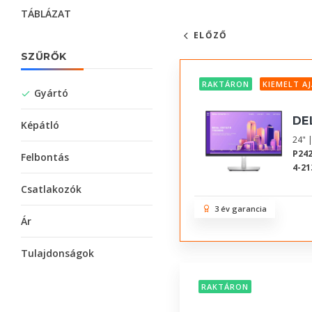
TÁBLÁZAT
ELŐZŐ
SZŰRŐK
RAKTÁRON
KIEMELT A
Gyártó
DE
Képátló
24" 
P24
Felbontás
4-21
Csatlakozók
3 év garancia
Ár
Tulajdonságok
RAKTÁRON