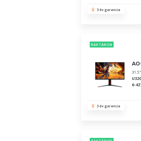
3 év garancia
RAKTÁRON
AO
31.5"
U32
6-42
3 év garancia
RAKTÁRON