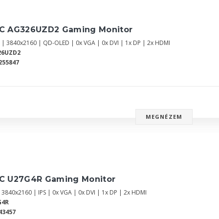
C AG326UZD2 Gaming Monitor
" | 3840x2160 | QD-OLED | 0x VGA | 0x DVI | 1x DP | 2x HDMI
26UZD2
255847
MEGNÉZEM
C U27G4R Gaming Monitor
 3840x2160 | IPS | 0x VGA | 0x DVI | 1x DP | 2x HDMI
G4R
43457