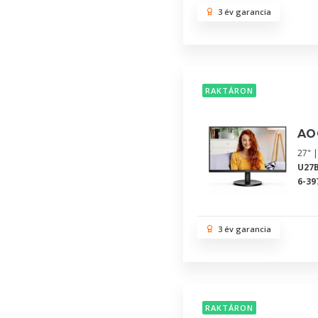
3 év garancia
RAKTÁRON
AO
27" |
U27
6-39
3 év garancia
RAKTÁRON