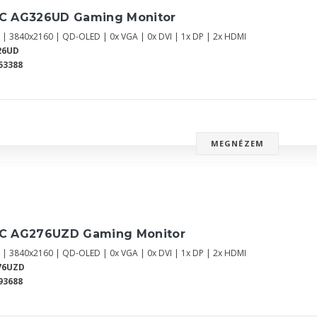
C AG326UD Gaming Monitor
" | 3840x2160 | QD-OLED | 0x VGA | 0x DVI | 1x DP | 2x HDMI
26UD
53388
MEGNÉZEM
C AG276UZD Gaming Monitor
" | 3840x2160 | QD-OLED | 0x VGA | 0x DVI | 1x DP | 2x HDMI
76UZD
93688