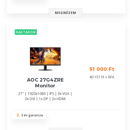
MEGNÉZEM
RAKTÁRON
51 000 Ft
40 157 Ft + ÁFA
AOC 27G4ZRE
Monitor
27" | 1920x1080 | IPS | 0x VGA |
0x DVI | 1x DP | 2x HDMI
3 év garancia