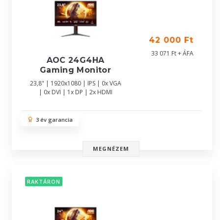
42 000 Ft
33 071 Ft + ÁFA
AOC 24G4HA
Gaming Monitor
23,8" | 1920x1080 | IPS | 0x VGA
| 0x DVI | 1x DP | 2x HDMI
3 év garancia
MEGNÉZEM
RAKTÁRON