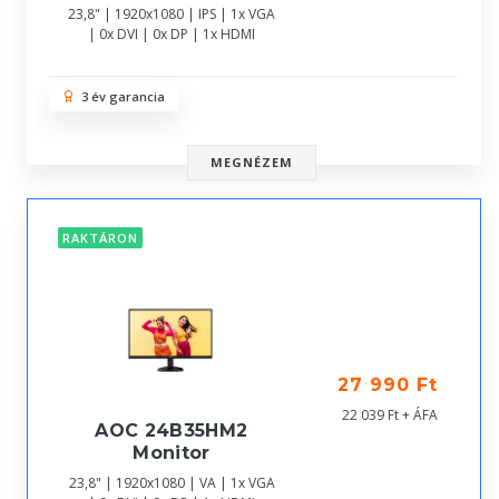
23,8" | 1920x1080 | IPS | 1x VGA
| 0x DVI | 0x DP | 1x HDMI
3 év garancia
MEGNÉZEM
RAKTÁRON
27 990 Ft
22 039 Ft + ÁFA
AOC 24B35HM2
Monitor
23,8" | 1920x1080 | VA | 1x VGA