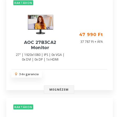
RAKTÁRON
47 990 Ft
37 787 Ft + ÁFA
AOC 27B3CA2
Monitor
27" | 1920x1080 | IPS | 0x VGA |
0x DVI | 0x DP | 1x HDMI
3 év garancia
MEGNÉZEM
RAKTÁRON