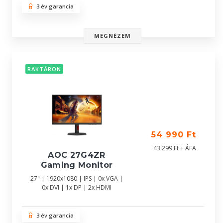
3 év garancia
MEGNÉZEM
RAKTÁRON
54 990 Ft
43 299 Ft + ÁFA
AOC 27G4ZR
Gaming Monitor
27" | 1920x1080 | IPS | 0x VGA |
0x DVI | 1x DP | 2x HDMI
3 év garancia