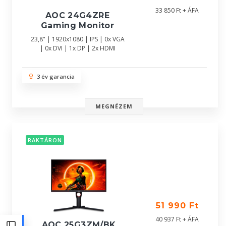
33 850 Ft + ÁFA
AOC 24G4ZRE
Gaming Monitor
23,8" | 1920x1080 | IPS | 0x VGA
| 0x DVI | 1x DP | 2x HDMI
3 év garancia
MEGNÉZEM
RAKTÁRON
51 990 Ft
40 937 Ft + ÁFA
AOC 25G3ZM/BK