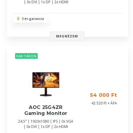
| 0x DVI | 1x DP | 2x HDMI
3 év garancia
MEGNÉZEM
RAKTÁRON
54 000 Ft
42 520 Ft + ÁFA
AOC 25G4ZR
Gaming Monitor
24,5" | 1920x1080 | IPS | 0x VGA
| 0x DVI | 1x DP | 2x HDMI