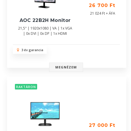
26 700 Ft
21 024 Ft + ÁFA
AOC 22B2H Monitor
21,5" | 1920x1080 | VA | 1x VGA
| 0x DVI | 0x DP | 1x HDMI
3 év garancia
MEGNÉZEM
RAKTÁRON
27 000 Ft