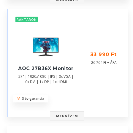
RAKTÁRON
33 990 Ft
26 764 Ft + ÁFA
AOC 27B36X Monitor
27" | 1920x1080 | IPS | 0x VGA |
0x DVI | 1x DP | 1x HDMI
3 év garancia
MEGNÉZEM