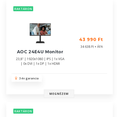
RAKTÁRON
43 990 Ft
34 638 Ft + ÁFA
AOC 24E4U Monitor
23,8" | 1920x1080 | IPS | 1x VGA
| 0x DVI | 1x DP | 1x HDMI
3 év garancia
MEGNÉZEM
RAKTÁRON