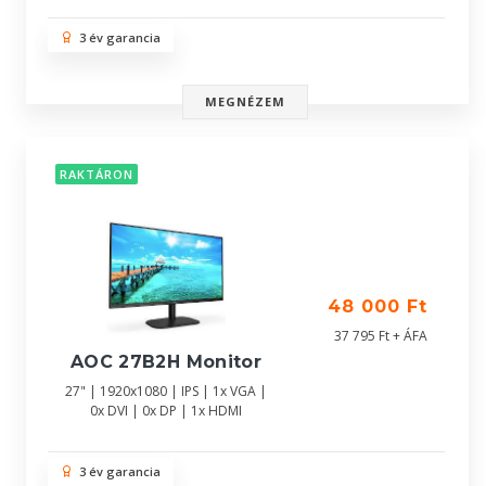
3 év garancia
MEGNÉZEM
RAKTÁRON
48 000 Ft
37 795 Ft + ÁFA
AOC 27B2H Monitor
27" | 1920x1080 | IPS | 1x VGA |
0x DVI | 0x DP | 1x HDMI
3 év garancia