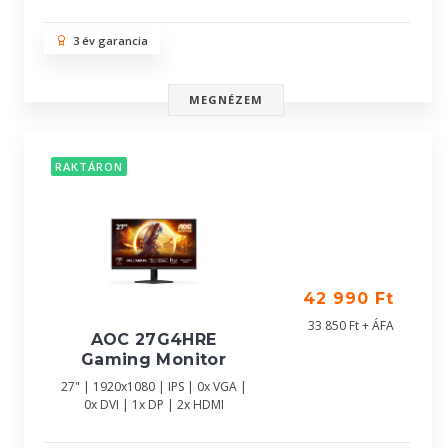
3 év garancia
MEGNÉZEM
RAKTÁRON
42 990 Ft
33 850 Ft + ÁFA
AOC 27G4HRE
Gaming Monitor
27" | 1920x1080 | IPS | 0x VGA |
0x DVI | 1x DP | 2x HDMI