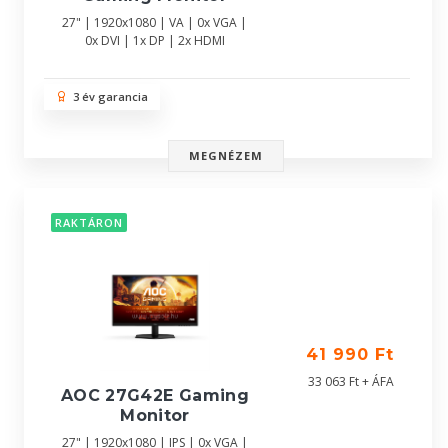
27" | 1920x1080 | VA | 0x VGA |
0x DVI | 1x DP | 2x HDMI
3 év garancia
MEGNÉZEM
RAKTÁRON
41 990 Ft
33 063 Ft + ÁFA
AOC 27G42E Gaming
Monitor
27" | 1920x1080 | IPS | 0x VGA |