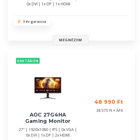
0x DVI | 1x DP | 1x HDMI
3 év garancia
MEGNÉZEM
RAKTÁRON
48 990 Ft
38 575 Ft + ÁFA
AOC 27G4HA
Gaming Monitor
27" | 1920x1080 | IPS | 0x VGA |
0x DVI | 1x DP | 2x HDMI