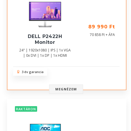
89 990 Ft
70 858 Ft + ÁFA
DELL P2422H
Monitor
24" | 1920x1080 | IPS | 1x VGA
| 0x DVI | 1x DP | 1x HDMI
3 év garancia
MEGNÉZEM
RAKTÁRON