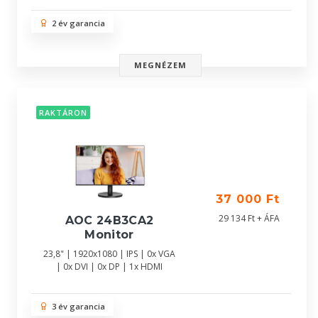
2 év garancia
MEGNÉZEM
RAKTÁRON
37 000 Ft
29 134 Ft + ÁFA
AOC 24B3CA2
Monitor
23,8" | 1920x1080 | IPS | 0x VGA
| 0x DVI | 0x DP | 1x HDMI
3 év garancia