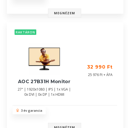
MEGNÉZEM
RAKTÁRON
32 990 Ft
25 976 Ft + ÁFA
AOC 27B31H Monitor
27" | 1920x1080 | IPS | 1x VGA |
0x DVI | 0x DP | 1x HDMI
3 év garancia
MEGNÉZEM