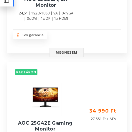
Monitor
24,5" | 1920x1080 | VA | 0x VGA
| 0x DVI | 1x DP | 1x HDMI
3 év garancia
MEGNÉZEM
RAKTÁRON
34 990 Ft
27 551 Ft + ÁFA
AOC 25G42E Gaming
Monitor