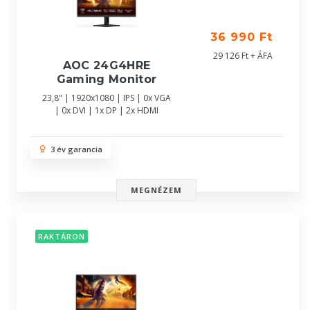
36 990 Ft
29 126 Ft + ÁFA
AOC 24G4HRE
Gaming Monitor
23,8" | 1920x1080 | IPS | 0x VGA
| 0x DVI | 1x DP | 2x HDMI
3 év garancia
MEGNÉZEM
RAKTÁRON