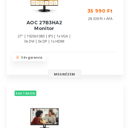
35 990 Ft
28 339 Ft + ÁFA
AOC 27B3HA2
Monitor
27" | 1920x1080 | IPS | 1x VGA |
0x DVI | 0x DP | 1x HDMI
3 év garancia
MEGNÉZEM
RAKTÁRON