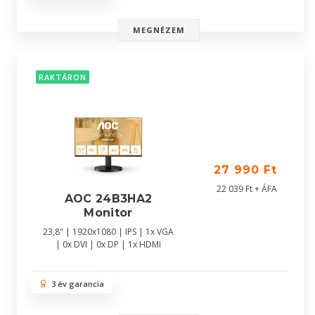
MEGNÉZEM
RAKTÁRON
27 990 Ft
22 039 Ft + ÁFA
AOC 24B3HA2
Monitor
23,8" | 1920x1080 | IPS | 1x VGA
| 0x DVI | 0x DP | 1x HDMI
3 év garancia