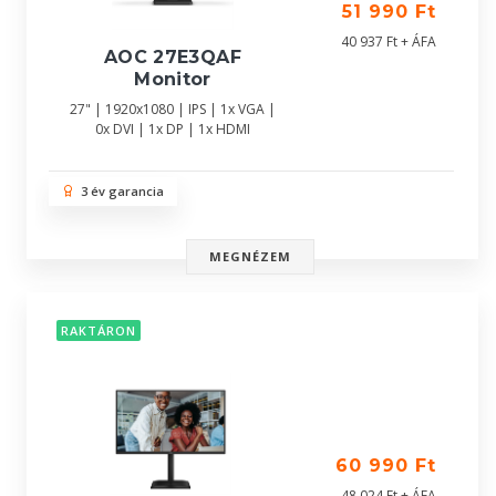
51 990 Ft
40 937 Ft + ÁFA
AOC 27E3QAF
Monitor
27" | 1920x1080 | IPS | 1x VGA |
0x DVI | 1x DP | 1x HDMI
3 év garancia
MEGNÉZEM
RAKTÁRON
60 990 Ft
48 024 Ft + ÁFA