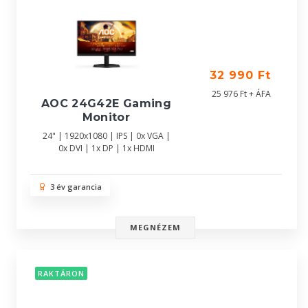
32 990 Ft
25 976 Ft + ÁFA
AOC 24G42E Gaming
Monitor
24" | 1920x1080 | IPS | 0x VGA |
0x DVI | 1x DP | 1x HDMI
3 év garancia
MEGNÉZEM
RAKTÁRON