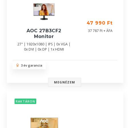
47 990 Ft
AOC 27B3CF2
37 787 Ft + ÁFA
Monitor
27" | 1920x1080 | IPS | 0x VGA |
0x DVI | 0x DP | 1x HDMI
3 év garancia
MEGNÉZEM
RAKTÁRON