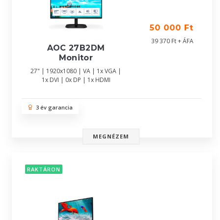
50 000 Ft
39 370 Ft + ÁFA
AOC 27B2DM
Monitor
27" | 1920x1080 | VA | 1x VGA |
1x DVI | 0x DP | 1x HDMI
3 év garancia
MEGNÉZEM
RAKTÁRON