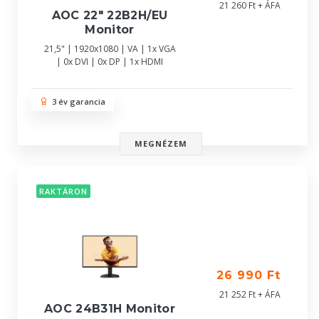
21 260 Ft + ÁFA
AOC 22" 22B2H/EU
Monitor
21,5" | 1920x1080 | VA | 1x VGA
| 0x DVI | 0x DP | 1x HDMI
3 év garancia
MEGNÉZEM
RAKTÁRON
26 990 Ft
21 252 Ft + ÁFA
AOC 24B31H Monitor