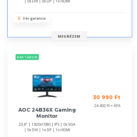
| 0x DVI | 0x DP | 1x HDMI
3 év garancia
MEGNÉZEM
RAKTÁRON
30 990 Ft
24 402 Ft + ÁFA
AOC 24B36X Gaming
Monitor
23,8" | 1920x1080 | IPS | 0x VGA
| 0x DVI | 1x DP | 1x HDMI