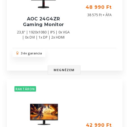
48 990 Ft
38 575 Ft + ÁFA
AOC 24G4ZR
Gaming Monitor
23,8" | 1920x1080 | IPS | 0x VGA
| 0x DVI | 1x DP | 2x HDMI
3 év garancia
MEGNÉZEM
RAKTÁRON
42 990 Ft