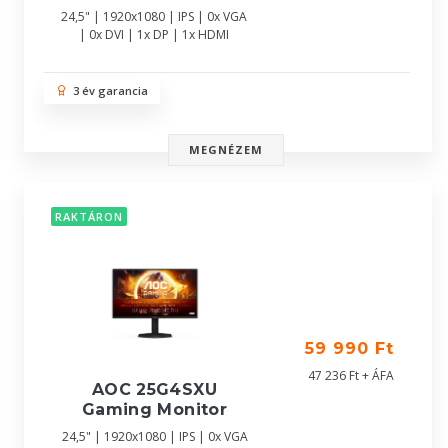
24,5" | 1920x1080 | IPS | 0x VGA
| 0x DVI | 1x DP | 1x HDMI
3 év garancia
MEGNÉZEM
RAKTÁRON
59 990 Ft
47 236 Ft + ÁFA
AOC 25G4SXU
Gaming Monitor
24,5" | 1920x1080 | IPS | 0x VGA