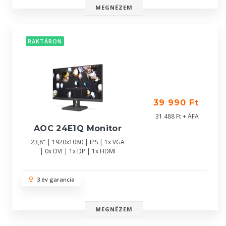
MEGNÉZEM
RAKTÁRON
39 990 Ft
31 488 Ft + ÁFA
AOC 24E1Q Monitor
23,8" | 1920x1080 | IPS | 1x VGA
| 0x DVI | 1x DP | 1x HDMI
3 év garancia
MEGNÉZEM