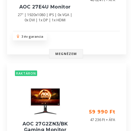
AOC 27E4U Monitor
27" | 1920x1080 | IPS | 0x VGA |
0x DVI | 1x DP | 1x HDMI
3 év garancia
MEGNÉZEM
RAKTÁRON
59 990 Ft
47 236 Ft + ÁFA
AOC 27G2ZN3/BK
Gaming Monitor