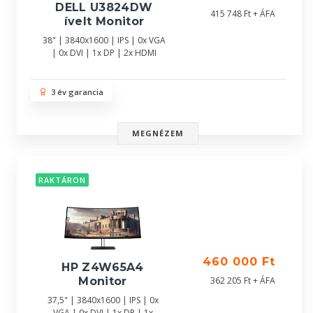
DELL U3824DW
415 748 Ft + ÁFA
ívelt Monitor
38" | 3840x1600 | IPS | 0x VGA
| 0x DVI | 1x DP | 2x HDMI
3 év garancia
MEGNÉZEM
RAKTÁRON
460 000 Ft
HP Z4W65A4
362 205 Ft + ÁFA
Monitor
37,5" | 3840x1600 | IPS | 0x
VGA | 0x DVI | 1x DP | 1x