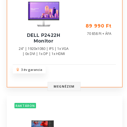
89 990 Ft
70 858 Ft + ÁFA
DELL P2422H
Monitor
24" | 1920x1080 | IPS | 1x VGA
| 0x DVI | 1x DP | 1x HDMI
3 év garancia
MEGNÉZEM
RAKTÁRON