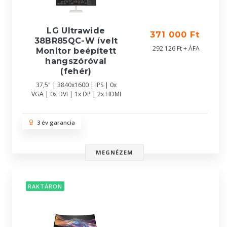
LG Ultrawide
371 000 Ft
38BR85QC-W ívelt
292 126 Ft + ÁFA
Monitor beépített
hangszóróval
(fehér)
37,5" | 3840x1600 | IPS | 0x
VGA | 0x DVI | 1x DP | 2x HDMI
3 év garancia
MEGNÉZEM
RAKTÁRON