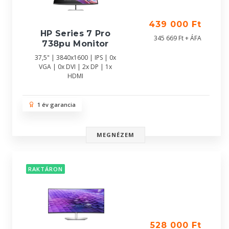
439 000 Ft
HP Series 7 Pro
345 669 Ft + ÁFA
738pu Monitor
37,5" | 3840x1600 | IPS | 0x
VGA | 0x DVI | 2x DP | 1x
HDMI
1 év garancia
MEGNÉZEM
RAKTÁRON
528 000 Ft