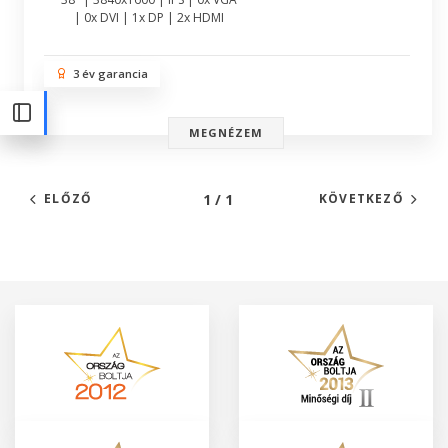
| 0x DVI | 1x DP | 2x HDMI
3 év garancia
MEGNÉZEM
1 / 1
ELŐZŐ
KÖVETKEZŐ