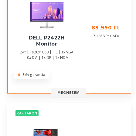
89 990 Ft
70 858 Ft + ÁFA
DELL P2422H
Monitor
24" | 1920x1080 | IPS | 1x VGA
| 0x DVI | 1x DP | 1x HDMI
3 év garancia
MEGNÉZEM
RAKTÁRON