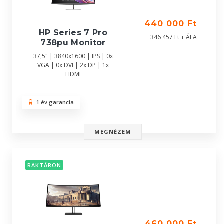
440 000 Ft
HP Series 7 Pro
346 457 Ft + ÁFA
738pu Monitor
37,5" | 3840x1600 | IPS | 0x
VGA | 0x DVI | 2x DP | 1x
HDMI
1 év garancia
MEGNÉZEM
RAKTÁRON
460 000 Ft