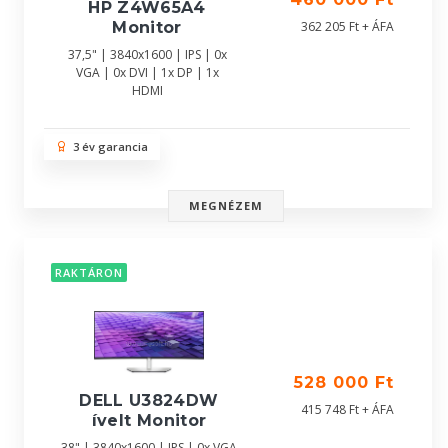
HP Z4W65A4
362 205 Ft + ÁFA
Monitor
37,5" | 3840x1600 | IPS | 0x
VGA | 0x DVI | 1x DP | 1x
HDMI
3 év garancia
MEGNÉZEM
RAKTÁRON
528 000 Ft
DELL U3824DW
415 748 Ft + ÁFA
ívelt Monitor
38" | 3840x1600 | IPS | 0x VGA