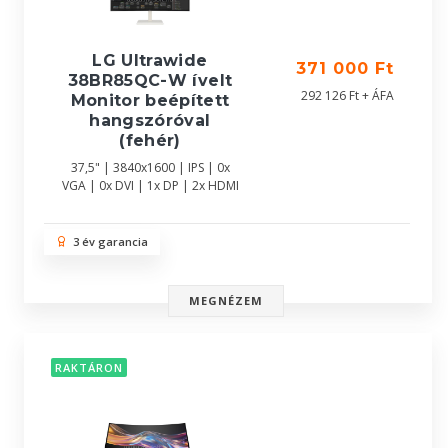
LG Ultrawide
371 000 Ft
38BR85QC-W ívelt
292 126 Ft + ÁFA
Monitor beépített
hangszóróval
(fehér)
37,5" | 3840x1600 | IPS | 0x
VGA | 0x DVI | 1x DP | 2x HDMI
3 év garancia
MEGNÉZEM
RAKTÁRON