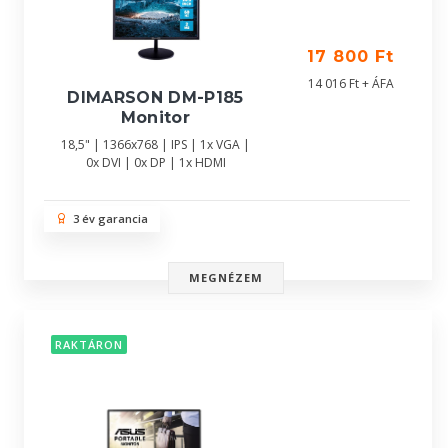
17 800 Ft
14 016 Ft + ÁFA
DIMARSON DM-P185
Monitor
18,5" | 1366x768 | IPS | 1x VGA |
0x DVI | 0x DP | 1x HDMI
3 év garancia
MEGNÉZEM
RAKTÁRON