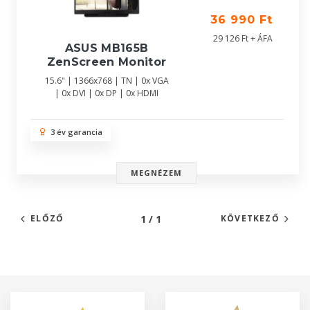
36 990 Ft
29 126 Ft + ÁFA
ASUS MB165B
ZenScreen Monitor
15.6" | 1366x768 | TN | 0x VGA
| 0x DVI | 0x DP | 0x HDMI
3 év garancia
MEGNÉZEM
1 / 1
ELŐZŐ
KÖVETKEZŐ