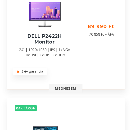
89 990 Ft
70 858 Ft + ÁFA
DELL P2422H
Monitor
24" | 1920x1080 | IPS | 1x VGA
| 0x DVI | 1x DP | 1x HDMI
3 év garancia
MEGNÉZEM
RAKTÁRON