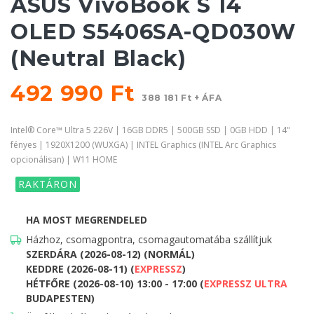
ASUS VivoBook S 14
OLED S5406SA-QD030W
(Neutral Black)
492 990 Ft
388 181 Ft + ÁFA
Intel® Core™ Ultra 5 226V | 16GB DDR5 | 500GB SSD | 0GB HDD | 14"
fényes | 1920X1200 (WUXGA) | INTEL Graphics (INTEL Arc Graphics
opcionálisan) | W11 HOME
RAKTÁRON
HA MOST MEGRENDELED
Házhoz, csomagpontra, csomagautomatába szállítjuk
SZERDÁRA (2026-08-12) (NORMÁL)
KEDDRE (2026-08-11) (
EXPRESSZ
)
HÉTFŐRE (2026-08-10) 13:00 - 17:00 (
EXPRESSZ ULTRA
BUDAPESTEN)