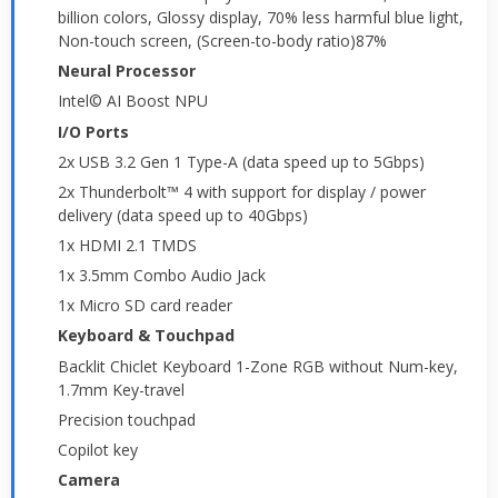
billion colors, Glossy display, 70% less harmful blue light,
Non-touch screen, (Screen-to-body ratio)87%
Neural Processor
Intel© AI Boost NPU
I/O Ports
2x USB 3.2 Gen 1 Type-A (data speed up to 5Gbps)
2x Thunderbolt™ 4 with support for display / power
delivery (data speed up to 40Gbps)
1x HDMI 2.1 TMDS
1x 3.5mm Combo Audio Jack
1x Micro SD card reader
Keyboard & Touchpad
Backlit Chiclet Keyboard 1-Zone RGB without Num-key,
1.7mm Key-travel
Precision touchpad
Copilot key
Camera