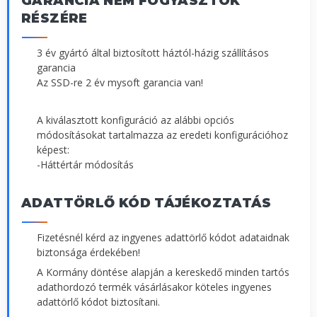
GARANCIA NEM FOGYASZTÓK
RÉSZÉRE
3 év gyártó által biztosított háztól-házig szállításos
garancia
Az SSD-re 2 év mysoft garancia van!
A kiválasztott konfiguráció az alábbi opciós
módosításokat tartalmazza az eredeti konfigurációhoz
képest:
-Háttértár módosítás
ADATTÖRLŐ KÓD TÁJÉKOZTATÁS
Fizetésnél kérd az ingyenes adattörlő kódot adataidnak
biztonsága érdekében!
A Kormány döntése alapján a kereskedő minden tartós
adathordozó termék vásárlásakor köteles ingyenes
adattörlő kódot biztosítani.