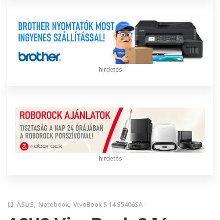
hirdetés
hirdetés
ASUS,
Notebook,
VivoBook S 14 S5406SA