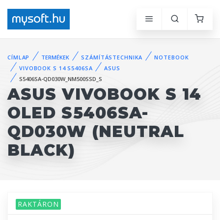
CÍMLAP
TERMÉKEK
SZÁMÍTÁSTECHNIKA
NOTEBOOK
VIVOBOOK S 14 S5406SA
ASUS
S5406SA-QD030W_NM500SSD_S
ASUS VIVOBOOK S 14
OLED S5406SA-
QD030W (NEUTRAL
BLACK)
RAKTÁRON