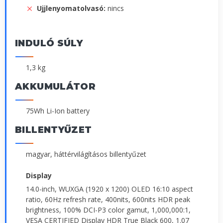
Ujjlenyomatolvasó:
nincs
INDULÓ SÚLY
1,3 kg
AKKUMULÁTOR
75Wh Li-Ion battery
BILLENTYŰZET
magyar, háttérvilágításos billentyűzet
Display
14.0-inch, WUXGA (1920 x 1200) OLED 16:10 aspect
ratio, 60Hz refresh rate, 400nits, 600nits HDR peak
brightness, 100% DCI-P3 color gamut, 1,000,000:1,
VESA CERTIFIED Display HDR True Black 600, 1.07