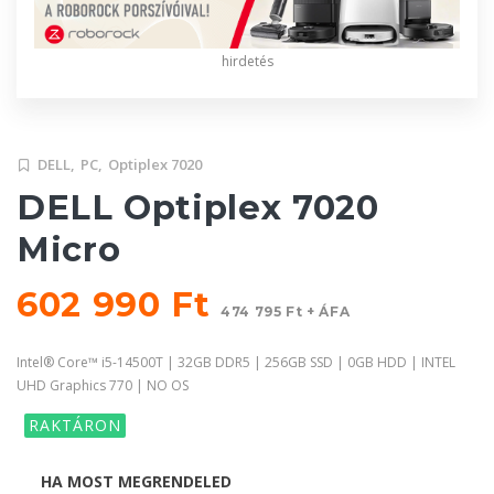
hirdetés
DELL,
PC,
Optiplex 7020
DELL Optiplex 7020
Micro
602 990 Ft
474 795 Ft + ÁFA
Intel® Core™ i5-14500T | 32GB DDR5 | 256GB SSD | 0GB HDD | INTEL
UHD Graphics 770 | NO OS
RAKTÁRON
HA MOST MEGRENDELED