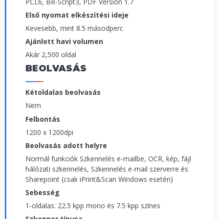
PCL6, BR-Script3, PDF Version 1.7
Első nyomat elkészítési ideje
Kevesebb, mint 8.5 másodperc
Ajánlott havi volumen
Akár 2,500 oldal
BEOLVASÁS
Kétoldalas beolvasás
Nem
Felbontás
1200 x 1200dpi
Beolvasás adott helyre
Normál funkciók Szkennelés e-mailbe, OCR, kép, fájl
hálózati szkennelés, Szkennelés e-mail szerverre és
Sharepoint (csak iPrint&Scan Windows esetén)
Sebesség
1-oldalas: 22.5 kpp mono és 7.5 kpp színes
Szkenner típusa