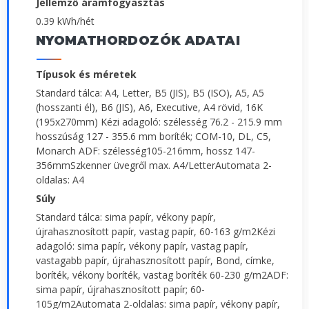
Jellemző áramfogyasztás
0.39 kWh/hét
NYOMATHORDOZÓK ADATAI
Típusok és méretek
Standard tálca: A4, Letter, B5 (JIS), B5 (ISO), A5, A5
(hosszanti él), B6 (JIS), A6, Executive, A4 rövid, 16K
(195x270mm) Kézi adagoló: szélesség 76.2 - 215.9 mm
hosszúság 127 - 355.6 mm boríték; COM-10, DL, C5,
Monarch ADF: szélesség105-216mm, hossz 147-
356mmSzkenner üvegről max. A4/LetterAutomata 2-
oldalas: A4
Súly
Standard tálca: sima papír, vékony papír,
újrahasznosított papír, vastag papír, 60-163 g/m2Kézi
adagoló: sima papír, vékony papír, vastag papír,
vastagabb papír, újrahasznosított papír, Bond, címke,
boríték, vékony boríték, vastag boríték 60-230 g/m2ADF:
sima papír, újrahasznosított papír; 60-
105g/m2Automata 2-oldalas: sima papír, vékony papír,