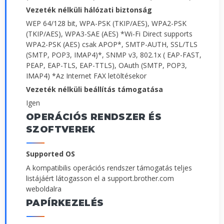
Vezeték nélküli hálózati biztonság
WEP 64/128 bit, WPA-PSK (TKIP/AES), WPA2-PSK
(TKIP/AES), WPA3-SAE (AES) *Wi-Fi Direct supports
WPA2-PSK (AES) csak APOP*, SMTP-AUTH, SSL/TLS
(SMTP, POP3, IMAP4)*, SNMP v3, 802.1x ( EAP-FAST,
PEAP, EAP-TLS, EAP-TTLS), OAuth (SMTP, POP3,
IMAP4) *Az Internet FAX letöltésekor
Vezeték nélküli beállítás támogatása
Igen
OPERÁCIÓS RENDSZER ÉS
SZOFTVEREK
Supported OS
A kompatibilis operációs rendszer támogatás teljes
listájáért látogasson el a support.brother.com
weboldalra
PAPÍRKEZELÉS