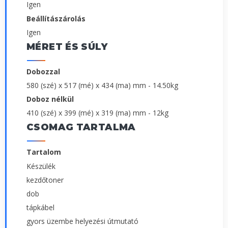
Igen
Beállítászárolás
Igen
MÉRET ÉS SÚLY
Dobozzal
580 (szé) x 517 (mé) x 434 (ma) mm - 14.50kg
Doboz nélkül
410 (szé) x 399 (mé) x 319 (ma) mm - 12kg
CSOMAG TARTALMA
Tartalom
Készülék
kezdőtoner
dob
tápkábel
gyors üzembe helyezési útmutató