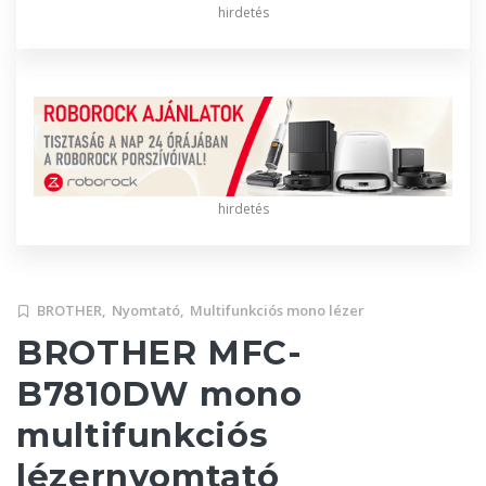
hirdetés
hirdetés
BROTHER,
Nyomtató,
Multifunkciós mono lézer
BROTHER MFC-
B7810DW mono
multifunkciós
lézernyomtató