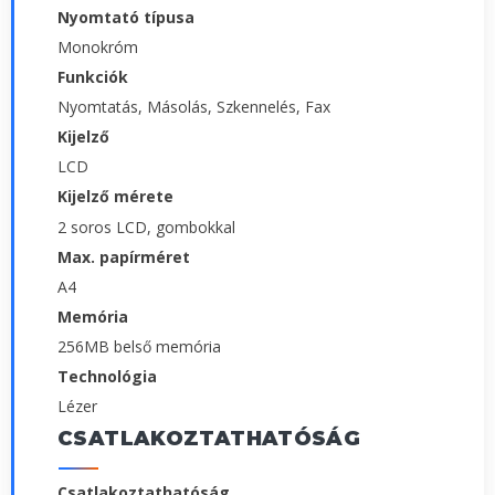
Nyomtató típusa
Monokróm
Funkciók
Nyomtatás, Másolás, Szkennelés, Fax
Kijelző
LCD
Kijelző mérete
2 soros LCD, gombokkal
Max. papírméret
A4
Memória
256MB belső memória
Technológia
Lézer
CSATLAKOZTATHATÓSÁG
Csatlakoztathatóság