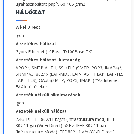
újrahasznosított papír, 60-105 g/m2
HÁLÓZAT
Wi-Fi Direct
Igen
Vezetékes hálózat
Gyors Ethernet (10Base-T/100Base-TX)
Vezetékes hálózati biztonság
APOP*, SMTP-AUTH, SSL/TLS (SMTP, POP3, IMAP4)*,
SNMP v3, 802.1x (EAP-MD5, EAP-FAST, PEAP, EAP-TLS,
EAP-TTLS), OAuth(SMTP, POP3, IMAP4) *Az Internet
FAX letöltésekor.
Vezeték nélküli alkalmazások
Igen
Vezeték nélküli hálózat
2.4GHz: IEEE 802.11 b/g/n (Infrastruktúra mód) IEEE
802.11 g/n (Wi-Fi Direct) 5GHz: IEEE 802.11 a/n
(Infrastructure Mode) IEEE 802.11 a/n (Wi-Fi Direct)