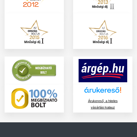
Árukereső, a hiteles
vásárlási kalauz