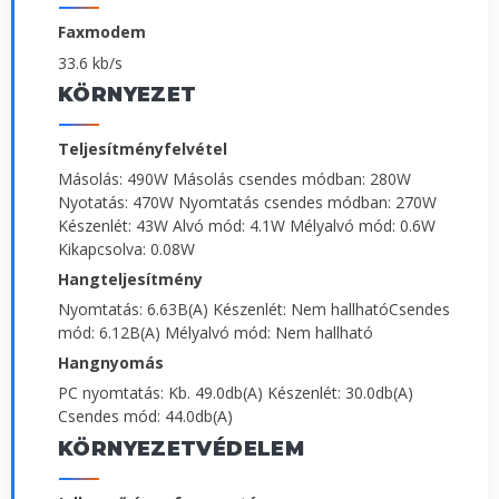
Faxmodem
33.6 kb/s
KÖRNYEZET
Teljesítményfelvétel
Másolás: 490W Másolás csendes módban: 280W
Nyotatás: 470W Nyomtatás csendes módban: 270W
Készenlét: 43W Alvó mód: 4.1W Mélyalvó mód: 0.6W
Kikapcsolva: 0.08W
Hangteljesítmény
Nyomtatás: 6.63B(A) Készenlét: Nem hallhatóCsendes
mód: 6.12B(A) Mélyalvó mód: Nem hallható
Hangnyomás
PC nyomtatás: Kb. 49.0db(A) Készenlét: 30.0db(A)
Csendes mód: 44.0db(A)
KÖRNYEZETVÉDELEM