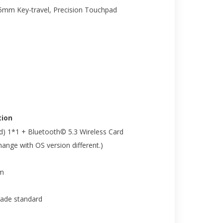
.35mm Key-travel, Precision Touchpad
ion
nd) 1*1 + Bluetooth© 5.3 Wireless Card
nge with OS version different.)
cm
rade standard