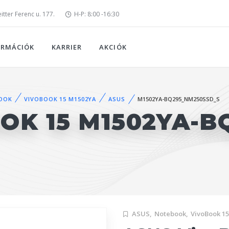
tter Ferenc u. 177.
H-P: 8:00 -16:30
ORMÁCIÓK
KARRIER
AKCIÓK
OOK
VIVOBOOK 15 M1502YA
ASUS
M1502YA-BQ295_NM250SSD_S
OK 15 M1502YA-B
ASUS,
Notebook,
VivoBook 1