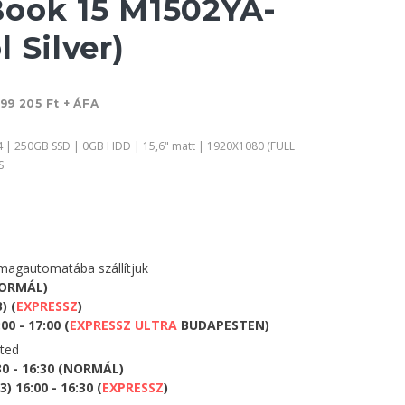
ook 15 M1502YA-
 Silver)
199 205 Ft + ÁFA
 | 250GB SSD | 0GB HDD | 15,6" matt | 1920X1080 (FULL
S
agautomatába szállítjuk
NORMÁL)
) (
EXPRESSZ
)
0 - 17:00 (
EXPRESSZ ULTRA
BUDAPESTEN)
eted
30 - 16:30 (NORMÁL)
 16:00 - 16:30 (
EXPRESSZ
)