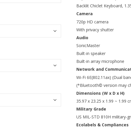
Backlit Chiclet Keyboard, 1
Camera
720p HD camera
With privacy shutter
Audio
SonicMaster
Built-in speaker
Built-in array microphone
Network and Communicat
Wi-Fi 6E(802.11ax) (Dual ba
(*Bluetooth© version may cha
Dimensions (W x D x H)
35.97 x 23.25 x 1.99 ~ 1.99 
Military Grade
US MIL-STD 810H military-g
Ecolabels & Compliances