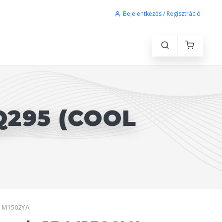
Bejelentkezés / Regisztráció
Q295 (COOL
5 M1502YA