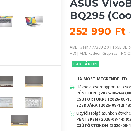
ASUS VivoB
BQ295 (Cool
252 990 Ft
AMD Ryzen 7 7730U 2.0 | 16GB DDR4
HD) | AMD Radeon Graphics | NO O
RAKTÁRON
HA MOST MEGRENDELED
Házhoz, csomagpontra, csom
PÉNTEKRE (2026-08-14) (
CSÜTÖRTÖKRE (2026-08-13
SZERDÁRA (2026-08-12) 13:0
Ügyfélszolgálatunkon átveh
PÉNTEKEN (2026-08-14) 9:
CSÜTÖRTÖKÖN (2026-08-13)