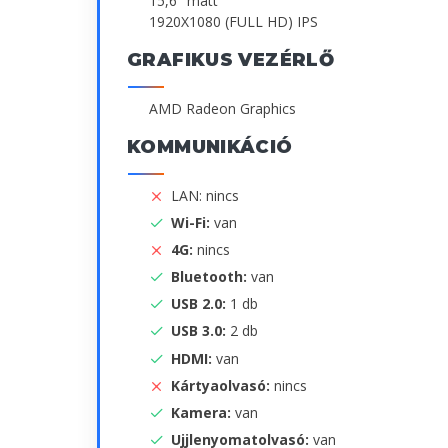
15,6" matt
1920X1080 (FULL HD) IPS
GRAFIKUS VEZÉRLŐ
AMD Radeon Graphics
KOMMUNIKÁCIÓ
LAN: nincs
Wi-Fi:
van
4G:
nincs
Bluetooth:
van
USB 2.0:
1 db
USB 3.0:
2 db
HDMI:
van
Kártyaolvasó:
nincs
Kamera:
van
Ujjlenyomatolvasó:
van