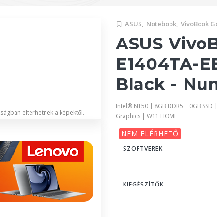
ASUS,
Notebook,
VivoBook G
ASUS VivoB
E1404TA-E
Black - Nu
Intel® N150 | 8GB DDR5 | 0GB SSD |
lóságban eltérhetnek a képektől.
Graphics | W11 HOME
NEM ELÉRHETŐ
SZOFTVEREK
KIEGÉSZÍTŐK