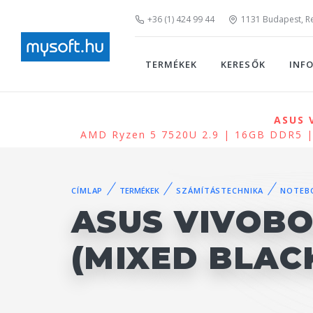
+36 (1) 424 99 44
1131 Budapest, Rei
TERMÉKEK
KERESŐK
INF
ASUS V
AMD Ryzen 5 7520U 2.9 | 16GB DDR5 
CÍMLAP
TERMÉKEK
SZÁMÍTÁSTECHNIKA
NOTEB
ASUS VIVOBO
(MIXED BLAC