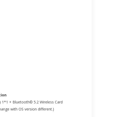
ion
) 1*1 + Bluetooth© 5.2 Wireless Card
nge with OS version different.)