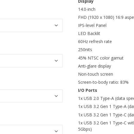
Display
14.0-inch
FHD (1920 x 1080) 16:9 aspec
IPS-level Panel
LED Backlit
60Hz refresh rate
250nits
45% NTSC color gamut
Anti-glare display
Non-touch screen
Screen-to-body ratio: 83%
I/O Ports
1x USB 2.0 Type-A (data sp
1x USB 3.2 Gen 1 Type-A (da
1x USB 3.2 Gen 1 Type-C (da
1x USB 3.2 Gen 1 Type-C with
5Gbps)