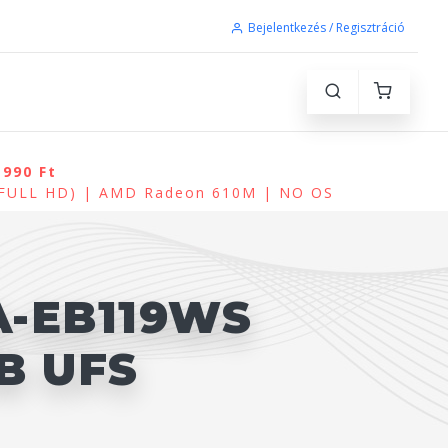
Bejelentkezés / Regisztráció
 990 Ft
(FULL HD) | AMD Radeon 610M | NO OS
A-EB119WS
B UFS