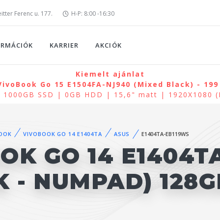
tter Ferenc u. 177.
H-P: 8:00 -16:30
ORMÁCIÓK
KARRIER
AKCIÓK
Kiemelt ajánlat
ivoBook Go 15 E1504FA-NJ940 (Mixed Black) - 199
| 1000GB SSD | 0GB HDD | 15,6" matt | 1920X1080 
OOK
VIVOBOOK GO 14 E1404TA
ASUS
E1404TA-EB119WS
OK GO 14 E1404T
K - NUMPAD) 128G