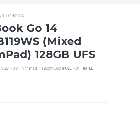
o 14 E1404TA
ook Go 14
B119WS (Mixed
mPad) 128GB UFS
 0GB HDD | 14" matt | 1920X1080 (FULL HD) | INTEL