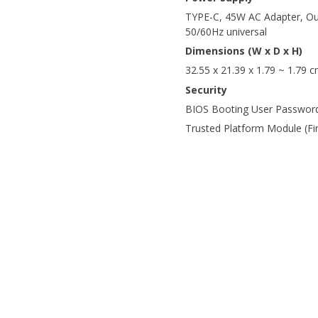
TYPE-C, 45W AC Adapter, Ou
50/60Hz universal
Dimensions (W x D x H)
32.55 x 21.39 x 1.79 ~ 1.79 
Security
BIOS Booting User Password
Trusted Platform Module (F