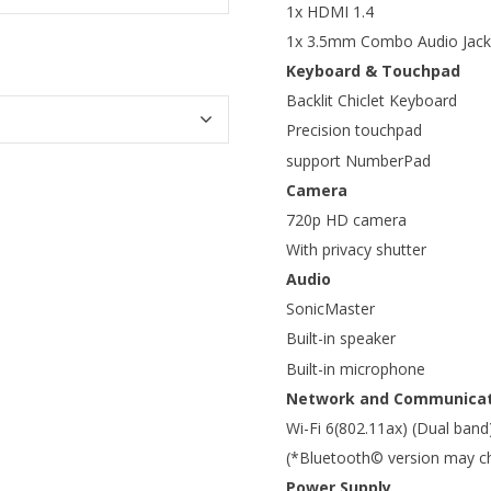
1x HDMI 1.4
1x 3.5mm Combo Audio Jack
Keyboard & Touchpad
Backlit Chiclet Keyboard
Precision touchpad
support NumberPad
Camera
720p HD camera
With privacy shutter
Audio
SonicMaster
Built-in speaker
Built-in microphone
Network and Communicat
Wi-Fi 6(802.11ax) (Dual band
(*Bluetooth© version may cha
Power Supply