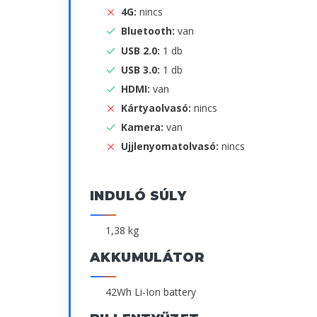
4G:
nincs
Bluetooth:
van
USB 2.0:
1 db
USB 3.0:
1 db
HDMI:
van
Kártyaolvasó:
nincs
Kamera:
van
Ujjlenyomatolvasó:
nincs
INDULÓ SÚLY
1,38 kg
AKKUMULÁTOR
42Wh Li-Ion battery