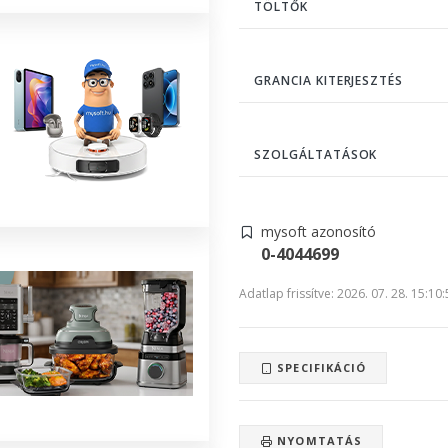
TÖLTŐK
GRANCIA KITERJESZTÉS
SZOLGÁLTATÁSOK
mysoft azonosító
0-4044699
Adatlap frissítve: 2026. 07. 28. 15:10
SPECIFIKÁCIÓ
NYOMTATÁS