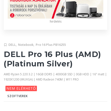
hirdetés
DELL,
Notebook,
Pro 16 Plus PB16255
DELL Pro 16 Plus (AMD)
(Platinum Silver)
AMD Ryzen 5 220 3.2 | 16GB DDR5 | 4000GB SSD | 0GB HDD | 16" matt |
1920X1200 (WUXGA) | AMD Radeon 740M | W11 PRO
NEM ELÉRHETŐ
SZOFTVEREK