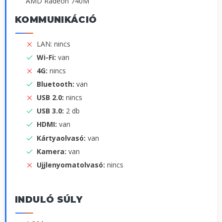
AMD Radeon 740M
KOMMUNIKÁCIÓ
LAN: nincs
Wi-Fi:
van
4G:
nincs
Bluetooth:
van
USB 2.0:
nincs
USB 3.0:
2 db
HDMI:
van
Kártyaolvasó:
van
Kamera:
van
Ujjlenyomatolvasó:
nincs
INDULÓ SÚLY