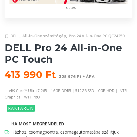
hirdetés
DELL,
All-in-One számítógép,
Pro 24 All-In-One PC QC24250
DELL Pro 24 All-in-One
PC Touch
413 990 Ft
325 976 Ft + ÁFA
Intel® Core™ Ultra 7 265 | 16GB DDR5 | 512GB SSD | 0GB HDD | INTEL
Graphics | W11 PRO
RAKTÁRON
HA MOST MEGRENDELED
Házhoz, csomagpontra, csomagautomatába szállítjuk