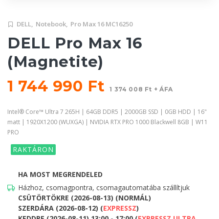
DELL,
Notebook,
Pro Max 16 MC16250
DELL Pro Max 16
(Magnetite)
1 744 990 Ft
1 374 008 Ft + ÁFA
Intel® Core™ Ultra 7 265H | 64GB DDR5 | 2000GB SSD | 0GB HDD | 16"
matt | 1920X1200 (WUXGA) | NVIDIA RTX PRO 1000 Blackwell 8GB | W11
PRO
RAKTÁRON
HA MOST MEGRENDELED
Házhoz, csomagpontra, csomagautomatába szállítjuk
CSÜTÖRTÖKRE (2026-08-13) (NORMÁL)
SZERDÁRA (2026-08-12) (
EXPRESSZ
)
KEDDRE (2026-08-11) 13:00 - 17:00 (
EXPRESSZ ULTRA