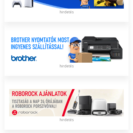
hirdetés
hirdetés
hirdetés