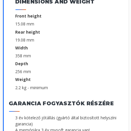
DIMENSIONS AND WEIGHT
Front height
15.08 mm
Rear height
19.08 mm
Width
358 mm
Depth
256 mm
Weight
2.2 kg - minimum
GARANCIA FOGYASZTÓK RÉSZÉRE
3 év kötelező jótállás (gyártó által biztosított helyszíni
garancia)
A memóriára 3 év mysoft garancia van!