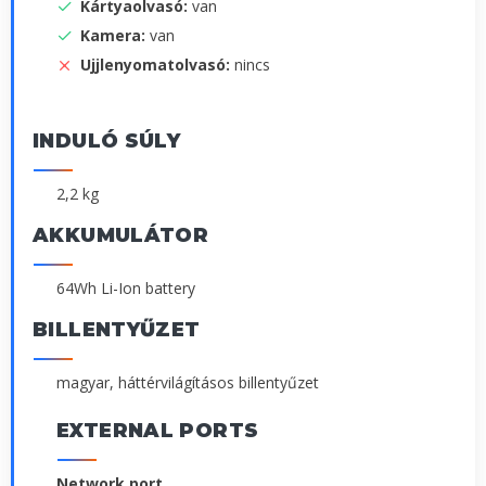
Kártyaolvasó:
van
Kamera:
van
Ujjlenyomatolvasó:
nincs
INDULÓ SÚLY
2,2 kg
AKKUMULÁTOR
64Wh Li-Ion battery
BILLENTYŰZET
magyar, háttérvilágításos billentyűzet
EXTERNAL PORTS
Network port